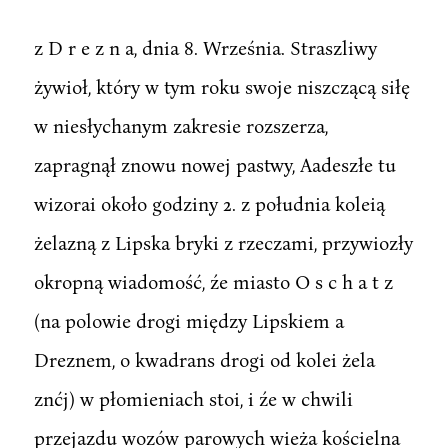
z D r e z n a, dnia 8. Września. Straszliwy
żywioł, który w tym roku swoje niszczącą siłę
w niesłychanym zakresie rozszerza,
zapragnął znowu nowej pastwy, Aadeszłe tu
wizorai około godziny 2. z południa koleią
żelazną z Lipska bryki z rzeczami, przywiozły
okropną wiadomość, źe miasto O s c h a t z
(na polowie drogi między Lipskiem a
Dreznem, o kwadrans drogi od kolei żela
znćj) w płomieniach stoi, i źe w chwili
przejazdu wozów parowych wieża kościelna