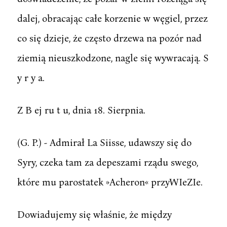
dalej, obracając całe korzenie w węgiel, przez
co się dzieje, że często drzewa na pozór nad
ziemią nieuszkodzone, nagle się wywracają. S
y r y a.
Z B ej ru t u, dnia 18. Sierpnia.
(G. P.) - Admirał La Siisse, udawszy się do
Syry, czeka tam za depeszami rządu swego,
które mu parostatek »Acheron« przyWIeZIe.
Dowiadujemy się właśnie, że między