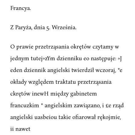
Francya.
Z Paryża, dnia 5. Września.
O prawie przetrząsania okrętów czytamy w
jednym tutej»zYm dzienniku eo następuje: »J
eden dziennik angielski twierdził wczoraj, *e
okłady względem traktatu przetrząsania
ckrętów inewH między gabinetem
francuzkim * angielskim zawiązano, i £e rząd
angielski uasbeiou takie ofiarował rękojmie,
ii nawet