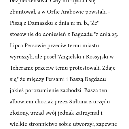
bezpieczeństwa. Cały Kurdystan się
zbuntował, a w Orfie Arabowie powstali. -
Piszą z Damaszku z dnia n: m. b., 'Źe"
stosownie do doniesień z Bagdadu "z dnia 25.
Lipca Persowie przeciw ternu miastu
wyruszyli, ale poseł "Angielski i Rossyjski w
Teheranie przeciw temu protestowali. Zdaje
się," że między Persami i Baszą Bagdadu'
jakieś porozumienie zachodzi. Basza ten
albowiem chociaż przez Sułtana z urzędu
złożony, urząd swój jednak zatrzymał i
wielkie stronnictwo sobie utworzył, zapewne