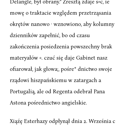
Delangle, był obrany." Zresztą zdaje s»c, ie
mowę o traktacie względem przetrząsania
okrętów nanowo · wznowiono, aby kolumny
dzienników zapełnić, bo od czasu
zakończenia posiedzenia powszechny brak
materyałów «. czuć się daje Gabinet nasz
ofiarował, jak głowa;, pośre* dnictwo swoje
rządowi hiszpańskiemu w zatargach a
Portugalią, ale od Regenta odebrał Pana
Astona pośrednictwo angielskie.
Xiąźę Esterhazy odpłynął dnia 2. Września c