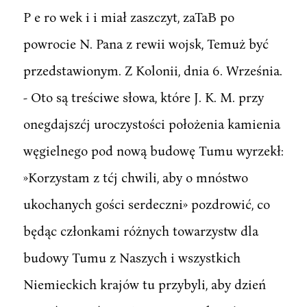
P e ro wek i i miał zaszczyt, zaTaB po
powrocie N. Pana z rewii wojsk, Temuż być
przedstawionym. Z Kolonii, dnia 6. Września.
- Oto są treściwe słowa, które J. K. M. przy
onegdajszćj uroczystości położenia kamienia
węgielnego pod nową budowę Tumu wyrzekł:
»Korzystam z tćj chwili, aby o mnóstwo
ukochanych gości serdeczni» pozdrowić, co
będąc członkami różnych towarzystw dla
budowy Tumu z Naszych i wszystkich
Niemieckich krajów tu przybyli, aby dzień