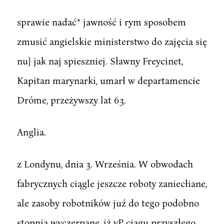
sprawie nadać* jawność i rym sposobem
zmusić angielskie ministerstwo do zajęcia się
nu} jak naj spieszniej. Sławny Freycinet,
Kapitan marynarki, umarł w departamencie
Dróme, przeżywszy lat 63.
Anglia.
z Londynu, dnia 3. Września. W obwodach
fabrycznych ciągle jeszcze roboty zaniecłiane,
ale zasoby robotników juź do tego podobno
stopnia wyczerpane, iż vP ciągu przyszłego