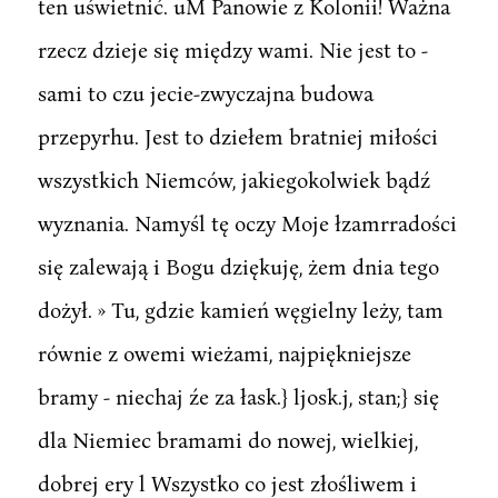
ten uświetnić. uM Panowie z Kolonii! Ważna
rzecz dzieje się między wami. Nie jest to -
sami to czu jecie-zwyczajna budowa
przepyrhu. Jest to dziełem bratniej miłości
wszystkich Niemców, jakiegokolwiek bądź
wyznania. Namyśl tę oczy Moje łzamrradości
się zalewają i Bogu dziękuję, żem dnia tego
dożył. » Tu, gdzie kamień węgielny leży, tam
równie z owemi wieżami, najpiękniejsze
bramy - niechaj źe za łask.} ljosk.j, stan;} się
dla Niemiec bramami do nowej, wielkiej,
dobrej ery l Wszystko co jest złośliwem i