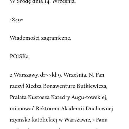
W Srodę dnia 14. Września.
1849«
Wiadomości zagraniczne.
POlSKa.
z Warszawy, dr>>kł 9. Września. N. Pan
raczył Xicdza Bonawenturę Butkiewicza,
Prałata Kustosza Katedry Augu»towskiej,
mianować Rektorem Akademii Duchownej
rzymsko-katolickiej w Warszawie, « Panu