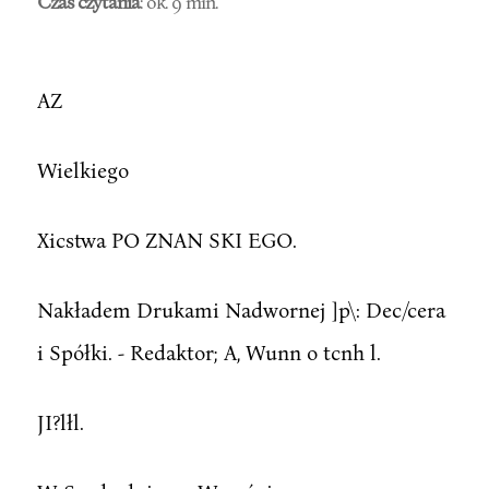
Czas czytania
: ok. 9 min.
AZ
Wielkiego
Xicstwa PO ZNAN SKI EGO.
Nakładem Drukami Nadwornej ]p\: Dec/cera
i Spółki. - Redaktor; A, Wunn o tcnh l.
JI?lłl.