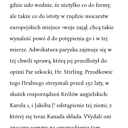
gdzie udo wodnie, źe nietylko co do formy,
ale także co do istoty w rzędzie mocarstw
europejskich miejsce »woje zajął, chcą takie
wynaleść powó d do potępienia go i w tej
mierze. Adwokatura paryzka zajmuje się w
tej chwili sprawą, którą jej przedłożył do
opinii Par szkocki, Hr. Stirling. Przodkowie
tego Hrabiego otrzymali przed 150 laty, w
skutek rozporządzeń Królów angielskich:
Karola 1, i Jakóba [" odstąpienie tej ziemi, z
której się teraz Kanada składa. VVydali oni
znaczne summy na sprowadzenie tam