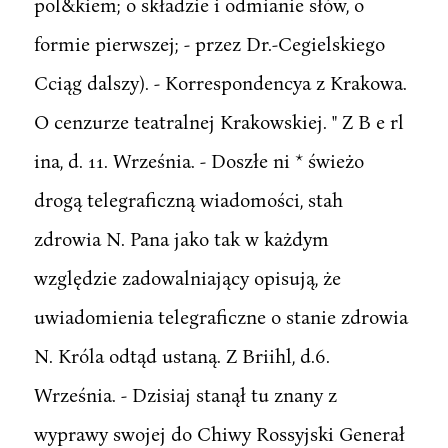
pol&kiem; o składzie i odmianie słów, o
formie pierwszej; - przez Dr.-Cegielskiego
Cciąg dalszy). - Korrespondencya z Krakowa.
O cenzurze teatralnej Krakowskiej. " Z B e rl
ina, d. 11. Września. - Doszłe ni * świeżo
drogą telegraficzną wiadomości, stah
zdrowia N. Pana jako tak w każdym
względzie zadowalniający opisują, że
uwiadomienia telegraficzne o stanie zdrowia
N. Króla odtąd ustaną. Z Briihl, d.6.
Września. - Dzisiaj stanął tu znany z
wyprawy swojej do Chiwy Rossyjski Generał