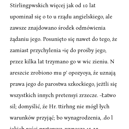
Stirlingpwskich więcej jak od 10 lat
upominał się o to u rządu angielskiego, ale
zawsze znajdowano środek odmówienia
żądaniu jego. Posunięto się nawet do tego, że
zamiast przychylenia »ię do prośby jego,
przez kilka lat trzymano go w wic zieniu. N
areszcie zrobiono mu p' opozyoya, źe uznają
prawa jego do parostwa szkockiego, jeżtli się
wszystkich innych pretensyi zrzecze. -Łatwo
sil; domyślić, źe Hr. ttirhng nie mógł łych
warunków przyjąć; bo wynagrodzenia, .do l
jakich rości pretensyą, wynoszą 15-20