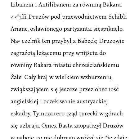
Libanem i Antilibanem za równiną Bakara,
<<''jffi Druzów pod przewodnictwem Schibli
Ariane, osławionego partyzanta, sięspiknęło.
Na« czelnik ten przybył z Babeck; Druzowie
zagraźoią leżącemu przy wnijściu do
równiny Bakara miastu chrześciańskiemu
Żale. Cały kraj w wielkiem wzburzeniu,
zwiąkszającem się jeszcze przez obecność
angielskiej i oczekiwanie austryackiej
eskadry. Tymcza<ero rząd turecki w górach
się uzbraja, Omex Basta zaopatrzył Druzów
w naboje, co nic dobrego wróżyć się *ie zdaje.