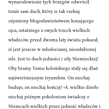
wynarodowienie tych brzegów odwrócił,
tenże sam duch, który ie tak rzeknę
oźyzniony błogosławieństwem konającego
ojca, ostatniego z owych trzech wielkich
władzców, przed dwoma laty światu pokazał,
iź jest jeszcze w młodocianej, nieosłabionej
sile. Jest to duch jedności i siły Niemieckiej!.
Oby bramy Tumu kolońskiego stały się dlań
najświetniejszym tryumfem. On niechaj
buduje, on niechaj kończy! »A. wielkie dzieło
niechaj późnym pokoleniom świadczy o
Niemcach wielkich przez jedność władzców i