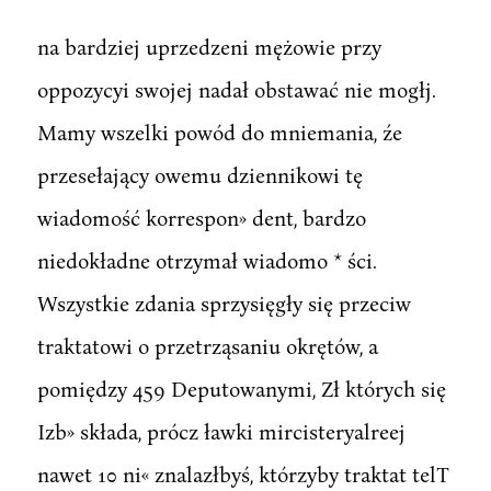
na bardziej uprzedzeni mężowie przy
oppozycyi swojej nadał obstawać nie mogłj.
Mamy wszelki powód do mniemania, źe
przesełający owemu dziennikowi tę
wiadomość korrespon» dent, bardzo
niedokładne otrzymał wiadomo * ści.
Wszystkie zdania sprzysięgły się przeciw
traktatowi o przetrząsaniu okrętów, a
pomiędzy 459 Deputowanymi, Zł których się
Izb» składa, prócz ławki mircisteryalreej
nawet 10 ni« znalazłbyś, którzyby traktat telT