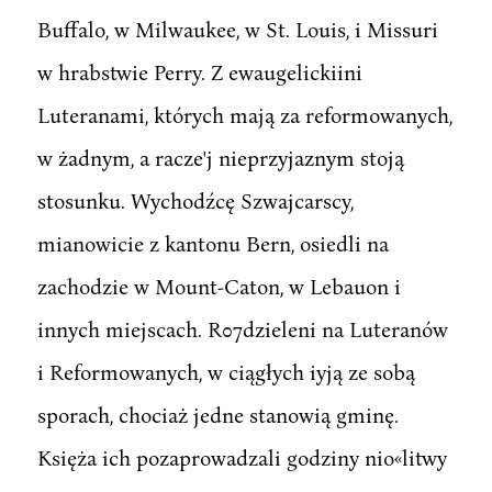
Buffalo, w Milwaukee, w St. Louis, i Missuri
w hrabstwie Perry. Z ewaugelickiini
Luteranami, których mają za reformowanych,
w żadnym, a racze'j nieprzyjaznym stoją
stosunku. Wychodźcę Szwajcarscy,
mianowicie z kantonu Bern, osiedli na
zachodzie w Mount-Caton, w Lebauon i
innych miejscach. R07dzieleni na Luteranów
i Reformowanych, w ciągłych iyją ze sobą
sporach, chociaż jedne stanowią gminę.
Księża ich pozaprowadzali godziny nio«litwy