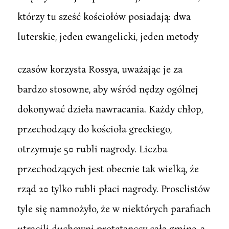
którzy tu sześć kościołów posiadają: dwa
luterskie, jeden ewangelicki, jeden metody
czasów korzysta Rossya, uważając je za
bardzo stosowne, aby wśród nędzy ogólnej
dokonywać dzieła nawracania. Każdy chłop,
przechodzący do kościoła greckiego,
otrzymuje 50 rubli nagrody. Liczba
przechodzących jest obecnie tak wielką, źe
rząd 20 tylko rubli płaci nagrody. Prosclistów
tyle się namnożyło, że w niektórych parafiach
utracili duchowni protetanccy całą gminę, a