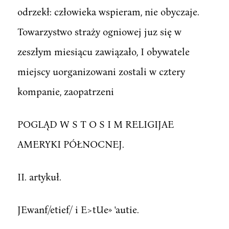
odrzekł: człowieka wspieram, nie obyczaje.
Towarzystwo straży ogniowej juz się w
zeszłym miesiącu zawiązało, I obywatele
miejscy uorganizowani zostali w cztery
kompanie, zaopatrzeni
POGLĄD W S T O S I M RELIGIJAE
AMERYKI PÓŁNOCNEJ.
II. artykuł.
JEwanf/etief/ i E>tUe» 'autie.