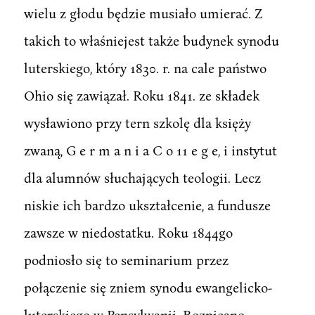
wielu z głodu będzie musiało umierać. Z
takich to właśniejest także budynek synodu
luterskiego, który 1830. r. na cale państwo
Ohio się zawiązał. Roku 1841. ze składek
wysławiono przy tern szkolę dla księży
zwaną, G e r m a n i a C o 11 e g e, i instytut
dla alumnów słuchających teologii. Lecz
niskie ich bardzo ukształcenie, a fundusze
zawsze w niedostatku. Roku 1844go
podniosło się to seminarium przez
połączenie się zniem synodu ewangelicko-
luterskiego w Pensylwanii. Rozpieano