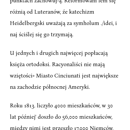
punktach zachowuj-ą. Reformowani lem się
różnią od Luteranów, źe katechizm
Heidelbergski uważają za symholum ./idei, i
naj ściślej się go trzymają.
U jednych i drugich najwięcej popłacają
księża ortodoksi. Racyonaliści nie mają
wziętości» Miasto Cinciunati jest największe
na zachodzie północnej Ameryki.
Roku 1813. liczyło 4000 mieszkańców, w 30
lat później' doszło do 56,000 mieszkańców,
między nimi jest przeszło 17,000 Niemców,