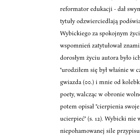
reformator edukacji - dał swy
tytuły odzwierciedlają podświ
Wybickiego za spokojnym życi
wspomnień zatytułował znamien
dorosłym życiu autora było ic
"urodziłem się był właśnie w 
gwiazda (00.) i mnie od kolebki
poety, walcząc w obronie woln
potem opisał "cierpienia swoje
ucierpieć" (s. 12). Wybicki ni
niepohamowanej sile przypisuje