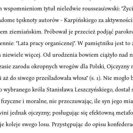
m wspomnieniom tytuł nieledwie rousseau'owski: "Życi
adome tęsknoty autorów - Karpińskiego za aktywności
em ziemiańskim. Próbował je przecież podjąć parokro
nie: "Lata pracy organicznej". W pamiętniku jest to 
h niewiele więcej. Od urodzenia bowiem ciążyło nad ni
czasie zarodu okropnych wrogów dla Polski, Ojczyzny m
 aż do siwego prześladowała włosa" (s. 1). Nie mogło b
o wybranego króla Stanisława Leszczyńskiego, dostał 
 fizyczne i moralne, nie przeczuwając, ile syn jego mi
e wini jednak ojczyzny; posługując się efektowną metaf
 koleje swego losu. Przystępując do opisu konfederacj