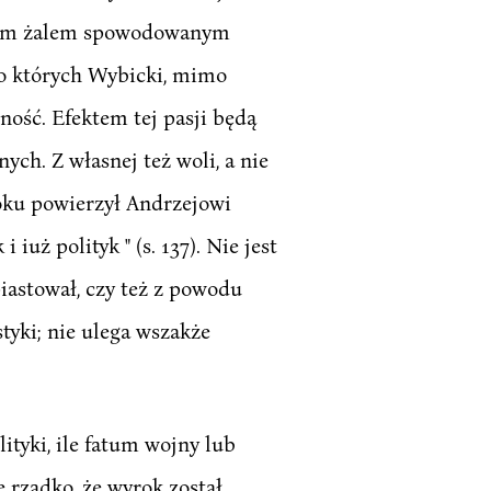
jonym żalem spowodowanym
do których Wybicki, mimo
ość. Efektem tej pasji będą
nych. Z własnej też woli, a nie
oku powierzył Andrzejowi
uż polityk " (s. 137). Nie jest
iastował, czy też z powodu
tyki; nie ulega wszakże
ityki, ile fatum wojny lub
 rzadko, że wyrok został