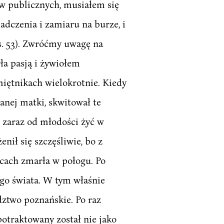
sów publicznych, musiałem się
adczenia i zamiaru na burze, i
s. 53). Zwróćmy uwagę na
ła pasją i żywiołem
miętnikach wielokrotnie. Kiedy
anej matki, skwitował te
o zaraz od młodości żyć w
nił się szczęśliwie, bo z
ącach zmarła w połogu. Po
ego świata. W tym właśnie
dztwo poznańskie. Po raz
potraktowany został nie jako