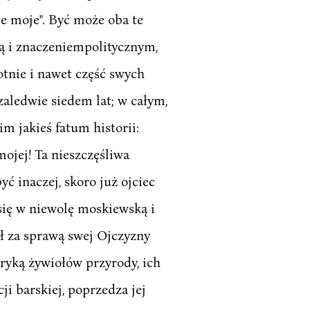
e moje". Być może oba te
ą i znaczeniempolitycznym,
tnie i nawet część swych
zaledwie siedem lat; w całym,
m jakieś fatum historii:
ojej! Ta nieszczęśliwa
yć inaczej, skoro już ojciec
się w niewolę moskiewską i
ał za sprawą swej Ojczyzny
oryką żywiołów przyrody, ich
i barskiej, poprzedza jej