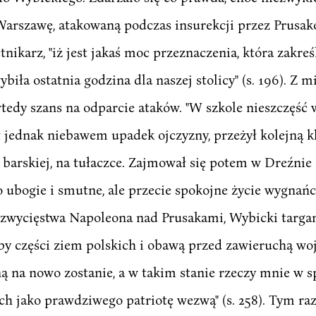
arszawę, atakowaną podczas insurekcji przez Prusakó
karz, "iż jest jakaś moc przeznaczenia, która zakreśl
ybiła ostatnia godzina dla naszej stolicy" (s. 196). Z
dy szans na odparcie ataków. "W szkole nieszczęść w
ał jednak niebawem upadek ojczyzny, przeżył kolejną 
ji barskiej, na tułaczce. Zajmował się potem w Dreźni
o ubogie i smutne, ale przecie spokojne życie wygna
 zwycięstwa Napoleona nad Prusakami, Wybicki targa
y części ziem polskich i obawą przed zawieruchą wojen
 na nowo zostanie, a w takim stanie rzeczy mnie w sp
h jako prawdziwego patriotę wezwą" (s. 258). Tym raz