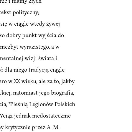
urze i mamy złych
ekst polityczny;
się w ciągle wtedy żywej
ko dobry punkt wyjścia do
niezbyt wyrazistego, a w
entalnej wizji świata i
 dla niego tradycją ciągle
ro w XX wieku, ale za to, jakby
iej, natomiast jego biografia,
ia, "Pieśnią Legionów Polskich
 Wciąż jednak niedostatecznie
y krytycznie przez A. M.