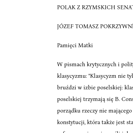
POLAK Z RZYMSKICH SEN
JÓZEF TOMASZ POKRZYWN
Pamięci Matki
W pismach krytycznych i poli
klasycyzmu: "Klasycyzm nie tylk
bruździ w izbie poselskiej: kl
poselskiej trzymają się B. Con
porządku rzeczy nie mającego 
konstytucji, która także jest s