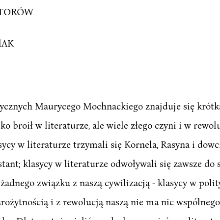
ATORÓW
lAK
tycznych Maurycego Mochnackiego znajduje się krót
o broił w literaturze, ale wiele złego czyni i w rewolu
asycy w literaturze trzymali się Kornela, Rasyna i dowc
stant; klasycy w literaturze odwoływali się zawsze do 
żadnego związku z naszą cywilizacją - klasycy w polit
tarożytnością i z rewolucją naszą nie ma nic wspólnego