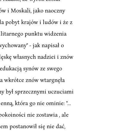
w i Moskali, jako naoczny
a pobyt krajów i ludów i że z
 militarnego punktu widzenia
ychowany" - jak napisał o
klęskę własnych nadziei i znów
e edukacją synów ze swego
ńca wkrótce znów wtargnęła
ny był sprzecznymi uczuciami
ną, która go nie ominie: "...
okoiności nie zostawia , ale
em postanowił się nie dać,