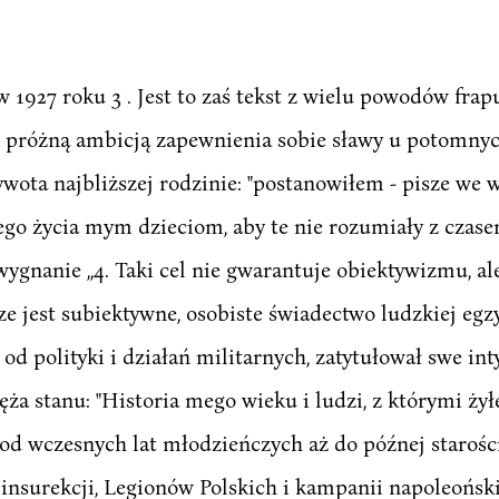
1927 roku 3 . Jest to zaś tekst z wielu powodów frapu
m próżną ambicją zapewnienia sobie sławy u potomnyc
wota najbliższej rodzinie: "postanowiłem - pisze we w
ego życia mym dzieciom, aby te nie rozumiały z czasem
ygnanie ,,4. Taki cel nie gwarantuje obiektywizmu, ale
ze jest subiektywne, osobiste świadectwo ludzkiej egzy
 od polityki i działań militarnych, zatytułował swe 
ęża stanu: "Historia mego wieku i ludzi, z którymi żył
, od wczesnych lat młodzieńczych aż do późnej starośc
, insurekcji, Legionów Polskich i kampanii napoleoński