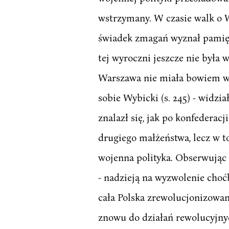
wstrzymany. W czasie walk o W
świadek zmagań wyznał pamiętni
tej wyroczni jeszcze nie była w
Warszawa nie miała bowiem wte
sobie Wybicki (s. 245) - widzi
znalazł się, jak po konfederac
drugiego małżeństwa, lecz w t
wojenna polityka. Obserwując
- nadzieją na wyzwolenie choćb
cała Polska zrewolucjonizowaną
znowu do działań rewolucyjnyc