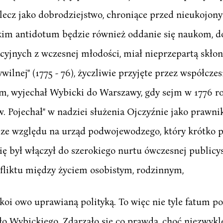
a, lecz jako dobrodziejstwo, chroniące przed nieuko
akim antidotum będzie również oddanie się naukom, 
jnych z wczesnej młodości, miał nieprzepartą skłonn
wilnej" (1775 - 76), życzliwie przyjęte przez współczes
m, wyjechał Wybicki do Warszawy, gdy sejm w 1776 r
ojechał" w nadziei służenia Ojczyźnie jako prawnik i i
ę ze względu na urząd podwojewodzego, który krótko p
ę był włączył do szerokiego nurtu ówczesnej publicys
onfliktu między życiem osobistym, rodzinnym,
i owo uprawianą polityką. To więc nie tyle fatum pol
ło Wybickiego. Zdarzało się co prawda, choć niezwykle