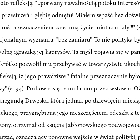
ą oto refleksją: "...porwany nawałnością potoku intere
ą przestrzeń i głębię odmętu! Miałem wpaść bez doświ
kimś przeznaczeniem całe mną życie miotać miały!!!" (
onalnym wyznaniu: "bez zamiaru". To nie polityka by
wolną igraszką jej kaprysów. Ta myśl pojawia się w pa
na krótko pozwolił mu przebywać w towarzystwie ukoch
eksją, iż jego prawdziwe " fatalne przeznaczenie był
" (s. 94). Próbował się temu fatum przeciwstawić. Oże
 Kunegundą Drwęską, która jednak po dziewięciu miesi
ckiego, przygnębiona jego nieszczęściem, odeszła z t
ą żony, otrzymał od księcia Jabłonowskiego podwojewó
rząd, oznaczający ponowne wejście w świat polityki, 