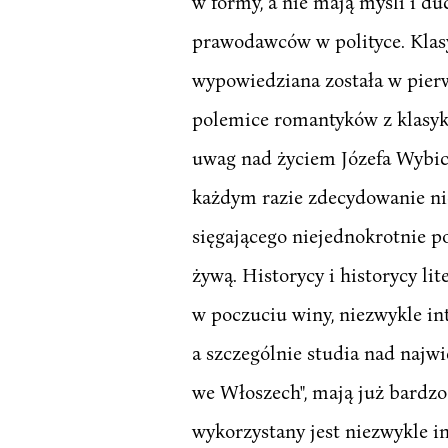
w formy, a nie mają myśli i d
prawodawców w polityce. Klasy
wypowiedziana została w pierw
polemice romantyków z klasyk
uwag nad życiem Józefa Wybick
każdym razie zdecydowanie nie
sięgającego niejednokrotnie p
żywą. Historycy i historycy li
w poczuciu winy, niezwykle int
a szczególnie studia nad najw
we Włoszech", mają już bardzo 
wykorzystany jest niezwykle i