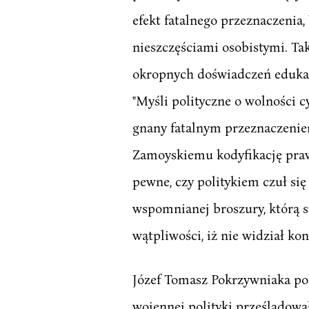
efekt fatalnego przeznaczeni
nieszczęściami osobistymi. T
okropnych doświadczeń edukacy
"Myśli polityczne o wolności cy
gnany fatalnym przeznaczenie
Zamoyskiemu kodyfikację praw. P
pewne, czy politykiem czuł si
wspomnianej broszury, którą si
wątpliwości, iż nie widział k
Józef Tomasz Pokrzywniaka poko
wojennej polityki prześladowa