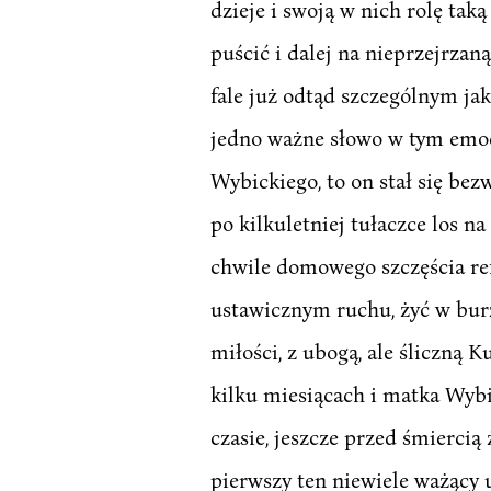
dzieje i swoją w nich rolę tak
puścić i dalej na nieprzejrzan
fale już odtąd szczególnym ja
jedno ważne słowo w tym emocj
Wybickiego, to on stał się bez
po kilkuletniej tułaczce los 
chwile domowego szczęścia refl
ustawicznym ruchu, żyć w burzy
miłości, z ubogą, ale śliczną
kilku miesiącach i matka Wybi
czasie, jeszcze przed śmierci
pierwszy ten niewiele ważący u