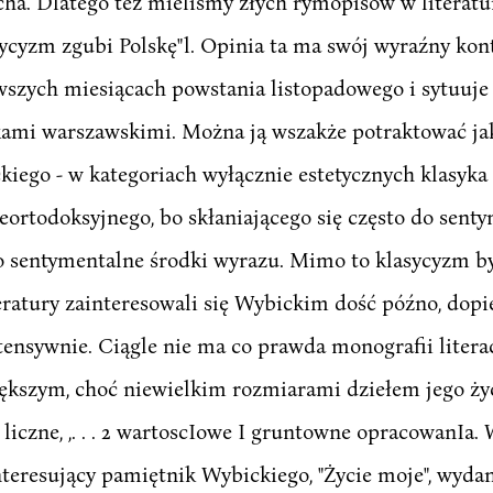
ucha. Dlatego też mieliśmy złych rymopisów w literat
cyzm zgubi Polskę"l. Opinia ta ma swój wyraźny kont
szych miesiącach powstania listopadowego i sytuuje 
ami warszawskimi. Można ją wszakże potraktować ja
iego - w kategoriach wyłącznie estetycznych klasyka 
ortodoksyjnego, bo skłaniającego się często do sentym
o sentymentalne środki wyrazu. Mimo to klasycyzm był
teratury zainteresowali się Wybickim dość późno, dopie
ensywnie. Ciągle nie ma co prawda monografii literack
iększym, choć niewielkim rozmiarami dziełem jego życ
liczne, ,. . . 2 wartoscIowe I gruntowne opracowanIa.
nteresujący pamiętnik Wybickiego, "Życie moje", wydan