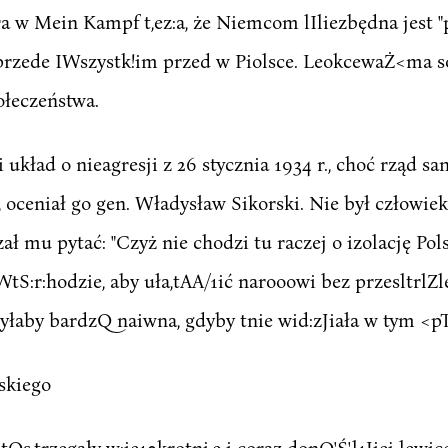
 w Mein Kampf t,ez:a, że Niemcom lIliezbędna jest "pr
ę przede IWszystk!im przed w Piolsce. LeokcewaŻ<ma so
ołeczeństwa.
 układ o nieagresji z 26 stycznia 1934 r., choć rząd s
o, oceniał go gen. Władysław Sikorski. Nie był człowiek
ł mu pytać: "Czyż nie chodzi tu raczej o izolację Pols
tS:r:hodzie, aby uła,tAA/1ić narooowi bez przesltrlZle
yłaby bardzQ naiwna, gdyby tnie wid:zJiała w tym <pT
skiego
 tOs,trzegały w:ie10krotni,e i coraz donO'Ś'l1Jiej lew