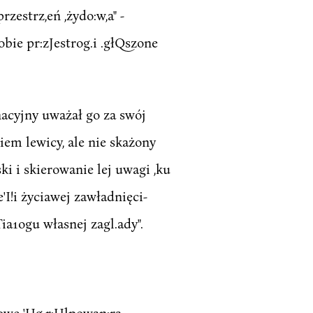
zestrz,eń ,żydo:w,a" -
bie pr:zJestrog.i .głQszone
anacyjny uważał go za swój
iem lewicy, ale nie skażony
ki i skierowanie lej uwagi ,ku
'I!i życiawej zawładnięci-
ia1ogu własnej zagl.ady".
icowe 'Ug.r:Ulpowan:ra