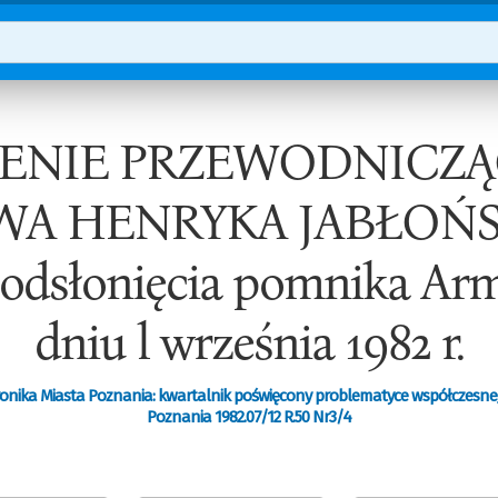
ENIE PRZEWODNICZĄ
WA HENRYKA JABŁOŃS
 odsłonięcia pomnika Arm
dniu l września 1982 r.
onika Miasta Poznania: kwartalnik poświęcony problematyce współczesn
Poznania 1982.07/12 R.50 Nr3/4