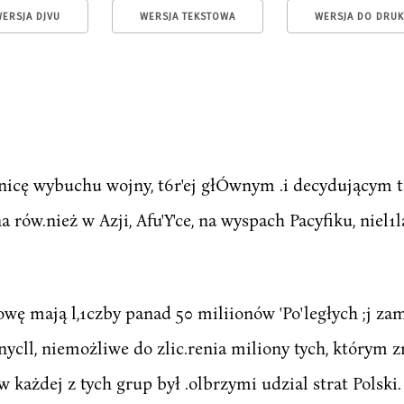
ERSJA DJVU
WERSJA TEKSTOWA
WERSJA DO DRU
icę wybuchu wojny, t6r'ej głÓwnym .i decydującym t
a rów.nież w Azji, Afu'Y'ce, na wyspach Pacyfiku, niel1l
owę mają l,1czby panad 50 miliionów 'Po'ległych ;j z
ianycll, niemożliwe do zlic.renia miliony tych, którym 
 każdej z tych grup był .olbrzymi udzial strat Polski.