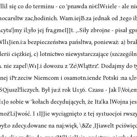
lil się co do terminu - co 'pnawda ni€lW1iele - ale ni
ocarsltw zac,hodinich. Wam.iejB.za jednak od ,tego ib
cytu']my il;yło jej fra,gmeIJJt. ,..Siły zbrojne - pisał 
ll1Jien.i:a bezpieczeństwa pańsltwa, ponieważ: a) bra
erii ciężkiej, c) lotnictwo niewystarczające (szczegól
 nie zapel\W1J.i dowozu z 'Ze\Wląttrz". Dodajmy do t
nej iPr.zeciw Niemcom i osamotn.iende Potski :na s,lr
Qjuszl!liczych. Był ju:ż rok U136. Czasu - Jak l\Voi,e
1Jo sobie w 'kołach decydujących, że Ita'ka lWojna je
moż'LiJwość. I 1IJJie wyciągnięto z tej sy1tuocjoi rwsz
yŁo zdecy.dowane na naj:więk, \&Ze ,IJiawelt pciświę