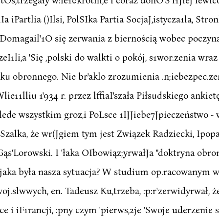
Ia iPartlia ()Ilsi, PolSIka Partia SocjaJ,istycza1la, Str
 Domagail'1O się zerwania z biernością wobec poczynań
1li,a 'Się ,polski do walkti o pokój, s1wor.zenia wraz 
ku obronnego. Nie br'aklo zrozumienia .n;iebezpec.zeńs
e11lliu 1'934 r. przez lffiaI'szała Piłsudskiego ankie
iI"zlede wszystkim groz,i PoLsce 1IJJiebe7Jpieczeństwo -
iSzalka, że wr(Jgiem tym jest Związek Radziecki, Ipopa:
s'Lorowski. I 'łaka OIbowiąz;yrwałJa "doktryna obron
A jaka była nasza sytuacja? W studium op.racowanym wc
oj.slwwych, en. Tadeusz Ku,trzeba, :p:r'zerwidyrwał, ż
 i iF1rancji, :pny czym 'pierws,2je 'Swoje uderzenie sk