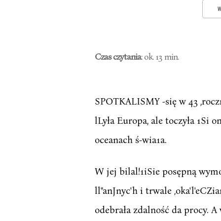
W
Czas czytania
: ok. 13 min.
SPOTKALISMY -się w 43 ,roczn
lLyła Europa, ale toczyła 1Si on
oceanach ś-wia1a.
W jej bilal!1iSie posępną wym
ll"anJnyc'h i trwale ,oka'l'eCZ
odebrała zdalność da procy. A w