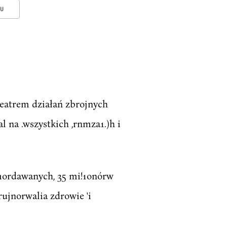
KU
eatrem działań zbrojnych
al na .wszystkich ,rnmza1.)h i
amordawanych, 35 mi!1onórw
zrujnorwalia zdrowie 'i