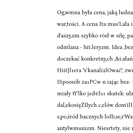
Og,wmna była cena, jaką ludnaś
war,tości. A cena Ita mus'Lała 
d'aszy,zm szybko rósł w siłę, p
odmlana - hit.leryzm. Idea ,b
doczekać konkretny,ch ,&i:ałań
HiitJl1era "s'kanali2lOwać", z
ISpoosób za1PCw n iając bez- 
miały tY'lko jed€l11 skutek: uł
dal,ekosięŻIlych c,elów dom'ilI1
s,po,śród bacznych loIb,se,r'W
antylwmunizm. Niesrtety, nie n