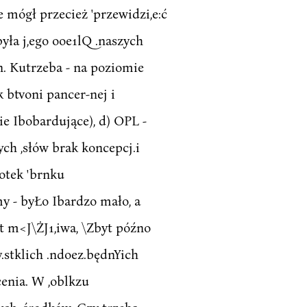
e mógł przecież 'przewidzi,e:ć
yła j,ego ooe1lQ .naszych
gpn. Kutrzeba - na poziomie
k btvoni pancer-nej i
nie Ibobardujące), d) OPL -
ych ,słów brak koncepcj.i
otek 'brnku
my - byŁo Ibardzo mało, a
st m<J\ŻJ1,iwa, \Zbyt późno
y.stklich .ndoez.będnYich
cenia. W ,oblkzu