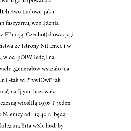
onlDlictwo Ludowe, jak i
 faszyzrr.u, wzn..Jżenia
z FI'ancją, Czecho()sŁowacją ,i
twa ze Istrony Nit:..niec i w
tę, w od1pOlWliedz;i na
 wielu ,g,enerał6w wsazało :na
rli -tak wJP'ływiOwi" jak
na", na Ij;ym .bazowała
zesną wioslIlą 1936 T. jeden.
e N.iemcy od 119,40 r. 'będą
ile,rują l!1Ia wSlc.h6d, by