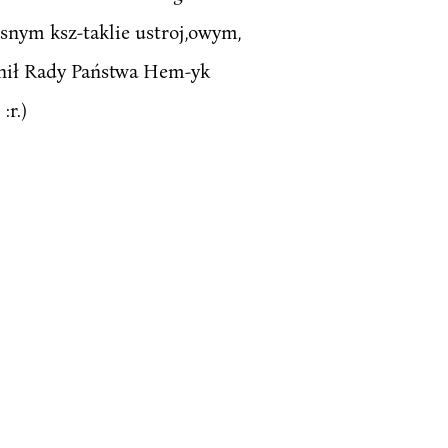
zesnym ksz-taklie ustroj,owym,
ronił Rady Państwa Hem-yk
:r.)