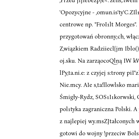
'Opozycyjne - ,omun.is'ty'C.ZIl1
centrowe np. "FroI1lt Morges".
przygotowań obronny;ch, włączeI
Z,wiązkiem Radziiecl{jm Iblo()
oj.sku. Na zarząocoQlną IW kWli
lPy,ta.ni.e: z czyjej s:trony p
Nie.mcy. AIe s,ta!llowlsko mar
Śmigły-Rydz, SOS1I1korwski, Gą
pol1tyka zagraniczna Polski. 
z najlepiej wy.msZJtałconych w
gotowi do wojny !przeciw Bolsce