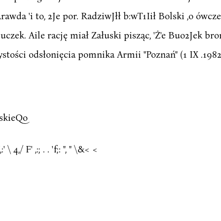
iArawda 'i to, 2Je por. RadziwJłł b:wT1Iił Bolski ,o ówc
uczek. Aile rację miał Załuski pisząc, 'Ż'e Buo2Jek b
tości odsłonięcia pomnika Armii "Poznań" (1 IX .1982 
skieQo
 <',:' \ 4,/ F' ,:; . . 'f;: ", " \&< <