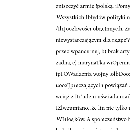
zniszczyć armię !polską. iPomyl
'Wszystkich Ibłędów polityki m
/Il1Joożliwości obr,c)nnyc.h. Za
niewystarczającym dla rz,ape'W
przeciwpancernej, b) brak artyl
żadna, e) marynaTka wiOj,enna.
ipI'OWadzenia w,ojny .olbDoo:
uoo2'Jp1eczającycih powiązań S
wciąż z Itr'udem uśw.iadamiail
IZlwzumiano, .że lin nie tylko 
'WI1ios,k6w. A społeczeństwo b