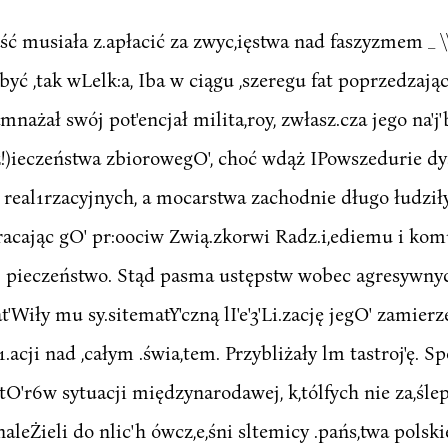
ć musiała z.apłacić za zwyc,ięstwa nad faszyzmem _ \
ibyć ,tak wLelk:a, Iba w ciągu ,szeregu fat poprzedzaj
amnażał swój pot'encjał milita,roy, zwłasz.cza jego na'j
ez!)ieczeństwa zbiorowegO', choć wdąż IPowszedurie d
 real1rzacyjnych, a mocarstwa zachodnie długo łudziły
wracając gO' pr:oociw Zwią.zkorwi Radz.i,ediemu i kom
· pieczeństwo. Stąd pasma ustępstw wobec agresywnyc
at'Wiły mu sy.sitematY'czną lI'e'3'Li.zację jegO' zamier
.acji nad ,całym .świa,tem. Przybliżały lm tastroj'ę. Spo
atO'r6w sytuacji międzynarodawej, k,tólfych nie za,śle
aleŻieli do nlic'h ówcz,e,śni sltemicy .pańs,twa polsk