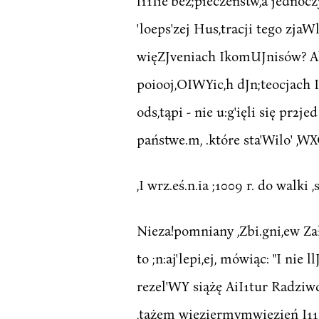
l11Iie'bez;pieczeństw,a jednocz
'loeps'zej Hus,tracji tego zja
więZJveniach IkomUJnisów? Ale
poiooj,OIWYic,h dJn;teocjach I
ods,tąpi - nie u:g'ięli się pr2
państwe.m, .które sta'Wilo' ,W
,I wrz.eś.n.ia ;1009 r. do walki ,
Nieza!pomniany ,Zbi.gni,ew Zał
to ;n:aj'lepi,ej, mówiąc: "I nie
rezel'WY siążę AiI1tur Radziwdł
,tażem więziermymwięzień I111