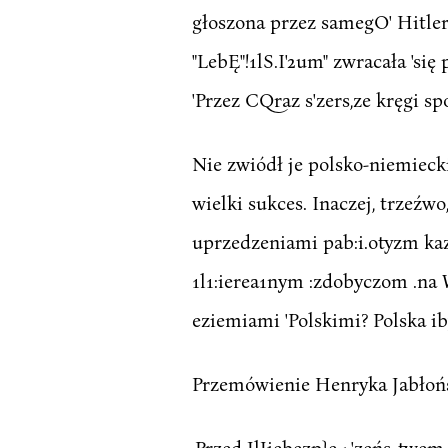
głoszona przez samegO' Hitlera
"LebĘ"!1lS.I'2um" zwracała 'si
'Przez CQraz s'zers,ze kręgi sp
Nie zwiódł je polsko-niemiecki
wielki sukces. Inaczej, trzeźw
uprzedzeniami pab:i.otyzm kaza
1l1:ierea1nym :zdobyczom .na W
eziemiami 'Polskimi? Polska ib
Przemówienie Henryka Jabłoń
,Przed JlJiebezp}e<.'zeńs,.twem