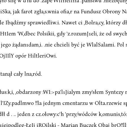
yło slię w d'iu do .zape'WlI1ielI1ia .państwu .niezbęd
WliSka, jak farot zgła,s.wnia ofia,r na Fundusz Obrony 
 Ibądźmy sprawiedliw.i. Nawet ci ,Bolra,cy, którzy d
HtIem 'W,dbec Polsikii, gdy 'z.rozumJ1eli, że od swych
jed jego żądan1dam,i. .nie chcieli być je WlalSalami. P
XOjIIlY opór HiltleriOwi.
stanął cały lna,ród.
us:k,i, ,obdarzony :WI:>pa'l1Jialym zmy'słem Syntezy ms
 llJl'IZy.padlmwo !!la jednym cmentarzu w Olta.rzewie sp
ł d . .. jeden z cz.ołowy:c'h 'przy/wódców k,omunis,tó:w
ieipodleg-ŁeIj iROilski - Marian Buczek Obaj brO!!lli