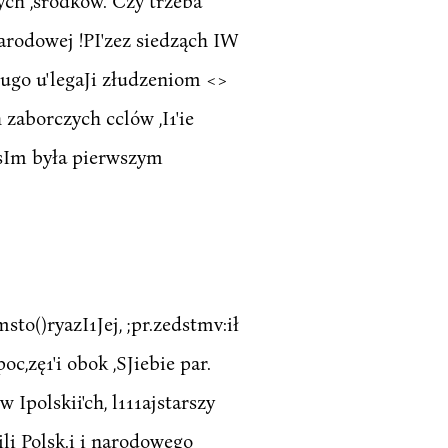
nych ,środków. Czy trzeba
Narodowej !PI'zez siedząch IW
ługo u'legaJi złudzeniom <>
 zaborczych cclów ,I1'ie
ol sIm była pierwszym
to()ryazI1Jej, ;pr.zedstmv:ił
oc,zę1'i obok ,SJiebie par.
 Ipolskii'ch, l111ajstarszy
li Polsk.i i narodowego