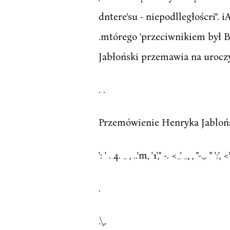
dntere'su - niepodlległoścri". 
.mtórego 'przeciwnikiem był B
Jabłoński przemawia na uroczys
. .
Przemówienie Henryka Jabloń
': ' . 4. _ , ..'m, '1'," -. <_' _, , "-.,. " ':',
.
.\,.