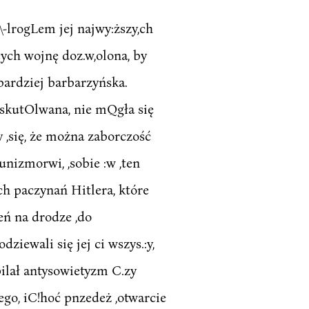
\-lrogLem jej najwy:ższy,ch
ących wojnę doz.w,olona, by
'bardziej barbarzyńska.
yskutOlwana, nie mQgła się
 ,się, że można zaborczość
unizmorwi, ,sobie :w ,ten
h paczynań Hitlera, które
zeń na drodze ,do
dziewali się jej ci wszys.:y,
pilał antysowietyzm C.zy
iego, iC!hoć pnzedeż ,otwarcie