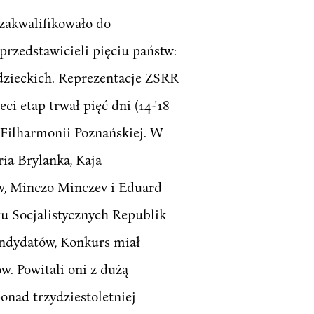
 zakwalifikowało do
 przedstawicieli pięciu państw:
adzieckich. Reprezentacje ZSRR
ci etap trwał pięć dni (14-'18
y Filharmonii Poznańskiej. W
ria Brylanka, Kaja
ów, Minczo Minczev i Eduard
ku Socjalistycznych Republik
kandydatów, Konkurs miał
. Powitali oni z dużą
onad trzydziestoletniej