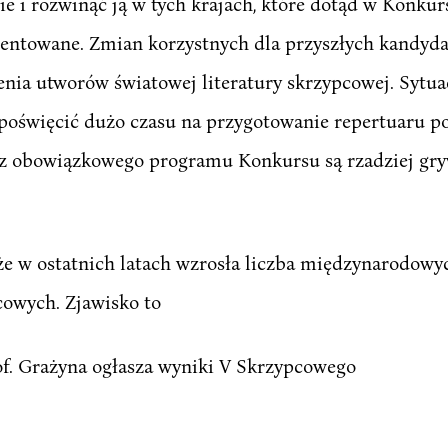
 i rozwinąć ją w tych krajach, które dotąd w Konku
zentowane. Zmian korzystnych dla przyszłych kandy
nia utworów światowej literatury skrzypcowej. Sytuac
oświęcić dużo czasu na przygotowanie repertuaru p
 z obowiązkowego programu Konkursu są rzadziej gryw
 że w ostatnich latach wzrosła liczba międzynarodow
owych. Zjawisko to
f. Grażyna ogłasza wyniki V Skrzypcowego