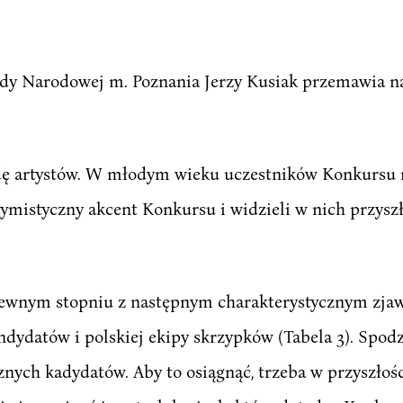
y Narodowej m. Poznania Jerzy Kusiak przemawia na
dę artystów. W młodym wieku uczestników Konkursu n
tymistyczny akcent Konkursu i widzieli w nich przysz
 pewnym stopniu z następnym charakterystycznym zja
ndydatów i polskiej ekipy skrzypków (Tabela 3). Spod
cznych kadydatów. Aby to osiągnąć, trzeba w przyszłoś