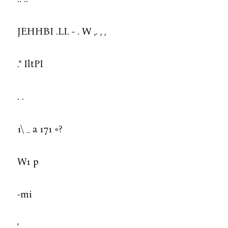
JEHHBI .LI. - . W ,. , ,
." IltPI
. .
1\ _ a 171 «?
W1 p
-mi
'.