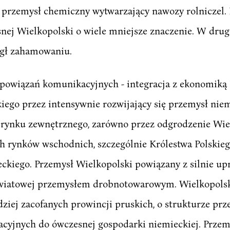
ż przemysł chemiczny wytwarzający nawozy rolniczel. 
ej Wielkopolski o wiele mniejsze znaczenie. W drugi
egł zahamowaniu.
ju powiązań komunikacyjnych - integracja z ekonomik
ego przez intensywnie rozwijający się przemysł niemi
ę rynku zewnętrznego, zarówno przez odgrodzenie Wie
 rynków wschodnich, szczególnie Królestwa Polskiego,
ckiego. Przemysł Wielkopolski powiązany z silnie 
 światowej przemysłem drobnotowarowym. Wielkopols
iej zacofanych prowincji pruskich, o strukturze pr
yjnych do ówczesnej gospodarki niemieckiej. Przemys