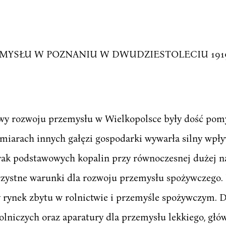
YSŁU W POZNANIU W DWUDZIESTOLECIU 1919
y rozwoju przemysłu w Wielkopolsce były dość pomy
zmiarach innych gałęzi gospodarki wywarła silny wpł
rak podstawowych kopalin przy równoczesnej dużej 
rzystne warunki dla rozwoju przemysłu spożywczego. 
 rynek zbytu w rolnictwie i przemyśle spożywczym. 
olniczych oraz aparatury dla przemysłu lekkiego, głó