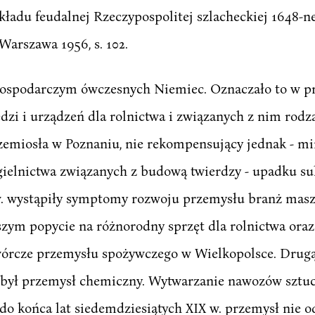
ozkładu feudalnej Rzeczypospolitej szlacheckiej 1648-n
-Warszawa 1956, s. 102.
gospodarczym ówczesnych Niemiec. Oznaczało to w p
dzi i urządzeń dla rolnictwa i związanych z nim rod
zemiosła w Poznaniu, nie rekompensujący jednak - m
gielnictwa związanych z budową twierdzy - upadku su
 w. wystąpiły symptomy rozwoju przemysłu branż ma
jszym popycie na różnorodny sprzęt dla rolnictwa or
órcze przemysłu spożywczego w Wielkopolsce. Drugą g
 był przemysł chemiczny. Wytwarzanie nawozów sztu
do końca lat siedemdziesiątych XIX w. przemysł nie od