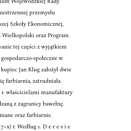
zydium Wojewódzkiej Rady
rzestrzennej przemysłu
szej Szkoły Ekonomicznej,
ia Wielkopolski oraz Program.
anie tej części z wyjątkiem
e gospodarczo-społeczne w
 kupiec Jan Klug założył dwie
ę farbiarnia, zatrudniała
 r. właścicielami manufaktury
dzaną z zagranicy bawełnę.
iane oraz farbiarnie.
x) r. Według 1. D e r e s i e