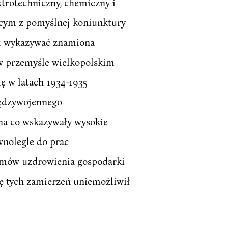
trotechniczny, chemiczny i
ącym z pomyślnej koniunktury
ął wykazywać znamiona
 w przemyśle wielkopolskim
ę w latach 1934-1935
iędzywojennego
 na co wskazywały wysokie
wnolegle do prac
amów uzdrowienia gospodarki
ję tych zamierzeń uniemożliwił