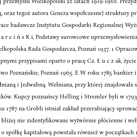
zwój przemysłu Wielkopolski 20 latach 1919-1960. Pre
3, oraz tegoż autora Geneza współczesne} struktury p
ace badawcze Instytutu Gospodarki Regionalnej Wyż
. B a r c i ń s K i, Podstawy surowcowe uprzemysłowien
elkopolska Rada Gospodarcza, Poznań 1937. 1 Opracow
nymi przypisami oparto o pracę Cz. Ł u c z ak, życi
wo Poznańskie, Poznań 1965. E W roku 1785 bankier i
ianą i Jedwabną. Wełniana, przy której znajdowała si
ków. Kupcy poznańscy Helling i Stremler byli w 1793
u 1787 na Grobli istniał zakład przerabiający sprowa
bliżej nie zidentyfikowane wytwórnie płócienne i wełn
 spółkę kapitałową powstała również w początkach 17<