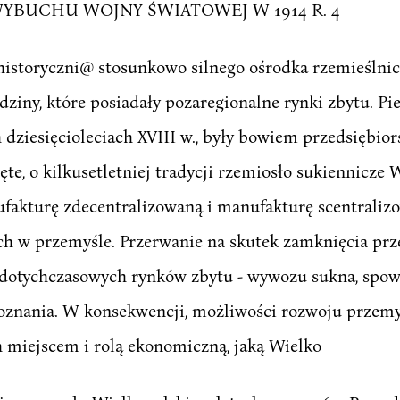
YBUCHU WOJNY ŚWIATOWEJ W 1914 R. 4
historyczni@ stosunkowo silnego ośrodka rzemieślnicz
edziny, które posiadały pozaregionalne rynki zbytu. 
dziesięcioleciach XVIII w., były bowiem przedsiębio
te, o kilkusetletniej tradycji rzemiosło sukiennicze
ufakturę zdecentralizowaną i manufakturę scentraliz
 w przemyśle. Przerwanie na skutek zamknięcia prze
dotychczasowych rynków zbytu - wywozu sukna, spow
oznania. W konsekwencji, możliwości rozwoju przem
 miejscem i rolą ekonomiczną, jaką Wielko