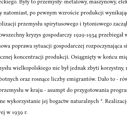
kiego. Były to przemysły: metalowy, maszynowy, elek
y natomiast, po pewnym wzroście produkcji wynikaj
olizacji przemysłu spirytusowego i tytoniowego zacz
. Powszechny kryzys gospodarczy 1929-1934 przebiegał
sowa poprawa sytuacji gospodarczej rozpoczynająca si
ycznej koncentracji produkcji. Osiągnięty w końcu m
słu wielkopolskiego nie był jednak zbyti korzystny,
botnych oraz rosnące liczby emigrantów. Dało to - ró
rzemysłu w kraju - asumpt do przygotowania progr
łne wykorzystanie jej bogactw naturalnych *. Realizac
j w 1939 r.