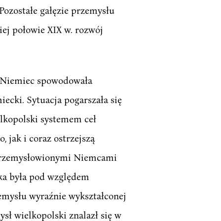
Pozostałe gałęzie przemysłu
ej połowie XIX w. rozwój
ą Niemiec spowodowała
ecki. Sytuacja pogarszała się
lkopolski systemem ceł
 jak i coraz ostrzejszą
uprzemysłowionymi Niemcami
ka była pod względem
zemysłu wyraźnie wykształconej
ł wielkopolski znalazł się w