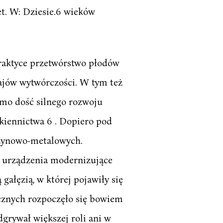
et. W: Dziesie.6 wieków
raktyce przetwórstwo płodów
zajów wytwórczości. W tym też
imo dość silnego rozwoju
kiennictwa 6 . Dopiero pod
szynowo-metalowych.
az urządzenia modernizujące
ałęzią, w której pojawiły się
cznych rozpoczęło się bowiem
grywał większej roli ani w