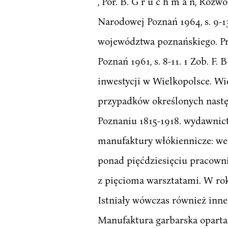
, Por. B. G r u c h m a n, Ro
Narodowej Poznań 1964, s. 9-1
województwa poznańskiego. Pr
Poznań 1961, s. 8-11. 1 Zob. F
inwestycji w Wielkopolsce. Wi
przypadków określonych następ
Poznaniu 1815-1918. wydawnict
manufaktury włókiennicze: wełn
ponad pięćdziesięciu pracowni
z pięcioma warsztatami. W rok
Istniały wówczas również inne 
Manufaktura garbarska oparta o