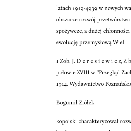
latach 1919-4939 w nowych wa
obszarze rozwój przetwórstwa 
spożywcze, a dużej chłonnośc
ewolucję przemysłową Wiel
1 Zob. J. D e r e s i e w i c 
połowie XVIII w. "Przegląd Zacho
1914. Wydawnictwo Poznańskie, 
Bogumił Ziółek
kopoiski charakteryzował rozwó