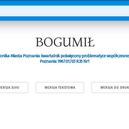
BOGUMIŁ
onika Miasta Poznania: kwartalnik poświęcony problematyce współczesn
Poznania 1967.01/03 R.35 Nr1
ERSJA DJVU
WERSJA TEKSTOWA
WERSJA DO DRU