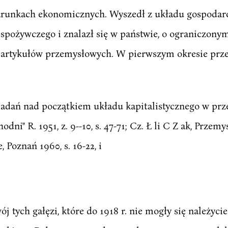
runkach ekonomicznych. Wyszedł z układu gospodarc
spożywczego i znalazł się w państwie, o ograniczonym
i artykułów przemysłowych. W pierwszym okresie prze
z, Z badań nad początkiem układu kapitalistycznego w 
dni" R. 1951, z. 9--10, s. 47-71; Cz. Ł li C Z ak, Przem
Poznań 1960, s. 16-22, i
j tych gałęzi, które do 1918 r. nie mogły się należyci