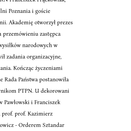
ni Poznania i goście
unii. Akademię otworzył prezes
im przemówieniu zastępca
 wysiłków narodowych w
ił zadania organizacyjne,
łania. Kończąc życzeniami
 że Rada Państwa postanowiła
ownikom PTPN. U dekorowani
aw Pawłowski i Franciszek
prof. prof. Kazimierz
anowicz - Orderem Sztandar