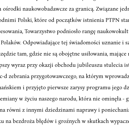
ośrodki naukowobadawcze za granicą. Związane jedn
dnimi Polski, które od początków istnienia PTPN stan
esowania, Towarzystwo podniosło rangę naukowokultur
 Polaków. Odpowiadające tej świadomości uznanie i s
ędzie tam, gdzie nie są obojętne usiłowania, mające 
pszy wyraz przy okazji obchodu jubileuszu stulecia i
t c-d zebrania przygotowawczego, na którym wprowad
ńskiem i przyjęto pierwsze zarysy programu jego dzi
zemiany w życiu naszego narodu, która nie ominęła - 
na równi z innymi dziedzinami naprawy i poniechani
u na bezdroża błędów i groźnych w skutkach wypaczeń