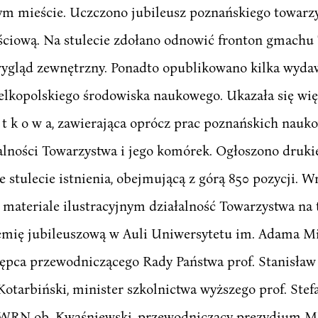
zym mieście. Uczczono jubileusz poznańskiego towarz
ściową. Na stulecie zdołano odnowić fronton gmachu
ygląd zewnętrzny. Ponadto opublikowano kilka wydaw
elkopolskiego środowiska naukowego. Ukazała się więc
 ą t k o w a, zawierająca oprócz prac poznańskich nau
ności Towarzystwa i jego komórek. Ogłoszono drukiem p
stulecie istnienia, obejmującą z górą 850 pozycji. Wr
materiale ilustracyjnym działalność Towarzystwa na 
emię jubileuszową w Auli Uniwersytetu im. Adama Mi
tępca przewodniczącego Rady Państwa prof. Stanisław 
otarbiński, minister szkolnictwa wyższego prof. Stefa
WRN ob. Kwaśniewski, przewodniczący prezydium MR