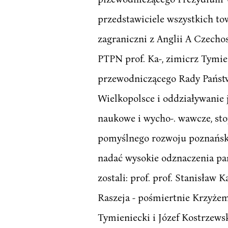
przedstawiciele wszystkich to
zagraniczni z Anglii A Czecho
PTPN prof. Ka-, zimicrz Tymie
przewodniczącego Rady Państw
Wielkopolsce i oddziaływanie 
naukowe i wycho-. wawcze, st
pomyślnego rozwoju poznańskie
nadać wysokie odznaczenia p
zostali: prof. prof. Stanisław
Raszeja - pośmiertnie Krzyże
Tymieniecki i Józef Kostrzews