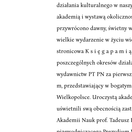
działania kulturalnego w nas
akademią i wystawą okoliczno
przywrócono dawny, świetny w
wielkie wydarzenie w życiu wi
stronicowa K s i ę g a p a m i
poszczególnych okresów działal
wydawnictw PT PN za pierwsze 
m, przedstawiający w bogatym 
Wielkopolsce. Uroczystą akad
uświetnili swą obecnością zas
Akademii Nauk prof. Tadeusz K
pizewodniczącego Prezydium 