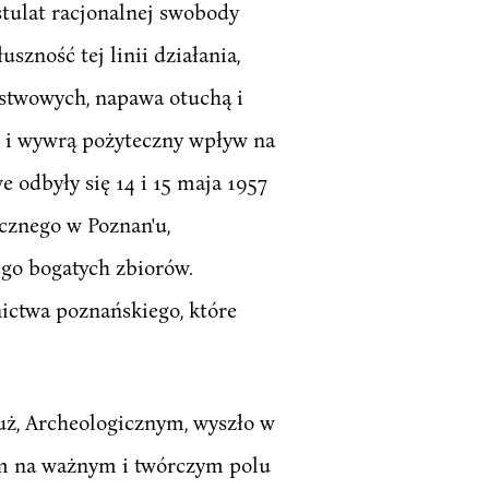
stulat racjonalnej swobody
zność tej linii działania,
ństwowych, napawa otuchą i
e i wywrą pożyteczny wpływ na
 odbyły się 14 i 15 maja 1957
cznego w Poznan'u,
ego bogatych zbiorów.
nictwa poznańskiego, które
ż, Archeologicznym, wyszło w
em na ważnym i twórczym polu