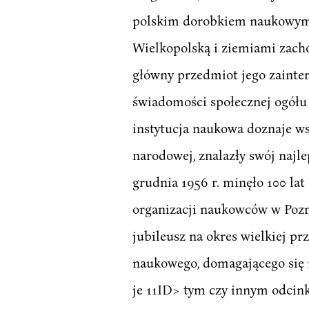
polskim dorobkiem naukowym 
Wielkopolską i ziemiami zacho
główny przedmiot jego zainter
świadomości społecznej ogółu
instytucja naukowa doznaje wsz
narodowej, znalazły swój najle
grudnia 1956 r. minęło 100 la
organizacji naukowców w Pozna
jubileusz na okres wielkiej pr
naukowego, domagającego się 
je 11ID> tym czy innym odcink