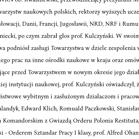
warzystw naukowych polskich, rektorzy wyższych uczel
słowacji, Danii, Francji, Jugosławii, NRD, NRF i Rum
niecki, po czym zabrał głos prof. Kulczyński. W swo
a podniósł zasługi Towarzystwa w dziele zespolenia
jego prac na inne ośrodki naukowe w kraju oraz omów
ojące przed Towarzystwem w nowym okresie jego dzia
j instytucji naukowej, prof. Kulczyński oświadczył,
aństwowe wybitnym i zasłużonym działaczom i prac
 Kalandyk, Edward Klich, Romuald Paczkowski, Stanisł
m Komandorskim z Gwiazdą Orderu Polonia Restituta, 
ki - Orderem Sztandar Pracy I klasy, prof. Alfred Oh