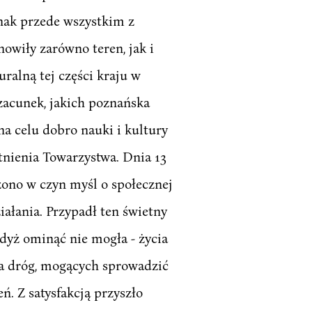
ak przede wszystkim z
owiły zarówno teren, jak i
alną tej części kraju w
zacunek, jakich poznańska
na celu dobro nauki i kultury
stnienia Towarzystwa. Dnia 13
zono w czyn myśl o społecznej
ałania. Przypadł ten świetny
gdyż ominąć nie mogła - życia
a dróg, mogących sprowadzić
. Z satysfakcją przyszło