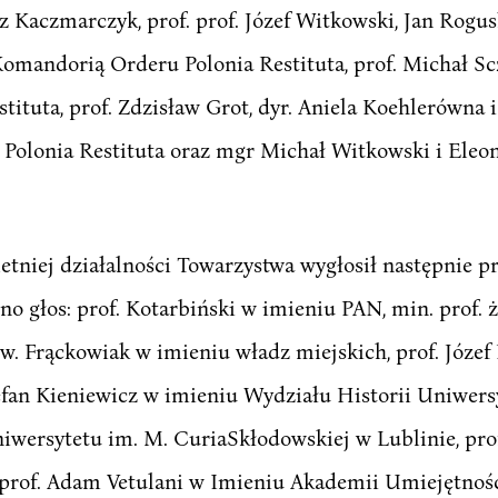
rz Kaczmarczyk, prof. prof. Józef Witkowski, Jan Rogus
Komandorią Orderu Polonia Restituta, prof. Michał Sc
ituta, prof. Zdzisław Grot, dyr. Aniela Koehlerówna i
olonia Restituta oraz mgr Michał Witkowski i Eleon
etniej działalności Towarzystwa wygłosił następnie p
jno głos: prof. Kotarbiński w imieniu PAN, min. prof.
w. Frąckowiak w imieniu władz miejskich, prof. Józe
fan Kieniewicz w imieniu Wydziału Historii Uniwersy
wersytetu im. M. CuriaSkłodowskiej w Lublinie, pr
 prof. Adam Vetulani w Imieniu Akademii Umiejętnośc