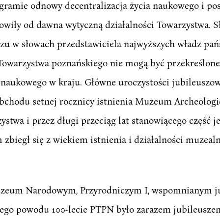
ogramie odnowy decentralizacja życia naukowego i po
wiły od dawna wytyczną działalności Towarzystwa. Słus
uszu w słowach przedstawiciela najwyższych władz pa
k Towarzystwa poznańskiego nie mogą być przekreślon
 naukowego w kraju. Główne uroczystości jubileuszowe
 obchodu setnej rocznicy istnienia Muzeum Archeologi
stwa i przez długi przeciąg lat stanowiącego część j
zbiegł się z wiekiem istnienia i działalności muzeal
Muzeum Narodowym, Przyrodniczym I, wspomnianym ju
Z tego powodu 100-lecie PTPN było zarazem jubileusz