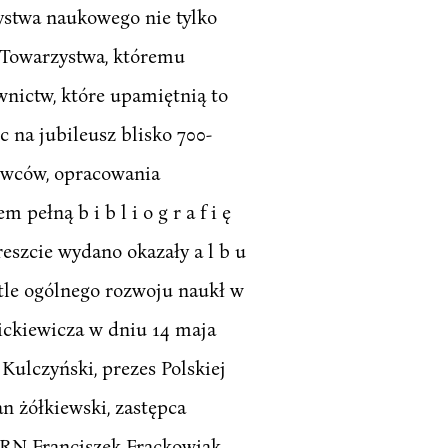
ystwa naukowego nie tylko
 Towarzystwa, któremu
nictw, które upamiętnią to
 na jubileusz blisko 700-
kowców, opracowania
ełną b i b l i o g r a f i ę
eszcie wydano okazały a l b u
tle ogólnego rozwoju naukł w
ckiewicza w dniu 14 maja
Kulczyński, prezes Polskiej
n żółkiewski, zastępca
N Franciszek Frąckowiak,