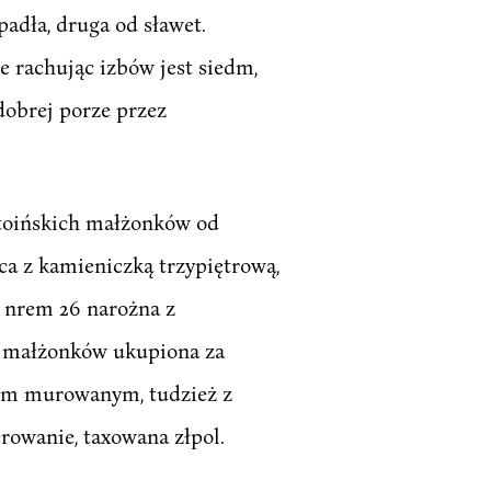
padła, druga od sławet.
 rachując izbów jest siedm,
dobrej porze przez
Stoińskich małżonków od
ca z kamieniczką trzypiętrową,
od nrem 26 narożna z
 małżonków ukupiona za
epem murowanym, tudzież z
rowanie, taxowana złpol.