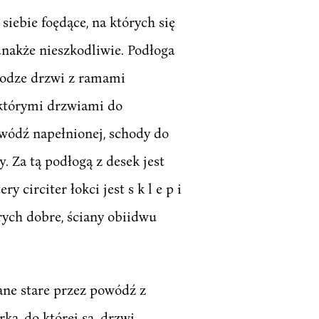
 siebie foędące, na których się
dnakże nieszkodliwie. Podłoga
dłodze drzwi z ramami
 którymi drzwiami do
wódź napełnionej, schody do
. Za tą podłogą z desek jest
y circiter łokci jest s k l e p i
arych dobre, ściany obiidwu
niane stare przez powódź z
a, do której są. drzwi