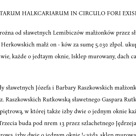
TARUM HALKCARIARUM IN CIRCULO FORI EXISENT
rożna od sławetnych Lemibiczów małżonków przez sł
Herkowskich małż on - ków za sumę 5.030 złpol. uku
wie, każde o jedtaym oknie, Isklep murowany, dach c
y sławetnych Józefa i Barbary Raszkowskich małżon
 z. Raszkowskich Rutkowską sławetnego Gaspara Rutk
iętrową, w której także izby dwie o jednym oknie ka
. Trzecia buda pod nrem 13 przez szlachetnego Jędrzej
rową, izby dwie o jednym oknie !<ażda, sklep murowa