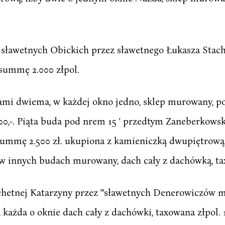
sławetnych Obickich przez sławetnego Łukasza Stache
ummę 2.000 złpol.
bami dwiema, w każdej okno jedno, sklep murowany, 
.200,-. Piąta buda pod nrem 15 ' przedtym Zaneberkows
mmę 2.500 zł. ukupiona z kamieniczką dwupiętrową, 
 w innych budach murowany, dach cały z dachówką, taxo
chetnej Katarzyny przez "'sławetnych Denerowiczów 
, każda o oknie dach cały z dachówki, taxowana złpol.