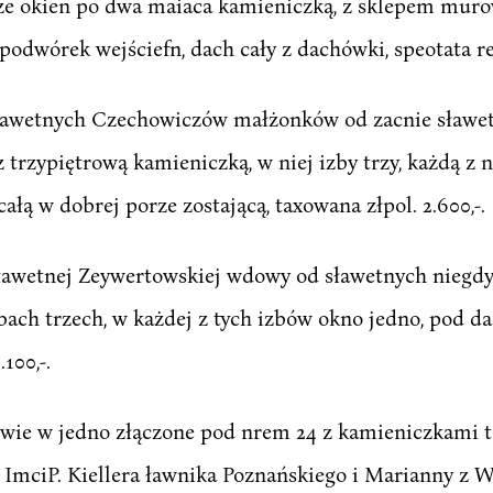
rze okien po dwa maiaca kamieniczką, z sklepem mur
dwórek wejściefn, dach cały z dachówki, speotata rep
ławetnych Czechowiczów małżonków od zacnie sławet
trzypiętrową kamieniczką, w niej izby trzy, każdą z 
ą w dobrej porze zostającą, taxowana złpol. 2.600,-.
sławetnej Zeywertowskiej wdowy od sławetnych nieg
bach trzech, w każdej z tych izbów okno jedno, pod d
100,-.
ydwie w jedno złączone pod nrem 24 z kamieniczkami
. ImciP. Kiellera ławnika Poznańskiego i Marianny z