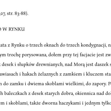
7, str. 83-88).
O W RYNKU
acjata z Rynku o trzech oknach do trzech kondygnacji,
ym trochę porysowana, dołem przy tej facjacie jest zw
desek i słupków drewnianych, nad Morą jest daszek s
zawiasach i hakach żelaznych z zamkiem i kluczem s
m do zamku i dwiema skoblami wielkimi, do zapory. 
 baleczkach z desek starych dobra, okiennica nad do
m i skoblami, także dworna haczykami i jednym tylk