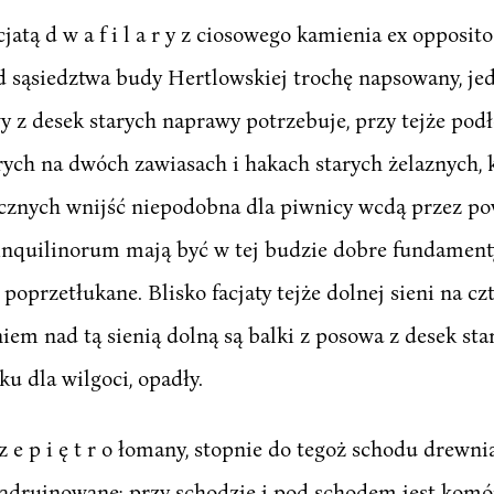
atą d w a f i l a r y z ciosowego kamienia ex opposito
cd sąsiedztwa budy Hertlowskiej trochę napsowany, je
wy z desek starych naprawy potrzebuje, przy tejże po
rych na dwóch zawiasach i hakach starych żelaznych,
znych wnijść niepodobna dla piwnicy wcdą przez po
e inquilinorum mają być w tej budzie dobre fundamenty
 poprzetłukane. Blisko facjaty tejże dolnej sieni na czter
eniem nad tą sienią dolną są balki z posowa z desek st
ku dla wilgoci, opadły.
s z e p i ę t r o łomany, stopnie do tegoż schodu drew
adrujnowane; przy schodzie i pod schodem jest komórk