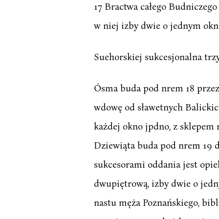
17 Bractwa całego Budniczego
w niej izby dwie o jednym okni
Suehorskiej sukcesjonalna tr
Ósma buda pod nrem 18 przez 
wdowę od sławetnych Balickich
każdej okno jpdno, z sklepem 
Dziewiąta buda pod nrem 19 do
sukcesorami oddania jest opie
dwupiętrową, izby dwie o jedn
nastu męża Poznańskiego, bib