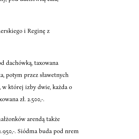
rskiego i Reginę z
pod dachówką, taxowana
ka, potym przez sławetnych
w której izby dwie, każda o
wana zł. 2.500,-.
małżonków arendą także
 1.950,-. Siódma buda pod nrem