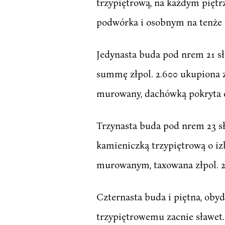
trzypiętrową, na każdym pięt
podwórka i osobnym na tenże po
Jedynasta buda pod nrem 21 s
summę złpol. 2.600 ukupiona z 
murowany, dachówką pokryta cał
Trzynasta buda pod nrem 23 
kamieniczką trzypiętrową o iz
murowanym, taxowana złpol. 2.
Czternasta buda i piętna, ob
trzypiętrowemu zacnie sławet