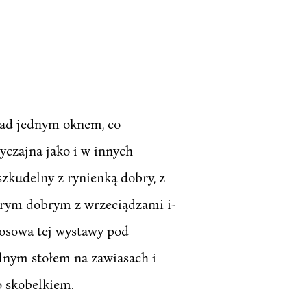
 nad jednym oknem, co
yczajna jako i w innych
zkudelny z rynienką dobry, z
tarym dobrym z wrzeciądzami i-
Posowa tej wystawy pod
lnym stołem na zawiasach i
o skobelkiem.