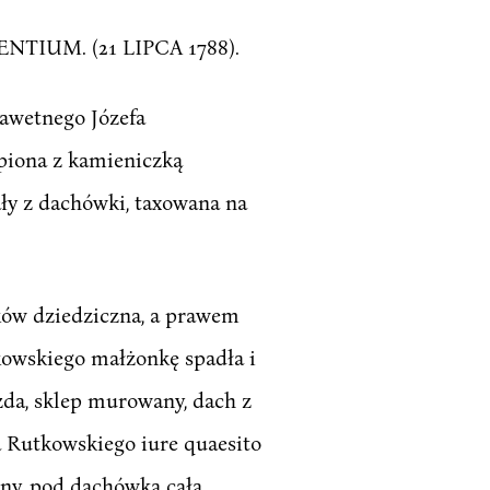
IUM. (21 LIPCA 1788).
awetnego Józefa
piona z kamieniczką
ały z dachówki, taxowana na
ków dziedziczna, a prawem
owskiego małżonkę spadła i
żda, sklep murowany, dach z
a Rutkowskiego iure quaesito
ny, pod dachówką cała,