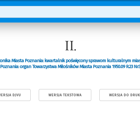
II.
onika Miasta Poznania: kwartalnik poświęcony sprawom kulturalnym mia
Poznania: organ Towarzystwa Miłośników Miasta Poznania 1950.09 R.23 Nr
ERSJA DJVU
WERSJA TEKSTOWA
WERSJA DO DRU