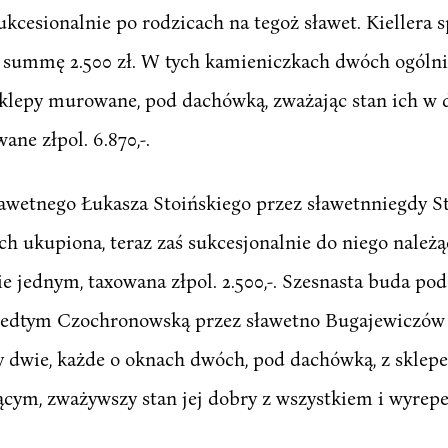
sukcesionalnie po rodzicach na tegoż sławet. Kiellera s
 summę 2.500 zł. W tych kamieniczkach dwóch ogólnie
sklepy murowane, pod dachówką, zważając stan ich w 
ane złpol. 6.870,-.
ławetnego Łukasza Stoińskiego przez sławetnniegdy 
h ukupiona, teraz zaś sukcesjonalnie do niego należą
nie jednym, taxowana złpol. 2.500,-. Szesnasta buda p
zedtym Czochronowską przez sławetno Bugajewiczów
by dwie, każde o oknach dwóch, pod dachówką, z skl
cym, zważywszy stan jej dobry z wszystkiem i wyrepe