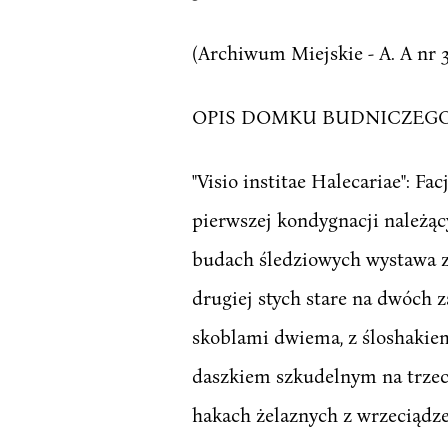
(Archiwum Miejskie - A. A nr 30
OPIS DOMKU BUDNICZEG
"Visio institae Halecariae": F
pierwszej kondygnacji należąc
budach śledziowych wystawa z 
drugiej stych stare na dwóch 
skoblami dwiema, z śloshakie
daszkiem szkudelnym na trzech
hakach żelaznych z wrzeciądze