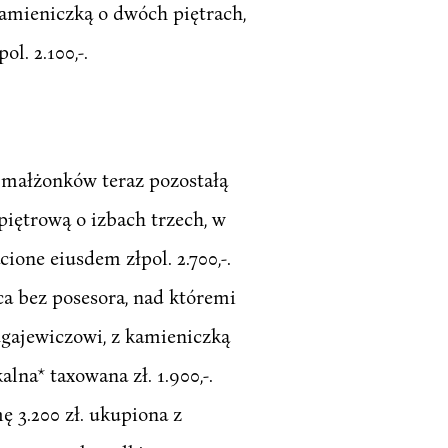
amieniczką o dwóch piętrach,
l. 2.100,-.
 małżonków teraz pozostałą
iętrową o izbach trzech, w
one eiusdem złpol. 2.700,-.
a bez posesora, nad któremi
ugajewiczowi, z kamieniczką
na* taxowana zł. 1.900,-.
 3.200 zł. ukupiona z