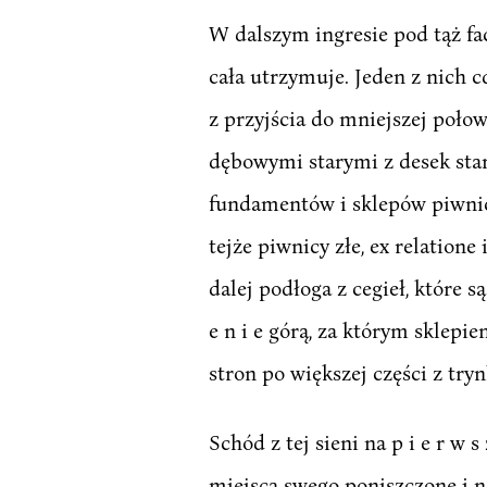
W dalszym ingresie pod tąż facj
cała utrzymuje. Jeden z nich 
z przyjścia do mniejszej poło
dębowymi starymi z desek sta
fundamentów i sklepów piwnic
tejże piwnicy złe, ex relation
dalej podłoga z cegieł, które są
e n i e górą, za którym sklepi
stron po większej części z tryn
Schód z tej sieni na p i e r w 
miejsca swego poniszczone i n