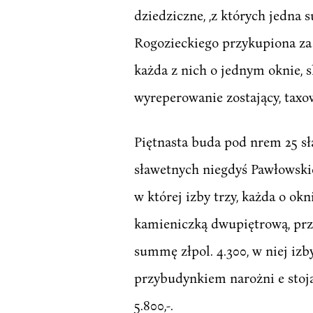
dziedziczne, ,z których jedna 
Rogozieckiego przykupiona za
każda z nich o jednym oknie, 
wyreperowanie zostający, taxow
Piętnasta buda pod nrem 25 s
sławetnych niegdyś Pawłowskic
w której izby trzy, każda o ok
kamieniczką dwupiętrową, pr
summę złpol. 4.300, w niej iz
przybudynkiem narożni e stoją
5.800,-.