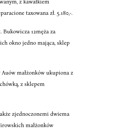
owanym, z kawałkiem
aracione taxowana zł. 5.180,-.
. Bukowicza 12męża za
nich okno jedno mająca, sklep
dy Auów małżonków ukupiona z
achówką, z sklepem
 także zjednoczonemi dwiema
 Wirowskich małżonków