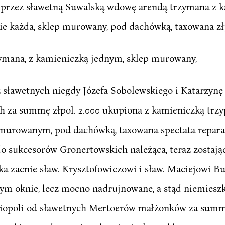
 przez sławetną Suwalską wdowę arendą trzymana z k
e każda, sklep murowany, pod dachówką, taxowana złpo
zymana, z kamieniczką jednym, sklep murowany,
sławetnych niegdy Józefa Sobolewskiego i Katarzynę
 za summę złpol. 2.000 ukupiona z kamieniczką trzyp
murowanym, pod dachówką, taxowana spectata reparaci
 sukcesorów Gronertowskich należąca, teraz zostając
ka zacnie sław. Krysztofowiczowi i sław. Maciejowi B
ym oknie, lecz mocno nadrujnowane, a stąd niemieszkal
liopoli od sławetnych Mertoerów małżonków za summę