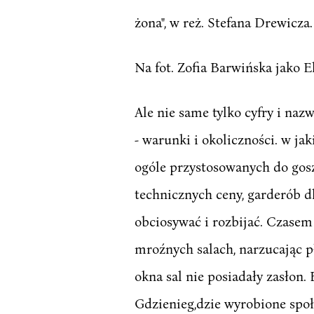
żona", w reż. Stefana Drewicza.
Na fot. Zofia Barwińska jako E
Ale nie same tylko cyfry i naz
- warunki i okoliczności. w ja
ogóle przystosowanych do gosz
technicznych ceny, garderób dl
obciosywać i rozbijać. Czasem
mroźnych salach, narzucając p
okna sal nie posiadały zasłon.
Gdzienieg,dzie wyrobione społ