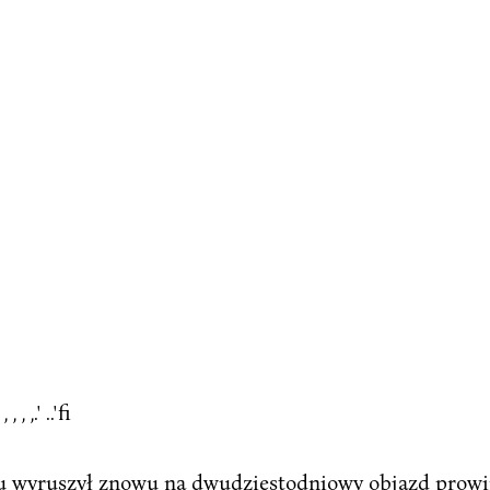
, , , ,.' ..'fi
iu wyruszył znowu na dwudziestodniowy objazd prowin