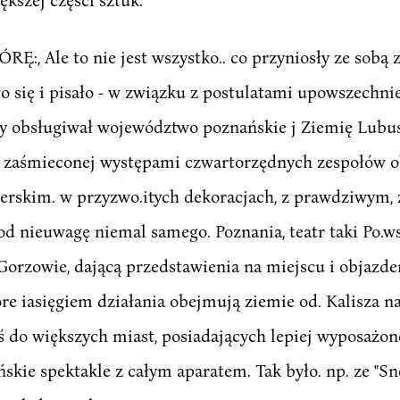
 Ale to nie jest wszystko.. co przyniosły ze sobą z
 się i pisało - w związku z postulatami upowszechnien
by obsługiwał województwo poznańskie j Ziemię Lubusk
e zaśmieconej występami czwartorzędnych zespołów o
erskim. w przyzwo.itych dekoracjach, z prawdziwym
d nieuwagę niemal samego. Poznania, teatr taki Po.ws
 w Gorzowie, dającą przedstawienia na miejscu i objazd
re iasięgiem działania obejmują ziemie od. Kalisza n
 do większych miast, posiadających lepiej wyposażone
kie spektakle z całym aparatem. Tak było. np. ze "Snem