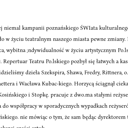
j niemal kampanii poznańskiego ŚWIata kulturalnego 
iło w życiu teatralnym naszego miasta pewne zmiany.
a, wybitna ;ndywidualność w życiu artystycznym Po.l
ć. Repertuar Teatru Po.lskiego pozbył się łatwych a k
dzieliśmy dzieła Szekspira, Shawa, Fredry, Rittnera, o
ttera i Wacława Kubac-kiego. Horzycą ściągnął cieka
osińskiego i Stopkę. pracuje z dwo.ma stałymi reży
 do współpracy w sporadycznych wypadkach reżyserów
ińskiego. nie mówiąc o tym, że sam będąc dyrektorem 
kszej części sztuk.