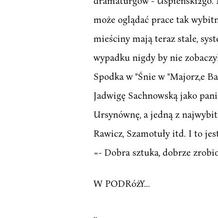
dramaturgów - Uspieński2go. M
może oglądać prace tak wybitny
mieściny mają teraz stale, sy
wypadku nigdy by nie zobaczy
Spodka w "Śnie w "Majorz,e Ba
Jadwigę Sachnowską jako panią
Ursynównę, a jedną z najwybitn
Rawicz, Szamotuły itd. I to je
=- Dobra sztuka, dobrze zrobio
W PODRóżY...
.,