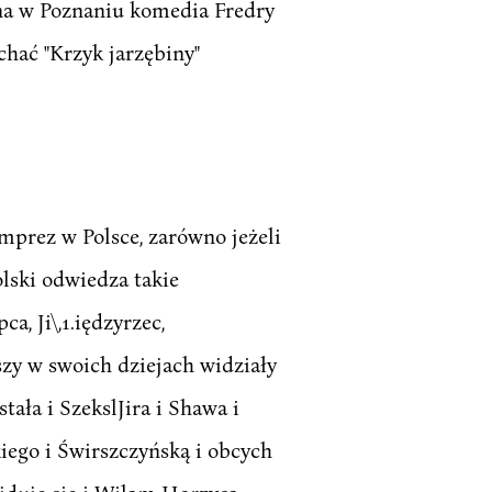
na w Poznaniu komedia Fredry
chać "Krzyk jarzębiny"
mprez w Polsce, zarówno jeżeli
olski odwiedza takie
, Ji\,1.iędzyrzec,
szy w swoich dziejach widziały
tała i SzekslJira i Shawa i
iego i Świrszczyńską i obcych