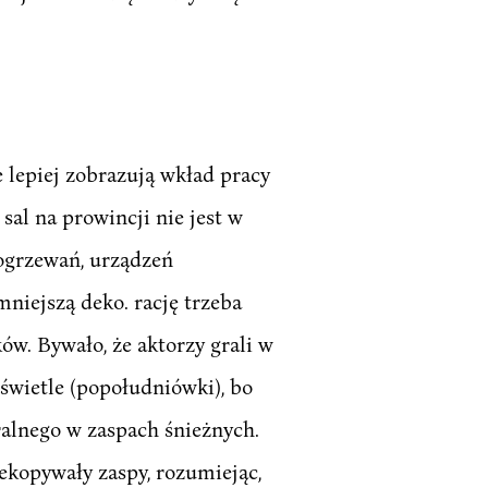
e lepiej zobrazują wkład pracy
sal na prowincji nie jest w
 ogrzewań, urządzeń
mniejszą deko. rację trzeba
ów. Bywało, że aktorzy grali w
świetle (popołudniówki), bo
tralnego w zaspach śnieżnych.
ekopywały zaspy, rozumiejąc,