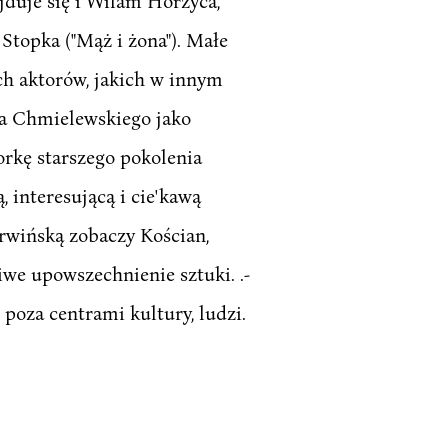
jduje się i Wilam Horzyca,
 Stopka ("Mąż i żona"). Małe
ch aktorów, jakich w innym
za Chmielewskiego jako
orkę starszego pokolenia
 interesującą i cie'kawą
arwińską zobaczy Kościan,
iwe upowszechnienie sztuki. .-
 poza centrami kultury, ludzi.