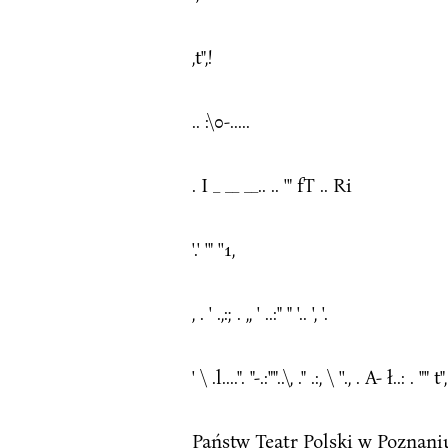
,t",!
.. :\0-.....
. I _ __ __.. .. '" fT .. Ri
'.' '" ''1,
, . ' .,:; . ,, ' ..:" " '.. ', '.
' \ .l....". "-.:""..\, ." .:, \ ''., . A- ł..: . "" t", 
Państw Teatr Polski w Poznan