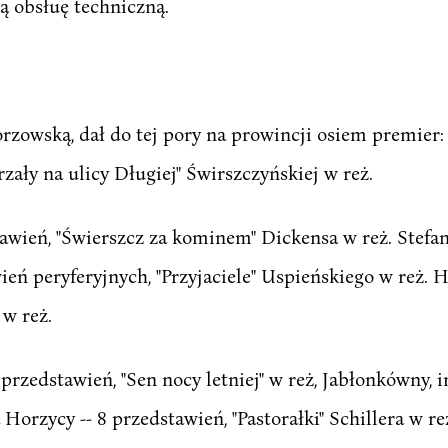
zną obsłuę techniczną.
gorzowską, dał do tej pory na prowincji osiem premier
rzały na ulicy Długiej" Świrszczyńskiej w reż.
tawień, "Świerszcz za kominem" Dickensa w reż. Stefa
ień peryferyjnych, "Przyjaciele" Uspieńskiego w reż. 
 w reż.
przedstawień, "Sen nocy letniej" w reż, Jabłonkówny, i
Horzycy -- 8 przedstawień, "Pastorałki" Schillera w re