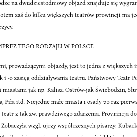
odze na dwudziestodniowy objazd znajduje się wygra
potem zaś do kilku większych teatrów prowincji ma je
zycy.
IMPREZ TEGO RODZAJU W POLSCE
i, prowadzącymi objazdy, jest to jedna z większych i
ak i -o zasięg oddziaływania teatru. Państwowy Teatr P
miastami jak np. Kalisz, Ostrów-jak Świebodzin, Słupca
, Piła itd. Niejcdne małe miasta i osady po raz pierw
y teatr z tak zw. prawdziwego zdarzenia. Prov.rincja dos
. Zobaczyła wzgl. ujrzy współczesnych pisarzy: Kuback