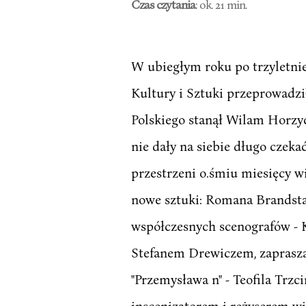
Czas czytania
: ok. 21 min.
W ubiegłym roku po trzyletnie
Kultury i Sztuki przeprowadz
Polskiego stanął Wilam Horzyc
nie dały na siebie długo czeka
przestrzeni o.śmiu miesięcy wi
nowe sztuki: Romana Brandstae
współczesnych scenografów - K
Stefanem Drewiczem, zaprasza
"Przemysława n" - Teofila Trzc
inscenizatorem i reżyserem wię