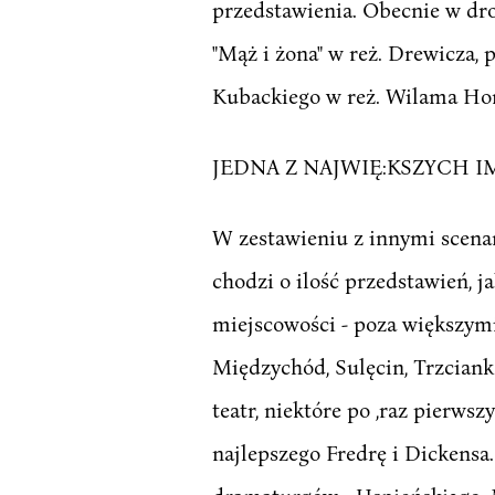
przedstawienia. Obecnie w dr
"Mąż i żona" w reż. Drewicza, 
Kubackiego w reż. Wilama Hor
JEDNA Z NAJWIĘ:KSZYCH 
W zestawieniu z innymi scenam
chodzi o ilość przedstawień, j
miejscowości - poza większymi 
Międzychód, Sulęcin, Trzcianka
teatr, niektóre po ,raz pierwsz
najlepszego Fredrę i Dickensa