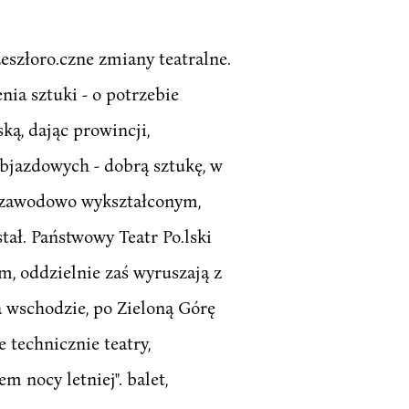
eszłoro.czne zmiany teatralne.
ia sztuki - o potrzebie
ą, dając prowincji,
bjazdowych - dobrą sztukę, w
, zawodowo wykształconym,
tał. Państwowy Teatr Po.lski
em, oddzielnie zaś wyruszają z
a wschodzie, po Zieloną Górę
 technicznie teatry,
 nocy letniej". balet,