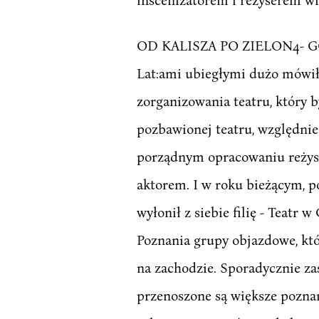
OD KALISZA PO ZIELON4- GÓRĘ:,
Lat:ami ubiegłymi dużo mówiło
zorganizowania teatru, który 
pozbawionej teatru, względni
porządnym opracowaniu reżys
aktorem. I w roku bieżącym, po
wyłonił z siebie filię - Teatr
Poznania grupy objazdowe, któ
na zachodzie. Sporadycznie zaś
przenoszone są większe poznańs