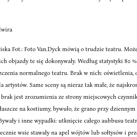
lwira
wiska Fot.: Foto Van.Dyck mówią o trudzie teatru. Moż
kich objazdy te się dokonywały. Według statystyki 80 % 
czenia normalnego teatru. Brak w nich: oświetlenia,
a artystów. Same sceny są nieraz tak małe, że najskro
 brak jest zrozumienia ze strony miejscowych czynnik
łaszcze na kostiumy, bywuło, że grano przy dziennym 
 Bywały i inne wypadki: utknięcie całego aubbusu tea
ecznie wsie stawały na apel wójtów lub sołtysów i prz