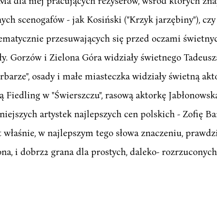
a dla niej pracujących reżyserów, wśród których zna
ch scenogafów - jak Kosiński ("Krzyk jarzębiny"), czy
stematycznie przesuwających się przed oczami świetny
ły. Gorzów i Zielona Góra widziały świetnego Tadeus
rbarze", osady i małe miasteczka widziały świetną akt
 Fiedling w "Świerszczu", rasową aktorkę Jabłonowską,
iejszych artystek najlepszych cen polskich - Zofię B
st właśnie, w najlepszym tego słowa znaczeniu, prawdz
na, i dobrz2 grana dla prostych, daleko- rozrzuconych