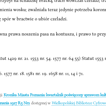
rzybył na schadzkę bra'cką, tracił wówczas czeladź; tr
amienia wosku; zwalniała teraz jedynie potrzeba koron
ię spór w bractwie o ubiór czeladzi.
na prawa noszenia pasa na kontuszu, i prawo to przy
atut 1429 nr. 21. 1553 nr. 54. 1577 nr. 64 55) Statut 1553 n
. 1577 nr. 18. 1581 nr. 19. 1658 nr. 11, 14 i 71.
ji
Kronika Miasta Poznania: kwartalnik poświęcony sprawom kultu
ania 1927 R.5 Nr2
dostępnej w
Wielkopolskiej Bibliotece Cyfrow