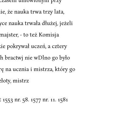
e, że nauka trwa trzy lata,
ce nauka trwała dłużej, jeżeli
ajster, - to też Komisja
kie pokrywał uczeń, a cztery
ych bractwj nie wDlno go było
ę na ucznia i mistrza, który go
łoty, mistrz
t 1553 nr. 58. 1577 nr. 11. 1581