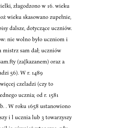
ielki, złagodzono w 16. wieku
goż wieku skasowano zupełnie,
sy dalsze, dotyczące uczniów.
w: nie wolno było uczniom i
m mistrz sam dał; uczniów
sam.fty (zaJkazanem) oraz a
dzi 56). W r. 1489
ięcej czeladzi (czy to
ednego ucznia; od r. 1581
eb. . W roku 1658 ustanowiono
y i l ucznia lub 3 towarzyszy