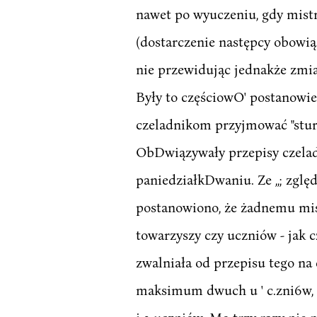
nawet po wyuczeniu, gdy mistrz
(dostarczenie następcy obowią
nie przewidując jednakże zmia
Były to częściowO' postanowie
czeladnikom przyjmować "sturk
ObDwiązywały przepisy czeladni
paniedziałkDwaniu. Ze ,,; zgl
postanowiono, że żadnemu mist
towarzyszy czy uczniów - jak c
zwalniała od przepisu tego na
maksimum dwuch u ' c.zni6w, 