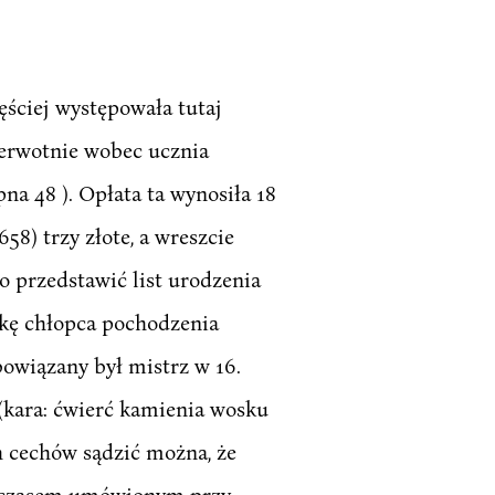
ęściej występowała tutaj
ierwotnie wobec ucznia
na 48 ). Opłata ta wynosiła 18
658) trzy złote, a wreszcie
o przedstawić list urodzenia
kę chłopca pochodzenia
owiązany był mistrz w 16.
(kara: ćwierć kamienia wosku
h cechów sądzić można, że
ed czasem umówionym przy