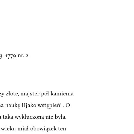
3. 1779 nr. 2.
 złote, majster pół kamienia
a naukę IIjako wstępień" . O
 taka wykluczoną nie była.
. wieku miał obowiązek ten