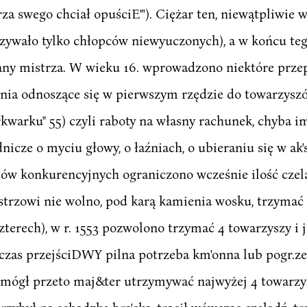
a swego chciał opuściE"'). Ciężar ten, niewątpliwie w
zywało tylko chłopców niewyuczonych), a w końcu te
ny mistrza. W wieku 16. wprowadzono niektóre przepi
nia odnoszące się w pierwszym rzędzie do towarzyszó
warku" 55) czyli raboty na własny rachunek, chyba i
cze o myciu głowy, o łaźniach, o ubieraniu się w ak'
ędów konkurencyjnych ograniczono wcześnie ilość czela
rzowi nie wolno, pod karą kamienia wosku, trzymać w
zterech), w r. 1553 pozwolono trzymać 4 towarzyszy i j
 czas przejściDWY pilna potrzeba km'onna lub pogr.z
mógł przeto maj&ter utrzymywać najwyżej 4 towarzysz