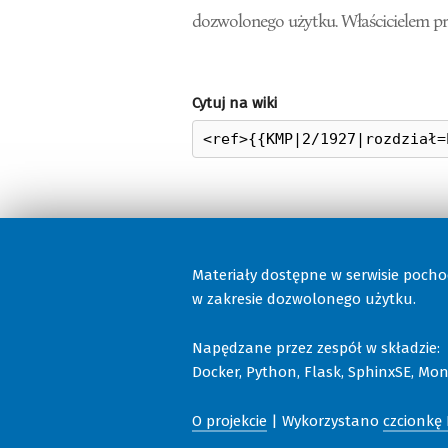
dozwolonego użytku. Właścicielem pr
Cytuj na wiki
Materiały dostępne w serwisie poch
w zakresie dozwolonego użytku.
Napędzane przez zespół w składzie:
Docker, Python, Flask, SphinxSE, Moni
O projekcie
| Wykorzystano
czcionkę