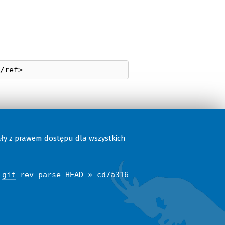
ały z prawem dostępu dla wszystkich
$
git
rev-parse HEAD » cd7a316