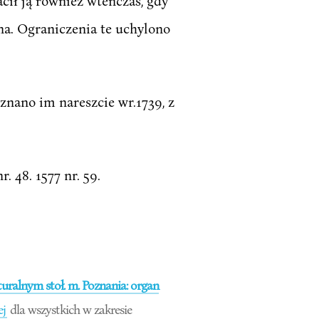
acił ją również wtenczas, gdy
na. Ograniczenia te uchylono
znano im nareszcie wr.1739, z
r. 48. 1577 nr. 59.
ralnym stoł. m. Poznania: organ
ej
dla wszystkich w zakresie