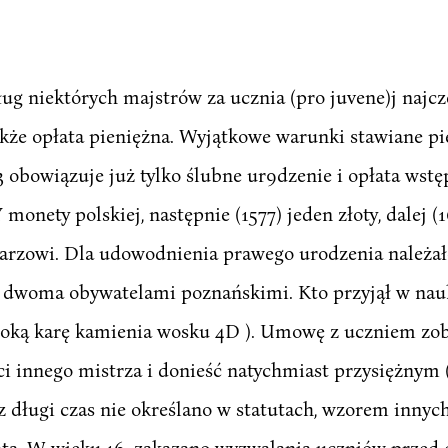
g niektórych majstrów za ucznia (pro juvene)j najcz
akże opłata pieniężna. Wyjątkowe warunki stawiane p
obowiązuje już tylko ślubne ur9dzenie i opłata wstęp
 monety polskiej, następnie (1577) jeden złoty, dalej (1
pisarzowi. Dla udowodnienia prawego urodzenia należał
ę dwoma obywatelami poznańskimi. Kto przyjął w nau
ysoką karę kamienia wosku 4D ). Umowę z uczniem zob
i innego mistrza i donieść natychmiast przysiężnym 
ez długi czas nie określano w statutach, wzorem innyc
lata. W wieku 16. zakazano wyzwalania uczniów prz