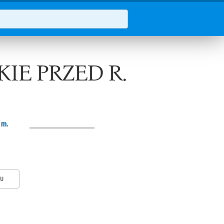
IE PRZED R.
 m.
KU