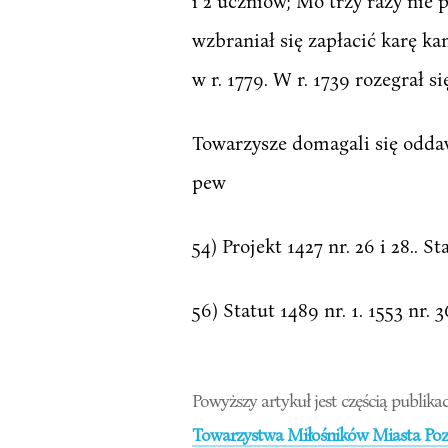
i 2 uczniów; Mo trzy razy nie p
wzbraniał się zapłacić karę k
w r. 1779. W r. 1739 rozegrał s
Towarzysze domagali się oddaw
pew
54) Projekt 1427 nr. 26 i 28.. St
56) Statut 1489 nr. 1. 1553 nr. 36
Powyższy artykuł jest częścią publikac
Towarzystwa Miłośników Miasta Pozn