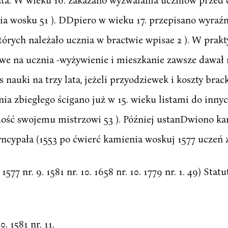
ia wosku 51 ). DDpiero w wieku 17. przepisano wyraźni
tórych należało ucznia w bractwie wpisae 2 ). W prakty
e na ucznia -wyżywienie i mieszkanie zawsze dawał m
 nauki na trzy lata, jeżeli przyodziewek i koszty brac
znia zbiegłego ścigano już w 15. wieku listami do inn
dość swojemu mistrzowi 53 ). Później ustanDwiono kar
ncypała (1553 po ćwierć kamienia woskuj 1577 uczeń z
. 1577 nr. 9. 1581 nr. 10. 1658 nr. 10. 1779 nr. 1. 49) Statu
0. 1581 nr. 11.