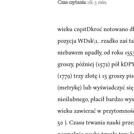
Czas czytania
: ok. 3 min.
wieku częstDkroć notowano dłu
pozycja WDsk\1, .rzadko zaś t
niebawem upadły, od roku 1553 
groszy, później (1572) pół kDPY
(1779) trzy złotę i 15 groszy 
(metrykę) lub wyświadczyć si
nieślubnego, płacił bardzo w
wieku zawierać w przytomnośc
50 ). Czasu trwania nauki prz
normalnie nauka trwała trzy 