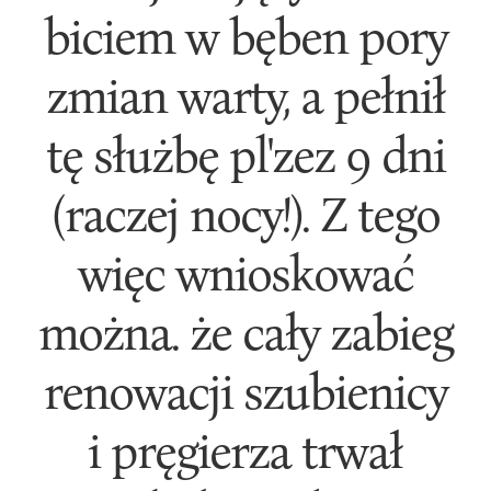
biciem w bęben pory
zmian warty, a pełnił
tę służbę pl'zez 9 dni
(raczej nocy!). Z tego
więc wnioskować
można. że cały zabieg
renowacji szubienicy
i pręgierza trwał