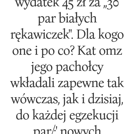
wydatek 45 zł za ,,30
par białych
rękawiczek". Dla kogo
one i po co? Kat omz
jego pachołcy
wkładali zapewne tak
wówczas, jak i dzisiaj,
do każdej egzekucji
par/;' nowych