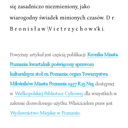
się zasadniczo niezmieniony, jako
wiarogodny świadek minionych czasów. D r
B r o n i s ł a w \V i e t r z y c h o w s'k i.
Powyższy artykuł jest częścią publikacji
Kronika Miasta
Poznania: kwartalnik poświęcony sprawom
kulturalnym stoł. m. Poznania: organ Towarzystwa
Miłośników Miasta Poznania 1937 R.15 Nr4
dostępnej
w
Wielkopolskiej Bibliotece Cyfrowej
dla wszystkich w
zakresie dozwolonego użytku. Właścicielem praw jest
Wydawnictwo Miejskie w Poznaniu
.