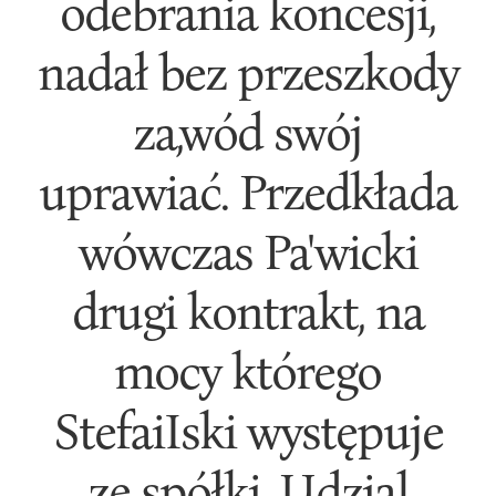
odebrania koncesji,
nadał bez przeszkody
za,wód swój
uprawiać. Przedkłada
wówczas Pa'wicki
drugi kontrakt, na
mocy którego
StefaiIski występuje
ze spółki. Udzial