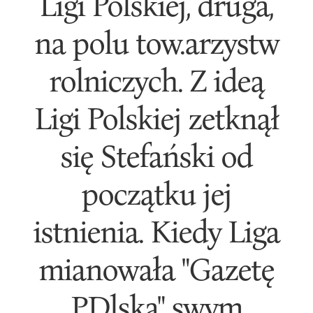
Ligi Polskiej, druga,
na polu tow.arzystw
rolniczych. Z ideą
Ligi Polskiej zetknął
się Stefański od
początku jej
istnienia. Kiedy Liga
mianowała "Gazetę
PDlską" swym