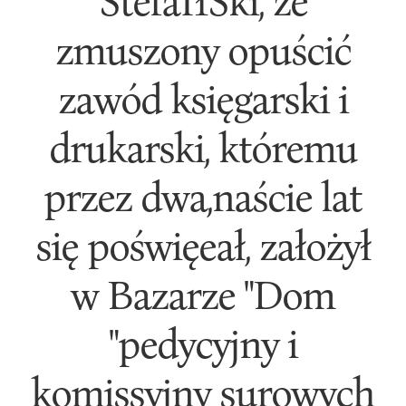
StefaI1Ski, że
zmuszony opuścić
zawód księgarski i
drukarski, któremu
przez dwa,naście lat
się poświęeał, założył
w Bazarze "Dom
"pedycyjny i
komissyjny surowych