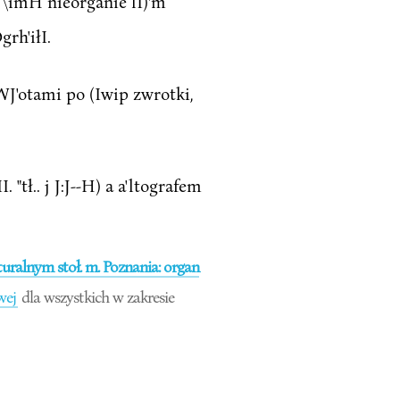
aJ\imH nieorganie lI)'m
grh'iłI.
a IWWJ'otami po (Iwip zwrotki,
 t II. "tł.. j J:J--H) a a'ltografem
ralnym stoł. m. Poznania: organ
wej
dla wszystkich w zakresie