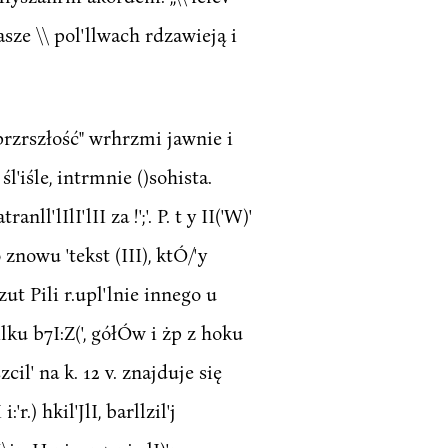
asze \\ pol'llwach rdzawieją i
 przrszłość" wrhrzmi jawnie i
l'iśle, intrmnie ()sohista.
'lIlI'lII za !';'. P. t y II('W)'
nio znowu 'tekst (III), ktÓ/'y
 rzut Pili r.upl'lnie innego u
ilku b7I:Z(', gółÓw i żp z hoku
zcil' na k. 12 v. znajduje się
'r.) hkil'JlI, barllzil'j