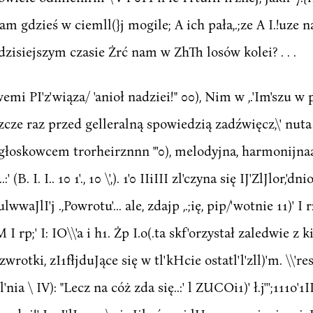
tam gdzieś w ciemll(}j mogile; A ich pała,.;ze A I.!uze n
V dzisiejszym czasie Żrć nam w ZhTh losów kolei? . . .
wemi PI'z'wiąza/ 'anioł nadziei!" 00), Nim w ,.'Im'szu w
zcze raz przed gelleralną spowiedzią zadźwięcz,\' nuta ś
łoskowcem trorheirznnn "'0), melodyjna, harmonijnaatranll
 (B. I. I.. 10 1'., 10 \',). 1'0 IIiIII zl'czyna się IJ'ZlJlor,'d
ulwwaJlI'j .,Powrotu'... ale, zdajp ,.;ię, pip/'wotnie 11)' I
rp;' I: IO\\'a i h1. Żp I.o(.ta skf'orzystał zaledwie z k
wrotki, zI1fłjduJące się w tl'kHcie ostatl'l'zll)'m. \\'res
ia \ IV): "Lecz na cóż zda się..:' l ZUCOi1)' ł.j''';111o'1II i: