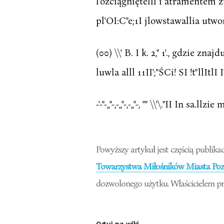
l'ozciągniętelll i atramentem z
pl'OI:C"e;1I jlowstawallia utworu
(00) \\' B. I k. 2," 1'., gdzie zna
luwla alll 11II';"ŚCi! SI !t"llItlI
-'-"-,,"-,-,,"-,-,,"-, "" \\'\."II In sa
Powyższy artykuł jest częścią publikac
Towarzystwa Miłośników Miasta Pozn
dozwolonego użytku. Właścicielem pr