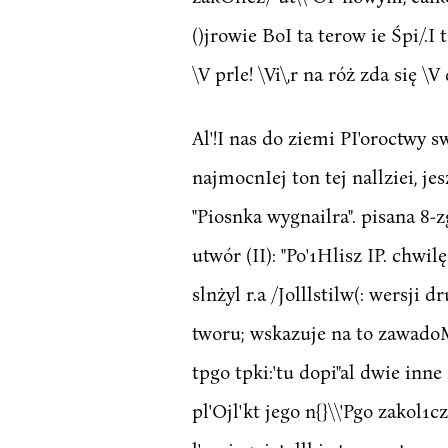
()jrowie BoI ta terow ie Śpi/.I 
\V prle! \Vi\,r na róż zda się \
Al'!I nas do ziemi PI'oroctwy s
najmocnIej ton tej nallziei, jes
"Piosnka wygnailra". pisana 8-zg
utwór (II): "Po'1Hlisz IP. chwilę..:'
slnżyl r.a /Jolllstilw(: wersji dr
tworu; wskazuje na to zawadoM I 
tpgo tpki:'tu dopi"al dwie inne z
pl'Ojl'kt jego n{}\\'Pgo zakol1czl'n