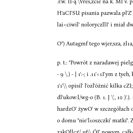
.r.w. II-ą \Vres,zcie na k. MI v.
H'aCI'SU pisania pazwala pl'Z' ią
lai<ciwil' noloryczllI' i miał dwif
O") Autagmf tego wjer,sza, zl1a,iclu
p. t.: "Powrót z naradawej pielgr
- 9 \.) - ] 1':-; i .11'<1I'ym z t
1'1'\\ opisil' l'ozl'óżnić kilka cZI;
dl'ukow:l/wg-o (B. 1. J \'., 10 )'.)
hardzO' żywO' w szczegółach op
o domu "nie'l1oszczki' matki". 
zakOllcz'/ ut\\ ÓI' nowym, całkow