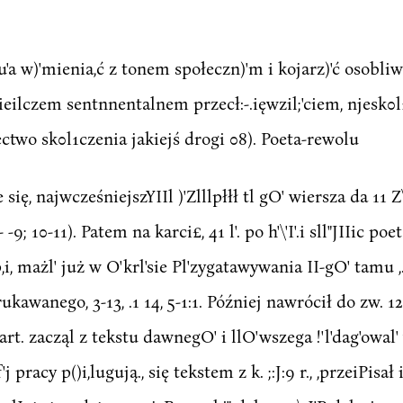
u'a w)'mienia,ć z tonem społeczn)'m i kojarz)'ć osobliw
zieilczem sentnnentalnem przecł:-.ięwzil;'ciem, njesk0l
ectwo sk0l1czenia jakiejś drogi 08). Poeta-rewolu
je się, najwcześniejszYIIl )'Zlllpłłł tl gO' wiersza da 11
; 10-11). Patem na karci£, 41 l'. po h'\'I'.i sll"JIIic po
,i, mażl' już w O'krl'sie Pl'zygatawywania II-gO' tamu ,
rukawanego, 3-13, .1 14, 5-1:1. Później nawrócił do zw. 1
 kart. zacząl z tekstu dawnegO' i llO'wszega !'l'dag'owal' 
pracy p()i,lugują., się tekstem z k. ;:J:9 r., ,przeiPisał i I