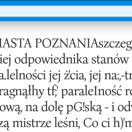
STA POZNANIAszczególn
iej odpowiednika stanów m
lelności jej ż'cia, jej na:,-
pragnąłhy tf;' paraleIność 
ową, na dolę pG!ską - i od
zą mistrze leśni, Co ci h)