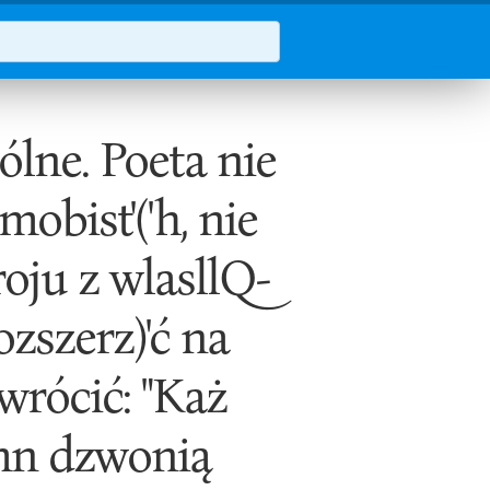
e. Poeta nie
obist'('h, nie
troju z wlasllQ-
rozszerz)'ć na
wrócić: "Każ
'mn dzwonią