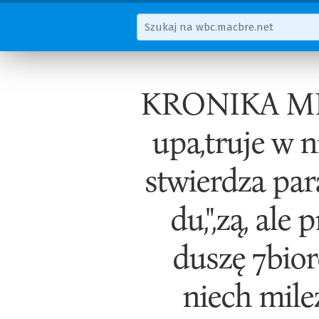
KRONIKA MIA
upa,truje w n
stwierdza para.
du,",zą, ale 
duszę 7bior
niech mile