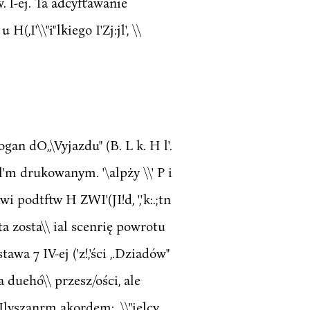
w. l-ej. Ta adcyft'awanie
,I'\\"i"lkiego I'Zj:jl', \\
ogan dO,,\Vyjazdu" (B. L k. H l'.
h.tl'm drukowanym. '\alpży \\' P i
tanawi podtftw H ZWI'(JI!d, ','k:.;tn
'nista zosta\\ ial scenrię powrotu
a 7 IV-ej ('z!,'ści ,.Dziadów"
a duehó\\ przesz/ości, ale
lIlyszanrm akordem: ,,\\"ielcv