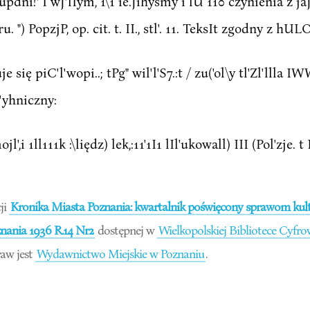
updni!' I wJ'lIym, 1\1 ie.Jihyśmy i lU 110 czynienia z j
. ") PopzjP, op. cit. t. II., stl'. 11. TeksIt zgodny z hULO
jduje się piC'l'wopi..; tPg" wil'l'S7.:t / zu('ol\y tl'Zl'lll
 I'yhniczny:
.llzie mojl',i 1ll111k :\liędz) lek,:11'1I1 lIl'ukowall) III (Pol'zje.
ji
Kronika Miasta Poznania: kwartalnik poświęcony sprawom kultu
ania 1936 R.14 Nr2
dostępnej w
Wielkopolskiej Bibliotece Cyfro
aw jest
Wydawnictwo Miejskie w Poznaniu
.