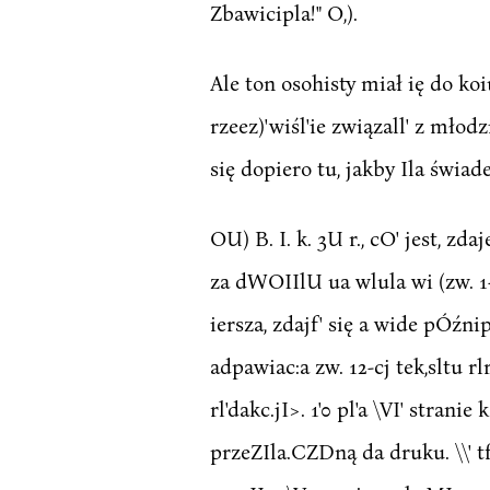
Zbawicipla!" O,).
Ale ton osohisty miał ię do koi
rzeez)'wiśl'ie związall' z młod
się dopiero tu, jakby Ila świad
OU) B. I. k. 3U r., cO' jest, zda
za dWOIIlU ua wlula wi (zw. 1- -9
iersza, zdajf' się a wide pÓźnip
adpawiac:a zw. 12-cj tek,sltu rl
rl'dakc.jI>. 1'0 pl'a \VI' stranie
przeZIla.CZDną da druku. \\' tf'j 