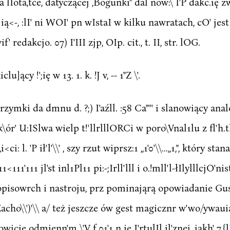
 pa lIota,tce, datyczącej ,Bogunki" dal now:\ I'P dakc.ię z
<-, :lI' ni WOI' pn wIstaI w kilku nawratach, cO' jest u H(
' redakcjo. 07) I'III zjp, OIp. cit., t. II, str. lOG.
]ący !';ię w 13. 1. k. !J v, -- 1"Z \'.
zymki da dmnu d. ?;) I'aźll. :58 Ca"''' i slanowiący anal
yeh, k\ór' U:ISlwa wielp t!'llrlllORCi w poro\Vnal1lu z fl'
,i<ci: l. 'P ił'l'\\' , szy rzut wiprsz:1 ,,1'0'\\...,,1,", który s
. 11<111'111 jl'st inl1Pl11 pi:-;Irll'lll i o.!mll'l-łIlylllcjO
isowrch i nastroju, prz pominająrą opowiadanie Gustaw
Zacho\\')'\\ a/ też jeszcze ów gest magicznr w'wo/ywaui
icie odmienn'm \'V f 01'1 n ie I'rtulIl il'znej, jakh' 7.{