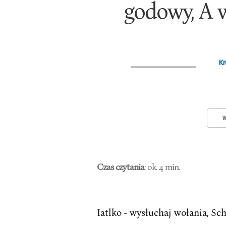
godowy, A w
Kr
W
Czas czytania
: ok. 4 min.
Iatlko - wysłuchaj wołania, Sc