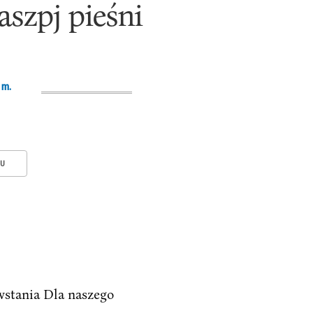
aszpj pieśni
 m.
KU
hwstania Dla naszego