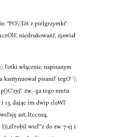
ie. "PO\\Tót z pielgrzymki"
1czOlI', niedrukowan)', zjawiał
 Z\\ l'otki włącznie, napisanym
eta kantynuował pisanil' tegO' \\
.p{)C'zyj": zw. -ga tego nmtu
2 i 13, dając im dwip 1l0Wl'
wel'sję ast;.ltcczną,
)),zl'robil wiel'''z do zw. 7-ej i