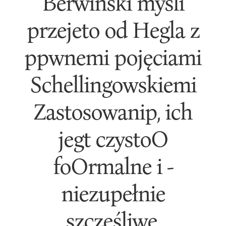
Berwiński myśli
przejeto od Hegla z
ppwnemi pojęciami
Schellingowskiemi
Zastosowanip, ich
jegt czystoO
foOrmalne i -
niezupełnie
szczęśliwe.