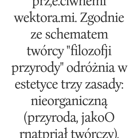
prz,e.ciwnemi
wektora.mi. Zgodnie
ze schematem
twórcy "filozofji
przyrody" odróżnia w
estetyce trzy zasady:
nieorganiczną
(przyroda, jakoO
rnatprjał twórczy),