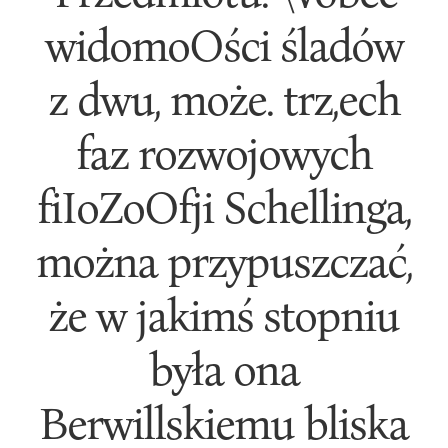
widomoOści śladów
z dwu, może. trz,ech
faz rozwojowych
fiIoZoOfji Schellinga,
można przypuszczać,
że w jakimś stopniu
była ona
Berwillskiemu bliska