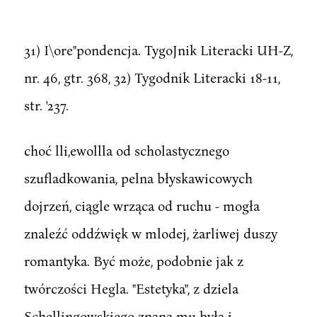
31) I\ore"pondencja. TygoJnik Literacki UH-Z,
nr. 46, gtr. 368, 32) Tygodnik Literacki 18-11,
str. '237.
choć lli,ewollla od scholastycznego
szufladkowania, pelna błyskawicowych
dojrzeń, ciągle wrząca od ruchu - mogła
znaleźć oddźwięk w mlodej, żarliwej duszy
romantyka. Być może, podobnie jak z
twórczości Hegla. "Estetyka", z dziela
Schellingowskiego znana mu była i