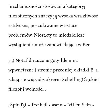
mechaniczności stosowania kategoryj
filozoficznych znaczy ją wysoka wra.żliwość
estdyczna, poszukiwanie w sztuce
problemów. Niost,ety to młodzieilcze
wystąpienie, może zapowiadające w Ber
33) Notatld rzucone goty1ldem na
wpwnętrzne.j stronie przedniej okladki B. 1.
zdają się wiązać z okrerm ScheIlingO\-,skieJ
filozofji wolności :
,.Spin i'3t = Freiheit dasein = 'ViIlen Sein =