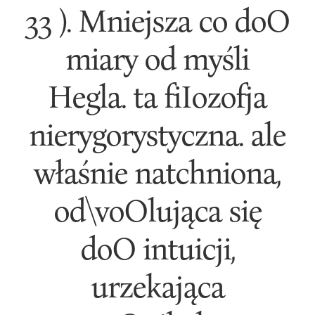
33 ). Mniejsza co doO
miary od myśli
Hegla. ta fiIozofja
nierygorystyczna. ale
właśnie natchniona,
od\voOlująca się
doO intuicji,
urzekająca