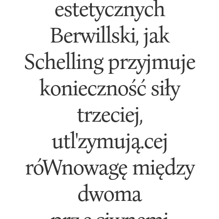
estetycznych
Berwillski, jak
Schelling przyjmuje
konieczność siły
trzeciej,
utl'zymują.cej
róWnowagę między
dwoma