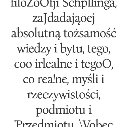
filoZoOfji Schpllinga,
zaJdadająoej
absolutną tożsamość
wiedzy i bytu, tego,
coo irlealne i tegoO,
co rea!ne, myśli i
rzeczywistości,
podmiotu i
'Przedmiotu. \Vobec