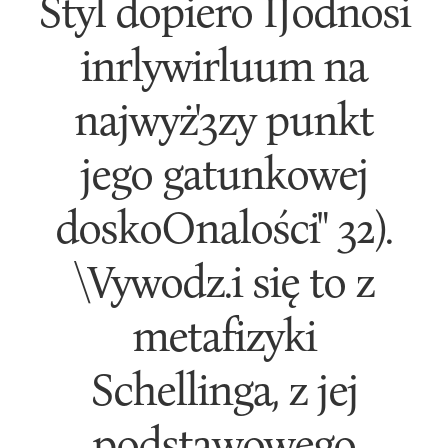
Styl dopiero IJodnosi
inrlywirluum na
najwyż'3zy punkt
jego gatunkowej
doskoOnalości" 32).
\Vywodz.i się to z
metafizyki
Schellinga, z jej
podstawowego