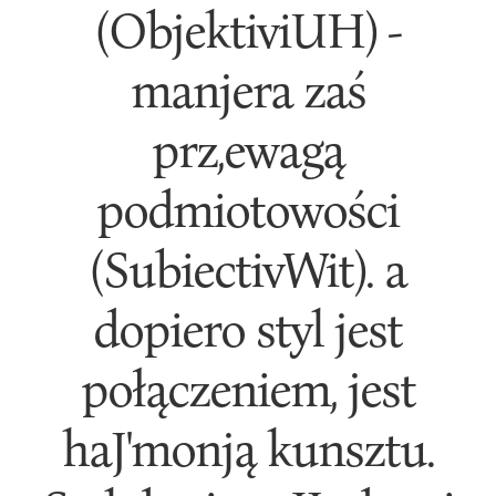
(ObjektiviUH) -
manjera zaś
prz,ewagą
podmiotowości
(SubiectivWit). a
dopiero styl jest
połączeniem, jest
haJ'monją kunsztu.