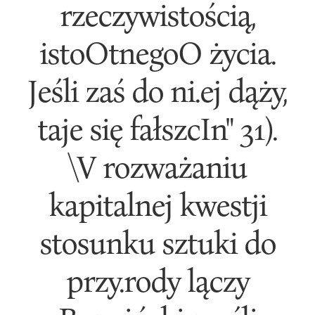
rzeczywistością,
istoOtnegoO życia.
Jeśli zaś do ni.ej dąży,
taje się fałszcIn" 31).
\V rozważaniu
kapitalnej kwestji
stosunku sztuki do
przy.rody lączy