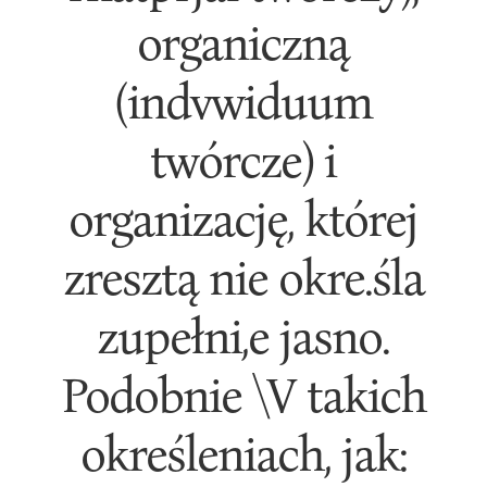
organiczną
(indvwiduum
twórcze) i
organizację, której
zresztą nie okre.śla
zupełni,e jasno.
Podobnie \V takich
określeniach, jak: