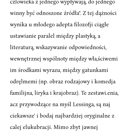
czlowieka z jednego wypływają, do jednego
winny być odnoszone źródła". Z tej dążności
wynika u młodego adepta filozofji ciągłe
ustawianie paralel między plastyką, a
literaturą, wskazywanie odpowiedności,
wewnętrznej wspólnoty między wła,ściwemi
im środkami wyrazu, między gatunkami
odręlmemi (np. obraz rodzajowy i komedja
familijna, liryka i krajobraz). Te zestawi.enia,
acz przywodzące na myśl Lessinga, są naj
ciekawsze' i bodaj najbardziej oryginalne z
calej elukubracji. Mimo zbyt jawnej