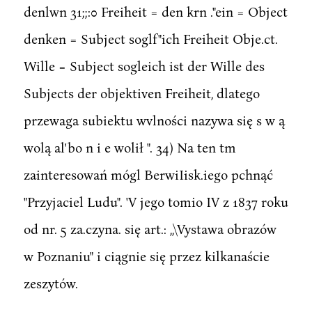
denlwn 31;;:0 Freiheit = den krn ."ein = Object
denken = Subject soglf"ich Freiheit Obje.ct.
Wille = Subject sogleich ist der Wille des
Subjects der objektiven Freiheit, dlatego
przewaga subiektu wvlności nazywa się s w ą
wolą al'bo n i e wolił ". 34) Na ten tm
zainteresowań mógl BerwiIisk.iego pchnąć
"Przyjaciel Ludu". 'V jego tomio IV z 1837 roku
od nr. 5 za.czyna. się art.: ,,\Vystawa obrazów
w Poznaniu" i ciągnie się przez kilkanaście
zeszytów.