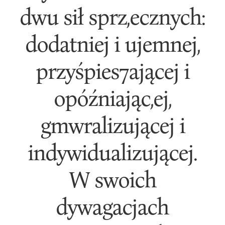
dwu sił sprz,ecznych:
dodatniej i ujemnej,
przyśpies7ającej i
opóźniając,ej,
gmwralizującej i
indywidualizującej.
W swoich
dywagacjach