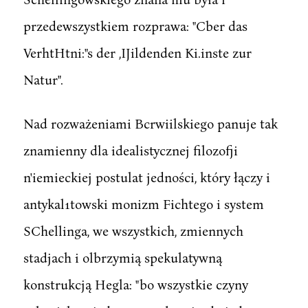
przedewszystkiem rozprawa: "Cber das
VerhtHtni:"s der ,IJildenden Ki.inste zur
Natur".
Nad rozważeniami Bcrwiilskiego panuje tak
znamienny dla idealistycznej filozofji
n'iemieckiej postulat jedności, który łączy i
antykal1towski monizm Fichtego i system
SChellinga, we wszystkich, zmiennych
stadjach i olbrzymią spekulatywną
konstrukcją Hegla: "bo wszystkie czyny