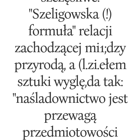
"Szeligowska (!)
formuła" relacji
zachodzącej mi1;dzy
przyrodą, a (l.zi.ełem
sztuki wyglę,da tak:
"naśladownictwo jest
przewagą
przedmiotowości