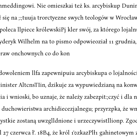
eddingowi. Nie omieszkai też ks. arcybiskup Dunin n
ł się na ;:;tuuja trorctyezne swych teologów w Wrocław
poleca llpiece królewskiPj kler swój, za którego lojal
ryderyk Wilhelm na to pismo odpowieoział 11 grudnia, 
praw onchownych co do kon
dowoleniem llfa zapewnipuiu arcybiskupa o lojalności 
minister AltcnsTIin, dzikuje za wypuwiedzianą na kon
a i wnioski, bo uznaje, że należy zabezpit:;czyć i dla
ie duchowieristwa archidiecezjalnegu; przyrzpka, że w
zystkie zostaną uwzglldnione i urzeczywistllionp. Zgo
l 27 czerwca ł'. 18B4, że król 1'0zkazPlł1 gahinetowym z