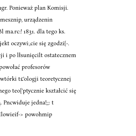
ongr. Ponieważ plan Komisji.
cmesznip, urządzenin
 ma.rc:! 1831. dla tego ks.
kt oczywi:,cie się zgodzi{-.
cji i po lłsunięcilt ostatecznem
a powołać profesorów
owtórki t£'ologji teoretycznej
ego teo['ptycznie kształcić się
 Pncwiduje jedna!;;: t
:\Ilowieif-> powohmip