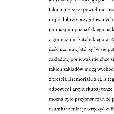
takich przez 011powiellnie śro
mipć Ilobrzp przygotowanych 
gimnazjum poznaIlskiego na kat
z gimnazjnm katolickiego w Po
dość uczniów, którzy by się p
zakładów, ponicważ nie chce się
takich zakładów mogą wychodzi
z treścią 1l1emorjału z 12 lute
odpowiedi arcybiskupa) tenże 
można bylo przypnsr.czać, że
osuhiRcie miał je wręczyć w Be