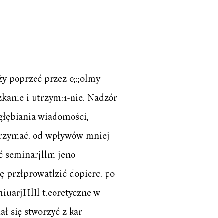
ży poprzeć przez o;:;olmy
kanie i utrzym:1-nie. Nadzór
ogłębiania wiadomości,
 trzymać. od wpływów mniej
ać seminarjllm jeno
ię przłprowatlzić dopierc. po
miuarjHlIl t.eoretyczne w
ał się stworzyć z kar