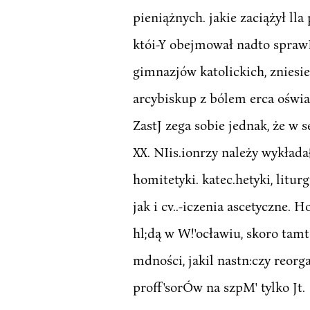
pieniążnych. jakie zaciążył lla
któi-Y obejmował nadto spraw
gimnazjów katolickich, zniesieni
arcybiskup z bólem erca oświad
ZastJ zega sobie jednak, że w s
XX. NIis.ionrzy należy wykłada
homitetyki. katec.hetyki, litur
jak i cv..-iczenia ascetyczne. 
hl;dą w W!'ocławiu, skoro tamt
mdności, jakil nastn:czy reorg
proff'sorÓw na szpM' tylko Jt.