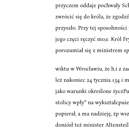
przyczem oddaje pochwały Schm
zwrócić się do króla, że zgodzi
przyszło. Przy tej sposohności 
jego częci ręczyć mo,e. Król F
porozumiał się z ministrem s
wiktu w Wrocławiu, że h.i z za
leż nakoniec 24 tycznia 134 i 
jako warunki określone życzPui
stolicy wpły'" na wykształcpu
popierał, a ma nadzieję, żp ws
doniósł też minister Altensteil