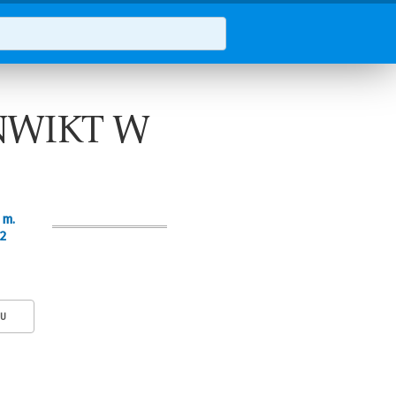
NWIKT W
 m.
2
KU