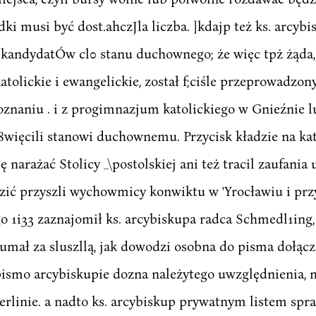
dki musi być dost.ahczJla liczba. ]kdajp też ks. arcyb
kandydatÓw cl0 stanu duchownego; że więc tpż żąda,
olickie i ewangelickie, został f;ciśle przeprowadzony
znaniu . i z progimnazjum katolickiego w Gnieźnie 
08więcili stanowi duchownemu. Przycisk kładzie na kat
 narażać Stolicy _\postolskiej ani też tracil zaufania
ć przyszli wychowmicy konwiktu w 'Yrocławiu i przysz
go 1i33 zaznajomił ks. arcybiskupa radca Schmedl1ing, 
umał za sluszllą, jak dowodzi osobna do pisma dołącz
 pismo arcybiskupie dozna należytego uwzględnienia,
rlinie. a nadto ks. arcybiskup prywatnym listem spra