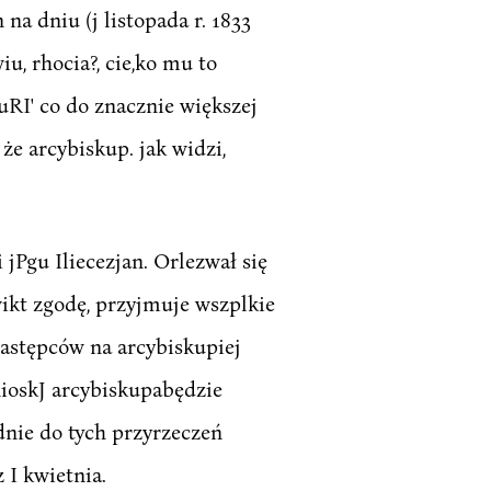
a dniu (j listopada r. 1833
iu, rhocia?, cie,ko mu to
nuRI' co do znacznie większej
że arcybiskup. jak widzi,
jPgu Iliecezjan. Orlezwał się
wikt zgodę, przyjmuje wszplkie
 następców na arcybiskupiej
nioskJ arcybiskupabędzie
dnie do tych przyrzeczeń
 I kwietnia.