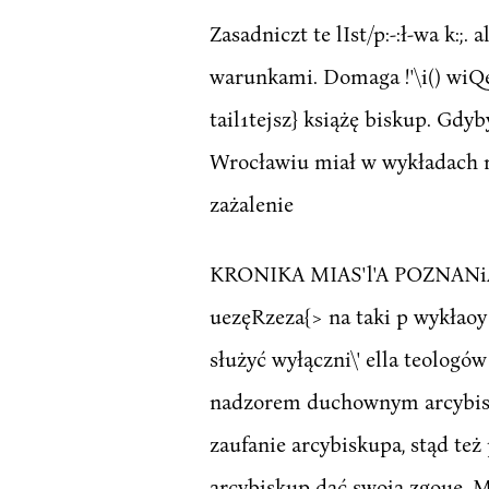
Zasadniczt te lIst/p:-:ł-wa k:
warunkami. Domaga !'\i() wiQe 
tail1tejsz} książę biskup. Gd
Wrocławiu miał w wykładach ro
zażalenie
KRONIKA MIAS'l'A POZNANiAwn
uezęRzeza{> na taki p wykłaoy
służyć wyłączni\' ella teologów
nadzorem duchownym arcybisknp
zaufanie arcybiskupa, stąd t
arcybiskup dać swoją zgouę. M