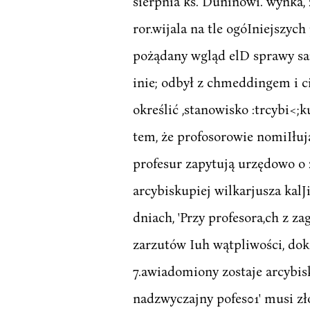
sierpnia ks. Duninowi. wynka,
ror.wijala na tle ogóIniejszyc
pożądany wgląd elD sprawy same
inie; odbył z chmeddingem i ci
określić ,stanowisko :trcybi<;
tem, że profosorowie nomiIłują
profesur zapytują urzędowo o 
arcybiskupiej wilkarjusza kalJ
dniach, 'Przy profesora,ch z za
zarzutów Iuh wątpliwości, doko
7.awiadomiony zostaje arcybisk
nadzwyczajny pofes01' musi zło