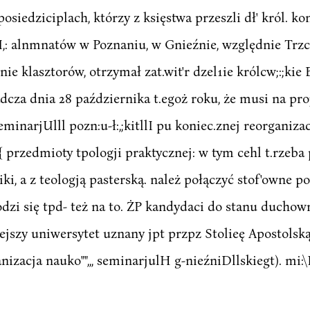
 posiedziciplach, którzy z księstwa przeszli dł' król. k
I,: alnmnatów w Poznaniu, w Gnieźnie, względnie Trz
e klasztorów, otrzymał zat.wit'r dzel1ie królcw;:;kie Bl
cza dnia 28 października t.egoż roku, że musi na proje
eminarjUlll pozn:u-ł:,;kitllI pu koniec.znej reorganiza
{ przedmioty tpologji praktycznej: w tym cehl t.rzeb
giki, a z teologją pasterską. należ połączyć stof'owne p
Hodzi się tpd- też na to. ŻP kandydaci do stanu duchown
ejszy uniwersytet uznany jpt przpz Stolieę Apostolską.
anizacja nauko"",,, seminarjulH g-nieźniDllskiegt). mi