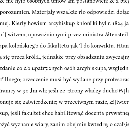
 że nie hyło osobnych umów ani postanowień; że z bi
h porozumien. Materjały wsza.kże rlo odpowiedzi dołą
j. Kierly howiem arcyhiskup knloń!'ki hył r. 1824 jak
rl{'witzem, upoważnionymi przez ministra AłtensteiI :
kupa kolońskieg'o do fakultetu jak 'l do konwiktu. Hta
 się przez król:L, jednakże przy obsadzaniu zwyczajn
zdanie co d'o upatr7.0nych osóh arcyhiskupa, względn
it'lllnego; orzeczenie musi być wydane przy profesorac
granicy w 90 ,lni:wh; jeśli ze ::;trony władzy ducho'WJ
nuje się zatwierdzenie; w przeciwnym razie, z:!Jtwier
up, jeśli fakultet ehce habilitowa,ć docenta prywatne
żyć wyznanie wiary, zanim obejmie kwtedrę; o czał\ie