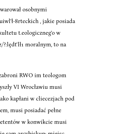
 obwarował osobnymi
wl'ł-8rteckich , jakie posiada
ultetu t.eologiczneg'o w
?:lędt'lł1 moralnym, to na
j zabroni RWO im teologom
zyszły VI Wrocławiu musi
 jako kapłani w cliecezjach pod
tem, musi posiadać pełne
epetentów w konwikcie musi
ie sam arcybiskup; miejsc