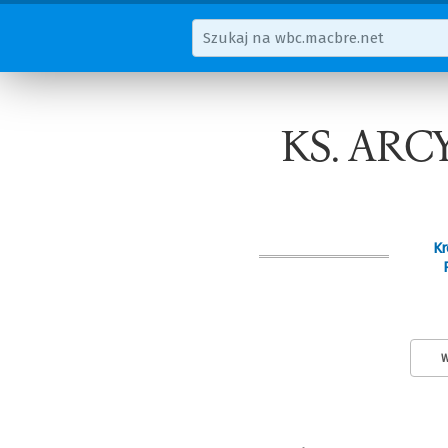
KS. AR
Kr
W