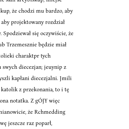
iskup, że chodzi mu bardzo, aby
 aby projektowany rozdział
. Spodziewał się oczywiście, że
lub Trzemesznie będzie miał
olieki charaktpr tych
 u swych diecezjan; jeuynip z
li kapłani diecezjalni. Jmili
katolik z przekonania, to i tę
ona notatka. Z gÓJY więc
 mianowicie, że Rchmedding
wę jeszcze raz poparł,