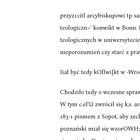
przyz11itl arcybiskupowi tp s
teologiczn>' konwikt w Bonn.
teologicznych w uniwersytecie,
nieporozumień czy starć z pr
Iiał być tedy kOllwiJkt w -Wr
Chodziło tedy o wczesne sprawd
W tym c.el'U zwrócił się k,s. 
183-1 pismem z Sopot, aby zech
poznański miał się wzorOWH; 