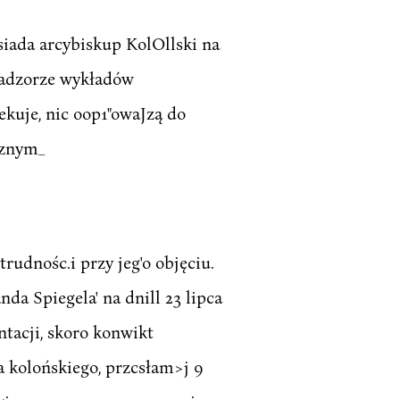
siada arcybiskup KolOllski na
nadzorze wykładów
ekuje, nic oop1"owaJzą do
cznym_
rudnośc.i przy jeg'o objęciu.
da Spiegela' na dnill 23 lipca
ntacji, skoro konwikt
 kolońskiego, przcsłam>j 9