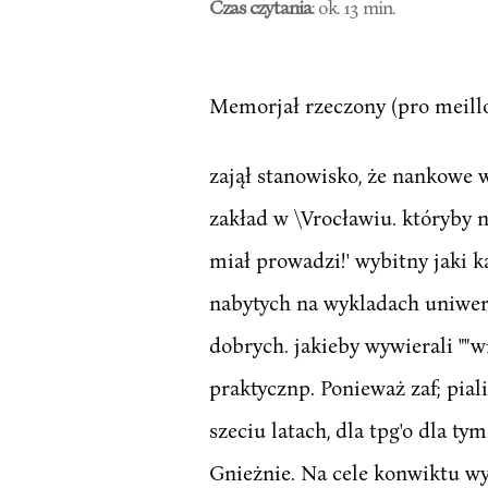
Czas czytania
: ok. 13 min.
Memorjał rzeczony (pro meillo
zajął stanowisko, że nankowe w
zakład w \Vrocławiu. któryby 
miał prowadzi!' wybitny jaki k
nabytych na wykladach uniwer
dobrych. jakieby wywierali ""
praktycznp. Ponieważ zaf; pial
szeciu latach, dla tpg'o dla t
Gnieżnie. Na cele konwiktu wyz