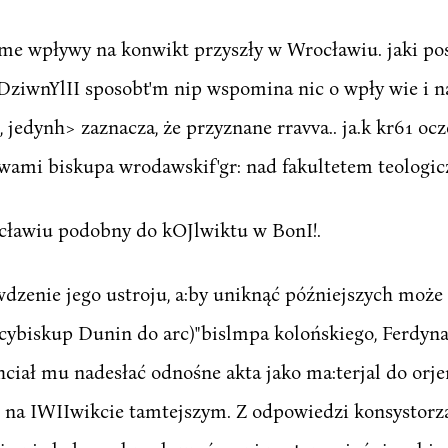
ame wpływy na konwikt przyszły w Wrocławiu. jaki po
 DziwnYlII sposobt'm nip wspomina nic o wpły wie i 
 jedynh> zaznacza, że przyznane rravva.. ja.k kr61 ocz
awami biskupa wrodawskif'gr: nad fakultetem teologi
ocławiu podobny do kOJlwiktu w BonI!.
zenie jego ustroju, a:by uniknąć późniejszych może t
arcybiskup Dunin do arc)"bislmpa kolońskiego, Ferdynan
ciał mu nadesłać odnośne akta jako ma:terjal do orje
na IWIIwikcie tamtejszym. Z odpowiedzi konsystorza