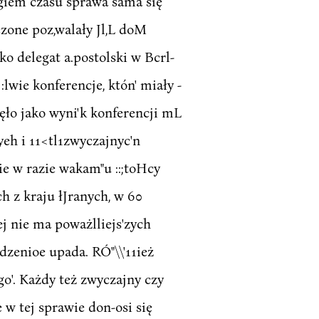
egiem czasu sprawa sama się
czone poz,walały Jl,L doM
o delegat a.postolski w Bcrl-
lwie konferencje, któn' miały -
nęło jako wyni'k konferencji mL
yeh i 11<tl1zwyczajnyc'n
ie w razie wakam"u ::;toHcy
h z kraju łJranych, w 60
lej nie ma poważlliejs'zych
dzenioe upada. RÓ"\\'11ież
go'. Każdy też zwyczajny czy
 w tej sprawie don-osi się