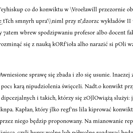
;. al'eyhiskup co do konwiktu w \Vroeławill przezornie
tTch smnyrh upra'\\niml przy n",dzorzc wykładów II ui
yby 7atem wbrew spodzipwaniu profesor albo docent fak
zminąć się z nauką kORf'ioła alho narazić si pOli wz/
iesione sprawę się zbada i zło się usunie. Inaeze
 poc1 karą nipudziolenia święceIi. Nadt.o konwikt pr
 dipcezjalnych i takich, którzy się zO}lOwiążą slużyi:
a. Kapłan, który jlko regf'ns lila kiprować konwik
eż przez niego będzip proponowany. Na mianowanie r
iejsca, czyli bursy wolne lub półwolne rozdawać będz