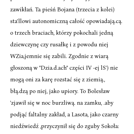
zawikłań. Ta pieśń Bojana (trzecia z kolei)
sta'llowi autonomiczną całość opowiadają.cą.
o trzech braciach, którzy pokochali jedną
dziewczynę czy rusałkę i z powodu niej
WZia,jemnie się zabili. Zgodnie z wiarą
głoszoną w "Dzia.d.ach" części IV -ej lS') nie
mogą oni za karę rozstać się z ziemią.,
błą.dzą po niej, jako upiory. To Bolesław
'zjawił się w noc burzliwą. na zamku, .aby
podjąć faltalny zakład, a Lasota, jako czarny
niedźwiedź ,przyczynił się do zguby Sokoła: