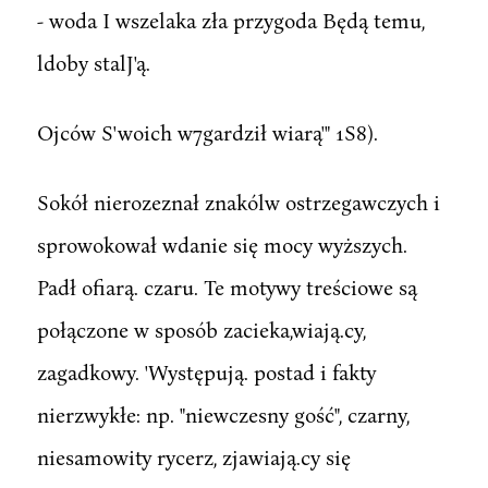
- woda I wszelaka zła przygoda Będą temu,
ldoby stalJ'ą.
Ojców S'woich w7gardził wiarą'" 1S8).
Sokół nierozeznał znakólw ostrzegawczych i
sprowokował wdanie się mocy wyższych.
Padł ofiarą. czaru. Te motywy treściowe są
połączone w sposób zacieka,wiają.cy,
zagadkowy. 'Występują. postad i fakty
nierzwykłe: np. "niewczesny gość", czarny,
niesamowity rycerz, zjawiają.cy się