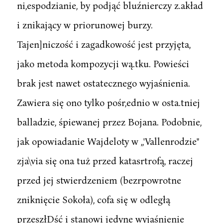
ni,espodzianie, by podjąć bluźnierczy z.akład
i znikający w priorunowej burzy.
Tajen]niczość i zagadkowość jest przyjęta,
jako metoda kompozycji wą.tku. Powieści
brak jest nawet ostatecznego wyjaśnienia.
Zawiera się ono tylko pośr,ednio w osta.tniej
balladzie, śpiewanej przez Bojana. Podobnie,
jak opowiadanie Wajdeloty w ,,'Vallenrodzie"
zja\via się ona tuż przed katasrtrofą, raczej
przed jej stwierdzeniem (bezrpowrotne
zniknięcie Sokoła), cofa się w odległą
przeszłDść i stanowi jedyne wyjaśnienie