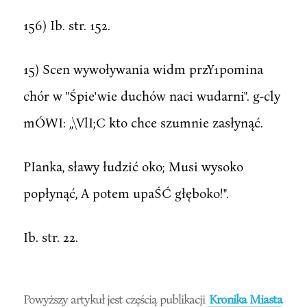
156) Ib. str. 152.
15) Scen wywoływania widm przY1pomina
chór w "Śpie'wie duchów naci wudarni". g-cly
mÓWI: ,,\VlI;C kto chce szumnie zasłynąć.
PIanka, sławy łudzić oko; Musi wysoko
popłynąć, A potem upaŚĆ głęboko!".
Ib. str. 22.
Powyższy artykuł jest częścią publikacji
Kronika Miasta