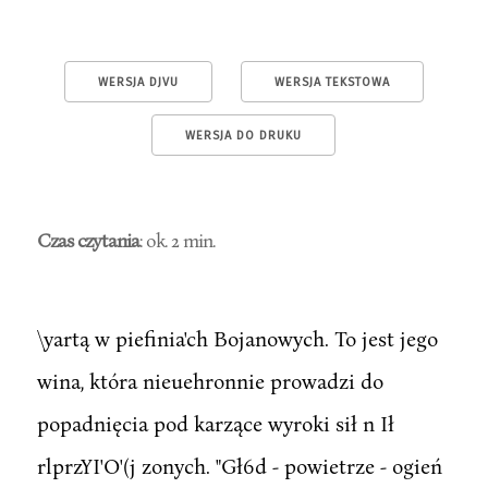
WERSJA DJVU
WERSJA TEKSTOWA
WERSJA DO DRUKU
Czas czytania
: ok. 2 min.
\yartą w piefinia'ch Bojanowych. To jest jego
wina, która nieuehronnie prowadzi do
popadnięcia pod karzące wyroki sił n Ił
rlprzYI'O'(j zonych. "Gł6d - powietrze - ogień