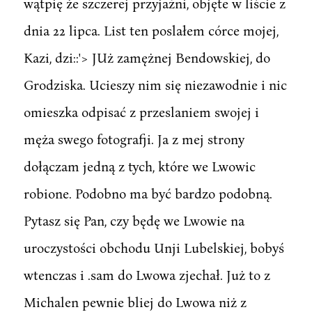
wątpię że szczerej przyjaźni, objęte w liście z
dnia 22 lipca. List ten poslałem córce mojej,
Kazi, dzi::'> JUż zamężnej Bendowskiej, do
Grodziska. Ucieszy nim się niezawodnie i nic
omieszka odpisać z przeslaniem swojej i
męża swego fotografji. Ja z mej strony
dołączam jedną z tych, które we Lwowic
robione. Podobno ma być bardzo podobną.
Pytasz się Pan, czy będę we Lwowie na
uroczystości obchodu Unji Lubelskiej, bobyś
wtenczas i .sam do Lwowa zjechał. Już to z
Michalen pewnie bliej do Lwowa niż z