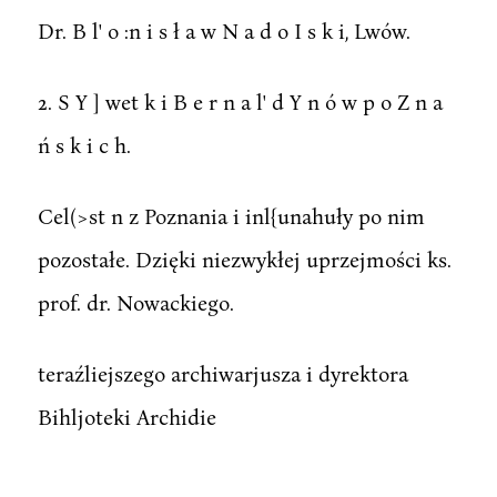
Dr. B l' o :n i s ł a w N a d o I s k i, Lwów.
2. S Y ] wet k i B e r n a l' d Y n ó w p o Z n a
ń s k i c h.
Cel(>st n z Poznania i inl{unahuły po nim
pozostałe. Dzięki niezwykłej uprzejmości ks.
prof. dr. Nowackiego.
teraźliejszego archiwarjusza i dyrektora
Bihljoteki Archidie