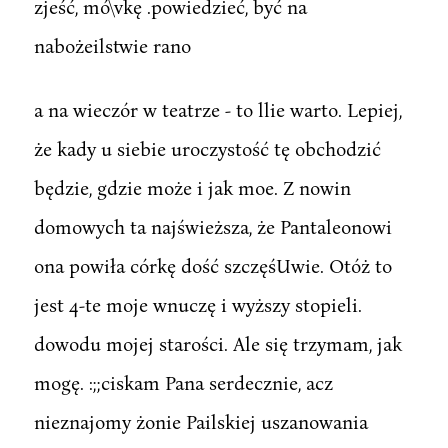
zjeść, mó\vkę .powiedzieć, być na
nabożeilstwie rano
a na wieczór w teatrze - to llie warto. Lepiej,
że kady u siebie uroczystość tę obchodzić
będzie, gdzie może i jak moe. Z nowin
domowych ta najświeższa, że Pantaleonowi
ona powiła córkę dość szczęśUwie. Otóż to
jest 4-te moje wnuczę i wyższy stopieli.
dowodu mojej starości. Ale się trzymam, jak
mogę. :;;ciskam Pana serdecznie, acz
nieznajomy żonie Pailskiej uszanowania