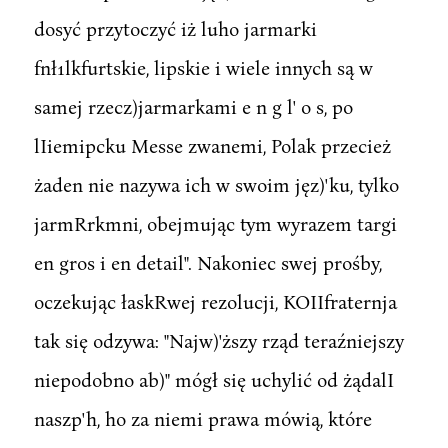
dosyć przytoczyć iż luho jarmarki
fnł1lkfurtskie, lipskie i wiele innych są w
samej rzecz)jarmarkami e n g l' o s, po
lIiemipcku Messe zwanemi, Polak przecież
żaden nie nazywa ich w swoim jęz)'ku, tylko
jarmRrkmni, obejmując tym wyrazem targi
en gros i en detail". Nakoniec swej prośby,
oczekując łaskRwej rezolucji, KOIIfraternja
tak się odzywa: "Najw)'ższy rząd teraźniejszy
niepodobno ab)" mógł się uchylić od żądalI
naszp'h, ho za niemi prawa mówią, które