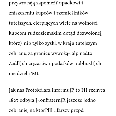
przywracają zapohież)' upadkowi i
zniszczeniu kupców i rzemieślników
tutejszych, cierpiących wiele na wolności
kupcom rudzoziemskim dotąd dozwolonej,
którz)' nip t,ylko zyski, w kraju tutejszym
zehrane, za granicę wywożą-, alp nadto
Żadll)'ch ciężarów i podatków publiczlI)'ch
nie dzielą 'M).
Jak nas Protokólarz informujP, to HI rzenvea
1807 odbyła J<onfraternjR jeszcze jedno
zebranie, na którPlll ,.;farszy przpd