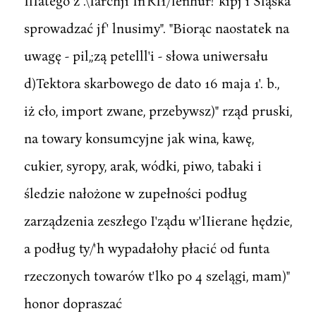
IlIatego z .\Iarchji In'RI1/lenhur!"kipj i Śląska
sprowadzać jf' lnusimy". "Biorąc naostatek na
uwagę - pil,;zą petelll'i - słowa uniwersału
d)Tektora skarbowego de dato 16 maja 1'. b.,
iż cło, import zwane, przebywsz)" rząd pruski,
na towary konsumcyjne jak wina, kawę,
cukier, syropy, arak, wódki, piwo, tabaki i
śledzie nałożone w zupełności podług
zarządzenia zeszłego I'ządu w'lIierane hędzie,
a podług ty/'h wypadałohy płacić od funta
rzeczonych towarów t'lko po 4 szelągi, mam)"
honor dopraszać