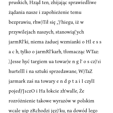
pruskich, Hząd ten, zhijając sprawiedliwe
żądania nasze i zapohieżenie temu
bezprawiu, rhw)Tił się ,,')'hiegu, iż w
przywilejach naszych, stanowią('ych
jarmRl'ki, niema żaduej wzmianki o Hl e s s
a c h, tylko o jarmRl'karh, tłomacząc WTaz:
,\Jesse hyć targiem ua towar)e n g l' o s cz)'1i
hurtelll i na sztuki sprzedawane, W)TaZ
jarmark zaś na towary e n d p t a i I czylI
pojed)'J1czO i Ha łokcie zh'walle, Że
rozróżnienie takowe wyrazów w polskim
wcale uip zRchodzi jęz)'ku, na dowód lego