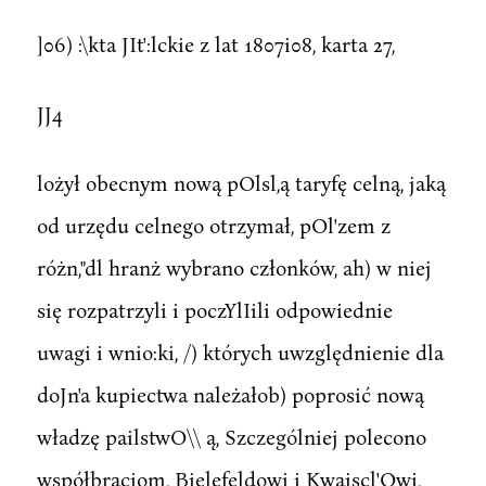
]06) :\kta JIt':lckie z lat 1807i08, karta 27,
JJ4
lożył obecnym nową pOlsl,ą taryfę celną, jaką
od urzędu celnego otrzymał, pOl'zem z
różn,"dl hranż wybrano członków, ah) w niej
się rozpatrzyli i poczYlIili odpowiednie
uwagi i wnio:ki, /) których uwzględnienie dla
doJn'a kupiectwa należałob) poprosić nową
władzę pailstwO\\ ą, Szczególniej polecono
współbraciom, Bielefeldowi i Kwajscl'Owi,