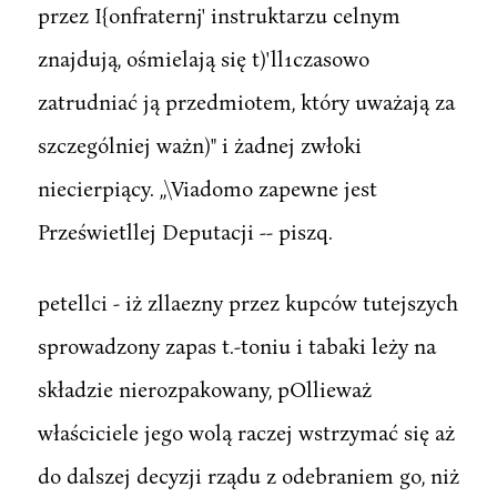
przez I{onfraternj' instruktarzu celnym
znajdują, ośmielają się t)'ll1czasowo
zatrudniać ją przedmiotem, który uważają za
szczególniej ważn)" i żadnej zwłoki
niecierpiący. ,,\Viadomo zapewne jest
Prześwietllej Deputacji -- piszq.
petellci - iż zllaezny przez kupców tutejszych
sprowadzony zapas t.-toniu i tabaki leży na
składzie nierozpakowany, pOllieważ
właściciele jego wolą raczej wstrzymać się aż
do dalszej decyzji rządu z odebraniem go, niż