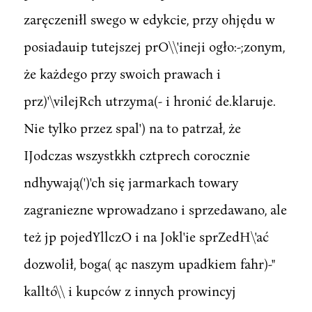
zaręczeniłl swego w edykcie, przy ohjędu w
posiadauip tutejszej prO\\'ineji ogło:-;zonym,
że każdego przy swoich prawach i
prz)'\vilejRch utrzyma(- i hronić de.klaruje.
Nie tylko przez spal') na to patrzał, że
IJodczas wszystkkh cztprech corocznie
ndhywają(')'ch się jarmarkach towary
zagraniezne wprowadzano i sprzedawano, ale
też jp pojedYllczO i na Jokl'ie sprZedH\'ać
dozwolił, boga( ąc naszym upadkiem fahr)-"
kalltó\\ i kupców z innych prowincyj