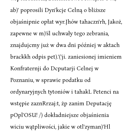
ab)' poprosili Dyn'kcje Celną o bliższe
objaśnipnie opłat wyr.Jhów tahaczn'rh, Jakoż,
zapewne w m)'śl uchwały tego zebrania,
znajdujcmy już w dwa dni później w aktach
brackkh odpis pet).'('ji. zaniesionej imieniem
Konfraternji do Dcputarji Celnej w
Poznaniu, w sprawie podatku od
ordynaryjnych tytoniów i tahakL Petenci na
wstępie zaznRrzaj:t, żp zanim Deputację
pOpl'OSU! /) dokładniejsze objaśnienia
wiciu wątpliwości, jakie w otl'zyman)'Hl