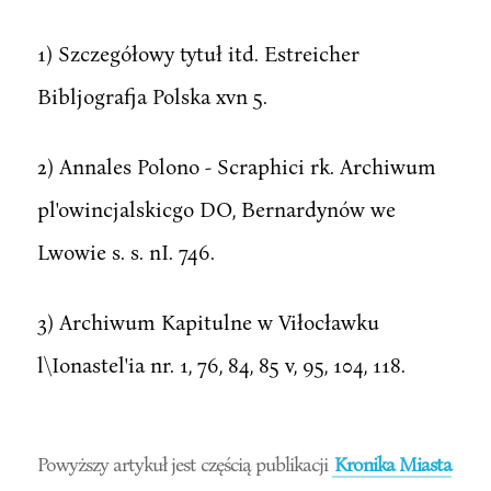
1) Szczegółowy tytuł itd. Estreicher
Bibljografja Polska xvn 5.
2) Annales Polono - Scraphici rk. Archiwum
pl'owincjalskicgo DO, Bernardynów we
Lwowie s. s. nI. 746.
3) Archiwum Kapitulne w Viłocławku
l\Ionastel'ia nr. 1, 76, 84, 85 v, 95, 104, 118.
Powyższy artykuł jest częścią publikacji
Kronika Miasta