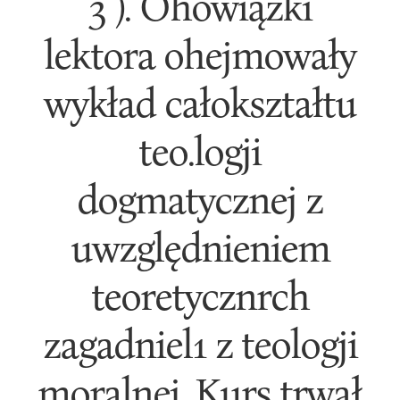
3 ). Ohowiązki
lektora ohejmowały
wykład całokształtu
teo.logji
dogmatycznej z
uwzględnieniem
teoretycznrch
zagadniel1 z teologji
moralnej. Kurs trwał