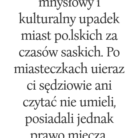
mnysłowy i
kulturalny upadek
miast po.lskich za
czasów saskich. Po
miasteczkach uieraz
ci sędziowie ani
czytać nie umieli,
posiadali jednak
prawo miecza.