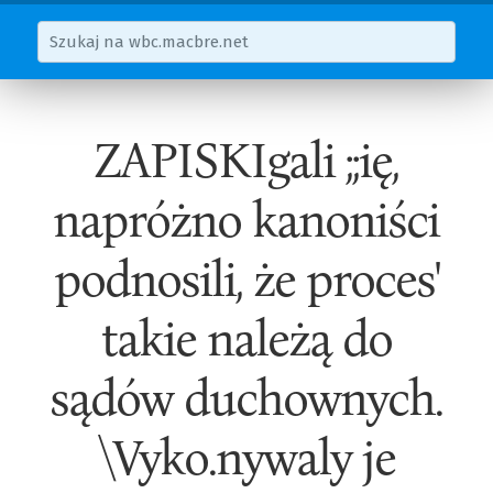
ZAPISKIgali ;;ię,
napróżno kanoniści
podnosili, że proces'
takie należą do
sądów duchownych.
\Vyko.nywaly je