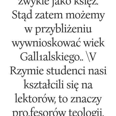
zwykle jako księż'.
Stąd zatem możemy
w przybliżeniu
wywnioskować wiek
Gall1alskiego.. \V
Rzymie studenci nasi
kształcili się na
lektorów, to znaczy
pro.fesorów teologji.