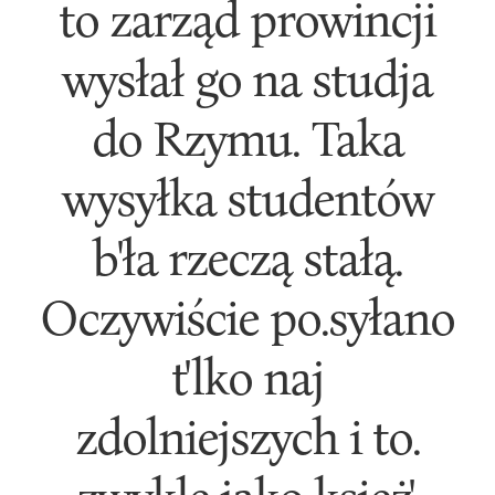
to zarząd prowincji
wysłał go na studja
do Rzymu. Taka
wysyłka studentów
b'ła rzeczą stałą.
Oczywiście po.syłano
t'lko naj
zdolniejszych i to.