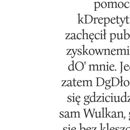
pomocą 
kDrepetyt
zachęcił pu
zyskownemi n
dO' mnie. Je
zatem DgDłoc
się gdziciud
sam Wulkan, 
się bez klesz