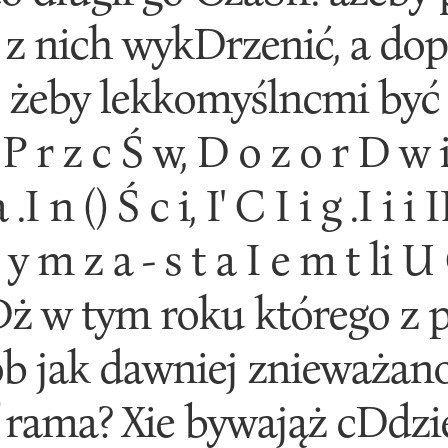
 nich wykDrzenić, a dopie
 żeby lekkomyślncmi być pr
 t P r z c Ś w, D o z o r D w i
.I n () Ś c i, I' C I i g .I i i
I y m z a - s t a I e m t li U 
 w tym roku którego z p
ób jak dawniej znieważan
lf rama? Xie bywająż cDdzie