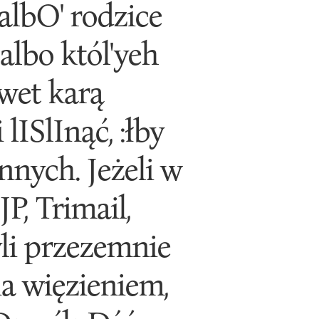
 albO' rodzice
 albo któl'yeh
wet karą
lISlInąć, :łby
nnych. Jeżeli w
P, Trimail,
yli przezemnie
ia więzieniem,