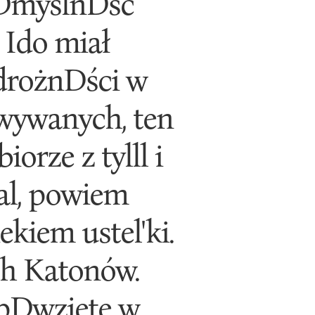
kkDmyślnDść
 Ido miał
drożnDści w
Dwywanych, ten
iorze z tylll i
al, powiem
ekiem ustel'ki.
ch Katonów.
y pDwzięte w