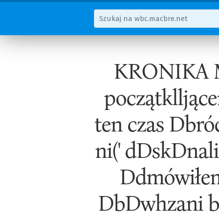
KRONIKA M
początklljące
ten czas Dbróc
ni(' dDskDnalić
Ddmówiłem,
DbDwhzani byl