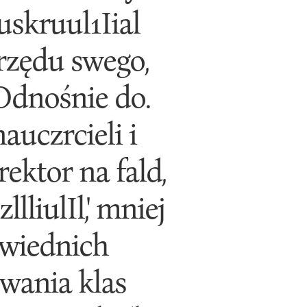
uskruul1Iial
rzędu swego,
Odnośnie do.
auczrcieli i
rektor na fald,
llliulIl,' mniej
owiednich
owania klas