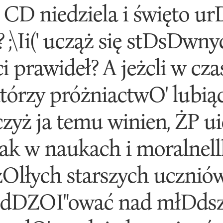
 CD niedziela i święto ur
j? ;\Ii(' ucząż się stDsDw
 prawideł? A jeżcli w czas
órzy próżniactwO' lubiący
czyż ja temu winien, ŻP ui
ak w naukach i moralnell
zOlłych starszych ucznió
 dDZOI"ować nad młDdsz