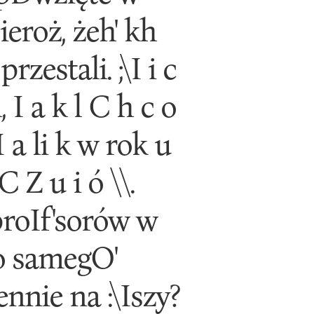
roż, żeh' kh
zestali. ;\I i c
, I a k l C h c o
 II a li k w rok u
C Z u i ó \\.
roIf'sorów w
o samegO'
nnie na :\Iszy?