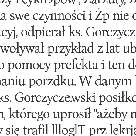
ia swe czynności i Żp nie
cyj, odpierał ks. Gorczyc
woływał przykład z lat ub
'do pomocy prefekta i ten
maniu porzdku. W danym
. Gorczycze.wski posiłko
 którego uprosił "ażeby ni
y się trafil llloglT prz lek