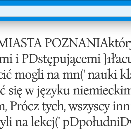
IASTA POZNANIAktóry n
mi i PDstępującemi }1ł'acu
ić mogli na mn(' nauki kl
 się w języku niemieckim, 
 Prócz tych, wszyscy inn
i na lekcj(' pDpołudniDw