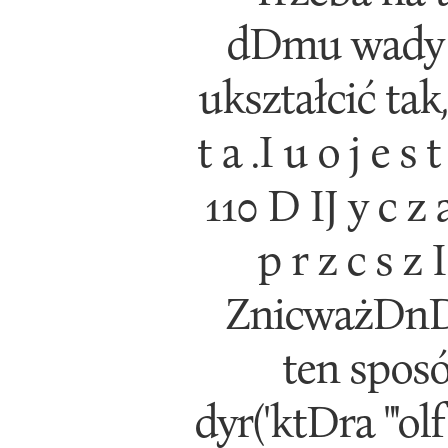
dDmu wady z
ukształcić tak,
t a .I u o j e s
110 D IJ y c z a 
p r z c s z 
ZnicważDnDż
ten spos
dyr('ktDra "'o