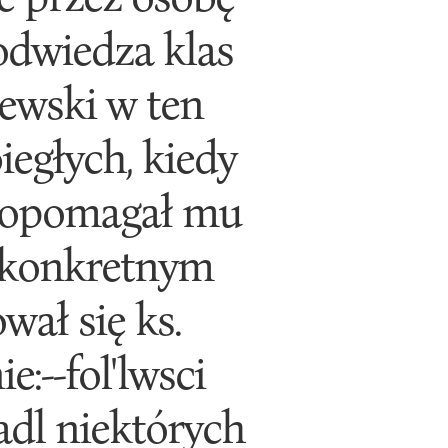
 odwiedza klas
zewski w ten
iegłych, kiedy
 dopomagał mu
 konkretnym
wał się ks.
e:--fol'lwsci
rjadl niektórych