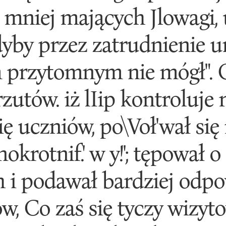
, mniej mających Jlowagi, 
dyby przez zatrudnienie u
 przytomnym nie mógł". 
zutów. iż lIip kontroluje n
 uczniów, po\Voł'wał się 
okrotnif.' w y!'; tępował o z
h i podawał bardziej odp
, Co zaś się tyczy wizyt