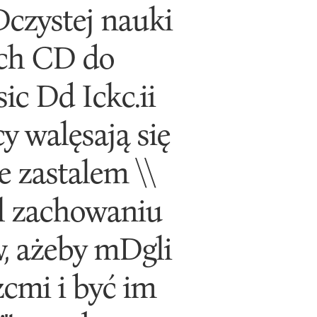
Dczystej nauki
nych CD do
ic Dd Ickc.ii
 walęsają się
e zastalem \\
l zachowaniu
w, ażeby mDgli
cmi i być im