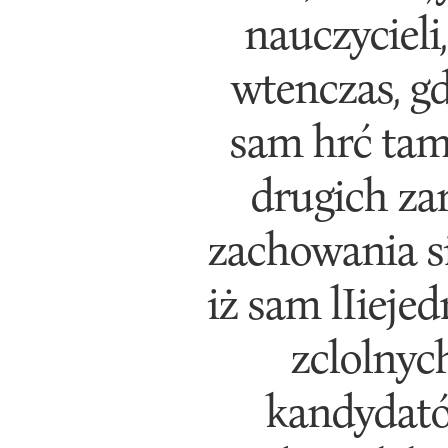
nauczycieli
wtenczas, g
sam hrć tam
drugich zar
zachowania się
iż sam lIiejedn
zclolnyc
kandydatów