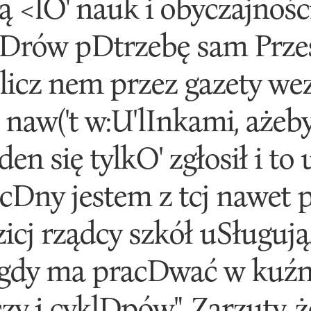
<lO' nauk i obyczajności
Drów pDtrzebę sam Prze
blicz nem przez gazety w
aw('t w:U'lInkami, ażeby 
den się tylkO' zgłosił i to 
Dny jestem z tcj nawet 
zicj rządcy szkół uSługują.
gdy ma pracDwać w kuźni
czy i cyklDpów", Zarzuty, 