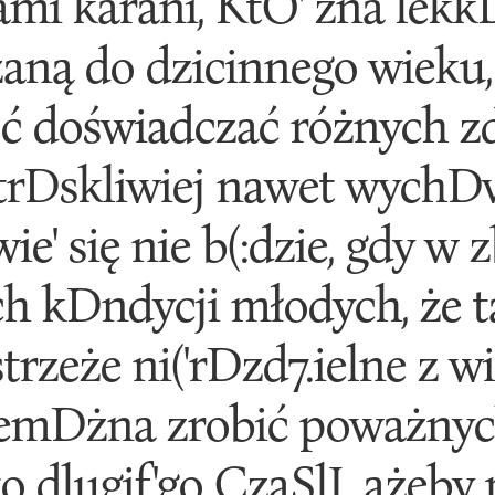
ami karani, KtO' zna le
aną do dzicinnego wieku,
 doświadczać różnych z
jtrDskliwiej nawet wych
' się nie b(:dzie, gdy w zb
ch kDndycji młodych, że t
rzeże ni('rDzd7.ielne z wi
niemDżna zrobić poważny
o dlugif'go CzaSlI. ażeb