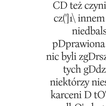
CD też czynil
cz(']1\ innem
niedbal
pDprawiona l(
nic byli zgDrs
tych gDdzi
niektórzy nie
karceni D tO'