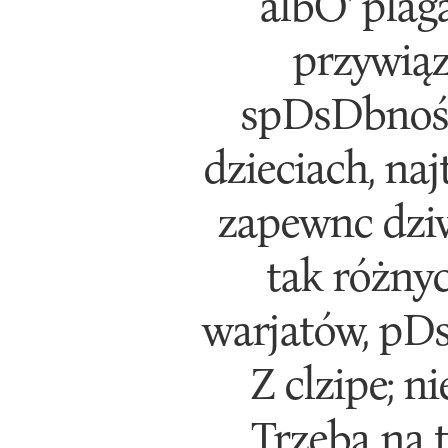
albO' plag
przywiąz
spDsDbność
dzieciach, na
zapewnc dziwie
tak różny
warjatów, pDst
Z clzipe; 
Trzeba na t