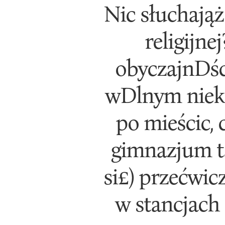
Nic słuchająż
religijne
obyczajnDści
wDlnym niekt
po mieścic, 
gimnazjum t
si£) przećwic
w stancjach