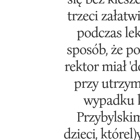
trzeci załatw
podczas lek
sposób, że po
rektor miał 
przy utrzy
wypadku ks
Przybylskim,
dzieci, którel)