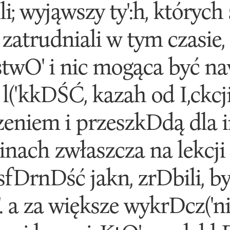
i; wyjąwszy ty':h, których
 zatrudniali w tym czasie,
stwO' i nic mogąca być na
'kkDŚĆ, kazah od I,ckcji 
zeniem i przeszkDdą dla i
nach zwłaszcza na lekcji J
sfDrnDść jakn, zrDbili, b
. a za większe wykrDcz('n