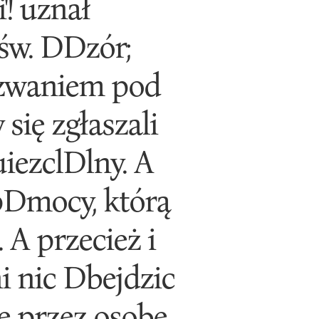
'! uznał
św. DDzór;
ezwaniem pod
się zgłaszali
uiezclDlny. A
pDmocy, którą
 A przecież i
 nic Dbejdzic
że przez osobę