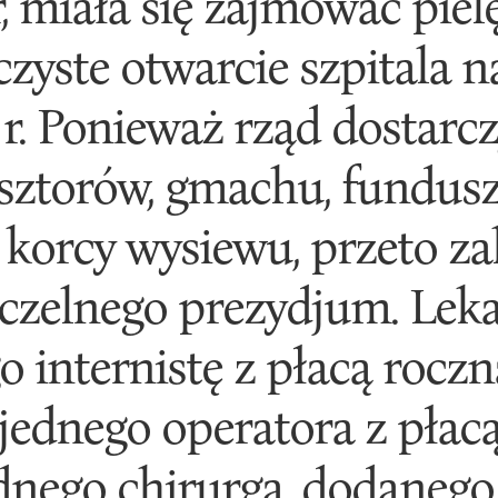
str, miała się zajmować p
zyste otwarcie szpitala na
 r. Ponieważ rząd dostarcz
asztorów, gmachu, fundusz
 korcy wysiewu, przeto za
czelnego prezydjum. Lek
go internistę z płacą rocz
 jednego operatora z płacą
ednego chirurga, dodaneg