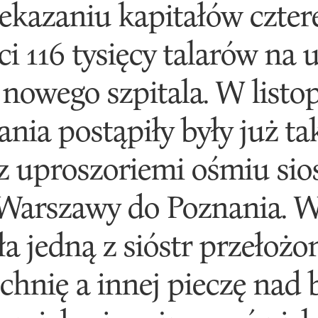
zekazaniu kapitałów czter
i 116 tysięcy talarów na u
nowego szpitala. W listopa
nia postąpiły były już tak
z uproszoriemi ośmiu si
 Warszawy do Poznania. W
 jedną z sióstr przełożon
hnię a innej pieczę nad bi