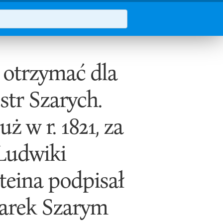
 otrzymać dla
str Szarych.
 w r. 1821, za
Ludwiki
teina podpisał
larek Szarym