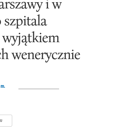
arszawy i w
szpitala
 wyjątkiem
ych wenerycznie
 m.
KU