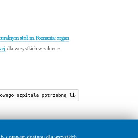
ralnym stoł. m. Poznania: organ
wej
dla wszystkich w zakresie
ały z prawem dostępu dla wszystkich