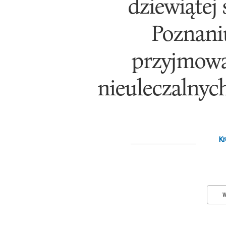
dziewiątej
Poznani
przyjmowa
nieuleczalnych
Kr
W