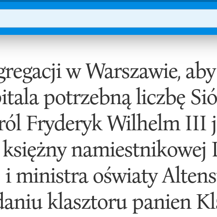
egacji w Warszawie, aby
tala potrzebną liczbę Sió
l Fryderyk Wilhelm III już
 księżny namiestnikowej 
 i ministra oświaty Altens
daniu klasztoru panien K