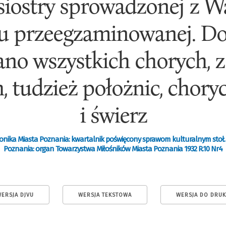
 siostry sprowadzonej z W
u przeegzaminowanej. Do 
no wszystkich chorych, z
, tudzież położnic, chor
i świerz
onika Miasta Poznania: kwartalnik poświęcony sprawom kulturalnym stoł.
Poznania: organ Towarzystwa Miłośników Miasta Poznania 1932 R.10 Nr4
ERSJA DJVU
WERSJA TEKSTOWA
WERSJA DO DRU