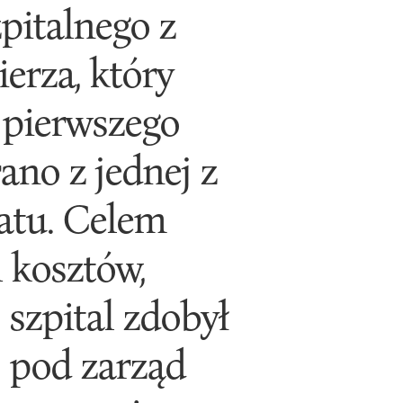
pitalnego z
erza, który
u pierwszego
ano z jednej z
atu. Celem
 kosztów,
 szpital zdobył
o pod zarząd