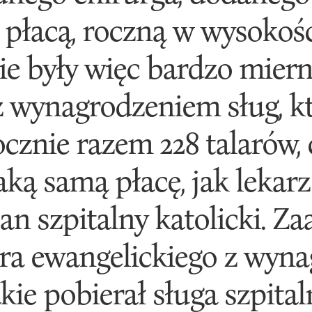
 płacą, roczną w wysokośc
ie były więc bardzo mier
 wynagrodzeniem sług, któ
rocznie razem 228 talarów, 
aką samą płacę, jak lekarz
lan szpitalny katolicki. 
ora ewangelickiego z wyn
akie pobierał sługa szpital