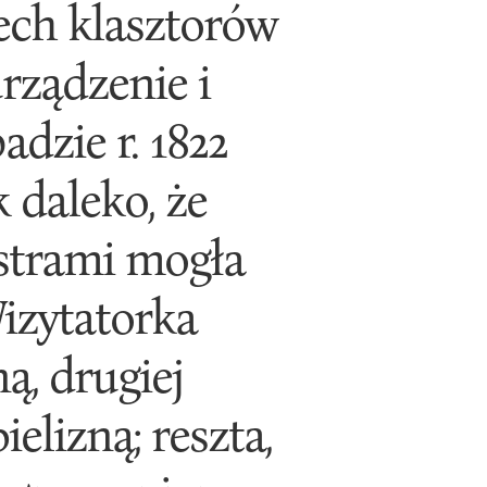
ech klasztorów
rządzenie i
dzie r. 1822
 daleko, że
ostrami mogła
izytatorka
ą, drugiej
elizną; reszta,