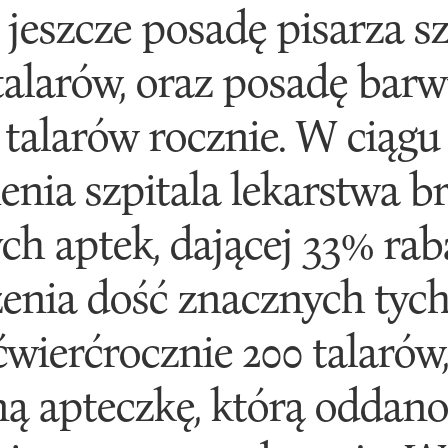
jeszcze posadę pisarza sz
talarów, oraz posadę barwi
 talarów rocznie. W ciąg
ienia szpitala lekarstwa br
ch aptek, dającej 33% rab
enia dość znacznych tych
ierćrocznie 200 talarów,
ną apteczkę, którą oddan