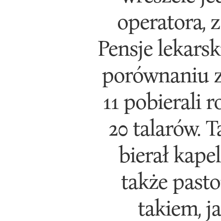
operatora, z
Pensje lekarsk
porównaniu z
11 pobierali 
20 talarów. T
bierał kape
także past
takiem, j