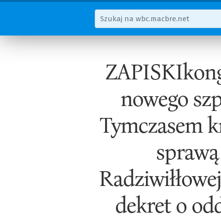
ZAPISKIkongr
nowego szpi
Tymczasem kró
sprawą
Radziwiłłowej
dekret o od