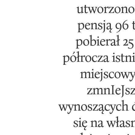
utworzono 
pensją 96 
pobierał 25
półrocza istn
miejscowy
zmnIeJsz
wynoszących ćw
się na włas