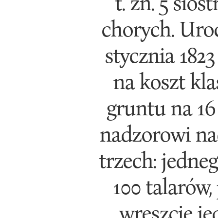
t. zn. 5 sió
chorych. Uroc
stycznia 1823
na koszt kl
gruntu na 16
nadzorowi na
trzech: jedne
100 talarów,
wreszcie j