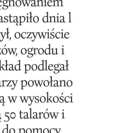
ielęgnowaniem
stąpiło dnia l
ył, oczywiście
ów, ogrodu i
kład podlegał
arzy powołano
ną w wysokości
 50 talarów i
o do pomocy