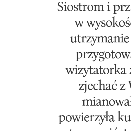
Siostrom i pr
w wysokośc
utrzymanie 
przygotowa
wizytatorka 
zjechać z
mianowała
powierzyła kuc