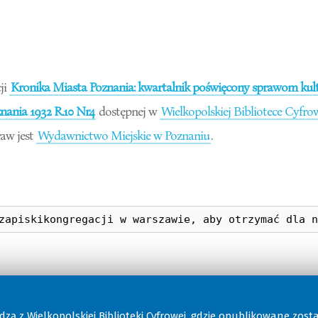
ji
Kronika Miasta Poznania: kwartalnik poświęcony sprawom kultu
ania 1932 R.10 Nr4
dostępnej w
Wielkopolskiej Bibliotece Cyfro
aw jest
Wydawnictwo Miejskie w Poznaniu
.
odzą z
Wielkopolskiej Biblioteki Cyfrowej
, gdzie opublikowane zost