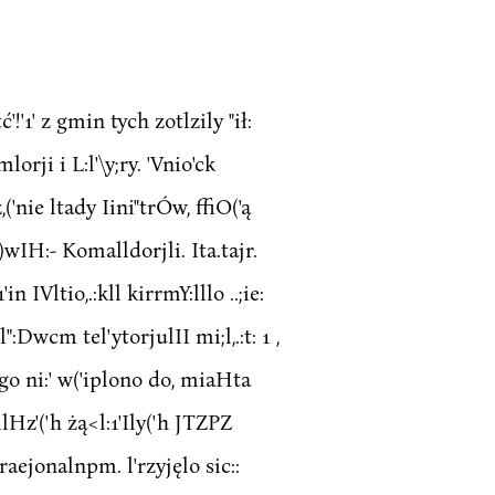
ć'!'1' z gmin tych zotlzily "ił:
lorji i L:l'\y;ry. 'Vnio'ck
'nie ltady Iini"trÓw, ffiO('ą
)wIH:- Komalldorjli. Ita.tajr.
'in IVltio,.:kll kirrmY:lllo ..;ie:
z:l":Dwcm tel'ytorjulII mi;l,.:t: 1 ,
;zr'go ni:' w('iplono do, miaHta
llHz'('h żą<l:1'Ily('h JTZPZ
eraejonalnpm. l'rzyjęlo sic::