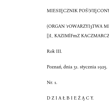
MIESIĘCZNIK POŚ\VIĘCONY
(ORGAN 'rOWARZYI3TWA MIŁO
[)I_ KAZIMlFmZ KACZMARC
Rok III.
Poznań, dnia 31. stycznia 1925.
Nr. 1.
D Z I A Ł B I E Ż Ą C Y.