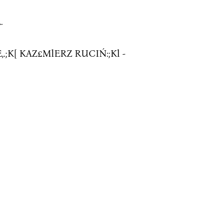
.
;K[ KAZ£MlERZ RUCIŃ:;Kl -