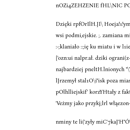
nOZi4ZEHZENIE fHL\NIC POZNAN
Dzięki rpfOrIlH.JI\ Hoeja!1!ym pi
wsi podmi,ejskie. ;. zamiana mia
:-;klaniało ::;ię ku miatu i w l
['ozn:ui nalpr.ał. dziki ograni(
najbardziej pneltH.lnionych "\V
lJrzemył stal1O\i"isk poza mias
pOlhlliejskif' korzYHtały z fak
'Veżmy jako przykj;lrl włąezon-o 
nminy te li('zyły miC'7kaJ'H"Ó'