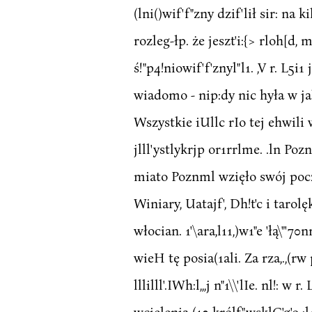
(lni()wif'f"zny dzif'lił sir: na
rozleg-łp. że jeszt'i:{> rloh[d, 
ś!"p4!niowif'f'znyl"l1. ,V r. L5i1 
wiadomo - nip:dy nic hyła w jakif'
Wszystkie iUllc rIo tej ehwili w
jlll'ystlykrjp or1rrlme. .ln Pozna
miato Poznml wzięło swój począte
Winiary, Uatajf', Dh!t'c i taro
włocian. 1'\ara,l11,)w1"e 'łą\"'7
wieH tę posia(1ali. Za rza,.,(rw 
lllilll'.IWh:l,,,j n"1\\'lIe. nl!:
wcielenia (10 królf"wsklC'g'o :l