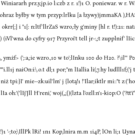
 Winiararh prz.y,jp.io l:czb z r. 1!)1 O. poniewar. w r. W
u ohraz byłby w tym przyp:lrlku [a łzywy)jmmaKA ),H
okrr{;] i "1[: n:ltf'llrZaS wzro,:ły g'miny [hl r. t!):21: 
iVl'wna do cyfry 917 Przyroi't tell jr-:,;t zupplnif' lIicz
mżf> (';:a,;ie wzro.,10 w to';lInku 100 do H20. ?\il''' P07
l1j naiOn:i:\.o.t dl;1 por;"m lIallia li(,7.hy ludlll1f;('j ty('
Pj niż tpi:}I' mie--zk:uil'lm' j {lotą!1 !'Ilar;iktlr mi::"t z:
Ia oh:'('lIj'Jll H'reni,' woj(,,;{)(lzta l'ozll:n'1-ki0p:O ('?tt'
 !)1 '-;to;\IllPk lRi! 1n1 Kop,lnira m.m 1i4P, lOn li;1 Uyn