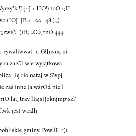
Wyrzy"k !Jij:-J 1 HO!) toO 1;Hi
 ("'OJ !JB:> 100 148 ).,,)
;zwi(':l ()H; :.O::\ tnO 444
em rywaliwwat- r. Gł{nvną ni
jedyna zalCllwie wyjątkowa
iża .;ię rio nataj w S'.vpj
kie zaś inne (a wśrÓd niell
O lat, trzy lIajsJJoknjnipjszl'
f',wk jest wcallj
pohliskie gminy. Pow:lI': r()