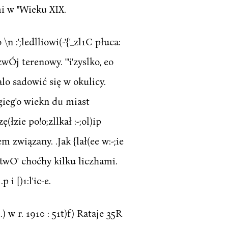
i w "Wieku XIX.
n :';ledlliowi(-'{'_zl1C płuca:
wÓj terenowy. "'i'zyslko, eo
Halo sadowić się w okulicy.
egieg'o wiekn du miast
łzie po!o;zllkał :-;ol)ip
 związany. .Jak {lał(ee w:-;ie
 btwO' choćhy kilku liczhami.
i [)1:l'ic-e.
 w r. 1910 : 51t)f) Rataje 35R