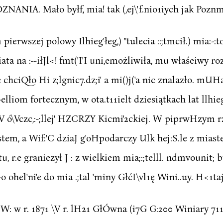
IA. Mało byłf, mia! tak (,ej\'f.nio1iych jak Poznm
erwszej polowy Ilhieg'łeg,) "tulecia ::;tmcił.) mia:-:to \
ta na :--iłJl<! fmt('I'I uni,emożliwiła, mu właśeiwy roz
1ie chciQło Hi z;lgnic7.dz;i' a mi()j('a nic znalazło. mU
z-elliom fortecznym, w ota.t11ielt dziesiątkach lat llhi
 ó\Vczc,:-;llej' HZCRZY Kicmi'2ckiej. W piprwHzym rzę(
tem, a Wif:'C dziaJ g'oHpodarczy Ulk hej:S.le z miastem
tu, r.e graniezył J : z wielkiem mia;:;telll. ndmvounit;
ohel'ni'e do mia .;tal 'miny GłćI\vl1ę Wini..uy. H<1taj.p 
W: w r. 1871 \V r. lH21 GłÓwna (i7G G:200 Winiary 711.)