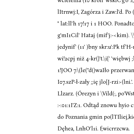
lItrnwj:I, Zagórza i Zaw:l'd. Po (
" lat:ll'h 17!17 i 1 HOO. Ponad
g'mI1Cil' Hataj (mif'j:-<kim). \\
jedynif' (11' )bny skr:u':Pk tf'
wi!2cpj niż 4-kr(}'t.\i{' 'więbwj 
1!JOO 7:\(le(''d()waIło przerwan
I07.szP-ł-zały ;;ię jlo[J-rzi>(ln
Llzarz. (Órezyn i \Vild(:, po'Wst
:-:01:1I'Z:1. Odtąd znowu hyio ci
do Poznania gmin po(lTIliej,kie
Dęhea, LnhO'l1i. f;wicrrzcwa.