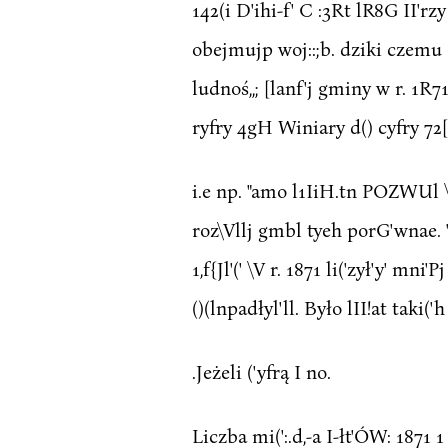
142(i D'ihi-f' C :3Rt lR8G II'rzy
obejmujp woj::;b. dziki czem
ludnoś,,; [lanf'j gminy w r. 1R71 
ryfry 4gH Winiary d() cyfry 72[) (
i.e np. "amo l1IiH.tn POZWUl \, y
roz\Vllj gmbl tyeh porG'wnae. ""'i.l
1,f{Jl'(' \V r. 1871 li('zył'y' mni'
()(lnpadłyl'll. Było lII!at taki('h l
.Jeżeli ('yfrą I no.
Liczba mi(':.d,-a I-łt'ÓW: 1871 1