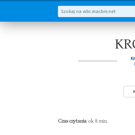
KR
Kr
W
Czas czytania
: ok. 8 min.