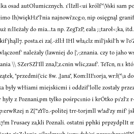
 kilka osad autOlumicznych. 1'lIzłl<ui królf''\Vski sam p
mimo Ih)więkHz"l'nia najnowi'zcg:o, nip osięgnąl granif' s
już n:lIeżały do mia...ta np. ZegTzP, eała ;:;taroł<;ka, itd.
jhąll7. posta.ei za{.-żll:ł IHl wła,clz mil'jskil'h w l'o'Za;
lączonf' należały (lawniej do [',-;znania. czy to jaho w
nia \\ SZerSZl'Ill zna,l',z.cnin wlic,zauf'. TeTcn, n:1 któ
k, "przedmi('cic 8w. ,Jana", Kom:lII!1orja, wr:ł("\a dop
lęka były wHiami miejskicmi i oddzif'lolle zostały prze
0nr hyły z Poznani,pm tylko pośrpc1nio i krÓtko p1'zl'z r-h
p:erwRzej n Z{"'zYl'0.-politej trr-torjmll w!ad'zy mif' js
 w r. L7!m l'rusaey za,kli Poznali. ostatni pphki prpzydplIt 
,iasta r'oZ1lania o(lręlmyeh jury;;dyk,'yj prawuhrzeżIlYl