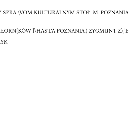
 SPRA \VOM KULTURALNYM STOŁ. M. POZNANIA
RN[KÓW l\HAS'L'A POZNANIA.) ZYGMUNT Z.\!.E,.
ZYK