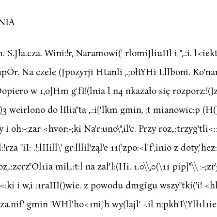
ANIA
m. S.Jła.cza. Wini:!r, Naramowi(' rlomiJliuIIl i ",.:i. l<iekt
ł' upÓr. Na czele (Jpozyrji Htanli ,.;ołtYHi Lllboni. Ko'nam
piero w 1,o]Hm g'fI!(lnia l n4 nkazało się rozporz:!(}z,(
)3 weirlono do lIlia"ta ,.:i{'lkm gmin, ;t mianowic:p (H(
y i oh:-;zar <hvor:-;ki Na'r:uno\",il'c. Przy roz,.:trzyg'tli<:1
rza "iI: .!;lIIill\' gr:lllil'ząl'e 11('zpo:<l'f',inio z doty,'he
z,.:zcrz"Ol1ia mil,.:t:l na zal'l:(Hi. 1.0\\,0(\11 pip]"\\ :-
l<:ki i w,i :1raIII()wie. z powodu dmgi'gu wszy"tki('i! <h
cza.nif' gmin 'WHl'ho<1ni,'h wy(lajl' -.il n:pkh'I\'Ylł1l1i