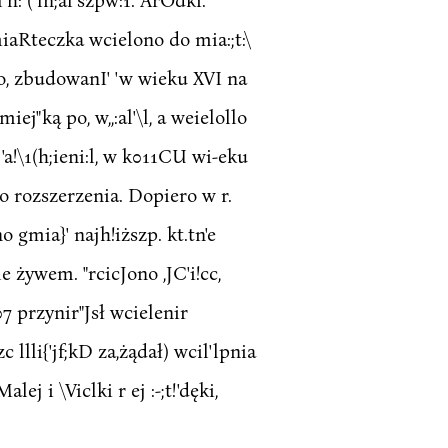
l. miaRteczka wcielono do mia:;t:\
zko, zbudowanI' 'w wieku XVI na
iej"ką po, w,,:al'\l, a weielollo
 'a!\1(h;ieni:l, w k011CU wi-eku
nało rozszerzenia. Dopiero w r.
o gmia}' najh!iższp. kt.tn'e
le żywem. "rcicJono ,JC'i!cc,
J07 przynir"Jsł wcielenir
c llli{'jf;kD za,żądał) wcil'lpnia
j i \Viclki r ej :-;t!'dęki,