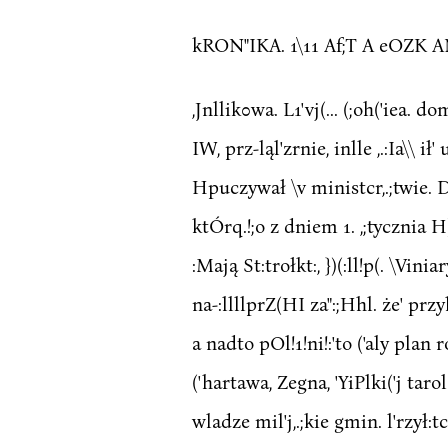
kRON"IKA. 1\11 Af;T A eOZK 
,Jnllik0wa. L1'vj(... (;oh('iea. do
IW, prz-ląl'zrnie, inlle ,.:Ia\\ i
Hpuczywał \v ministcr,.;twie. Do
ktÓrq.!;o z dniem 1. ,;tycznia H
:Mają St:trołkt:, })(:ll!p(. \Viniar
na-:llllprZ(HI za":;Hhl. że' przyl:!
a nadto pOl!1!ni!:'to ('aly plan ro
('hartawa, Zegna, 'YiPlki('j taro
wladze mil'j,.;kie gmin. l'rzył:t