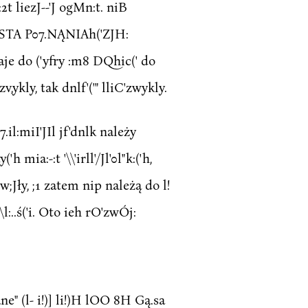
:2t liezJ--'J ogMn:t. niB
ASTA P07.NĄNIAh('ZJH:
nataje do ('yfry :m8 DQhic(' do
v,ykly, tak dnlf'('" lliC'zwykly.
.il:miI'JIl jf'dnlk należy
h mia:-:t '\\'irll'/Jl'0l"k:('h,
('how;Jły, ;1 zatem nip należą do l!
i"\l:..ś('i. Oto ieh rO'zwÓj:
ane" (l- i!)] li!)H lOO 8H Gą.sa