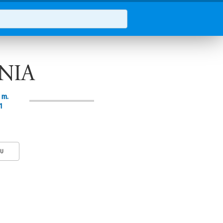
NIA
 m.
1
KU