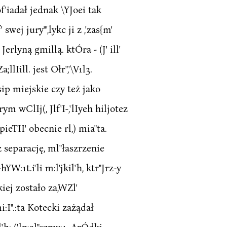
of'iadał jednak \YJoei tak
wej jury"',lykc ji z ,'zas{m'
 Jerlyną gmillą. ktÓra - (J' ill'
llIill. jest Ołr",'\V1l3.
sip miejskie czy też jako
rym wClIj(, Jlf'I-,'lIyeh hiljotez
ieTII' obecnie rl,) mia"ta.
z separację, ml"łaszrzenie
YW:1t.i'li m:l'jkil'h, ktr"Jrz-y
kiej zostało za,WZl'
mi:I".:ta Kotecki zażądał
'h: ('ln;al"szpw:1. ArÓdki.