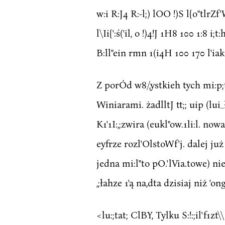
w:i R:J4 R:-l;) lOO !)S l{o"tlrZf
l\Ii{':ś('il, o !)4!J 1H8 100 1:8
B:ll"ein rmn 1(i4H 100 170 l'iaki
Z porÓd w8/,ystkieh tych mi:p;t
Winiarami. żadlltJ tt;; uip (lu
K1'1I:,;zwira (eukl"ow.1li:l. no
eyfrze rozl'OlstoWf'j. dalej już
jedna mi:l"to pO.'lVia.towe) ni
,;łahze 1'ą na,dta dzisiaj niż 'ong
<lu:;tat; ClBY, Tylku S:!:;il'f1