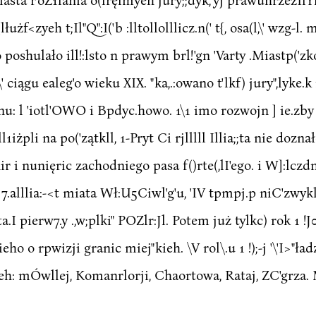
lłużf<zyeh t;Il"Q":I('b :lltollolllicz.n(' t{, osa(l,\' wzg-
to poshulało ill!:lsto n prawym brl!'gn 'Varty .Miastp('
' ciągu ealeg'o wieku XIX. "ka,.:owano t'lkf) jury",lyke.k m
H-nu: l 'iotl'OWO i Bpdyc.howo. 1\1 imo rozwojn ] ie.zby
;ll1iżpli na po('zątkll, 1-Pryt Ci rjlllll Illia;;ta nie doz
ir i nunięric zachodniego pasa f()rte(,lI'ego. i W]:lczdn
i.'. 7.alllia:-<t miata Wł:U5Ciwl'g'u, 'IV tpmpj.p niC'zwyk
a.I pierw7.y .,w;plki" POZlr:Jl. Potem już tylkc) rok 1 !
eho o rpwizji granic miej"kieh. \V rol\.u 1 !);-j '\'I>"ładz
h: mÓwllej, Komanrlorji, Chaortowa, Rataj, ZC'grza. Male