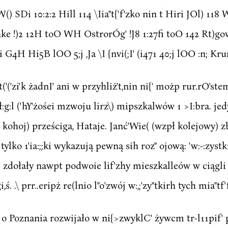
'W() SDi 10:2:2 Hill 114 \Iia"t{'f'zko nin t Hiri JOl) 118 
 i;t:hke !)2 12H toO WH OstrorÓg' !J8 1:27fi toO 142 Rt)gowo
 G4H Hi5B lOO 5;j ,Ja \I {nvi(;I' (i471 40;j lOO :n; Krur,
('('zi'k żadnI' ani w przyhliż't,nin ni{' możp rur.rO'st
i_ł:g:l ('hY'żośei mzwoju lirz\) mipszkalwów 1 >I:bra. 
wa kohoj) prześciga, Hataje. Janć'Wie( (wzpł kolejowy) zbl
 tylko 1'ia:;;ki wykazują pewną sih roz" ojową: 'w:-:zyst
e zdołały nawpt podwoie lif'zhy mieszkalleów w ciągli ri
i,ś. .\ prr..eripż re(lnio l"o'zwój w:,;'zy"tkirh tych mia"tf'
zt\\ o Poznania rozwijało w ni{>zwyklC' żywcm tr-l11pif' 