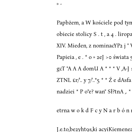
» -
Papbżem, a W kościele pod tymż
obiecie stolicy S . t , a 4 . li
XIV. Mieden, z nominacYP2 j " 
Papieia , e . * o » 2eJ >0 świat
gcT "A A A domU A * * * V ,A-J 1
ZTNL £r/'.. y 7/'..*5 * * Ź e dAsfa
nadziei * P o"e? wan" Sł?tnA ,. * l 
etrna w o k d F c y N a r b ó n n
J.e.to,be2yht9s,ki acyiKiemeneaX