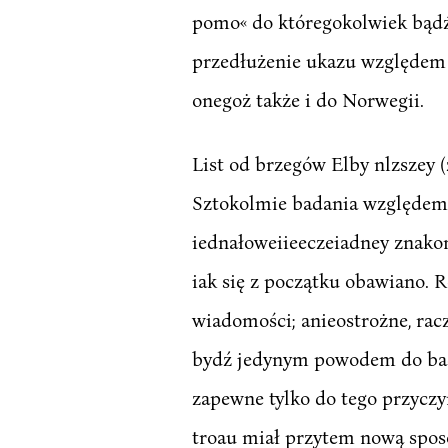
pomo« do któregokolwiek bądź 
przedłużenie ukazu względem h
onegoż także i do Norwegii.
List od brzegów Elby nlzszey 
Sztokolmie badania względem 
iednałoweiieeczeiadney znakomi
iak się z początku obawiano. R
wiadomości; anieostrożne, rac
bydź jedynym powodem do badani
zapewne tylko do tego przyczy
troau miał przytem nową sposo