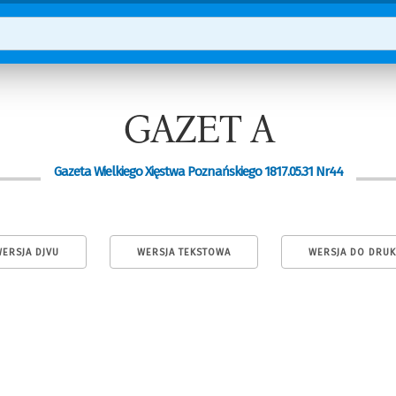
GAZET A
Gazeta Wielkiego Xięstwa Poznańskiego 1817.05.31 Nr44
ERSJA DJVU
WERSJA TEKSTOWA
WERSJA DO DRU