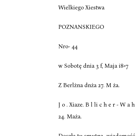
Wielkiego Xiestwa
POZNANSKIEGO
Nro- 44
w Sobotę dnia 3 f, Maja i8«7
Z Berlżna dnża 27. M ża.
J o . Xiaze. B l li c h e r - W 
24. Maża.
Doszła tu smutna- wiadomość 