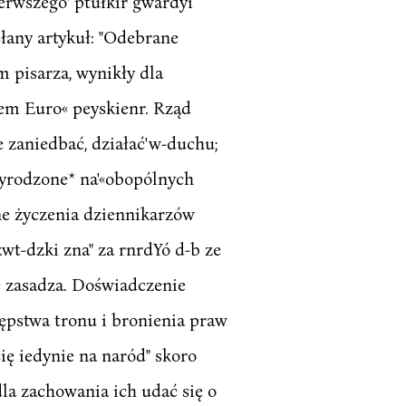
erwszego' ptułkir gwardyi
łany artykuł: "Odebrane
m pisarza, wynikły dla
wem Euro« peyskienr. Rząd
e zaniedbać, działać'w-duchu;
zyrodzone* na'«obopólnych
ne życzenia dziennikarzów
wt-dzki zna" za rnrdYó d-b ze
e zasadza. Doświadczenie
ępstwa tronu i bronienia praw
ię iedynie na naród" skoro
 dla zachowania ich udać się o