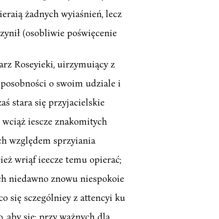
ieraią żadnych wyiaśnień, lecz
zynił (osobliwie poświęcenie
rz Roseyieki, uirzymuiący z
sposobności o swoim udziale i
ś stara się przyjacielskie
ch wciąż iescze znakomitych
ich względem sprzyiania
ież wriąf ieecze temu opierać;
rych niedawno znowu niespokoie
co się sczególniey z attencyi ku
o, aby sie; przy ważnych dla