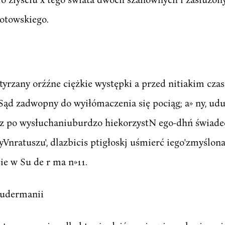
rotowskiego.
odtyrzany orźźne ciężkie występki a przed nitiakim cz
ąd zadwopny do wyiłómaczenia się pociąg; a» ny, udus
az po wysłuchaniuburdzo hiekorzystN ego-dhń świade
Vnratuszu', dlazbicis ptigłoskj uśmierć iego'zmyślona
ie w Su de r ma n»11.
Sudermanii