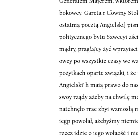
Generałem Majerem', wktórem t
bokowey. Gareta r tfowiny Sto
ostatnią pocztą Angielski} pis
politycznego bytu Szwecyi zśc
mądry, prag!.ą"cy żyć wprzyiac
owey po wszystkie czasy we wz
pożytkach oparte związki, i ż
Angielski' h maią prawo do na
swoy rządy ażeby na chwilę mó
natchnęło rrae zbyi wzniosłą 
iegp powołał, ażebyśmy niemiel
rzecz idzie o iego wołaość i ni