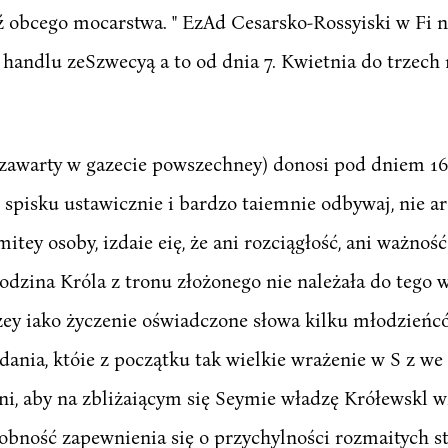
obcego mocarstwa. " EzAd Cesarsko-Rossyiski w Fi ni
andlu zeSzwecyą a to od dnia 7. Kwietnia do trzech m
(zawarty w gazecie powszechney) donosi pod dniem 16.
spisku ustawicznie i bardzo taiemnie odbywaj, nie a
tey osoby, izdaie eię, że ani rozciągłość, ani ważność
odzina Króla z tronu złożonego nie należała do tego w
zey iako życzenie oświadczone słowa kilku młodzieńc
a, któie z początku tak wielkie wrażenie w S z we c y
ni, aby na zbliżaiącym się Seymie władzę Krółewskl 
bność zapewnienia się o przychylności rozmaitych st