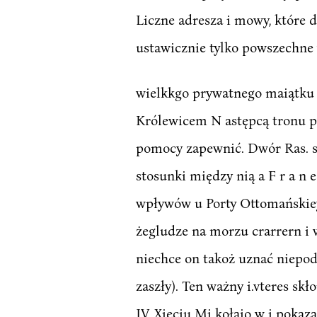
Liczne adresza i mowy, które d
ustawicznie tylko powszechne 
wielkkgo prywatnego maiątku i
Królewicem N astępcą tronu pr
pomocy zapewnić. Dwór Ras. syi
stosunki między nią a F r a n e
wpływów u Porty Ottomańskiey 
żegludze na morzu crarrern i 
niechce on takoż uznać niepod
zaszły). Ten ważny i.vteres skł
IV. Xieciu Mi kołaio w i pokaza