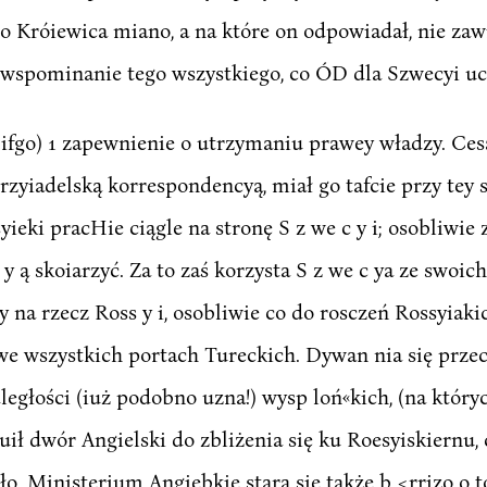
o Króiewica miano, a na które on odpowiadał, nie zaw
wspominanie tego wszystkiego, co ÓD dla Szwecyi uc
fgo) 1 zapewnienie o utrzymaniu prawey władzy. Cesa
zyiadelską korrespondencyą, miał go tafcie przy tey 
eki pracHie ciągle na stronę S z we c y i; osobliwie za
 y ą skoiarzyć. Za to zaś korzysta S z we c ya ze swoi
na rzecz Ross y i, osobliwie co do rosczeń Rossyiak
we wszystkich portach Tureckich. Dywan nia się przec
ległości (iuż podobno uzna!) wysp loń«kich, (na któ
ouił dwór Angielski do zbliżenia się ku Roesyiskiernu, 
ło. Ministerium Angiebkie stara się także b <rrizo o t