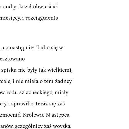
 and yi kazał obwieścić
iesięcy, i rozciąguients
 co następuie: "Lubo się w
resztowano
 spisku nie były tak wielkiemi,
cale, i nie miała o tem żadney
ów rodu szlacheckiego, miały
 i sprawił o, teraz się zaś
wzmocnić. Krolewic N astępca
anów, sczególniey zaś woyska.