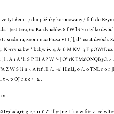
e tytułem · 7 dni późnky koronowany / fi fi do Rzymu
ropada " Jest tera, 60 Kardynałów, 8 f WflS '« ii tylko d
VE. siedmiu, znominaciPiusa VI I ,l], d*iesiat dwóch. 
a 5,. K -rryna bw * bcb,w i«. 4, A« 6 M KM' 3 E pOWfDe2:
 ]I ; A 1 A "li S P III A ? W *« ['O" rK TMa"ONQB3C, > >
 "A Z W S li n < A fet' .Il /'.. >£' IIlnU,, o /'.. o TNL r o 
t ». p OJ r z e » , a, .
 e .
IV;dada,ri; g c,,« 11 i" ZT lly1Jnę L k a w fiir v . »elwl