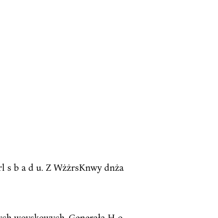
K arl s b a d u. Z WżżrsKnwy dnża
nych woyskowych, Generała H o