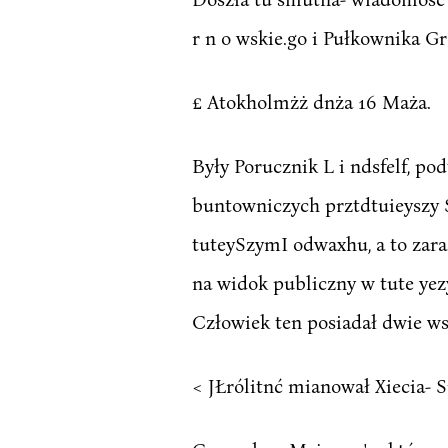
r n o wskie.go i Pułkownika G
£ Atokholmżż dnża 16 Maża.
Były Porucznik L i ndsfelf, p
buntowniczych prztdtuieyszy S
tuteySzymI odwaxhu, a to zar
na widok publiczny w tute yezy
Człowiek ten posiadał dwie ws
< JŁrólitnć mianował Xiecia- 