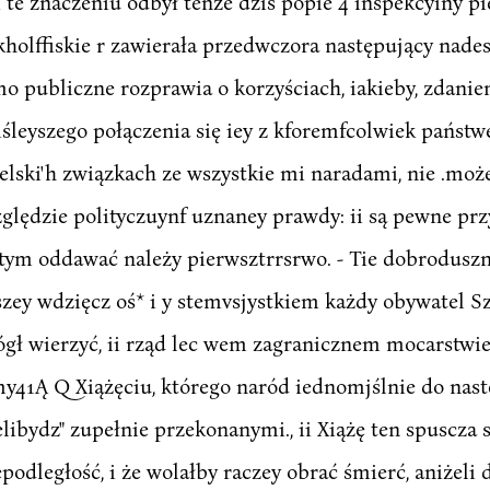
e znaczeniu odbył tenże dziś popie 4 inspekcyiny pi
kholffiskie r zawierała przedwczora następujący nades
mo publiczne rozprawia o korzyściach, iakieby, zdanie
iśleyszego połączenia się iey z kforemfcolwiek państ
ielski'h związkach ze wszystkie mi naradami, nie .moż
ględzie polityczuynf uznaney prawdy: ii są pewne pr
e tym oddawać należy pierwsztrrsrwo. - Tie dobrodusz
szey wdzięcz oś* i y stemvsjystkiem każdy obywatel Sz
gł wierzyć, ii rząd lec wem zagranicznem mocarstwi
my41Ą Q Xiążęciu, którego naród iednomjślnie do nast
ibydz" zupełnie przekonanymi., ii Xiążę ten spuscza s
epodległość, i że wolałby raczey obrać śmierć, aniżeli