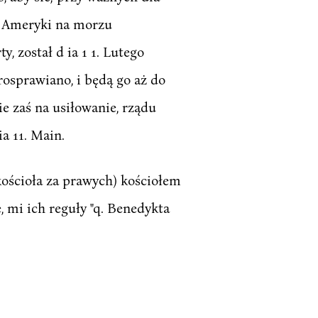
w Ameryki na morzu
 został d ia 1 1. Lutego
osprawiano, i będą go aż do
e zaś na usiłowanie, rządu
a 11. Main.
kościoła za prawych) kościołem
e, mi ich reguły "q. Benedykta