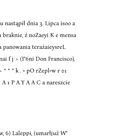
 nastąpił dnia 3. Lipca isoo a
wóch braknie, ź noZaeyi K e mensa
Za panowania teraźaieysreL
nai f j > (I"6ni Don Francisco),
 * * * k . « pO rZepl«w r 01
r ]l A 1 P A Y A A C a nareszcie
tow, 6) Laleppi, (umarłjuź W"