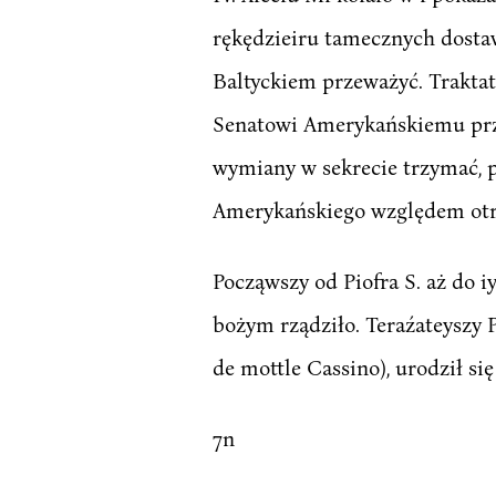
rękędzieiru tamecznych dosta
Baltyckiem przeważyć. Traktat
Senatowi Amerykańskiemu prze
wymiany w sekrecie trzymać, p
Amerykańskiego względem otrz
Począwszy od Piofra S. aż do 
bożym rządziło. Teraźateyszy Pa
de mottle Cassino), urodził się
7n