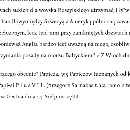
wach sukien dla woyska Roseyiskiego utrzymać, i ły"
 handlowymiędzy Szwecyą a.Ameryką północną zawarty,
łożonym, lecz tiad nim przy zamkniętych drzwiach r
onieważ Anglia bardzo ieet uważną na niego, osobliwi
ymania posady na morzu Baltyckiem." > Z Włoch dni
iyiącego obecnie* Papieża, 355 Papieżów (uznanych od 
pi«si P i u s V I I . (firzegorz Sarnabas t.hia ramo n t
 w Gestna dnia 14. Sielpnia <7It$