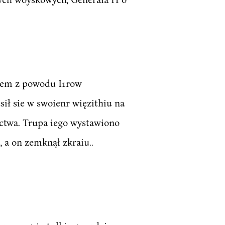
asem z powodu I1row
ił sie w swoienr więzithiu na
ctwa. Trupa iego wystawiono
, a on zemknął zkraiu..