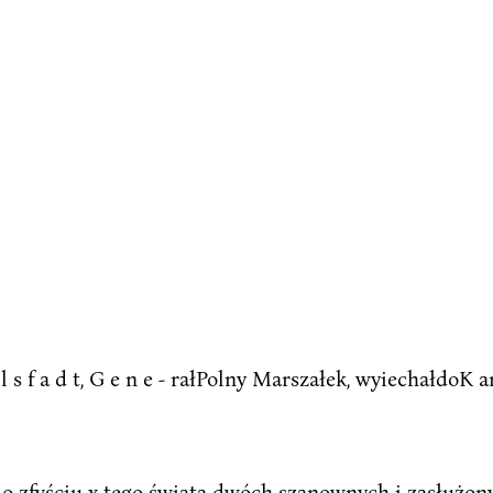
a h l s f a d t, G e n e - rałPolny Marszałek, wyiechałdo
o zfyściu x tego świata dwóch szanownych i zasłużo