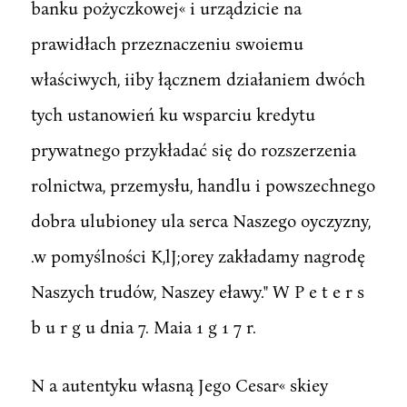
banku pożyczkowej« i urządzicie na
prawidłach przeznaczeniu swoiemu
właściwych, iiby łącznem działaniem dwóch
tych ustanowień ku wsparciu kredytu
prywatnego przykładać się do rozszerzenia
rolnictwa, przemysłu, handlu i powszechnego
dobra ulubioney ula serca Naszego oyczyzny,
.w pomyślności K,lJ;orey zakładamy nagrodę
Naszych trudów, Naszey eławy." W P e t e r s
b u r g u dnia 7. Maia 1 g 1 7 r.
N a autentyku własną Jego Cesar« skiey