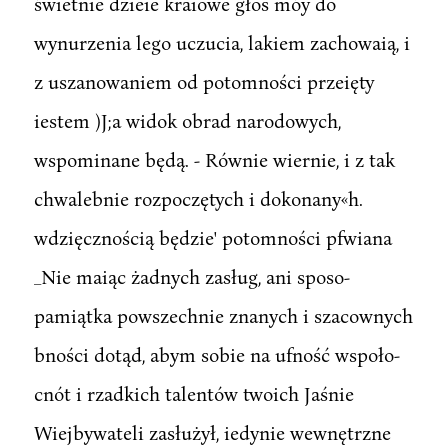
świetnie dzieie kraiowe głos móy do
wynurzenia lego uczucia, lakiem zachowaią, i
z uszanowaniem od potomności przeięty
iestem )J;a widok obrad narodowych,
wspominane będą. - Równie wiernie, i z tak
chwalebnie rozpoczętych i dokonany«h.
wdzięcznością będzie' potomności pfwiana
_Nie maiąc żadnych zasług, ani sposo-
pamiątka powszechnie znanych i szacownych
bności dotąd, abym sobie na ufność wspoło-
cnót i rzadkich talentów twoich Jaśnie
Wiejbywateli zasłużył, iedynie wewnętrzne