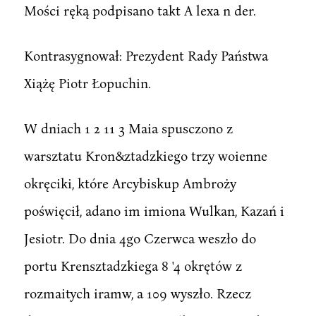
Mości ręką podpisano takt A lexa n der.
Kontrasygnował: Prezydent Rady Państwa
Xiążę Piotr Łopuchin.
W dniach 1 2 11 3 Maia spusczono z
warsztatu Kron&ztadzkiego trzy woienne
okręciki, które Arcybiskup Ambroży
poświęcił, adano im imiona Wulkan, Kazań i
Jesiotr. Do dnia 4go Czerwca weszło do
portu Krensztadzkiega 8 '4 okrętów z
rozmaitych iramw, a 109 wyszło. Rzecz