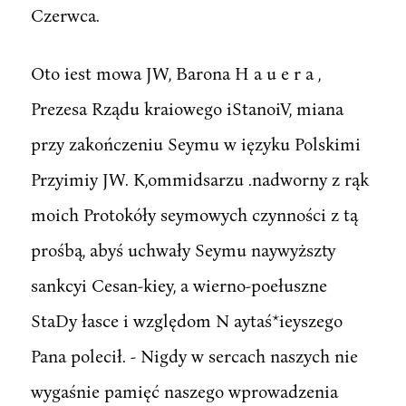
Czerwca.
Oto iest mowa JW, Barona H a u e r a ,
Prezesa Rządu kraiowego iStanoiV, miana
przy zakończeniu Seymu w ięzyku Polskimi
Przyimiy JW. K,ommidsarzu .nadworny z rąk
moich Protokóły seymowych czynności z tą
prośbą, abyś uchwały Seymu naywyższty
sankcyi Cesan-kiey, a wierno-poełuszne
StaDy łasce i względom N aytaś*ieyszego
Pana polecił. - Nigdy w sercach naszych nie
wygaśnie pamięć naszego wprowadzenia