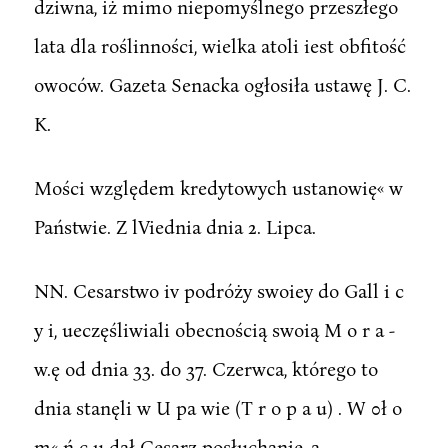
dziwna, iż mimo niepomyślnego przeszłego
lata dla roślinności, wielka atoli iest obfitość
owoców. Gazeta Senacka ogłosiła ustawę J. C.
K.
Mości względem kredytowych ustanowię« w
Państwie. Z lViednia dnia 2. Lipca.
NN. Cesarstwo iv podróży swoiey do Gall i c
y i, ueczęśliwiali obecnością swoią M o r a -
w.ę od dnia 33. do 37. Czerwca, którego to
dnia stanęli w U pa wie (T r o p a u) . W 0ł o
m« ń c u dał Cesarz posłuchanie, a