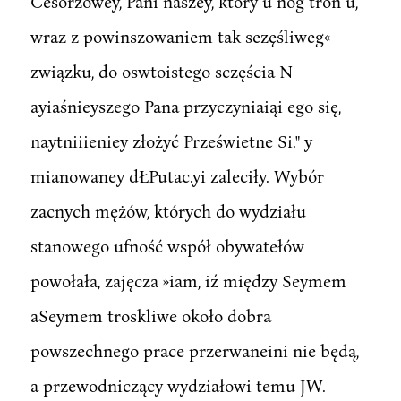
Cesorzowey, Pani naszey, który u nóg tron u,
wraz z powinszowaniem tak sezęśliweg«
związku, do oswtoistego sczęścia N
ayiaśnieyszego Pana przyczyniaiąi ego się,
naytniiieniey złożyć Prześwietne Si." y
mianowaney dŁPutac.yi zaleciły. Wybór
zacnych mężów, których do wydziału
stanowego ufność współ obywatełów
powołała, zajęcza »iam, iź między Seymem
aSeymem troskliwe około dobra
powszechnego prace przerwaneini nie będą,
a przewodniczący wydziałowi temu JW.