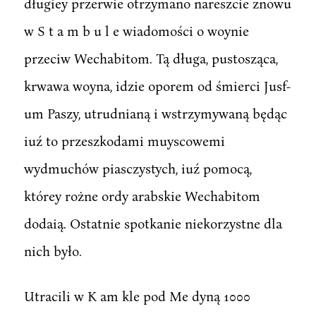
długiey przerwie otrzymano nareszcie znowu
w S t a m b u l e wiadomości o woynie
przeciw Wechabitom. Tą długa, pustosząca,
krwawa woyna, idzie oporem od śmierci Jusf-
um Paszy, utrudnianą i wstrzymywaną będąc
iuź to przeszkodami muyscowemi
wydmuchów piasczystych, iuź pomocą,
którey rożne ordy arabskie Wechabitom
dodaią. Ostatnie spotkanie niekorzystne dla
nich było.
Utracili w K am kle pod Me dyną 1000