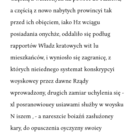
a częścią z nowo nabytych prowincyi tak
przed ich obięciem, iako Hz wciągu
posiadania onychże, oddaliło się podług
rapportów Władz kratowych wit lu
mieszkańców, i wyniosło się zagranicę, z
których nieiednego systemat konskrypcyi
woyskowey przez dawne Rządy
wprowadzony, drugich zamiar uchylenia się -
xl posranowiouey usiawami służby w woysku
N iszem , - a nareszcie boiaźń zasłuźoney
kary, do opusczenia oyczyzny swoiey