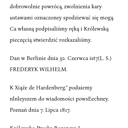
dobrowolnie powrócą, zwolnienia kary
ustawami oznaczoney spodziewać się mogą.
Ca własną podpisaliśmy ręką i Królewską
pieczęcią stwierdzić rozkazaliśmy.
Dan w Berlinie dnia 30. Czerwca ist7(L. S.)
FREDERYK WILHELM.
K Xiąźe de Hardenberg." podaiemy
nlnleyszem do wiadomości powsEechney.
Poznań dnia 7. Lipca 1817.
Królewsko-Pruska Regencya I.