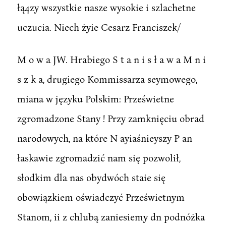
łą4zy wszystkie nasze wysokie i szlachetne
uczucia. Niech żyie Cesarz Franciszek/
M o w a JW. Hrabiego S t a n i s ł a w a M n i
s z k a, drugiego Kommissarza seymowego,
miana w języku Polskim: Prześwietne
zgromadzone Stany ! Przy zamknięciu obrad
narodowych, na które N ayiaśnieyszy P an
łaskawie zgromadzić nam się pozwolił,
słodkim dla nas obydwóch staie się
obowiązkiem oświadczyć Prześwietnym
Stanom, ii z chlubą zaniesiemy dn podnóżka