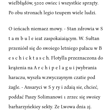
wielbłądów, 5000 owiec i wszystkie sprzęty.
Po obu stronach legio teupem wiele ludzi.
O ieńcach niemaez mowy. - Stan zdrowia w S
t a m b u l e ieat zaspokaiaiącym. W. Sułtan
przeniósł się do swoiego letniego pałacu w B
e s c h i c k t a s c h. Flotylla przeznaczona do
krążenia na A r c h i p e l a g u i jwybrania
haraczu, wyszła w.zwyczaynym czatie pod
żagle. - Ansaryci w S y ry i zdaią sie, chcieć,
poddać Paszy Solimanowi 1 zrzec się swoiey
barharzyńekiey sekty. Ze Lwowa dnia 2j.