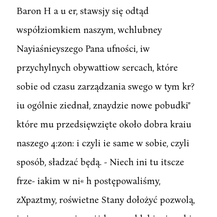
Baron H a u er, stawsjy się odtąd
współziomkiem naszym, wchlubney
Nayiaśnieyszego Pana ufności, iw
przychylnych obywattiow sercach, które
sobie od czasu zarządzania swego w tym kr?
iu ogólnie ziednał, znaydzie nowe pobudki"
które mu przedsięwzięte około dobra kraiu
naszego 4:zon: i czyli ie same w sobie, czyli
sposób, sładzać będą. - Niech ini tu itscze
frze- iakim w ni« h postępowaliśmy,
zXpaztmy, roświetne Stany dołożyć pozwolą,