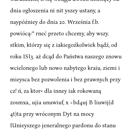
dnia ogłoszenia ni nit yszey ustany, a
naypóźniey do dnia 20. Września f.b.
powiócą-'" rneć przeto chcemy, aby wszy.
stkim, którzy się z iakiegoźkolwiek bądź, od
roku ISI3. aż dcąd do Państwa naszego znowu
wcielonego lub nowo nabytego kraiu, ziemi i
mieysca bez pozwolenia i bez prawnych przy
cz! ń, za ktor« dla inney iak rokowaną
zosmxa., ujia unuwiuf, x <bd4uj B liuwij(d
4t)ta przy wróconym Dyt na mocy
IUnieyszego jeneralnego pardonu do stanu