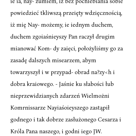
ie ia, nay- zumiem, iż bez pochlebiania sobie
powiedzieć tkliwszą przeięty wdzięcznością,
iż mię Nay- możemy, ie iednym duchem,
duchem zgoiaśnieyszy Pan raczył drugim
mianować Kom- dy zaięci, położyliśmy go za
zasadę dalszych misearzem, abym
towarzyszył i w przypad- obrad na?zy<h i
dobra kraiowego. - Jaśnie ku słabości łub
nieprzewidzianych zdarzeń Wielmożni
Komrnissarze Nayiaśoieyszego zastąpił
godnego i tak dobrze zasłużonego Cesarza i
Króla Pana naszego, i godni iego JW.