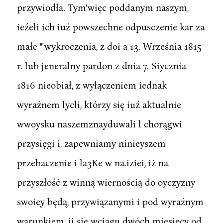
przywiodła. Tym'więc poddanym naszym,
ieźeli ich iuź powszechne odpusczenie kar za
małe "'wykroczenia, z doi a 13. Września 1815
r. lub jeneralny pardon z dnia 7. Siycznia
1816 nieobiał, z wyłączeniem iednak
wyraźnem lycli, którzy się iuź aktualnie
wwoysku naszemznayduwali l chorągwi
przysięgi i, zapewniamy ninieyszem
przebaczenie i la3Ke w na.iziei, iż na
przyszłość z winną wiernością do oyczyzny
swoiey będą, przywiązanymi i pod wyraźnym
warunkiem, ii się wciągu dwóch miesięcy od