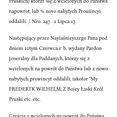
Pruskich} którzY się Z wcielonych do Państwa
napowrot, lub % novo nabytych Prouiincyi
oddalili. /. Nro. 247 . 2 Lipca 17.
Następujący przez Nayiaśnieyszego Pana pod
dniem 20tym Czerwca r. b. wydany Pardon
Jeneralny dla Poddanych, którzy się z
wcielonych na powrót do Państwa lub z nowo
nabytych prowincyt oddalili, iakotor "My
FREDERTK WILHELM, Z Boiey Łaski Król
Pruski etc. etc.
Częścią z wcielonych na powrót do Państwa,