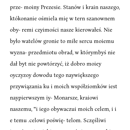
prze- moiny Prezesie. Stanów i krain naszego,
któkonanie ośmiela mię w tern szanownem
oby- remi czyimości nasze kierowałeś. Nie
było watelów gronie to miłe sercu moiemu
wyzna- przedmiotu obrad, w którymbyś nie
dał byt nie powtórzyć, iż dobro moiey
oyczyzoy dowodu tego naywiększego
przywiązania ku i moich współziomków iest
naypierwszym iy- Monarsze, kraiowi
naszemu, "'i iego obywaczui moich celem, i i
e temu .celowi poświę- telom. Sczęśliwi