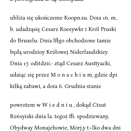
ubliża się ukończenie Koopn.su. Doia 16. m_
b. udadząsię Cesarz Roeeywkr i Król Pruski
do Bruxelu. Dnia lfłgo obchodzone tamie
będą urodzioy Królowej Niderlaudzkiey.
Dnia 17. oditdzii.- ztąd Cesarz Austtyacki,
udaiąc się przez M o n a c h i u m, gdzie dpi
kilką zabawi, a doia 6. Grudnia stanie
powrotem w W i e d n i u , dokąd Ctsut
R06syiski dnia la. tegoż ffi. spodziewany,
Obydway Monajehowie, Mórj.y t>lko dwa dni