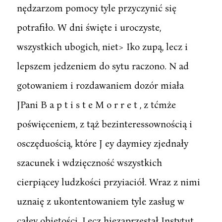
nędzarzom pomocy tyle przyczynić się
potrafiło. W dni święte i uroczyste,
wszystkich ubogich, niet> Iko zupą, lecz i
lepszem jedzeniem do sytu raczono. N ad
gotowaniem i rozdawaniem dozór miała
JPani B a p t i s t e M o r r e t , z tćmże
poświęceniem, z tąż bezinteressownością i
osczęduością, które J ey daymiey zjednały
szacunek i wdzięczność wszystkich
cierpiącey ludzkości przyiaciół. Wraz z nimi
uznaię z ukontentowaniem tyle zasług w
całey obiętości. Lecz hiezaprzestał Instytut