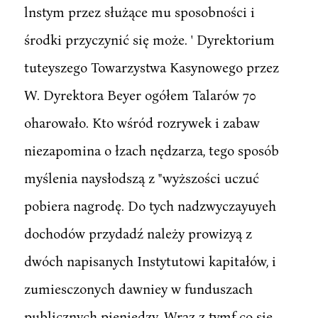
lnstym przez służące mu sposobności i
środki przyczynić się może. ' Dyrektorium
tuteyszego Towarzystwa Kasynowego przez
W. Dyrektora Beyer ogółem Talarów 70
oharowało. Kto wśród rozrywek i zabaw
niezapomina o łzach nędzarza, tego sposób
myślenia naysłodszą z "wyższości uczuć
pobiera nagrodę. Do tych nadzwyczayuyeh
dochodów przydadź należy prowizyą z
dwóch napisanych Instytutowi kapitałów, i
zumiesczonych dawniey w funduszach
publicznych pieniędzy. Wraz z tymf co się