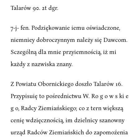
Talarów 90. 2t dgr.
7-j- fen. Podziękowanie iemu oświadczone,
niemniey dobroczynnym należy się Dawcom.
Sczególną dla mnie przyiemnością, iż mi
każdy z nazwiska znany.
Z Powiatu Obornickiego doszło Talarów 16.
Przypisuię to pośrednictwu W. Ro g o w s ki e
g o, Radcy Ziemiańskiego; co z tern większą
cenię wdzięcznością, im dzielnicy szanowny
urząd Radców Ziemiańskich do zapomoźenia