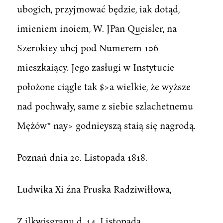
ubogich, przyjmować będzie, iak dotąd,
imieniem inoiem, W. JPan Queisler, na
Szerokiey uhcj pod Numerem 106
mieszkaiący. Jego zasługi w Instytucie
położone ciągle tak $>a wielkie, że wyższe
nad pochwały, same z siebie szlachetnemu
Mężów* nay> godnieyszą staią się nagrodą.
Poznań dnia 20. Listopada 1818.
Ludwika Xi źna Pruska Radziwiłłowa,
Z jlkwisgranu d. 14. Listopada.