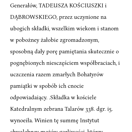
Generałów, TADEUSZA KOŚCIUSZKI i
DĄBROWSKIEGO, przez uczynione na
ubogich składki, wszelkim wiekom i stanom
w pobożney żałobie zgromadzonym,
sposobną dały porę pamiętania skutecznie o
pognębionych niesczęściem współbraciach, i
uczczenia razem zmarłych Bohatyrów
pamiątki w spobób ich cnocie
odpowiadaiący. .Składka w kościele
Katedralnym zebrana Talarów 338. dgr. i5.
wynoeiła. Winien tę summę Instytut
chwalebney mężów gorliwości, którzy