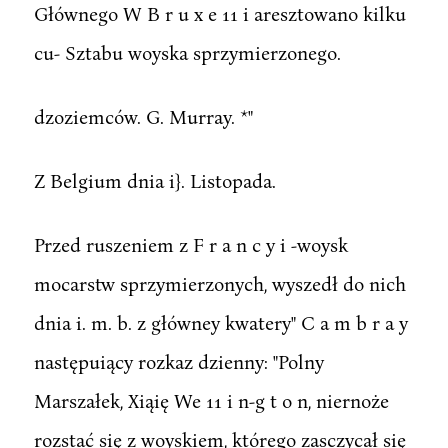
Głównego W B r u x e 11 i aresztowano kilku
cu- Sztabu woyska sprzymierzonego.
dzoziemców. G. Murray. *"
Z Belgium dnia i}. Listopada.
Przed ruszeniem z F r a n c y i -woysk
mocarstw sprzymierzonych, wyszedł do nich
dnia i. m. b. z główney kwatery" C a m b r a y
następuiący rozkaz dzienny: "Polny
Marszałek, Xiąię We 11 i n-g t o n, niernoże
rozstać się z woyskiem, którego zasczycał się