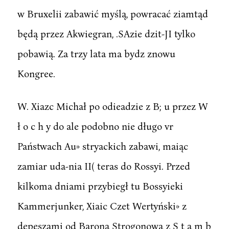
w Bruxelii zabawić myślą, powracać ziamtąd
będą przez Akwiegran, .SAzie dzit-JI tylko
pobawią. Za trzy lata ma bydz znowu
Kongree.
W. Xiazc Michał po odieadzie z B; u przez W
ł o c h y do ale podobno nie długo vr
Państwach Au» stryackich zabawi, maiąc
zamiar uda-nia II( teras do Rossyi. Przed
kilkoma dniami przybiegł tu Bossyieki
Kammerjunker, Xiaic Czet Wertyński» z
depeszami od Barona Strogonowa z S t a m b