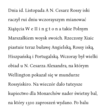
Dnia id. Listopada A N. Cesarz Rossy iski
raczył rui dniu wczorayszym mianować
Xiążęcia W e II i n g t o n a takie Polnym
Marszałkiem woysk swoich. Rzeczony Xiaic
piastuie teraz buławę Angielską, Rossy iską,
Hiszpańską i Portugalską. Wczoray był wielki
obiad u N. Cesarza Alexandra, na którym
Wellington pokazał się w mundurze
Rossyiskiro. Na wieczór dało tuteysze
kupiectwo dla Monarchów nader świetny bal,
na który 1300 zaproszeń wydano. Po balu