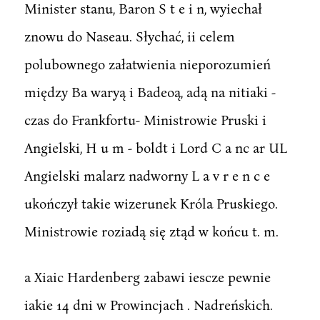
Minister stanu, Baron S t e i n, wyiechał
znowu do Naseau. Słychać, ii celem
polubownego załatwienia nieporozumień
między Ba waryą i Badeoą, adą na nitiaki -
czas do Frankfortu- Ministrowie Pruski i
Angielski, H u m - boldt i Lord C a nc ar UL
Angielski malarz nadworny L a v r e n c e
ukończył takie wizerunek Króla Pruskiego.
Ministrowie roziadą się ztąd w końcu t. m.
a Xiaic Hardenberg 2abawi iescze pewnie
iakie 14 dni w Prowincjach . Nadreńskich.