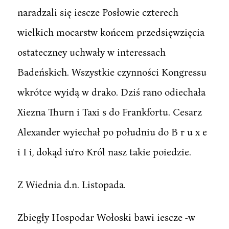
naradzali się iescze Posłowie czterech
wielkich mocarstw końcem przedsięwzięcia
ostateczney uchwały w interessach
Badeńskich. Wszystkie czynności Kongressu
wkrótce wyidą w drako. Dziś rano odiechała
Xiezna Thurn i Taxi s do Frankfortu. Cesarz
Alexander wyiechał po południu do B r u x e
i I i, dokąd iu'ro Król nasz takie poiedzie.
Z Wiednia d.n. Listopada.
Zbiegły Hospodar Wołoski bawi iescze -w