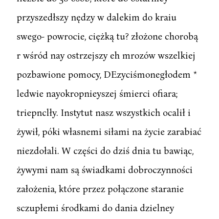
przyszedłszy nędzy w dalekim do kraiu
swego- powrocie, ciężką tu? złożone chorobą
r wśród nay ostrzejszy eh mrozów wszelkiej
pozbawione pomocy, DEzyciśmonegłodem *
ledwie nayokropnieyszej śmierci ofiara;
triepnclły. Instytut nasz wszystkich ocalił i
żywił, póki własnemi siłami na życie zarabiać
niezdołali. W części do dziś dnia tu bawiąc,
żywymi nam są świadkami dobroczynności
założenia, które przez połączone staranie
sczupłemi środkami do dania dzielney