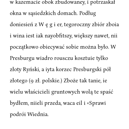
w kazemacie obok zbudowaney, i potrzaskał
okna w sąsiedzkich domach. Podług
doniesień z W ę g i er, tegoroczny zbiór zboia
i wina iest iak nayobfitszy, większy nawet, nii
początkowo obiecywać sobie można było. W
Presburgu wiadro rousczu kosztuie tylko
złoty Ryński, a iyta korzec Presburgski pół
złotego (9 zł. polskie.) Zboże tak tanie, ie
wielu właścicieli gruntowych wolą te spaść
bydłem, niieli przeda, waca eil i «Sprawi
podrói Wiednia.