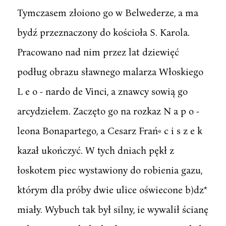
Tymczasem złoiono go w Belwederze, a ma
bydź przeznaczony do kościoła S. Karola.
Pracowano nad nim przez lat dziewięć
podług obrazu sławnego malarza Włoskiego
L e o - nardo de Vinci, a znawcy sowią go
arcydziełem. Zaczęto go na rozkaz N a p o -
leona Bonapartego, a Cesarz Frań« c i s z e k
kazał ukończyć. W tych dniach pękł z
łoskotem piec wystawiony do robienia gazu,
którym dla próby dwie ulice oświecone b)dz*
miały. Wybuch tak był silny, ie wywalił ścianę