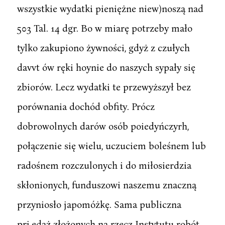
wszystkie wydatki pieniężne niew)noszą nad
503 Tal. 14 dgr. Bo w miarę potrzeby mało
tylko zakupiono żywności, gdyż z czułych
davvt ów ręki hoynie do naszych sypały się
zbiorów. Lecz wydatki te przewyższył bez
porównania dochód obfity. Prócz
dobrowolnych darów osób poiedyńczyrh,
połączenie się wielu, uczuciem boleśnem lub
radośnem rozczulonych i do miłosierdzia
skłonionych, funduszowi naszemu znaczną
przyniosło japomóżkę. Sama publiczna
prj.edaż złożonych na rzecz Instytutu robót