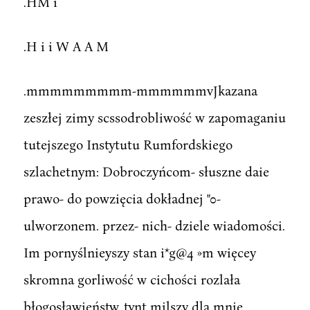
.HM i
.H i i W A A M
.mmmmmmmmm-mmmmmmvJkazana
zeszłej zimy scssodrobliwość w zapomaganiu
tutejszego Instytutu Rumfordskiego
szlachetnym: Dobroczyńcom- słuszne daie
prawo- do powzięcia dokładnej "0-
ulworzonem. przez- nich- dziele wiadomości.
Im pornyślnieyszy stan i*g@4 »m więcey
skromna gorliwość w cichości rozlała
błogosławieństw, tynt milszy dla mnie