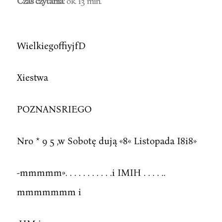
Czas czytania
: ok. 13 min.
WielkiegoffiyjfD
Xiestwa
POZNANSRIEGO
Nro * 9 5 ,w Sobotę dują «8« Listopada I8i8»
-mmmmm». . . . . . . . . . .i IMIH . . . . ..
mmmmmmm i