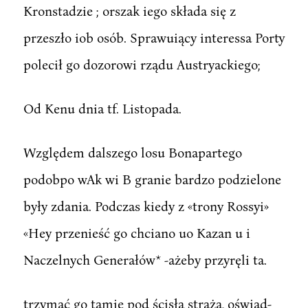
Kronstadzie ; orszak iego składa się z
przeszło iob osób. Sprawuiący interessa Porty
polecił go dozorowi rządu Austryackiego;
Od Kenu dnia tf. Listopada.
Względem dalszego losu Bonapartego
podobpo wAk wi B granie bardzo podzielone
były zdania. Podczas kiedy z «trony Rossyi»
«Hey przenieść go chciano uo Kazan u i
Naczelnych Generałów* -ażeby przyręli ta.
trzymać go tamie pod ścisłą strażą, oświad-