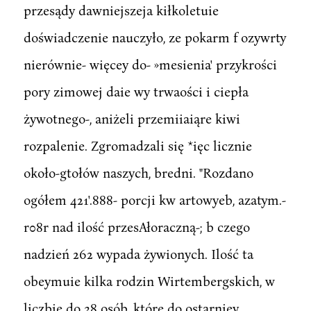
przesądy dawniejszeja kiłkoletuie
doświadczenie nauczyło, ze pokarm f ozywrty
nierównie- więcey do- »mesienia' przykrości
pory zimowej daie wy trwaości i ciepła
żywotnego-, aniżeli przemiiaiąre kiwi
rozpalenie. Zgromadzali się *ięc licznie
około-gtołów naszych, bredni. "Rozdano
ogółem 421'.888- porcji kw artowyeb, azatym.-
r08r nad ilość przesAłoraczną-; b czego
nadzień 262 wypada żywionych. Ilość ta
obeymuie kilka rodzin Wirtembergskich, w
liczbie do 38 osób, które do ostarniey