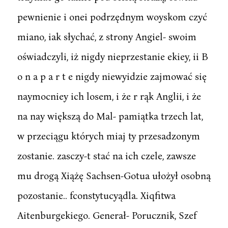
pewnienie i onei podrzędnym woyskom czyć
miano, iak słychać, z strony Angiel- swoim
oświadczyli, iż nigdy nieprzestanie ekiey, ii B
o n a p a r t e nigdy niewyidzie zajmować się
naymocniey ich losem, i że r rąk Anglii, i że
na nay większą do Mal- pamiątka trzech lat,
w przeciągu których miaj ty przesadzonym
zostanie. zasczy-t stać na ich czele, zawsze
mu drogą Xiążę Sachsen-Gotua ułożył osobną
pozostanie.. fconstytucyądla. Xiqfitwa
Aitenburgekiego. Generał- Porucznik, Szef