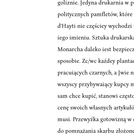
goliznie. Jedyna drukarnia w 
politycznych pamfletów, które
d'Hayti nie częściey wychodzi
iego imieniu. Sztuka drukarsk
Monarcha daleko iest bezpiecz
sposobie. Zc/wc kaźdey plantacy
pracuiących czarnych, a Jwie n
wszyscy przybywaiący kupcy m
sam chce kupić, stanowi często
cenę swoich własnych artykułó
musi. Przewyźka gotowizną w 
do pomnażania skarbu złożonego