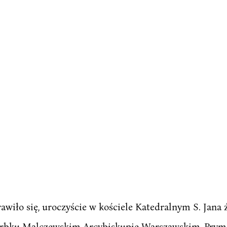
rawiło się, uroczyście w kościele Katedralnym S. Jana
Skarbku Malczewskim Arcybiskupie Warszawskim, Pryma