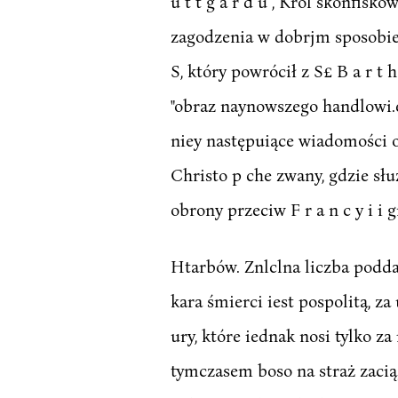
u t t g a r d u , Król skonfi
zagodzenia w dobrjm sposobie 
S, który powrócił z S£ B a r t
"obraz naynowszego handlowi.e
niey następuiące wiadomości o S
Christo p che zwany, gdzie słu
obrony przeciw F r a n c y i 
Htarbów. Znlclna liczba podda
kara śmierci iest pospolitą, z
ury, które iednak nosi tylko 
tymczasem boso na straż zaciąg