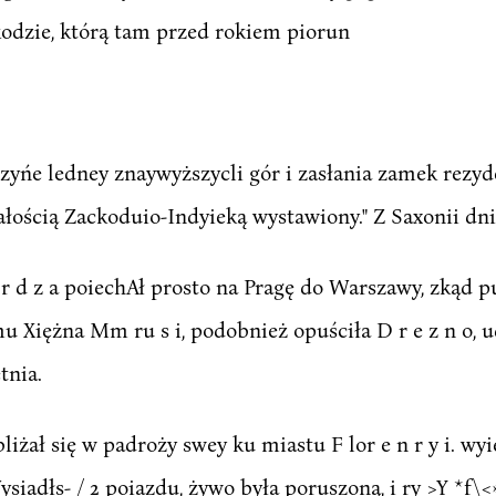
kodzie, którą tam przed rokiem piorun
czyńe ledney znaywyższycli gór i zasłania zamek rezyde
łością Zackoduio-Indyieką wystawiony." Z Saxonii dni
 r d z a poiechAł prosto na Pragę do Warszawy, zkąd pu
omu Xiężna Mm ru s i, podobnież opuściła D r e z n o,
tnia.
zbliżał się w padroży swey ku miastu F lor e n r y i. wy
siadłs- / 2 poiazdu, żywo była poruszoną, i ry >Y *f\<