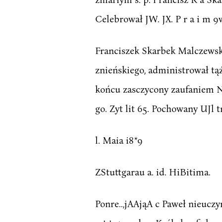
Celebrował JW. JX. P r a i m 
Franciszek Skarbek Malczewski
znieńskiego, administrował t
końcu zasczycony zaufaniem N
go. Zyt lit 65. Pochowany UJ
l. Maia i8*9
ZStuttgarau a. id. HiBitima.
Ponre..,jAAjąA c Paweł nieucz