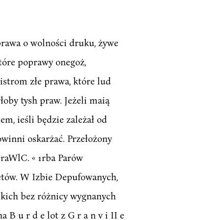
prawa o wolności druku, żywe
tóre poprawy onegoż,
istrom złe prawa, które lud
oby tysh praw. Jeżeli maią
em, ieśli będzie zależał od
winni oskarżać. Przełożony
praWlC. « 1rba Parów
tetów. W Izbie Depufowanych,
lkich bez różnicy wygnanych
u r d e lot z G r a n v i II e