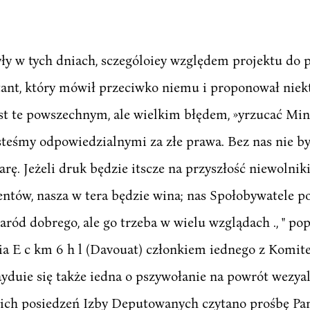
y w tych dniach, sczególoiey względem projektu do 
ant, który mówił przeciwko niemu i proponował niek
est te powszechnym, ale wielkim błędem, »yrzucać Min
teśmy odpowiedzialnymi za złe prawa. Bez nas nie był
rę. Jeżeli druk będzie itscze na przyszłość niewolniki
tów, nasza w tera będzie wina; nas Społobywatele po
aród dobrego, ale go trzeba w wielu wzglądach ., " po
ia E c km 6 h l (Davouat) członkiem iednego z Komi
yduie się także iedna o pszywołanie na powrót wezya
ch posiedzeń Izby Deputowanych czytano prośbę Pana B 