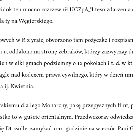
widok ten mocno rozrzewnił UCZpA_"I teso zdarzenia ś
la ty na Węgierskiego.
owych w R z yraie, otworzono tam pożyczkę i rozpisa
m u, oddalono na stronę żebraków, którzy zazwyczay d
n wielki gmach podziemny o 12 pokoiach i t. d. w kt
iągle nad kodexem prawa cywilnego, który w dzień imi
 ij. Kwietnia.
rskiemu dla iego Monarchy, pakę przepysznych flint, pi
ystko to w guście orientalnym. Przedwczoray odwiedza
Dt ssolle. zamykać, o 11. godzinie na wieczór. Pani G 