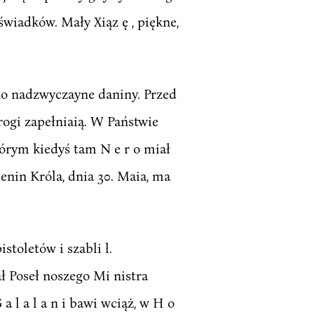
wiadków. Mały Xiąz ę , piękne,
no nadzwyczayne daniny. Przed
rogi zapełniaią. W Państwie
órym kiedyś tam N e r o miał
enin Króla, dnia 30. Maia, ma
stoletów i szabli l.
ł Poseł noszego Mi nistra
a l a l a n i bawi wciąż, w H o