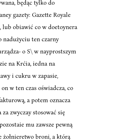
ywana, będąc tylko do
aney gazety: Gazette Royale
, lub obiawić co w doetoynera
o nadużyciu ten czarny
 urządza- o S\ w nayprostszym
zie na Krćia, iedna na
kawy i cukru w zapasie,
on w ten czas oświadcza, co
 fakturową, a potem oznacza
 za zwyczay stosować się
, pozostaie mu zawsze pewną
e żołnieretwo broni, a którą