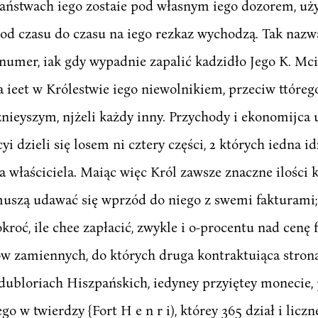
państwach iego zostaie pod własnym iego dozorem, uż
 od czasu do czasu na iego rezkaz wychodzą. Tak nazw
 numer, iak gdy wypadnie zapalić kadzidło Jego K. Mci
a ieet w Królestwie iego niewolnikiem, przeciw ttóreg
nieyszym, njżeli każdy inny. Przychody i ekonomijca
i dzieli się losem ni cztery części, 2 których iedna id
a właściciela. Maiąc więc Król zawsze znaczne ilości 
uszą udawać się wprzód do niego z swemi fakturami; 
kroć, ile chee zapłacić, zwykle i o-procentu nad cenę
w zamiennych, do których druga kontraktuiąca strona
dubloriach Hiszpańskich, iedyney przyiętey monecie
 w twierdzy {Fort H e n r i), którey 365 dział i liczn