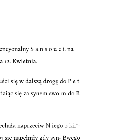
ncyonalny S a n s o u c i, na
a 12. Kwietnia.
ści się w dalszą drogę do P e t
 udaiąc się za synem swoim do R
iechała naprzeciw N iego o kii*-
»j się napełniły gdy syn- Bwego