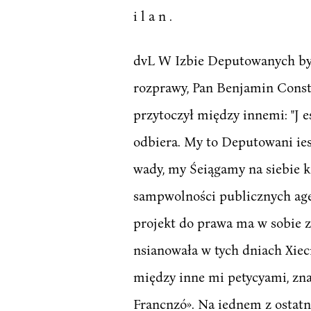
i l a n .
dvL W Izbie Deputowanych był
rozprawy, Pan Benjamin Const
przytoczył między innemi: "J 
odbiera. My to Deputowani ies
wady, my Śeiągamy na siebie ka
sampwolności publicznych agen
projekt do prawa ma w sobie z
nsianowała w tych dniach Xiec
między inne mi petycyami, zna
Francnzó». Na iednem z ostatni