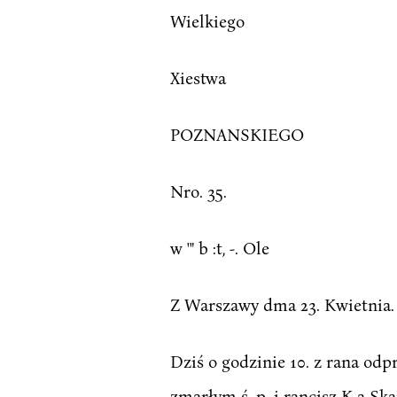
Wielkiego
Xiestwa
POZNANSKIEGO
Nro. 35.
w '" b :t, -. Ole
Z Warszawy dma 23. Kwietnia.
Dziś o godzinie 10. z rana odp
zmarłym ś. p. i rancisz K a 