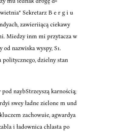
szy mu iednak drogę d«
etnia* Sekretarz B e r g i u
Indyach, zawieriiącą ciekawy
emi. Miedzy inm mi przytacza w
ty od nazwiska wyspy, S1.
u politycznego, dzielny stan
 pod naybStrzeyszą karnością;
ardyi swey ładne zielone m und
ym kluczem zachowuie, agwardya
zabla i ładownica chlasta po