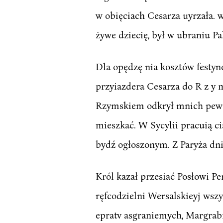
w obięciach Cesarza uyrzała. 
żywe dziecię, był w ubraniu Pa
Dla opędzę nia kosztów festyn
przyiazdera Cesarza do R z y 
Rzymskiem odkrył mnich pewie
mieszkać. W Sycylii pracuią c
bydź ogłoszonym. Z Paryża dnia
Król kazał przesiać Posłowi Pe
ręfcodzielni Wersalskieyj wsz
epratv asgraniemych, Margrabię 