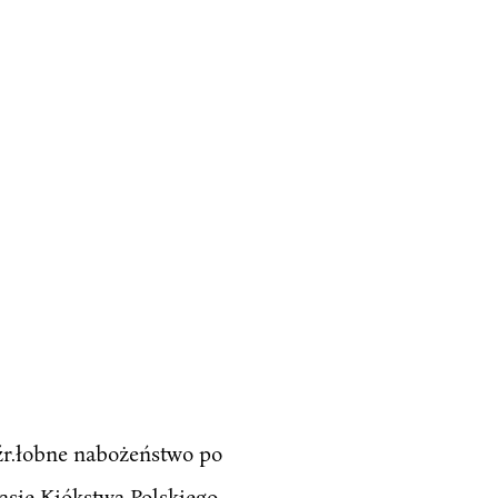
 źr.łobne nabożeństwo po
sie Kiókstwa Polskiego.