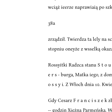
wciąż ieerze naprawiaią po sz
38a
zrządził. Twierdza ta lely na s
stopniu oneyże z wsselką okaza
Rossyitki Radzca stanu S t o u
e r s - burga, Matka iego, z d
o s s y i. Z Włoch dnia 10. Kwie
Gdy Cesarz F r a n c i s z e k 
-- godzin Xiężna Parmeńska. Wy