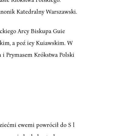
Kanonik Katedralny Warszawski.
ickiego Arcy Biskupa Guie
kim, a poź iey Kuiawskim. W
m i Prymasem Krókstwa Polski
dziećmi ewemi powrócił do S l