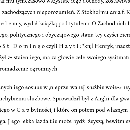
skował mu tymczasowo wszystkie iego dochody, zostawiw
zachodzących nieporozumień. Z Stokholmu dnia f. Kwi
 h e l e m y, wydał książką pod tytulemr O Zachodnich 
go, politycznego i obyczajowego stanu tey czyści zi
 t . D o m i n g o czyli H a y t i : "kn;l Henryk, inacz
żył z« staieniiego, ma za głowie cele swoiego sysitmat
i gromadzenie ogromnych
nych iego eosuue w ,nieprzerwanej' służbie woie»>ney
a uchybienia służbowe. Sprowadził był z Anglii dla gw
za iego w C a p bytności, i które on potem pod własn
a. J ego lekka iazda t;ie może bydź lżeyszą; bewitm s