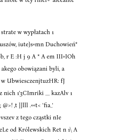
h strate w wypłatach 1
unduszów, iute}s«mn Duchowień*
, r E :H j 9 A * A em III»IOh
WU akego obowiązani byli, a
wo w UbwiesczenjtuzHR: fJ
z nich 1'3CImriki __ kazAlv 1
 ,t ]]lll .««t< 'fia_'
-vszev z tego cząstki nIe
ieLe od Królewskich Ret n 1\ A