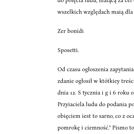
wszelkich względach maią dla 
Zer bonidi
Sposetti.
Od czasu ogłoszenia zapytania
zdanie ogłosił w któtkiey tre
dnia 12. S tycznia i g i 6 ro
Przyiaciela ludu do podania p
obięciem iest to sarno, co z oc
pomrokę i ciemność." Pismo to 