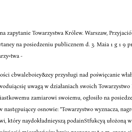
a zapytanie Towarzystwa Królew. Warszaw, Przyjaciół
, czytaney na posiedzeniu publicznem d. 3. Maia 1 g 1 9 
rzy«twa -
ości cbwaleboiey&zey przysługi nad poświęcanie włałi
owoduiącsię uwagą w działaniach swoich Towarzystwo
wiastkowemu zamiarowi swoiemu, ogłosiło na posiedze
w następuiącey osnowie: "Towarzystwo wyznacza, nag
owi, który naydokładnieyszą podainStfukcyą ułożoną 
 oświecić mieszkańców kraiu naszego w t e m, czego się