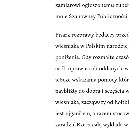
zamiarowi ogłoszonemu zupełn
moie Szanowney Publiczności 
Pisarz rozprawy będącey prze
wieśniaka w Polskim narodzie,
poniżenie. Gdy rozmaite czasó
osób uprawie roli oddanych, w
ie6cze wskazania pomocy, któr
naybliżty do dobra i sczęścia 
wieśniaka, zacząwszy od Łoltbk
iest njgani' em, a razem stos
zaradzić.Rzecz całą wykłada w 