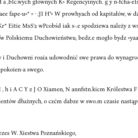
 £ c d a ,bIc.wych głównych K« Regencyinych. g y n-fcha-
aee fape-u»* » · ;JI H"« W prowhyach od kapitałów, w d
 Kr* Eitie MsS'2 wPcobśd iak s-.e spodziewa należy z 
rfw Polskiemu Duchowieństwu, bedz.e mogło bydz «yaa
 Duchowni roaia udowodnić swe prawa do wynagrodzenia ,,,
-pokoien-a swego.
I , h i A C Y z J O Xiamen, N annfstn.kicm Królestwa F o 
mentów dłużnych, o czćm dabze w swo.m czasie nastą
zes W. Xiestwa Poznańskiego,