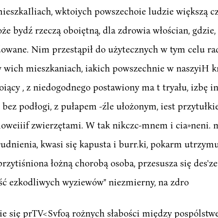
eszkaIliach, wktoiych powszechoie ludzie większą czę
 może bydź rzeczą oboiętną, dla zdrowia włościan, gdzie
owane. Nim przestąpił do użytecznych w tym celu rad
ów wich mieszkaniach, iakich powszechnie w naszyiH 
iący , z niedogodnego postawiony ma t tryału, izbę in
bez podłogi, z pułapem -źle ułożonym, iest przytułkie
uioweiiif zwierzętami. W tak nikczc-mnem i cia»neni. 
rudnienia, kwasi się kapusta i burr.ki, pokarm utrzymu
ży przytiśniona łożną chorobą osoba, przesusza się des
ć ezkodliwych wyziewów" niezmierny, na zdro
ie się prTV<Svfoą rożnych słabości między pospólstw