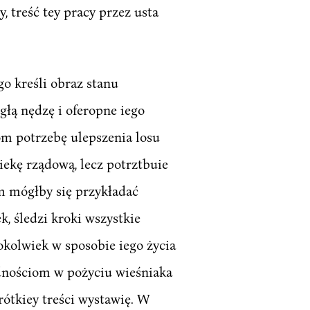
treść tey pracy przez usta
o kreśli obraz stanu
głą nędzę i oferopne iego
om potrzebę ulepszenia losu
iekę rządową, lecz potrztbuie
m mógłby się przykładać
, śledzi kroki wszystkie
cokolwiek w sposobie iego życia
odnościom w pożyciu wieśniaka
rótkiey treści wystawię. W