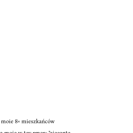
* o moie 8« mieszkańców
 moie w tey rmer« "aieeante