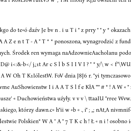
go do te«ó daźv Je bv n . i u T i " z prry " " y * okazac
 A A Z e n t T - A " T * * ponoszona, wynagrodzić z f
 *anych. Środek ren wymaga naAdzownieAacholanu podob
i ID@ i<:&-b</ j,;1t Ar c S l b S I I V I ? " * y/\ w < f"\
m S A W Oh T K1IólestW. FoV dnia J8J6 r. "yi tymczaso
e AuShowienstw I i A A T S l f e KłA "'" # * ! A W « " 
ze' « Duchowieństwa uźyły. v v v \ ttaaIU "rree Wvw.; @>!
go, którzy dawn.c« h"ii w «b « ., i" ; ,,; nAt,A nivmnif
twie Polskien* W A ° A " 7 T K c h ! Ł « n i ! osobno 