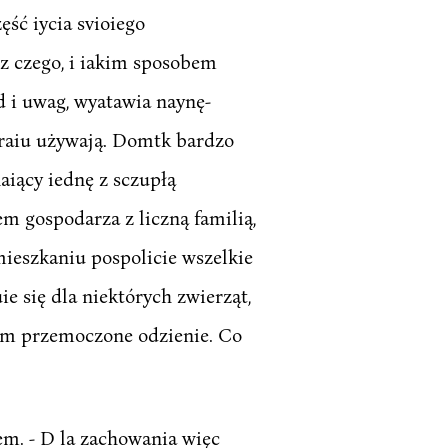
ść iycia svioiego
, z czego, i iakim sposobem
 i uwag, wyatawia naynę-
kraiu używają. Domtk bardzo
aiący iednę z sczupłą
m gospodarza z liczną familią,
mieszkaniu pospolicie wszelkie
ie się dla niektórych zwierząt,
'zem przemoczone odzienie. Co
em. - D la zachowania więc