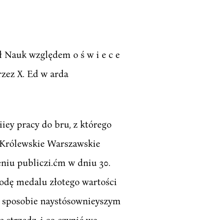
 Nauk względem o ś w i e c e
przez X. Ed w arda
iey pracy do bru, z którego
 Królewskie Warszawskie
niu publiczi.ćm w dniu 30.
rodę medalu złotego wartości
w sposobie naystósownieyszym
 strzedz, i co czynić we