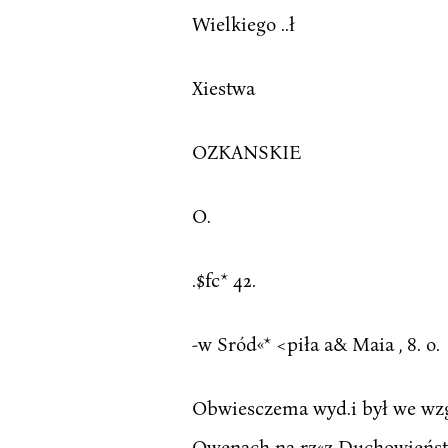
Wielkiego ..ł
Xiestwa
OZKANSKIE
O.
.$fc* 42.
-w Sród«* <piła a& Maia , 8. o.
Obwiesczema wyd.i był we wzglvdz
Owenach na rz«z Duchowieństw