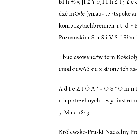
bI fi % 5 JI £ Y 1\ I I fi £ I j
dzć mO(!e (yn.au« te »tspoke.ai
kompozytachbrennen, i t. d. «
Poznańskim S h S i V S ftSŁa
1 bue esowaneAw tern Kościoły i
cnodziewAć sie z stionv ich za
A d f e Z t Ó A * » O S " O m n 
c h potrzebnych ces.yi instru
7. Maia 1819.
Królewsko-Pruski Naczelny Pre