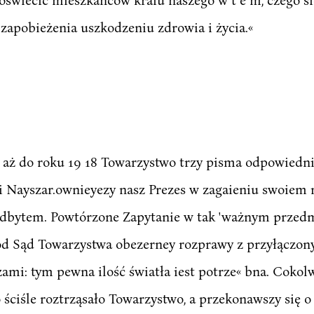
zapobieżenia uszkodzeniu zdrowia i życia.«
 aż do roku 19 18 Towarzystwo trzy pisma odpowiednie
ści Nayszar.ownieyezy nasz Prezes w zagaieniu swoiem 
ku odbytem. Powtórzone Zapytanie w tak 'ważnym przed
od Sąd Towarzystwa obezerney rozprawy z przyłączon
zami: tym pewna ilość światła iest potrze« bna. Cokolw
ściśle roztrząsało Towarzystwo, a przekonawszy się o 