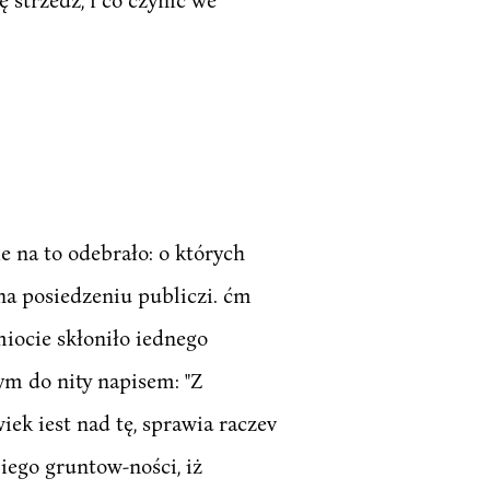
 na to odebrało: o których
na posiedzeniu publiczi. ćm
miocie skłoniło iednego
ym do nity napisem: "Z
iek iest nad tę, sprawia raczev
iego gruntow-ności, iż