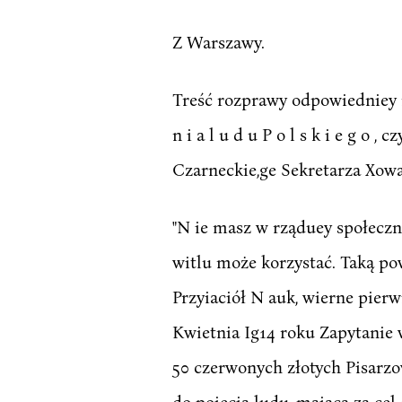
Z Warszawy.
Treść rozprawy odpowiedniey n
n i a l u d u P o l s k i e g o 
Czarneckie,ge Sekretarza Xowa
"N ie masz w rząduey społeczn
witlu może korzystać. Taką p
Przyiaciół N auk, wierne pier
Kwietnia Ig14 roku Zapytanie 
50 czerwonych złotych Pisarz
do poięcia ludu, maiącą za cel