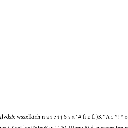
!e wszelkich n a i e i j S s a ' # fi 2 fi )K " A 1 * ! 
a i KosLlowTutevS w ", TM IIIony Rj,d owszem ten na