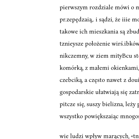
pierwszym rozdziale mówi o mi
pr.zepędzaią,. i sądzi, że iiie
takowe ich mieszkania są zbud
tznieysze położenie wirś.ibk
nikczemny, w ziem mityBcu sto
komórką, z małemi okienkami, 
czebciką, a często nawet z do
gospodarskie ułatwiają się zat
pitcze się, suszy bielizna, le
wszystko powiększaiąc mnogoś
wie ludzi wpływ marących, «tn