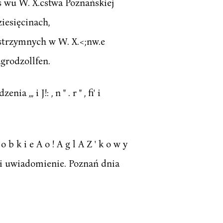
eIs wu W. X.cstwa Poznańskiej
ziesięcinach,
wstrzymnych w W. X.<;nw.e
grodzollfen.
 i J!: , n " . r " , fi' i
b k i e A o ! A g l A Z ' k o w y
pi uwiadomienie. Poznań dnia