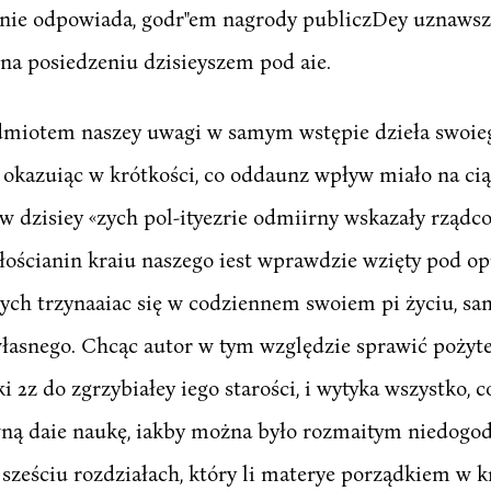
ie odpowiada, godr"em nagrody publiczDey uznawszy, 
na posiedzeniu dzisieyszem pod aie.
dmiotem naszey uwagi w samym wstępie dzieła swoieg
 okazuiąc w krótkości, co oddaunz wpływ miało na cią
w dzisiey «zych pol-ityezrie odmiirny wskazały rządc
łościanin kraiu naszego iest wprawdzie wzięty pod op
ych trzynaaiac się w codziennem swoiem pi życiu, sa
własnego. Chcąc autor w tym względzie sprawić pożytek
i 2z do zgrzybiałey iego starości, i wytyka wszystko, 
owną daie naukę, iakby można było rozmaitym niedog
sześciu rozdziałach, który li materye porządkiem w k