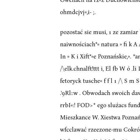
ohmdcjvj«,i- ;.
pozostać sie musi, 1 ze zamiar k
naiwnościach*» natura » fi k A
In » K i Xift*»e Poznańskie,».
/\elk.chnalft!ttt i, El fb W ó .l
fetoryck tusche« f f l 1 /\ S 
.'9Rl::w . Obwodach swoich dawm
rrbI«:! FOD>* ego sluźacs fundus
Mieszkance W. Xiestwa Poznańskie
wfcclawać rzeezone-mu Cokróles