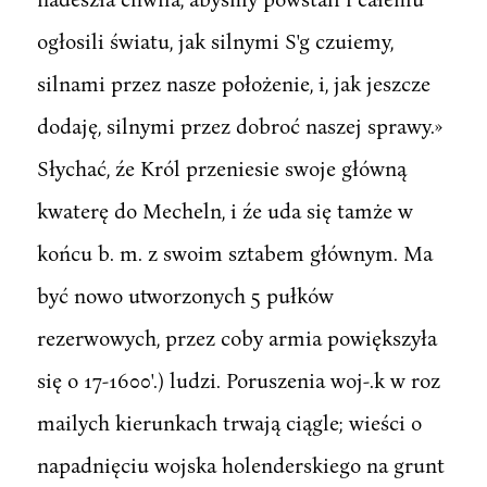
ogłosili światu, jak silnymi S'g czuiemy,
silnami przez nasze położenie, i, jak jeszcze
dodaję, silnymi przez dobroć naszej sprawy.»
Słychać, źe Król przeniesie swoje główną
kwaterę do Mecheln, i źe uda się tamże w
końcu b. m. z swoim sztabem głównym. Ma
być nowo utworzonych 5 pułków
rezerwowych, przez coby armia powiększyła
się o 17-1600'.) ludzi. Poruszenia woj-.k w roz
mailych kierunkach trwają ciągle; wieści o
napadnięciu wojska holenderskiego na grunt