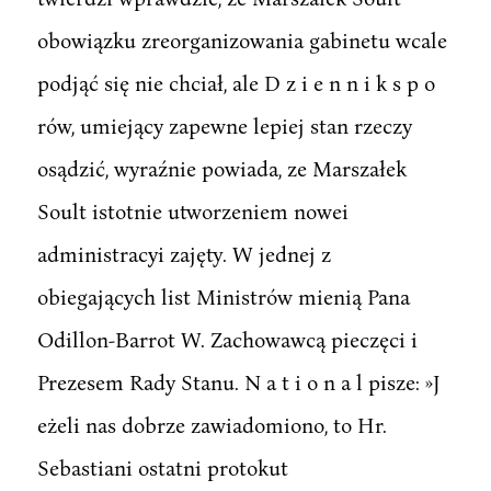
obowiązku zreorganizowania gabinetu wcale
podjąć się nie chciał, ale D z i e n n i k s p o
rów, umiejący zapewne lepiej stan rzeczy
osądzić, wyraźnie powiada, ze Marszałek
Soult istotnie utworzeniem nowei
administracyi zajęty. W jednej z
obiegających list Ministrów mienią Pana
Odillon-Barrot W. Zachowawcą pieczęci i
Prezesem Rady Stanu. N a t i o n a l pisze: »J
eżeli nas dobrze zawiadomiono, to Hr.
Sebastiani ostatni protokut