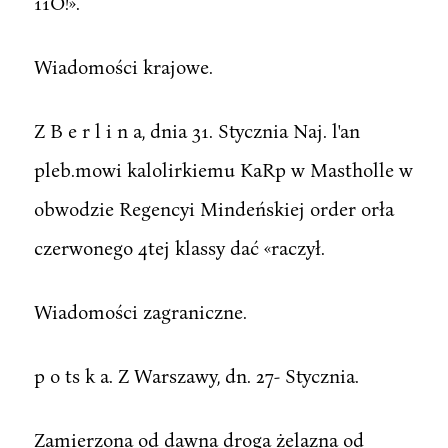
11O!».
Wiadomości krajowe.
Z B e r l i n a, dnia 31. Stycznia Naj. l'an
pleb.mowi kalolirkiemu KaRp w Mastholle w
obwodzie Regencyi Mindeńskiej order orła
czerwonego 4tej klassy dać «raczył.
Wiadomości zagraniczne.
p o ts k a. Z Warszawy, dn. 27- Stycznia.
Zamierzona od dawna droga żelazna od