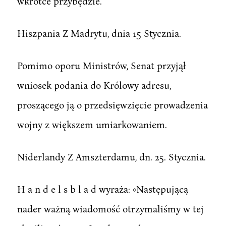
wkrótce przybędzie.
Hiszpania Z Madrytu, dnia 15 Stycznia.
Pomimo oporu Ministrów, Senat przyjął
wniosek podania do Królowy adresu,
proszącego ją o przedsięwzięcie prowadzenia
wojny z większem umiarkowaniem.
Niderlandy Z Amszterdamu, dn. 25. Stycznia.
H a n d e l s b l a d wyraża: «Następującą
nader ważną wiadomość otrzymaliśmy w tej