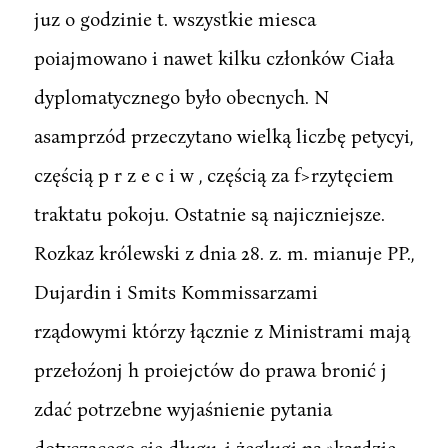
juz o godzinie t. wszystkie miesca
poiajmowano i nawet kilku członków Ciała
dyplomatycznego było obecnych. N
asamprzód przeczytano wielką liczbę petycyi,
częścią p r z e c i w , częścią za f>rzytęciem
traktatu pokoju. Ostatnie są najiczniejsze.
Rozkaz królewski z dnia 28. z. m. mianuje PP.,
Dujardin i Smits Kommissarzami
rządowymi którzy łącznie z Ministrami mają
przełoźonj h proiejctów do prawa bronić j
zdać potrzebne wyjaśnienie pytania
dotyczącego się długu ,i żeglugi na »kardzie.