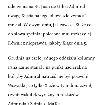
uderzenia na S1. Juan de Ulloa Admirał
uwagę Xiecia na jego obowiązki zwracać
musiał. W owym dniu, jak zawsze, Xiąźę co
do słowa spełniał polecone mui rozkazy. 2)
Również nieprawda, jakoby Xiąźc dnia 5.
Grudnia na czele jednego oddziału kolumny
Pana Laine stanął i na punkt nacierał, na
któryby Admirał natrzeć nie był pozwolił.
Wszystko, co tylko Xiąźę w tym dniu czynił,
czynił wskutek wyraźnych rozkazów
Admirała.« Z dnia 5. MaTca.