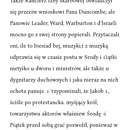
Także Kanclerz Izby skarbowej oświadczył
się przeciw wnioskowi Pana Duncombe; ale
Panowie Leader, Ward, Warburton i d'lsraeli
mocno go z swej strony popierali. Przytaczali
oni, ile to biesiad bej, muzyki;i z muzyką
odprawia się w czasie postu w Srody i 1'iątki
nietyiko u dworu i ministrów, ale także u
dygnitarzy duchownych i jaka nieraz na nich
ochota panuje. 1 'rzypominali, że Jakob 1.,
ściśle po protestancka. myśjący król,
towarzystwu aktorów właśniew Środę -i
Piątek przed sobą grać pozwolił, ponieważ w