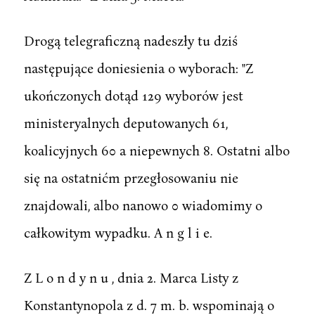
Drogą telegraficzną nadeszły tu dziś
następujące doniesienia o wyborach: "Z
ukończonych dotąd 129 wyborów jest
ministeryalnych deputowanych 61,
koalicyjnych 60 a niepewnych 8. Ostatni albo
się na ostatnićm przegłosowaniu nie
znajdowali, albo nanowo 0 wiadomimy o
całkowitym wypadku. A n g l i e.
Z L o n d y n u , dnia 2. Marca Listy z
Konstantynopola z d. 7 m. b. wspominają o