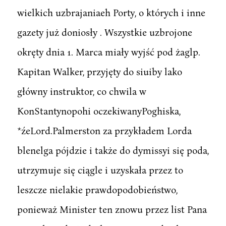
wielkich uzbrajaniaeh Porty, o których i inne
gazety już doniosły . Wszystkie uzbrojone
okręty dnia 1. Marca miały wyjść pod żaglp.
Kapitan Walker, przyjęty do siuiby lako
główny instruktor, co chwila w
KonStantynopohi oczekiwanyPoghiska,
*źeLord.Palmerston za przykładem Lorda
blenelga pójdzie i także do dymissyi się poda,
utrzymuje się ciągle i uzyskała przez to
leszcze nielakie prawdopodobieństwo,
ponieważ Minister ten znowu przez list Pana