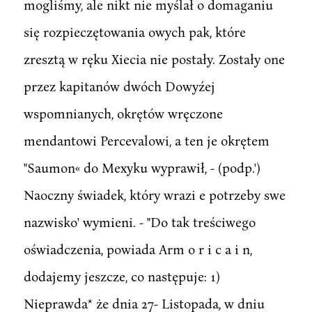
mogliśmy, ale nikt nie myślał o domaganiu
się rozpieczętowania owych pak, które
zresztą w ręku Xiecia nie postały. Zostały one
przez kapitanów dwóch Dowyźej
wspomnianych, okrętów wręczone
mendantowi Percevalowi, a ten je okrętem
"Saumon« do Mexyku wyprawił, - (podp.')
Naoczny świadek, który wrazi e potrzeby swe
nazwisko' wymieni. - "Do tak treściwego
oświadczenia, powiada Arm o r i c a i n,
dodajemy jeszcze, co następuje: 1)
Nieprawda* że dnia 27- Listopada, w dniu