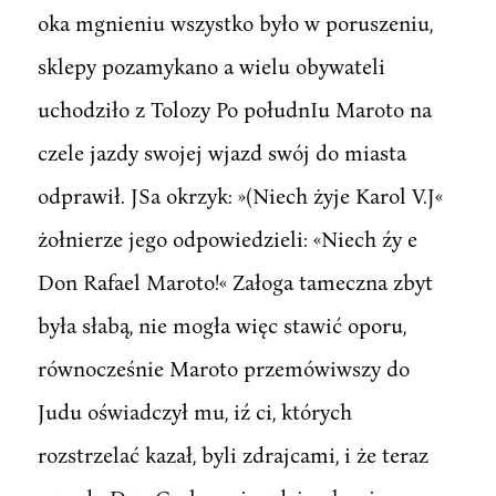
oka mgnieniu wszystko było w poruszeniu,
sklepy pozamykano a wielu obywateli
uchodziło z Tolozy Po połudnIu Maroto na
czele jazdy swojej wjazd swój do miasta
odprawił. JSa okrzyk: »(Niech żyje Karol V.J«
żołnierze jego odpowiedzieli: «Niech źy e
Don Rafael Maroto!« Załoga tameczna zbyt
była słabą, nie mogła więc stawić oporu,
równocześnie Maroto przemówiwszy do
Judu oświadczył mu, iź ci, których
rozstrzelać kazał, byli zdrajcami, i że teraz