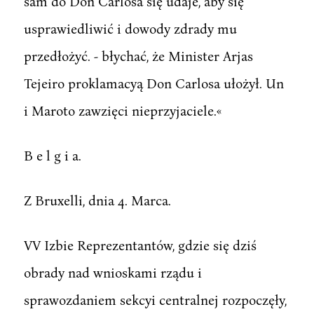
sam do Don Carlosa się udaje, aby się
usprawiedliwić i dowody zdrady mu
przedłożyć. - błychać, że Minister Arjas
Tejeiro proklamacyą Don Carlosa ułożył. Un
i Maroto zawzięci nieprzyjaciele.«
B e l g i a.
Z Bruxelli, dnia 4. Marca.
VV Izbie Reprezentantów, gdzie się dziś
obrady nad wnioskami rządu i
sprawozdaniem sekcyi centralnej rozpoczęły,