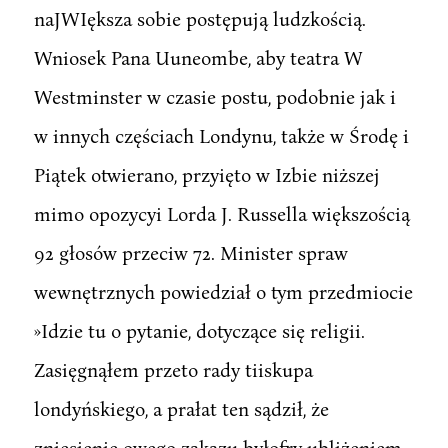
naJWIększa sobie postępują ludzkością.
Wniosek Pana Uuneombe, aby teatra W
Westminster w czasie postu, podobnie jak i
w innych częściach Londynu, także w Środę i
Piątek otwierano, przyięto w Izbie niższej
mimo opozycyi Lorda J. Russella większością
92 głosów przeciw 72. Minister spraw
wewnętrznych powiedział o tym przedmiocie
»Idzie tu o pytanie, dotyczące się religii.
Zasięgnąłem przeto rady tiiskupa
londyńskiego, a prałat ten sądził, że
zniesienie owego zakazu byłofry ubliżeniem