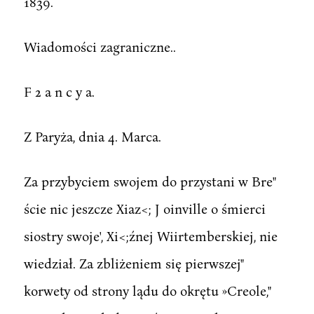
1839.
Wiadomości zagraniczne..
F 2 a n c y a.
Z Paryża, dnia 4. Marca.
Za przybyciem swojem do przystani w Bre"
ście nic jeszcze Xiaz<; J oinville o śmierci
siostry swoje', Xi<;źnej Wiirtemberskiej, nie
wiedział. Za zbliżeniem się pierwszej"
korwety od strony lądu do okrętu »Creole,"