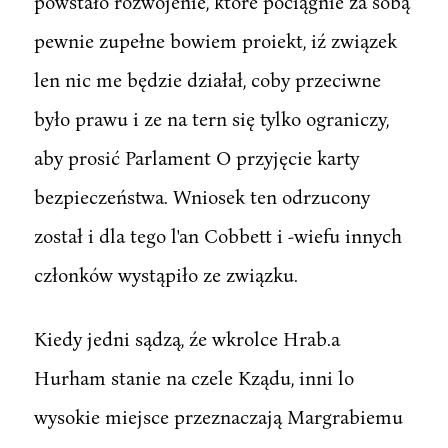
powstało rozwojenie, które pociągnie za sobą
pewnie zupełne bowiem proiekt, iź związek
len nic me będzie działał, coby przeciwne
było prawu i ze na tern się tylko ograniczy,
aby prosić Parlament O przyjęcie karty
bezpieczeństwa. Wniosek ten odrzucony
został i dla tego l'an Cobbett i -wiefu innych
członków wystąpiło ze związku.
Kiedy jedni sądzą, źe wkrolce Hrab.a
Hurham stanie na czele Kządu, inni lo
wysokie miejsce przeznaczają Margrabiemu