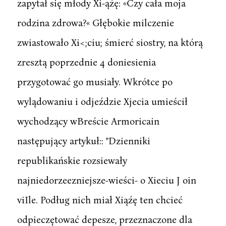
zapytał się młody Xi-ąźę: «Czy cała moja
rodzina zdrowa?« Głębokie milczenie
zwiastowało Xi<;ciu; śmierć siostry, na którą
zresztą poprzednie 4 doniesienia
przygotować go musiały. Wkrótce po
wylądowaniu i odjeździe Xjecia umieścił
wychodzący wBreście Armoricain
następujący artykuł:: "Dzienniki
republikańskie rozsiewały
najniedorzeezniejsze-wieści- o Xieciu J oin
viIle. Podług nich miał Xiąźę ten chcieć
odpieczętować depesze, przeznaczone dla