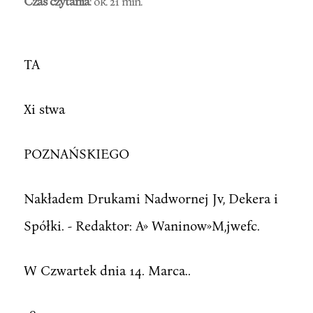
Czas czytania
: ok. 21 min.
TA
Xi stwa
POZNAŃSKIEGO
Nakładem Drukami Nadwornej Jv, Dekera i
Spółki. - Redaktor: A» Waninow»M,jwefc.
W Czwartek dnia 14. Marca..