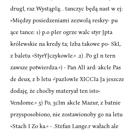
drugI, raz WystąpIą; . tanczyc będą nast w ej:
»Między posiedzeniami zezwolą reskry- pu
ące tance: 1) p.o pIer ogrze walc styr Jpta
królewskie na kredy ta; Izba takowe po- SkI,.
z baletu »StyrYJczykowIe.« .2) .Po gI n tern
zawsze potwierdza.«) - Pan AlI ard: akcIe Pas
de deux, z b letu »'pazIowIe XICCIa Ja jeszcze
dodaję, że choćby materyał ten isto-
Vendome.« 3) Po, 3cIm akcIe Mazur, z batnie
przysposobiono, nie zostawionoby go na letu
»Stach I Zo ka.« - .Stefan Lange.r wałach ale