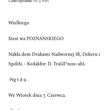
Czas czytania
: ok. 9 min.
Wielkiego
Xiest wa POZNANSKIEGO
Nakła dem Drakami Nadwornej IK, Dekeru i
SpólAi. - Kedakfor: lI. TraUl*nou>ahL
-Ng t $ 9 .
We Wtorek dnia 7. Czerwca.