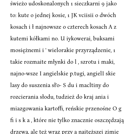
świeżo udoskonalonych 1 sieczkarni 9 jako
to: kute o jednej kosie, 1 JK vciisii o dwóch
kosach i ł najnowsze o czterech kosach A z
kutemi kółkami no. U iykowerai, buksami
mosiężnemi i ' wielorakie przyrządzenie, 1
takie rozmaite młynki do l , szrotu i maki,
najno-wsze I angielskie p.tugi, angielI skie
lasy do suszenia sł'o- S du i macltiny do
rozcierania słodu, tudzież do kraj ania i
miazgowania kartoffi, reńskie przenośne O g
fi i s k a , które nie tylko znacznie oszczędzają
drzewa, ale też wraz przy a najtęższej zimie