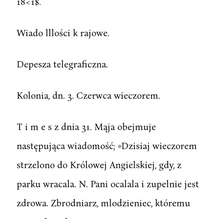
18<1$.
Wiado lllości k rajowe.
Depesza telegraficzna.
Kolonia, dn. 3. Czerwca wieczorem.
T i m e s z dnia 31. Mąja obejmuje
następująca wiadomość; »Dzisiaj wieczorem
strzelono do Królowej Angielskiej, gdy, z
parku wracala. N. Pani ocalala i zupelnie jest
zdrowa. Zbrodniarz, mlodzieniec, któremu