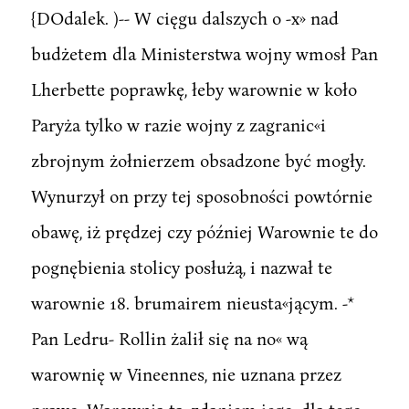
{DOdalek. )-- W cięgu dalszych o -x» nad
budżetem dla Ministerstwa wojny wmosł Pan
Lherbette poprawkę, łeby warownie w koło
Paryża tylko w razie wojny z zagranic«i
zbrojnym żołnierzem obsadzone być mogły.
Wynurzył on przy tej sposobności powtórnie
obawę, iż prędzej czy później Warownie te do
pognębienia stolicy posłużą, i nazwał te
warownie 18. brumairem nieusta«jącym. -*
Pan Ledru- Rollin żalił się na no« wą
warownię w Vineennes, nie uznana przez