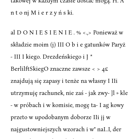
takowej w każdym czasie dostać mogą. H. A
n t o nj M i e r z y ń s ki.
al D O N I E S I E N I E . % <.,> Ponieważ w
składzie moim (j) III O b i e gatunków Paryż
- III I kiego. Drezdeńskiego i J *
BerlilftSkiegO znaczne zawsze < > 4£
znajdują się zapasy i tenże na własny I IIi
utrzymuję rachunek, nie zaś - jak zwy- ]l » kle
- w próbach i w komisie, mogę ta- I ag kowy
przeto w upodobanym doborze IIi jj w
najgustowniejszych wzorach i w" naI..I, der