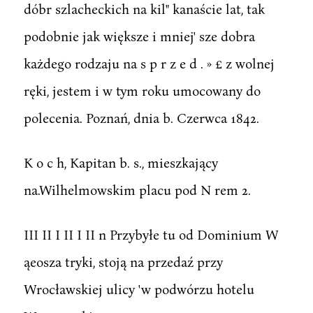
dóbr szlacheckich na kil" kanaście lat, tak
podobnie jak większe i mniej' sze dobra
każdego rodzaju na s p r z e d . » £ z wolnej
ręki, jestem i w tym roku umocowany do
polecenia. Poznań, dnia b. Czerwca 1842.
K o c h, Kapitan b. s., mieszkający
na.Wilhelmowskim placu pod N rem 2.
III II I II I II n Przybyłe tu od Dominium W
ąeosza tryki, stoją na przedaź przy
Wrocławskiej ulicy 'w podwórzu hotelu