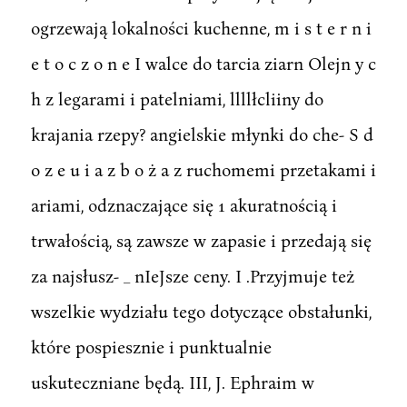
ogrzewają lokalności kuchenne, m i s t e r n i
e t o c z o n e I walce do tarcia ziarn Olejn y c
h z legarami i patelniami, llllłcliiny do
krajania rzepy? angielskie młynki do che- S d
o z e u i a z b o ż a z ruchomemi przetakami i
ariami, odznaczające się 1 akuratnością i
trwałością, są zawsze w zapasie i przedają się
za najsłusz- _ nIeJsze ceny. I .Przyjmuje też
wszelkie wydziału tego dotyczące obstałunki,
które pospiesznie i punktualnie
uskuteczniane będą. III, J. Ephraim w