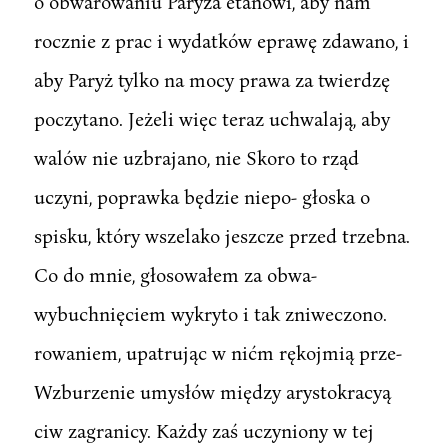
o obwarowaniu Paryża etanowi, aby nam
rocznie z prac i wydatków eprawę zdawano, i
aby Paryż tylko na mocy prawa za twierdzę
poczytano. Jeżeli więc teraz uchwalają, aby
walów nie uzbrajano, nie Skoro to rząd
uczyni, poprawka będzie niepo- głoska o
spisku, który wszelako jeszcze przed trzebna.
Co do mnie, głosowałem za obwa-
wybuchnięciem wykryto i tak zniweczono.
rowaniem, upatrując w nićm rękojmią prze-
Wzburzenie umysłów między arystokracyą
ciw zagranicy. Każdy zaś uczyniony w tej