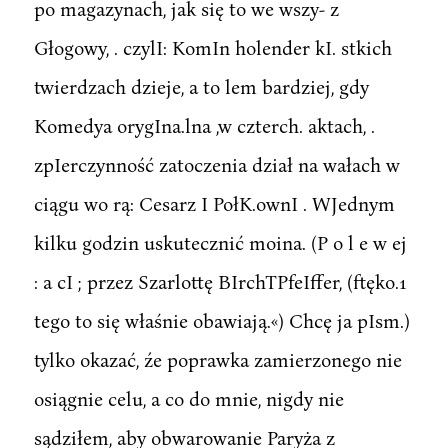
po magazynach, jak się to we wszy- z
Głogowy, . czylI: KomIn holender kI. stkich
twierdzach dzieje, a to lem bardziej, gdy
Komedya orygIna.lna ,w czterch. aktach, .
zpIerczynność zatoczenia dział na wałach w
ciągu wo rą: Cesarz I PołK.ownI . WJednym
kilku godzin uskutecznić moina. (P o l e w ej
: a cI ; przez Szarlottę BIrchTPfeIffer, (ftęko.1
tego to się właśnie obawiają.«) Chcę ja pIsm.)
tylko okazać, źe poprawka zamierzonego nie
osiągnie celu, a co do mnie, nigdy nie
sądziłem, aby obwarowanie Paryża z