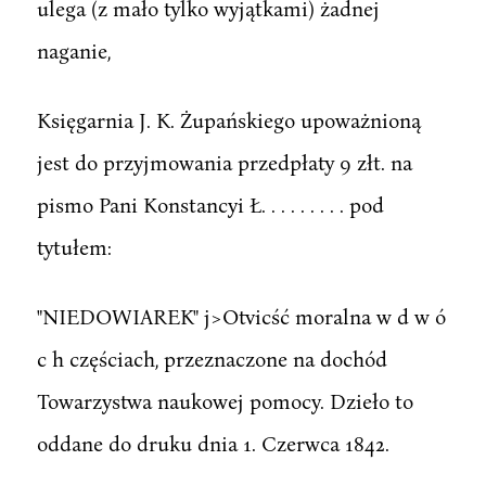
ulega (z mało tylko wyjątkami) żadnej
naganie,
Księgarnia J. K. Żupańskiego upoważnioną
jest do przyjmowania przedpłaty 9 złt. na
pismo Pani Konstancyi Ł. . . . . . . . . pod
tytułem:
"NIEDOWIAREK" j>Otvicść moralna w d w ó
c h częściach, przeznaczone na dochód
Towarzystwa naukowej pomocy. Dzieło to
oddane do druku dnia 1. Czerwca 1842.