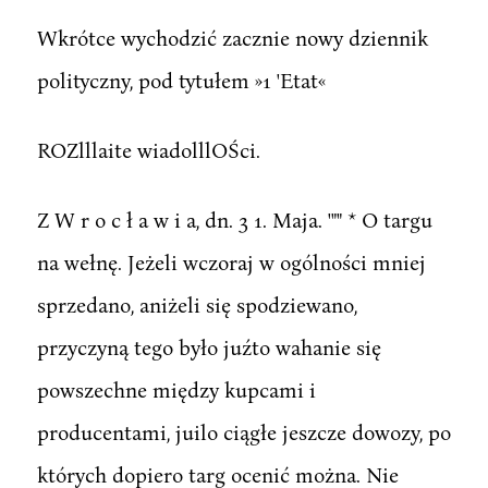
Wkrótce wychodzić zacznie nowy dziennik
polityczny, pod tytułem »1 'Etat«
ROZlllaite wiadolllOŚci.
Z W r o c ł a w i a, dn. 3 1. Maja. '"" * O targu
na wełnę. Jeżeli wczoraj w ogólności mniej
sprzedano, aniżeli się spodziewano,
przyczyną tego było juźto wahanie się
powszechne między kupcami i
producentami, juilo ciągłe jeszcze dowozy, po
których dopiero targ ocenić można. Nie