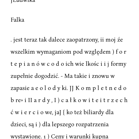
Falka
. jest teraz tak dalece zaopatrzony, ii moj źe
wszelkim wymaganiom pod względem ) f o r
t e p i a n ó w c o d o ich wie lkośc i i j formy
zupełnie dogodzić. - Ma takie i znowu w
zapasie a e o l o d y ki. JJ K o m p l e t n e d o
b re» i II a r d y , I ) c a ł k o w i t e i t r z e c h
ć w i e r c i o we, jaJ { ko też biliardy dla
dzieci, są i ) dla lepszego rozpatrzenia
wystawione. 1 ) Ceny i warunki kupna