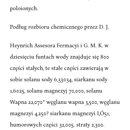
poloionych.
Podług rozbioru chemicznego przez D. J.
Heynrich Assesora Fermacyi i G. M. K. w
dziesięciu funtach wody znajduje się 800
części stałych, te stałe części zawierają w
sobie solanu sody 6,33034, siarkanu sody
1,6025, solanu magnezyj 70,000, solanu
Wapna 22,070* węglanu wapna 3,500, węglanu
magnezyi 4,250? siarkanu magnezyi I,Ó51,
humorowych części 32,005. straty 2,300.