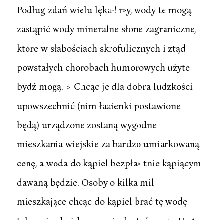
Podług zdań wielu lęka-! r»y, wody te mogą
zastąpić wody mineralne słone zagraniczne,
które w słabościach skrofulicznych i ztąd
powstałych chorobach humorowych użyte
bydź mogą. > Chcąc je dla dobra ludzkości
upowszechnić (nim łaaienki postawione
będą) urządzone zostaną wygodne
mieszkania wiejskie za bardzo umiarkowaną
cenę, a woda do kąpiel bezpła» tnie kąpiącym
dawaną będzie. Osoby o kilka mil
mieszkające chcąc do kąpiel brać tę wodę