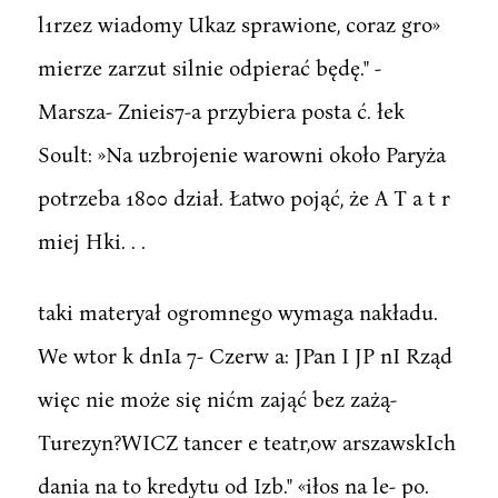
l1rzez wiadomy Ukaz sprawione, coraz gro»
mierze zarzut silnie odpierać będę." -
Marsza- Znieis7-a przybiera posta ć. łek
Soult: »Na uzbrojenie warowni około Paryża
potrzeba 1800 dział. Łatwo pojąć, że A T a t r
miej Hki. . .
taki materyał ogromnego wymaga nakładu.
We wtor k dnIa 7- Czerw a: JPan I JP nI Rząd
więc nie może się nićm zająć bez zażą-
Turezyn?WICZ tancer e teatr,ow arszawskIch
dania na to kredytu od Izb." «iłos na le- po.