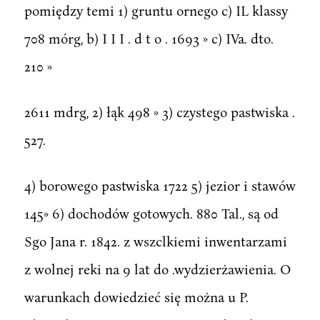
pomiędzy temi 1) gruntu ornego c) IL klassy
708 mórg, b) I I I . d t o . 1693 » c) IVa. dto.
210 »
2611 mdrg, 2) łąk 498 » 3) czystego pastwiska .
527.
4) borowego pastwiska 1722 5) jezior i stawów
145» 6) dochodów gotowych. 880 Tal., są od
Sgo Jana r. 1842. z wszclkiemi inwentarzami
z wolnej reki na 9 lat do .wydzierżawienia. O
warunkach dowiedzieć się można u P.