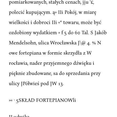
pomiarkowanych, stałych cenach, jju '£,
polecić kupującym. ą» IIi Pokój, w miarę
wielkości i dobroci IIi «* towaru, może być
ozdobiony wydatkiem » f 5 do 60 Tal. S Jakób
Mendelsohn, ulica Wrocławska J\@ 4. % N
owe fortepiana w formie skrzydła z W
rocławia, nader przyjemnego dźwięku i
pięknie zbudowane, sa do sprzedania przy
ulicy JPółwieś pod JW 13.
»« · 5SKŁAD FORTEPIANOWli
JLudwika