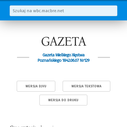
GAZETA
Gazeta Wielkiego Xięstwa
Poznańskiego 1842.06.07 Nr129
WERSJA DJVU
WERSJA TEKSTOWA
WERSJA DO DRUKU