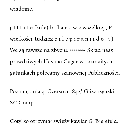
wiadome.
j I I t i I e (kule) b i l a r o w c wszelkiej , P
wielkości, tudzież b i l e p i r a n i i d o - i )
We są zawsze na zbyciu. »»»»»»»<Skład nasz
prawdziwych Havana-Cygar w rozmaitych
gatunkach polecamy szanownej Publiczności.
Poznań, dnia 4. Czerwca 1842,', Gliszczyński
SC Comp.
Cotylko otrzymał świeży kawiar G. Bielefeld.