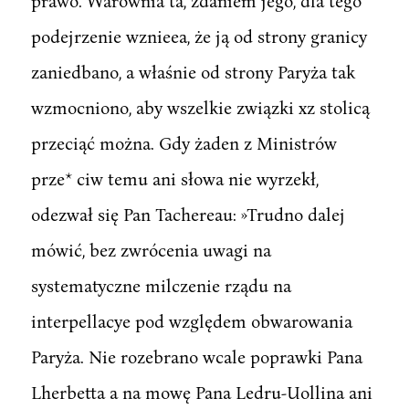
prawo. Warownia ta, zdaniem jego, dla tego
podejrzenie wznieea, że ją od strony granicy
zaniedbano, a właśnie od strony Paryża tak
wzmocniono, aby wszelkie związki xz stolicą
przeciąć można. Gdy żaden z Ministrów
prze* ciw temu ani słowa nie wyrzekł,
odezwał się Pan Tachereau: »Trudno dalej
mówić, bez zwrócenia uwagi na
systematyczne milczenie rządu na
interpellacye pod względem obwarowania
Paryża. Nie rozebrano wcale poprawki Pana
Lherbetta a na mowę Pana Ledru-Uollina ani