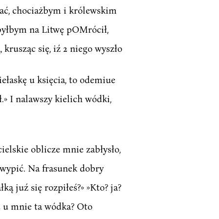
rać, chociażbym i królewskim
 byłbym na Litwę pOMrócił,
krusząc się, iź 2 niego wyszło
ełaskę u księcia, to odemiue
.» I nalawszy kielich wódki,
ielskie oblicze mnie zabłysło,
 wypić. Na frasunek dobry
ką juź się rozpiłeś?» »Kto? ja?
ąd u mnie ta wódka? Oto