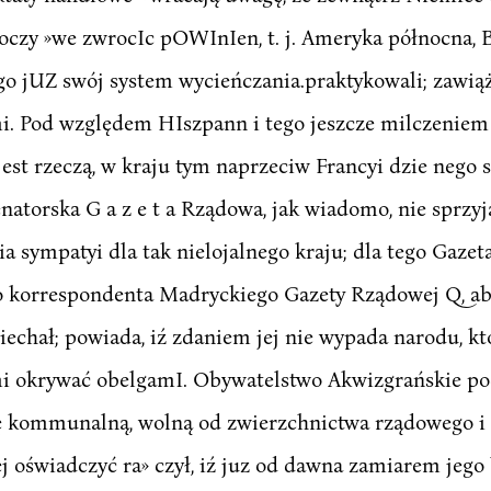
i oczy »we zwrocIc pOWInIen, t. j. Ameryka północna, B
ugo jUZ swój system wycieńczania.praktykowali; zawi
i. Pod względem HIszpann i tego jeszcze milczeniem n
st rzeczą, w kraju tym naprzeciw Francyi dzie nego 
atorska G a z e t a Rządowa, jak wiadomo, nie sprzyja
 sympatyi dla tak nielojalnego kraju; dla tego Gazet
 korrespondenta Madryckiego Gazety Rządowej Q, ab
echał; powiada, iź zdaniem jej nie wypada narodu, któ
emi okrywać obelgamI. Obywatelstwo Akwizgrańskie po
ę kommunalną, wolną od zwierzchnictwa rządowego i n
lej oświadczyć ra» czył, iź juz od dawna zamiarem je