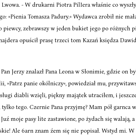
 Lwowa. - W drukarni Piotra PilIera właśnie co wyszł
go: »Pienia Tomasza Padury.« Wydawca zrobił nie ma
o piewcy, zebrawszy w jeden bukiet jego po różnych 
hnajdera opuścił prasę trzeci tom Kazań księdza Da
g.) Pan Jerzy znalazł Pana Leona w Słonimie, gdzie on b
i, »Patrz panie okólniczy«, powiedział mu, przywitaws
sługi diabli wzięli, piękny majątek utraciłem, i jeszcz
e, tylko tego. Czernie Pana przyjmę? Mam pół garnca w
 Juź moje pasy lite zastawione, po żydach się walają, 
kie! Ale 6arn znam źem się nie popisał. Wstyd mi. W