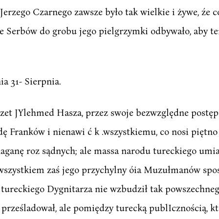
rzego Czarnego zawsze było tak wielkie i żywe, źe co
ące Serbów do grobu jego pielgrzymki odbywało, aby t
nia 31- Sierpnia.
Izzet JYlehmed Hasza, przez swoje bezwzględne postę
ę Franków i nienawi ć k .wszystkiemu, co nosi piętno 
naganę roz sądnych; ale massa narodu tureckiego umia
wszystkiem zaś jego przychylny óia Muzułmanów sposó
 tureckiego Dygnitarza nie wzbudził tak powszechnego
 prześladował, ale pomiędzy turecką publIcznością, k