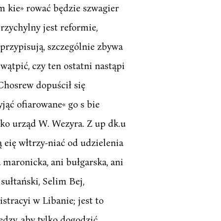
 ym kie» rować będzie szwagier
zychylny jest reformie,
przypisują, szczególnie zbywa
ątpić, czy ten ostatni nastąpi
 Chosrew dopuścił się
jąć ofiarowane« go s bie
tylko urząd W. Wezyra. Z up dk.u
eię włtrzy-niać od udzielenia
 maronicka, ani bułgarska, ani
ułtański, Selim Bej,
tracyi w Libanie; jest to
dzy, aby tylko dogodzić