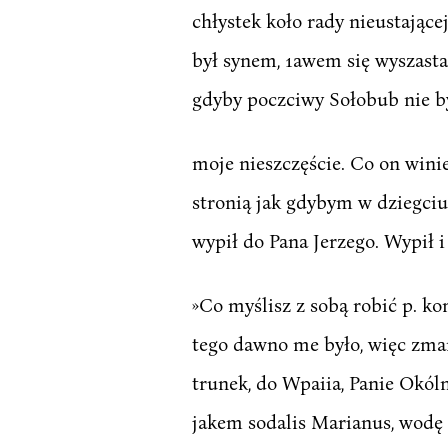
chłystek koło rady nieustając
był synem, 1awem się wyszasta
gdyby poczciwy Sołobub nie był
moje nieszczęście. Co on winie
stronią jak gdybym w dziegciu 
wypił do Pana Jerzego. Wypił i
»Co myślisz z sobą robić p. ko
tego dawno me było, więc zmar
trunek, do Wpaiia, Panie Okólni
jakem sodalis Marianus, wodę 