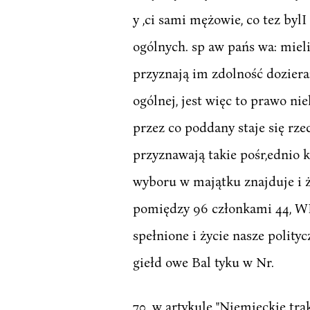
y ,ci sami mężowie, co tez by
ogólnych. sp aw pańs wa: miel
przyznają im zdolność doziera
ogólnej, jest więc to prawo ni
przez co poddany staje się rz
przyznawają takie pośr,ednio 
wyboru w majątku znajduje i że
pomiędzy 96 członkami 44, WI 
spełnione i życie nasze polit
giełd owe Bal tyku w Nr.
70. w artykule "Niemieckie tra