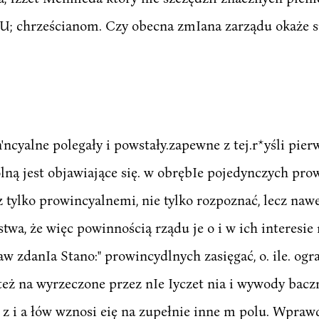
U; chrześcianom. Czy obecna zmIana zarządu okaże si
'ncyalne polegały i powstały.zapewne z tej.r*yśli pier
lną jest objawiające się. w obrębIe pojedynczych prowi
 tylko prowincyalnemi, nie tylko rozpoznać, lecz nawe
stwa, że więc powinnością rządu je o i w ich interesi
aw zdanIa Stano:" prowincydlnych zasięgać, o. ile. og
z też na wyrzeczone przez nIe Iyczet nia i wywody bac
z i a łów wznosi eię na zupełnie inne m polu. Wprawd