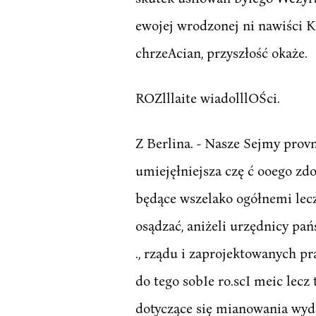
ewojej wrodzonej ni nawiści K
chrzeAcian, przyszłość okaże.
ROZlllaite wiadolllOŚci.
Z Berlina. - Nasze Sejmy provn
umiejęłniejsza czę ć ooego zdo
będące wszelako ogółnemi lecz
osądzać, aniżeli urzędnicy pań
., rządu i zaprojektowanych pr
do tego sobIe ro.scI meic lec
dotyczące się mianowania wyd 