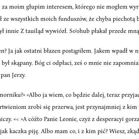
ej za moim głupim interesem, którego nie mogłem wy
ł ze wszystkich moich funduszów, że chyba piechotą
 innie Z tauiląd wywiózł. So'ohub płakał przede mną, 
n? Ja jak ostatni błazen postąpiłem. Jakem wpadł w ni
był skąpany. Bóg ci odpłaci, ześ o mnie nie zapomniał
 pan Jerzy.
morniku?» »Albo ja wiem, co będzie dalej, teraz przyjac
twieniom zrobi się przerwa, jest przynajmniej z kim
czy. «< »A cóźto Panie Leonie, czyż z desperacyi gorzał
jak kaczka piję. Albo mam co, i z kim pić? Wiesz, zk