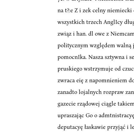
na t?:e Z i zek celny niemieck
wszystkich trzech AnglIcy dł
związ i han. dl owe z Niemcam
politycznym względem walną je
pomocnIka. Nasza sztywna i sen
pruskiego wstrzymuje od czucia
zwraca eię z napomnieniem do
zanadto lojalnych rozpraw zani
gazecie rządowej ciągle taki
upraszając Go o admtnistracy
deputacyę łaskawie przyjąć i 