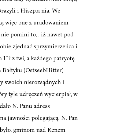
razyli i Hiszp.a nia. We
ążą więc one z uradowaniem
ie pomini to, . iż nawet pod
sobie zjednać sprzymierzeńca i
 Hiiz twi, a każdego patryotę
a Bałtyku (OstseebHitter)
y swoich nierozsądnych i
ry tyle udręczeń wycierpiał, w
dało N. Panu adress
a jawności polegającą. N. Pan
go było, gminom nad Renem