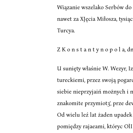
Wiązanie wszelako Serbów do Je
nawet za XJęcia Miłosza, tysi
Turcya.
Z K o n s t a n t y n o p o l a, d
U sunięty właśnie W. Wezyr, 
tureckiemi, przez swoją pogard
siebie nieprzyjaiń możnych i 
znakomite przymiot3', prze de
Od wielu leź lat żaden upadek
pomiędzy rajaeami, któryc OlI