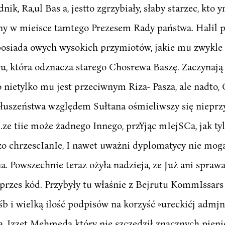
nik, Ra,ul Bas a, jestto zgrzybiały, słaby starzec, kto
ny w mieisce tamtego Prezesem Rady państwa. Halil pr
osiada owych wysokich przymiotów, jakie mu zwykle 
 która odznacza starego Chosrewa Baszę. Zaczynają w
 nietylko mu jest przeciwnym Riza- Pasza, ale nadto,
łuszeństwa względem Sułtana ośmieliwszy się nieprzy
yć, .ze tiie może żadnego Innego, przYjąc mIejSCa, jak 
o chrzescIanIe, I nawet uważni dyplomatycy nie mogą 
 Powszechnie teraz ożyła nadzieja, ze Już ani sprawa
przes kód. Przybyły tu właśnie z Bejrutu KommIssars s
 i wielką ilość podpisów na korzyść »ureckićj admjnis
, Izzet Mehmeda który nie szczędził znacznych pienię