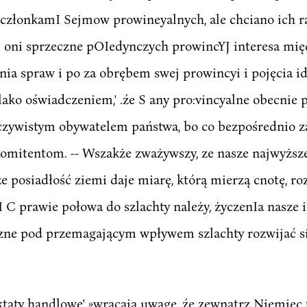
lI członkamI Sejmow prowineyalnych, ale chciano ich 
i oni sprzeczne pOIedynczych prowincYJ interesa międ
nia spraw i po za obrębem swej prowincyi i pojęcia id
elako oświadczeniem,' .źe S any pro:vincyalne obecnie 
eczywistym obywatelem państwa, bo co bezpośrednio z
komitentom. -- Wszakże zważywszy, ze nasze najwyższ
 posiadłość ziemi daje miarę, którą mierzą cnotę, ro
C prawie połowa do szlachty należy, życzenIa nasze i
yczne pod przemagającym wpływem szlachty rozwijać s
ktaty handlowe' »wracają uwagę, źe zewnątrz Niemiec t