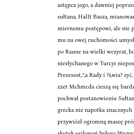
astępca jego, a dawniej poprzed
sułtana, HalIt Basza, mianowa
miernemu postępowi, ale nie p
mu na owej ruchomości umysłu,
po Raune na wielki wezyrat, bo
niesłychanego w Turcyi niepos
Prezesost,:",a Rady i ?ś,wia? z
zzet Mchmcda cieszą się bardz
pochwał postanowieniu Sułtana.
grecka nie napotka znacznych 
przywiózł ogromną maseę próśb
skutek usiłowań byłego Wezyra