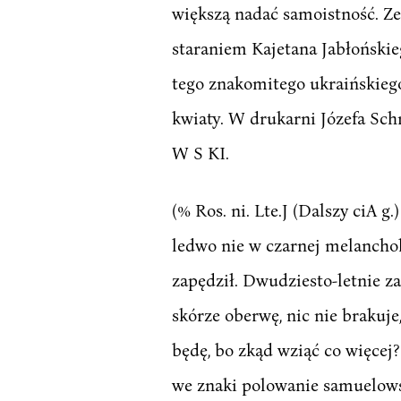
większą nadać samoistność. Ze
staraniem Kajetana Jabłońskie
tego znakomitego ukraińskieg
kwiaty. W drukarni Józefa Sc
W S KI.
(% Ros. ni. Lte.J (Dalszy ciA 
ledwo nie w czarnej melancholi
zapędził. Dwudziesto-letnie za
skórze oberwę, nic nie brakuj
będę, bo zkąd wziąć co więcej?
we znaki polowanie samuelows