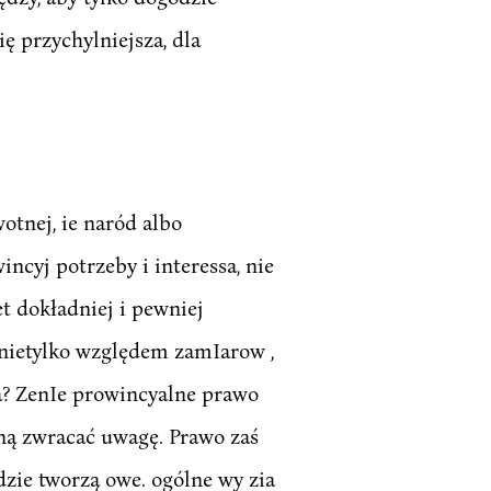
ę przychylniejsza, dla
wotnej, ie naród albo
ncyj potrzeby i interessa, nie
t dokładniej i pewniej
e nietylko względem zamIarow ,
ra? ZenIe prowincyalne prawo
zną zwracać uwagę. Prawo zaś
zie tworzą owe. ogólne wy zia