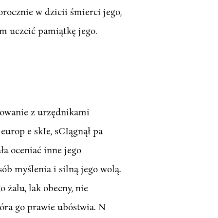
rocznie w dzicii śmierci jego,
em uczcić pamiątkę jego.
powanie z urzędnikami
europ e skIe, sCIągnął pa
ła oceniać inne jego
b myślenia i silną jego wolą.
 żalu, lak obecny, nie
tóra go prawie ubóstwia. N