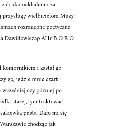
y z druku nakładem i za
łą przysługę wielbicielom Muzy
pismach rozrzucone poetyczne
wida Dawidowiczap AHr B O R O
ył komornikiem i zastał go
zy go, «gdzie mnie czart
e wcześniej czy później po
ódki starej, tym traktować
a sakiewka pusta. Dało mi się
 Warszawie chodząc jak