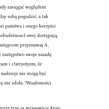
rady zasięgać względem
zy sobą pogodzić, a tak
ei państwa i onego korzyści
pełnoletnoscI swej dostępują,
astępcom przyznawaj A ,
e zastępstwo swoje zasadę
zum i 1?atryotyzm, źe
 nadzieje nie mogą być
ię nie zdoła. "Wiadomości
eraz trzy są mianowicie kraje,