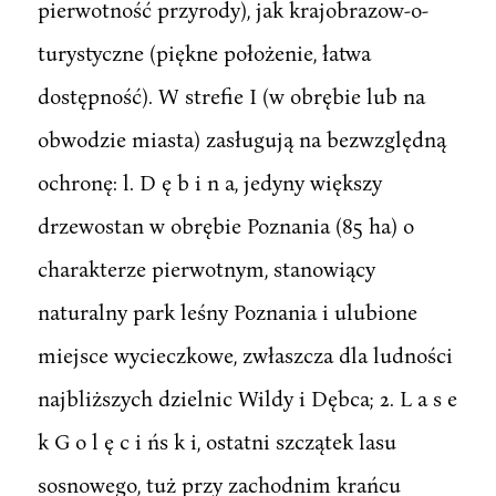
pierwotność przyrody), jak krajobrazow-o-
turystyczne (piękne położenie, łatwa
dostępność). W strefie I (w obrębie lub na
obwodzie miasta) zasługują na bezwzględną
ochronę: l. D ę b i n a, jedyny większy
drzewostan w obrębie Poznania (85 ha) o
charakterze pierwotnym, stanowiący
naturalny park leśny Poznania i ulubione
miejsce wycieczkowe, zwłaszcza dla ludności
najbliższych dzielnic Wildy i Dębca; 2. L a s e
k G o l ę c i ńs k i, ostatni szczątek lasu
sosnowego, tuż przy zachodnim krańcu