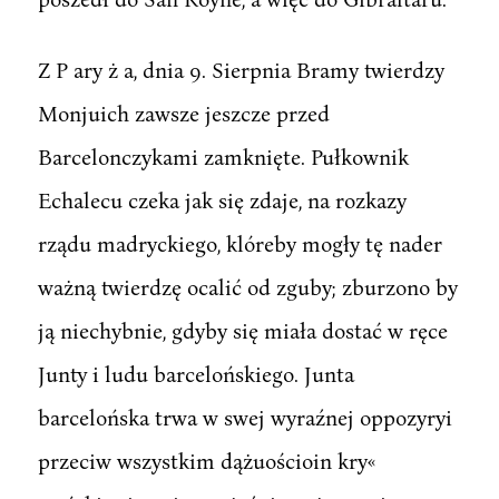
Z P ary ż a, dnia 9. Sierpnia Bramy twierdzy
Monjuich zawsze jeszcze przed
Barcelonczykami zamknięte. Pułkownik
Echalecu czeka jak się zdaje, na rozkazy
rządu madryckiego, klóreby mogły tę nader
ważną twierdzę ocalić od zguby; zburzono by
ją niechybnie, gdyby się miała dostać w ręce
Junty i ludu barcelońskiego. Junta
barcelońska trwa w swej wyraźnej oppozyryi
przeciw wszystkim dążuościoin kry«