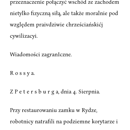
przeznaczenie połączyć wschód ze zachodem
nietylko fizyczną siłą, ale także moralnie pod
względem praivdziwie chrześciańskićj
cywilizacyi.
Wiadomości zagranIczne.
R o s s y a.
Z P e t e r s b u r g a, dnia 4. Sierpnia.
Przy restaurowaniu zamku w Rydze,
robotnicy natrafili na podziemne korytarze i