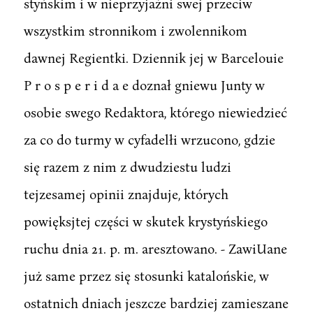
styńskim i w nieprzyjaźni swej przeciw
wszystkim stronnikom i zwolennikom
dawnej Regientki. Dziennik jej w Barcelouie
P r o s p e r i d a e doznał gniewu Junty w
osobie swego Redaktora, którego niewiedzieć
za co do turmy w cyfadelłi wrzucono, gdzie
się razem z nim z dwudziestu ludzi
tejzesamej opinii znajduje, których
powięksjtej części w skutek krystyńskiego
ruchu dnia 21. p. m. aresztowano. - ZawiUane
już same przez się stosunki katalońskie, w
ostatnich dniach jeszcze bardziej zamieszane