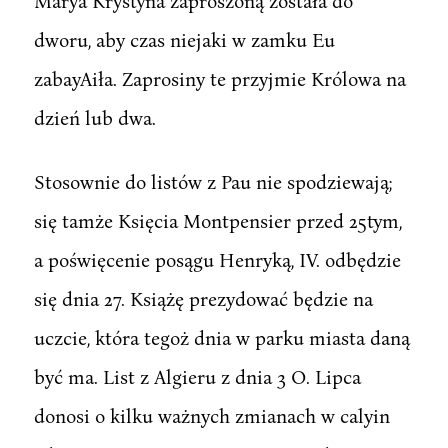
Marya Krystyna zaproszoną została do
dworu, aby czas niejaki w zamku Eu
zabayAiła. Zaprosiny te przyjmie Królowa na
dzień lub dwa.
Stosownie do listów z Pau nie spodziewają;
się tamże Księcia Montpensier przed 25tym,
a poświęcenie posągu Henryką, IV. odbędzie
się dnia 27. Książę prezydować będzie na
uczcie, która tegoż dnia w parku miasta daną
być ma. List z Algieru z dnia 3 O. Lipca
donosi o kilku ważnych zmianach w calyin