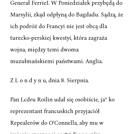
Generał FerrieI. W Poniedziałek przybędą do
Marsylii, zkąd odpłyną do Bagdadu. Sądzą, że
ich podróż do Francyi nie jest obcą dla
turecko-perskiej kwestyi, która zagraża
wojna, między temi dwoma
muzułmańskiemi państwami. Anglia.
Z L o n d y n u, dnia 8. Sierpnia.
Pan Lcdru Roilin udał się osobiście, ja* ko
reprezentant francuskich przyjaciół
Repealerów do O'Connella, aby mu w