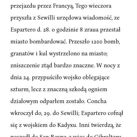
przejazdu przez Francyą, Tego wieczora
przyszła z Sewilli urzędowa wiadomość, ze
Espartero d. 28. o godzinie 8 zraua przestał
miasto bombardować. Przeszło 1200 bomb,
granatów i kul wystrzelono na miasto;
zniszczenie ztąd bardzo znaczne. W nocy z
dnia 24. przypuściło wojsko oblegające
szturm, lecz z znaczną szkodą ogniem
działowym odparłem zostało. Concha
wkroczył do, 29. do Sewilli; Espartero cofnął
się z wojskiem do Kadyxu. Inni twierdzą, że
poszedł do San Royne, a więc do Gibraltaru.