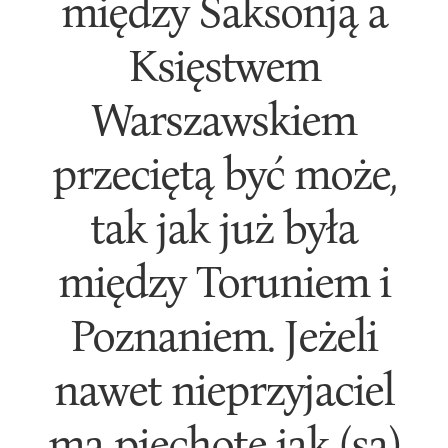
między Saksonją a
Księstwem
Warszawskiem
przeciętą być może,
tak jak już była
między Toruniem i
Poznaniem. Jeżeli
nawet nieprzyjaciel
ma piechotę jak (są)