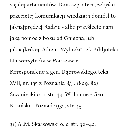
się departamentów. Donoszę o tern, żebyś o
przeciętej komunikacji wiedział i doniósł to
jaknajprędzej Radzie - albo przyślecie nam
jaką pomoc z boku od Gniezna, lub
jaknajkrócej. Adieu - Wybicki" . 2!» Bibljoteka
Uniwersytecka w Warszawie -
Korespondencja gen. Dąbrowskiego, teka
XVII, nr. 135 z Poznania 8;\1. 1809. 80)
Sczaniecki o. c. str. 49. Willaume - Gen.
Kosiński - Poznań 1930, str. 45.
31) A .M. Skałkowski o. c. str. 39--40,