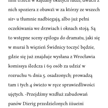
nich spoziera z obawa'i w za którzy ze wszech
sir« u tłumnie nadbiegają, albo już pełni
oczekiwania we drzwiach i oknach stoją. Są
to wstępne sceny epilogu do dramatu, jaki się
w murai h więzień Świdnicy toczyć będzie,
gdzie się już znajduje wysłana z Wrocławia
komissya śledcza i 69 osób za udzia' w
rozruchu % dnia 5. osadzonych; prowadzą
tam i tych 4 świeżo w ręce sprawiedliwości
ujętych. -Przejdźmy wzdłuż zabudowań
panów Dierig przedzielonych iiiueini