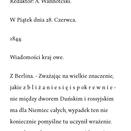
Redaktor! A. Wannotcski.
W Piątek dnia 28. Czerwca.
1844.
Wiadomości kraj owe.
Z Berlina. - Zważając na wielkie znaczenie,
jakie z b l i ż a n i e s i ę i s p ok r e w n i e -
nie między dworem Duńskim i rossyjskim
ma dla Niemiec całych, wypadek ten nie
koniecznie pomyślne tu uczynił wrażenie.