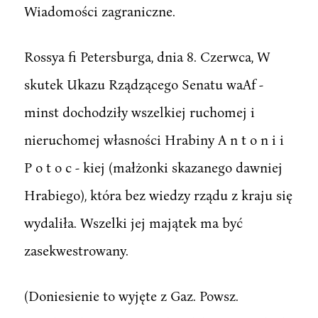
Wiadomości zagraniczne.
Rossya fi Petersburga, dnia 8. Czerwca, W
skutek Ukazu Rządzącego Senatu waAf -
minst dochodziły wszelkiej ruchomej i
nieruchomej własności Hrabiny A n t o n i i
P o t o c - kiej (małżonki skazanego dawniej
Hrabiego), która bez wiedzy rządu z kraju się
wydaliła. Wszelki jej majątek ma być
zasekwestrowany.
(Doniesienie to wyjęte z Gaz. Powsz.