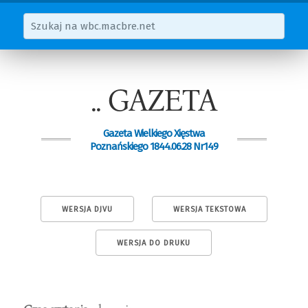
.. GAZETA
Gazeta Wielkiego Xięstwa
Poznańskiego 1844.06.28 Nr149
WERSJA DJVU
WERSJA TEKSTOWA
WERSJA DO DRUKU