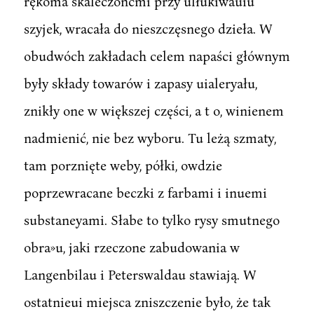
rękoma skaleczoncmi przy ulłukiwauiu
szyjek, wracała do nieszczęsnego dzieła. W
obudwóch zakładach celem napaści głównym
były składy towarów i zapasy uialeryału,
znikły one w większej części, a t o, winienem
nadmienić, nie bez wyboru. Tu leżą szmaty,
tam porznięte weby, półki, owdzie
poprzewracane beczki z farbami i inuemi
substaneyami. Słabe to tylko rysy smutnego
obra»u, jaki rzeczone zabudowania w
Langenbilau i Peterswaldau stawiają. W
ostatnieui miejsca zniszczenie było, że tak