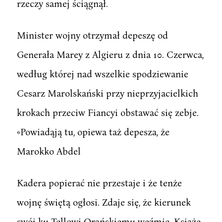
rzeczy samej ściągnął.
Minister wojny otrzymał depeszę od
Generała Marey z Algieru z dnia 10. Czerwca,
według której nad wszelkie spodziewanie
Cesarz Marolskański przy nieprzyjacielkich
krokach przeciw Fiancyi obstawać się zebje.
«Powiadąją tu, opiewa taż depesza, że
Marokko Abdel
Kadera popierać nie przestaje i że tenże
wojnę świętą ogłosi. Zdaje się, że kierunek
swój ku Tellowi Orańskiemu weźmie. Książę