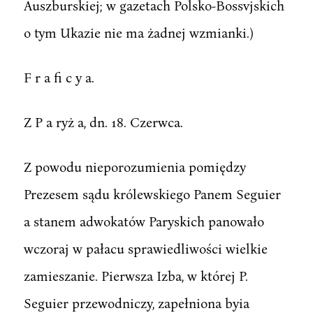
Auszburskiej; w gazetach Polsko-Bossvjskich
o tym Ukazie nie ma żadnej wzmianki.)
F r a fi c y a.
Z P a ryż a, dn. 18. Czerwca.
Z powodu nieporozumienia pomiędzy
Prezesem sądu królewskiego Panem Seguier
a stanem adwokatów Paryskich panowało
wczoraj w pałacu sprawiedliwości wielkie
zamieszanie. Pierwsza Izba, w której P.
Seguier przewodniczy, zapełniona byia