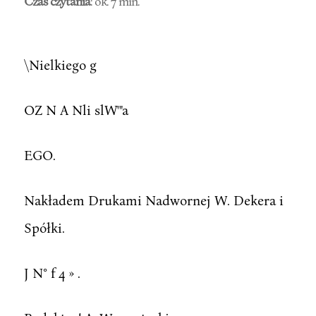
Czas czytania
: ok. 7 min.
\Nielkiego g
OZ N A Nli slW'"a
EGO.
Nakładem Drukami Nadwornej W. Dekera i
Spółki.
J N° f 4 » .