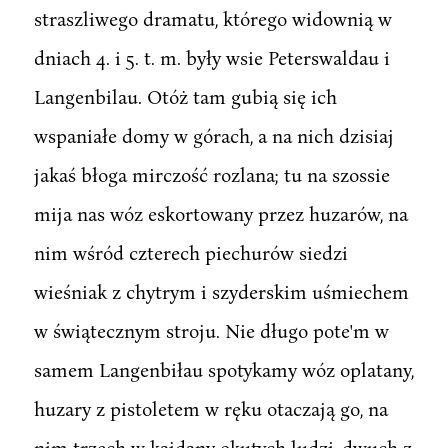
straszliwego dramatu, którego widownią w
dniach 4. i 5. t. m. były wsie Peterswaldau i
Langenbilau. Otóż tam gubią się ich
wspaniałe domy w górach, a na nich dzisiaj
jakaś błoga mirczość rozlana; tu na szossie
mija nas wóz eskortowany przez huzarów, na
nim wśród czterech piechurów siedzi
wieśniak z chytrym i szyderskim uśmiechem
w świątecznym stroju. Nie długo pote'm w
samem Langenbiłau spotykamy wóz oplatany,
huzary z pistoletem w ręku otaczają go, na
nim trzech w kajdany okutych ludzi, dwuch z