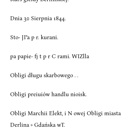
Dnia 30 Sierpnia 1844.
Sto- JI"a p r. kurani.
pa papie- fj t p r C rami. WIZlla
Obligi długu skarbowego . .
Obligi preiuiów handlu nioisk.
Obligi Marchii Elekt, i N owej Obligi miasta
Derlina » Gdańska wT.