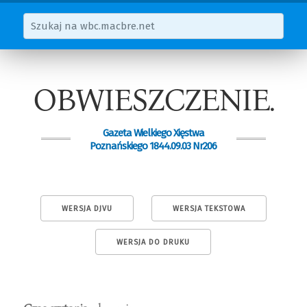
OBWIESZCZENIE.
Gazeta Wielkiego Xięstwa
Poznańskiego 1844.09.03 Nr206
WERSJA DJVU
WERSJA TEKSTOWA
WERSJA DO DRUKU