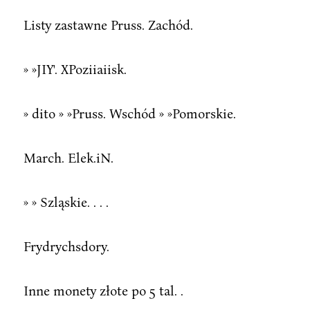
Listy zastawne Pruss. Zachód.
» »JIY'. XPoziiaiisk.
» dito » »Pruss. Wschód » »Pomorskie.
March. Elek.iN.
» » Szląskie. . . .
Frydrychsdory.
Inne monety złote po 5 tal. .