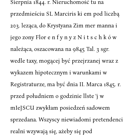
Sierpnia 1844. r. Nieruchomość tu na
przedmieściu SL Marciris ki em pod liczbą
203. leząca, do Krystyana Zim mer manna i
jego zony Flor e n f y n y z N i t s c h k ó w
należąca, oszacowana na 9845 Tal. 3 sgr.
wedle taxy, mogącej być przejrzanej wraz z
wykazem hipotecznym i warunkami w
Registraturze, ma być dnia II. Marca 1845. r.
przed południem o godzinie llste 'j w
mIeJSCU zwykłam posiedzeń sadowem
sprzedana. Wszyscy niewiadomi pretendenci
realni wzywają się, ażeby się pod