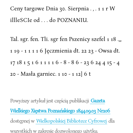
Ceny targowe Dnia 30. Sierpnia . , . 1 1 r W
illleSCIe od . . . do POZNANIU.
Tal. sgr. fen. Tli. sgr fen Pszenicy szefel 1 18 .,,,
1 19 - 1 1 1 1 6 Jęczmienia dt. 22 23 - Owsa dt.
17 18 1 5 1 6 1 1 1 1 6 - 8 - 8 6 - 23 6 24 4 15 - 4
20 - Masła garniec. 1 10 - 1 12] 6 t
Powyższy artykuł jest częścią publikacji
Gazeta
Wielkiego Xięstwa Poznańskiego 1844.09.03 Nr206
dostępnej w
Wielkopolskiej Bibliotece Cyfrowej
dla
wszystkich w zakresie dozwolonego użytku.