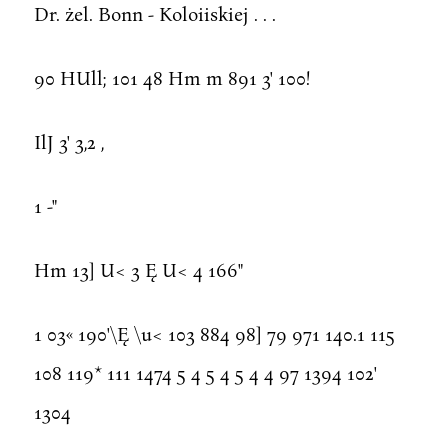
Dr. żel. Bonn - Koloiiskiej . . .
90 HUll; 101 48 Hm m 891 3' 100!
IlJ 3' 3,2 ,
1 -"
Hm 13] U< 3 Ę U< 4 166"
1 03« 190'\Ę \u< 103 884 98] 79 971 140.1 115
108 119* 111 1474 5 4 5 4 5 4 4 97 1394 102'
1304