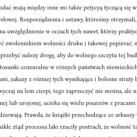
odać mają między inne mi także petycyą tyczącą się w
łowej. Rozporządzenia i ustawy, któreśmy otrzymali,
na uwzględnienie w oczach tych nawet, którzy prakty
yć zwolennikiem wolności druku i takowej popierać; n
eką przebyć należy drogę, aby do wolnego szczytu tej b
stosunki cenzuralne w różnych państwach niemieckich,
i, zakazy z różniej tych wynikające i bolesne straty 
yczaj na lem cierpi, tego zaprzeczyć nie można, ale ni
nej lub urojonej, ucieka się wielu pisarzów z pracam
odziewają. Prawda, że książki przechodzące 20 arkuszy 
kłe ztąd processa laki rzuciły postrach, że wolność ta 