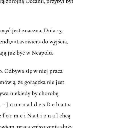
ą zbrojną Oceanii, przybył był
syć jest znaczna. Dnia 13.
di,« »Lavoisier,« do wyjścia,
mają już być w Neapolu.
o. Odbywa się w niej praca
mówią, że gorączka nie jest
żywa niekiedy by chorobę
 J o u r n a l d e s D e b a t s
 f o r m e i N a t i o n a l chcą
bowiem, praca zniszczenia służy