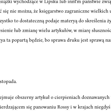
książki wychodzące w Lipsku lub innt'm państwie zwi
ć się nie można, że księgarstwo zagraniczne wielkich
zystko to dostateczną podaje materyą do skreślenia ż
sienie łub zmianę wielu artykułów, w miarę słusznośc
ycya ta popartą będzie, bo sprawa druku jest sprawą n
istopada.
ejmuje obszerny artykuł o cierpieniach doznawanych t
wierdzającem się panowaniu Rossy i w krajach niegdyś