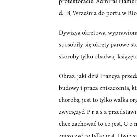
protektoracie. Admirał Hameli
d. 18, Września do portu w Rio
Dywizya okrętowa, wyprawiona 
sposobiły się okręty parowe sto
skoroby tylko obadwaj książęta
Obraz, jaki dziś Francya prze
budowy i praca zniszczenIa, kt
chorobą, jest to tylko walka 
zwyciężyć. P r a s a przedstawia
chce zachować to co jest, C o n s
zniszczyć co tylko jest. Dwie 