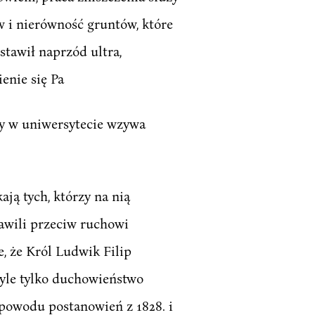
w i nierówność gruntów, które
 stawił naprzód ultra,
enie się Pa
ry w uniwersytecie wzywa
ają tych, którzy na nią
tawili przeciw ruchowi
, że Król Ludwik Filip
byle tylko duchowieństwo
z powodu postanowień z 1828. i