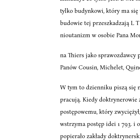
tylko budynkowi, który ma się
budowie tej przeszkadzają L T n
nioutanizm w osobie Pana Mon
na Thiers jako sprawozdawcy 
Panów Cousin, Michelet, Quine
W tym to dzienniku piszą się n
pracują. Kiedy doktrynerowie z
postępowemu, który zwyciężył,
wstrzyma postęp idei 1 793. i
popierało zakłady doktrynerski