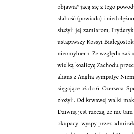
objawia* jącą się z tego powo
słabość (powiada) i niedołężn
służyli jej zamiarom; Fryderyk
ustąpiwszy Rossyi Białegostoku
nieomylnern. Ze względu zaś 
wielką koalicyę Zachodu przec
alians z Anglią sympatye Niem
sięgające aż do 6. Czerwca. Sp
złożyli. Od krwawej walki maka
Dziwną jest rzeczą, że nic tam
okupacyi wyspy przez admirała