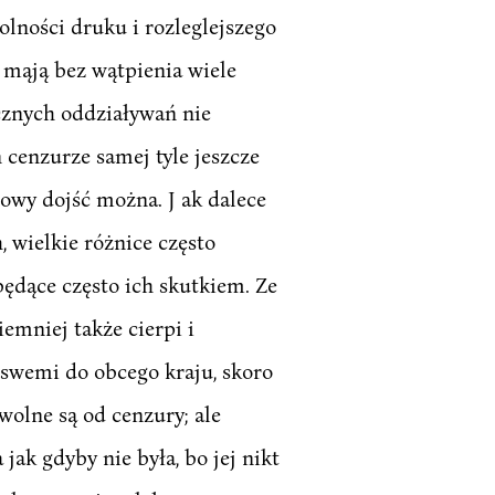
olności druku i rozleglejszego
 mąją bez wątpienia wiele
cznych oddziaływań nie
 cenzurze samej tyle jeszcze
udowy dojść można. J ak dalece
 wielkie różnice często
będące często ich skutkiem. Ze
emniej także cierpi i
i swemi do obcego kraju, skoro
wolne są od cenzury; ale
jak gdyby nie była, bo jej nikt