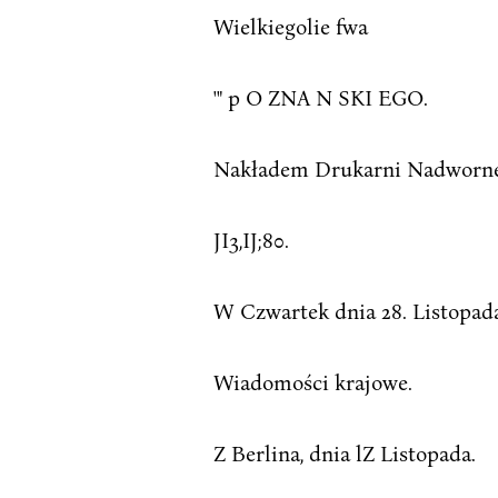
Wielkiegolie fwa
'" p O ZNA N SKI EGO.
Nakładem Drukarni Nadwornej 
JI3,IJ;80.
W Czwartek dnia 28. Listopad
Wiadomości krajowe.
Z Berlina, dnia lZ Listopada.