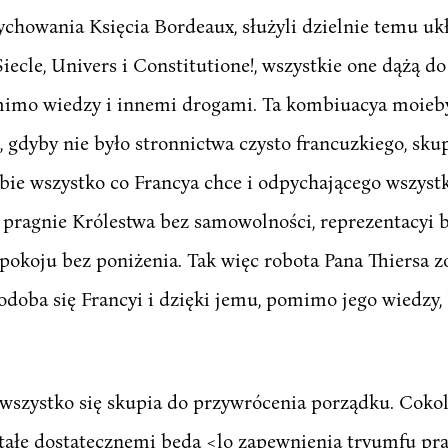
chowania Księcia Bordeaux, służyli dzielnie temu ukł
ecle, Univers i Constitutione!, wszystkie one dążą d
imo wiedzy i innemi drogami. Ta kombiuacya moieby 
, gdyby nie było stronnictwa czysto francuzkiego, skup
bie wszystko co Francya chce i odpychającego wszystk
a pragnie Królestwa bez samowolności, reprezentacyi b
pokoju bez poniżenia. Tak więc robota Pana Thiersa z
podoba się Francyi i dzięki jemu, pomimo jego wiedzy,
 wszystko się skupia do przywrócenia porządku. Coko
ostałe dostatecznemi będą <lo zapewnienia tryumfu pr