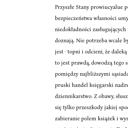
Przyszłe Stany prowiucyalue p
bezpieczeństwa własności umys
niedokładności zasługujących 
doznają. Nie potrzeba wcale b
jest · topni i odcieni, że dal
to jest prawdą, dowodzą tego 
pomiędzy najbliższymi sąsiadam
pruski handel księgarski nadzw
dziennikarstwo. Z obawy, słusz
się tylko przeszkody jakiej sp
zabieranie polem książek i wyni