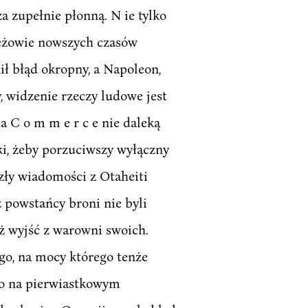
a zupełnie płonną. N ie tylko
mężowie nowszych czasów
ił błąd okropny, a Napoleon,
, widzenie rzeczy ludowe jest
 C o m m e r c e nie daleką
i, żeby porzuciwszy wyłączny
zły wiadomości z Otaheiti
ż powstańcy broni nie byli
uż wyjść z warowni swoich.
ego, na mocy którego tenże
lko na pierwiastkowym