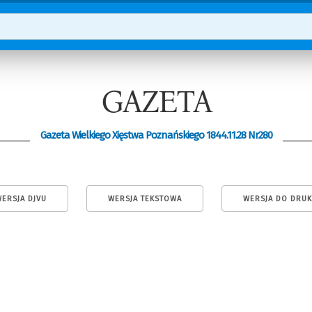
GAZETA
Gazeta Wielkiego Xięstwa Poznańskiego 1844.11.28 Nr280
ERSJA DJVU
WERSJA TEKSTOWA
WERSJA DO DRU