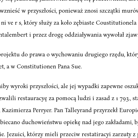
 wznieść w przyszłości, ponieważ znosi szczątki muró
i ve r s, który służy za koło zębiaste Coustitutionela
talembert i przez drogę oddziaływania wywołał zjawi
projektu do prawa o wychowaniu drugiego rzędu, któ
t, a w Constitutionen Pana Sue.
iby wyroki przyszłości, ale jej wypadki zapewne oszuk
walili restauracyę za pomocą ludzi i zasad z 1 793., s
 Kazimierza Perryer. Pan Talleyrand przyrzekł Europie
 obiecano duchowieństwu opiekę nad jego zakładami, 
e. Jezuici, którzy mieli przeciw restatiracyi zarzuty 