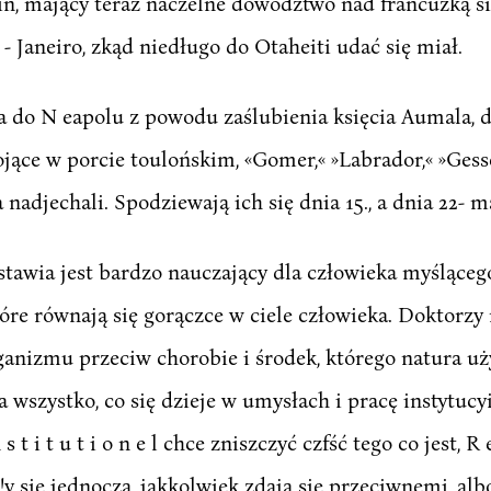
n, mający teraz naczelne dowództwo nad francuzką sił
 - Janeiro, zkąd niedługo do Otaheiti udać się miał.
do N eapolu z powodu zaślubienia księcia Aumala, do
jące w porcie toulońskim, «Gomer,« »Labrador,« »Gessen
 nadjechali. Spodziewają ich się dnia 15., a dnia 22- 
dstawia jest bardzo nauczający dla człowieka myśląceg
óre równają się gorączce w ciele człowieka. Doktorzy 
organizmu przeciw chorobie i środek, którego natura u
 wszystko, co się dzieje w umysłach i pracę instytucyi. -
 t i t u t i o n e l chce zniszczyć czfść tego co jest, R e
si!y się jednoczą, jakkolwiek zdają się przeciwnemi, al