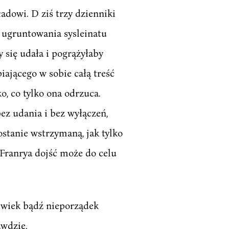
adowi. D ziś trzy dzienniki
o ugruntowania sysleinatu
się udała i pogrążyłaby
iającego w sobie całą treść
o, co tylko ona odrzuca.
ez udania i bez wyłączeń,
ostanie wstrzymaną, jak tylko
 Franrya dojść może do celu
lwiek bądź nieporządek
awdzie.