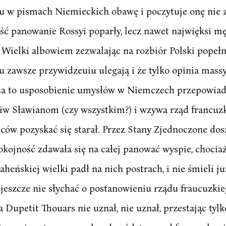
du w pismach Niemieckich obawę i poczytuje onę nie z
ość panowanie Rossyi poparły, lecz nawet najwięksi 
 Wielki albowiem zezwalając na rozbiór Polski popełn
 zawsze przywidzeuiu ulegają i że tylko opinia massy
ua to usposobienie umysłów w Niemczech przepowiada
iw Sławianom (czy wszystkim?) i wzywa rząd francuzk
ców pozyskać się starał. Przez Stany Zjednoczone dos
okojność zdawała się na całej panować wyspie, chocia
heńskiej wielki padł na nich postrach, i nie śmieli j
 jeszcze nie słychać o postanowieniu rządu fraucuzki
 Dupetit Thouars nie uznał, nie uznał, przestając ty