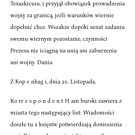
Texaskicuiu, i przyjął obowiązek prowadzenia
wojny za granicą, jeżli warunków wiernie
dopełnić chce. Wszakże dopóki senat zadaniu
swemu wiernym pozostanie, czynności
Prezesa nie iciągną na unią ani zaburzenia
ani wojny. Dania.
Z Kop e nhag i, dnia 20. Listopada.
Ko rr e s p o n d e n t H am burski zawiera z
miasta tego następujący list: Wiadomości
doszłe tu z księstw potwierdzają doniesienia