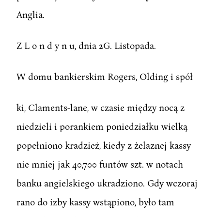
Anglia.
Z L o n d y n u, dnia 2G. Listopada.
W domu bankierskim Rogers, Olding i spół
ki, Claments-lane, w czasie między nocą z
niedzieli i porankiem poniedziałku wielką
popełniono kradzież, kiedy z żelaznej kassy
nie mniej jak 40,700 funtów szt. w notach
banku angielskiego ukradziono. Gdy wczoraj
rano do izby kassy wstąpiono, było tam