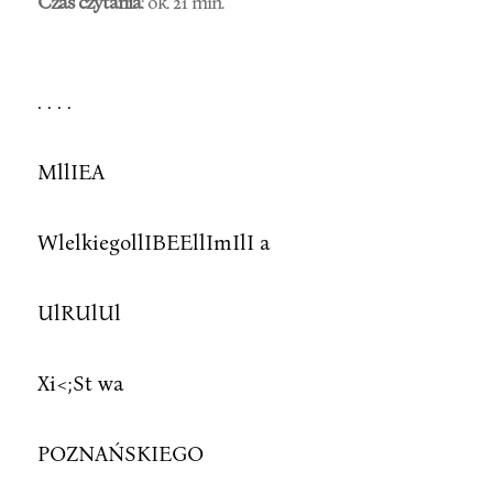
Czas czytania
: ok. 21 min.
. . . .
MllIEA
WlelkiegollIBEEllImIlI a
UlRUlUl
Xi<;St wa
POZNAŃSKIEGO