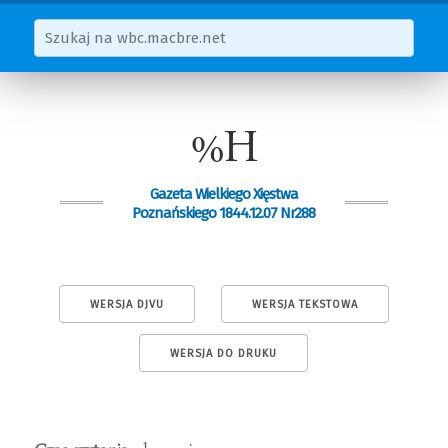
%H
Gazeta Wielkiego Xięstwa
Poznańskiego 1844.12.07 Nr288
WERSJA DJVU
WERSJA TEKSTOWA
WERSJA DO DRUKU