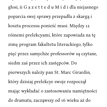
głosi, ii G a z e t t e d u M i d i dla niejasnego
poparcia swej sprawy przepadła z skargą i
koszta processu ponieść musi. Między 12
róinemi prelekcyami, które zapowiada na tę
zimę program fakultetu literackiego, tylko
pięć przez samychże professorów są czytane,
siedm zaś przez ich zastępców. Do
pierwszych należy pan St. Marc Girardin,
który dzisiaj prelekcye swoje rozpoczął
mając wykładać o zastosowaniu namiętności
do dramatu, zacząwszy od 16 wieku aż do