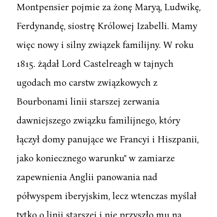
Montpensier pojmie za żonę Maryą, Ludwikę,
Ferdynandę, siostrę Królowej Izabelli. Mamy
więc nowy i silny związek familijny. W roku
1815. żądał Lord Castelreagh w tajnych
ugodach mo carstw związkowych z
Bourbonami linii starszej zerwania
dawniejszego związku familijnego, który
łączył domy panujące we Francyi i Hiszpanii,
jako koniecznego warunku" w zamiarze
zapewnienia Anglii panowania nad
półwyspem iberyjskim, lecz wtenczas myślał
tytko o linii starszej i nie przyszło mu na