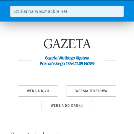
GAZETA
Gazeta Wielkiego Xięstwa
Poznańskiego 1844.12.09 Nr289
WERSJA DJVU
WERSJA TEKSTOWA
WERSJA DO DRUKU