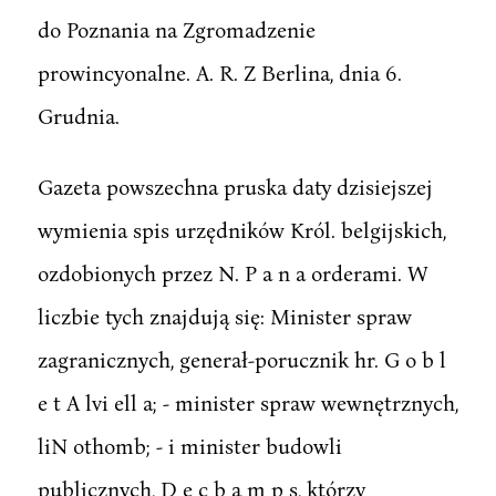
do Poznania na Zgromadzenie
prowincyonalne. A. R. Z Berlina, dnia 6.
Grudnia.
Gazeta powszechna pruska daty dzisiejszej
wymienia spis urzędników Król. belgijskich,
ozdobionych przez N. P a n a orderami. W
liczbie tych znajdują się: Minister spraw
zagranicznych, generał-porucznik hr. G o b l
e t A lvi ell a; - minister spraw wewnętrznych,
liN othomb; - i minister budowli
publicznych, D e c b a m p s, którzy