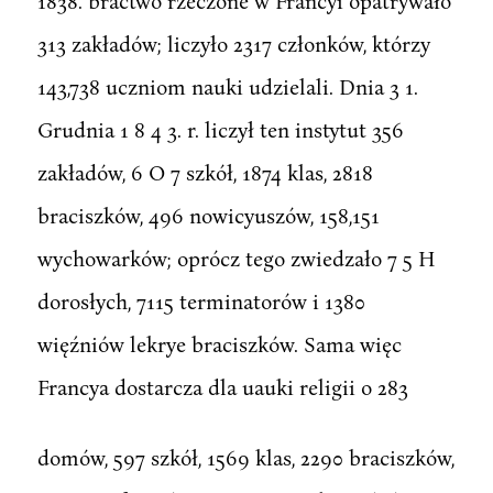
1838. bractwo rzeczone w Francyi opatrywało
313 zakładów; liczyło 2317 członków, którzy
143,738 uczniom nauki udzielali. Dnia 3 1.
Grudnia 1 8 4 3. r. liczył ten instytut 356
zakładów, 6 O 7 szkół, 1874 klas, 2818
braciszków, 496 nowicyuszów, 158,151
wychowarków; oprócz tego zwiedzało 7 5 H
dorosłych, 7115 terminatorów i 1380
więźniów lekrye braciszków. Sama więc
Francya dostarcza dla uauki religii o 283
domów, 597 szkół, 1569 klas, 2290 braciszków,