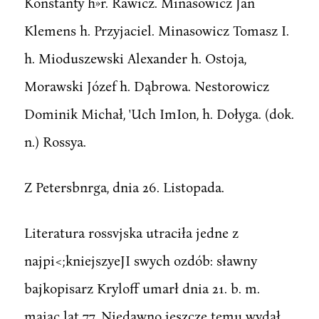
Konstanty h»r. Rawicz. Minasowicz Jan
Klemens h. Przyjaciel. Minasowicz Tomasz I.
h. Mioduszewski Alexander h. Ostoja,
Morawski Józef h. Dąbrowa. Nestorowicz
Dominik Michał, 'Uch ImIon, h. Dołyga. (dok.
n.) Rossya.
Z Petersbnrga, dnia 26. Listopada.
Literatura rossvjska utraciła jedne z
najpi<;kniejszyeJI swych ozdób: sławny
bajkopisarz Kryloff umarł dnia 21. b. m.
mając lat 77. Niedawno jeszcze temu wydał