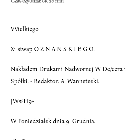
Czas czytania
: ok. 20 min.
VVielkiego
Xi stwap O Z N A N S K I E G O.
Nakładem Drukami Nadwornej W De/cera i
Spółki. - Redaktor: A. Wanneteeki.
JW%H9»
W Poniedziałek dnia 9. Grudnia.