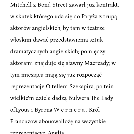
Mitchell z Bond Street zawarł już kontrakt,
w skutek którego uda się do Paryża z trupą
aktorów angielskich, by tam w teatrze
włoskim dawać przedstawienia sztuk
dramatycznych angielskich; pomiędzy
aktorami znajduje się sławny Macready; w
tym miesiącu mają się już rozpocząć
reprezentacje O tellem Szekspira, po tein
wielkie'm dziele dadzą Bulwera The Lady
ofLyous i Byrona W e r n e r a . Król
Francuzów abouowallożę na wszystkie
reprezentacye. Anglia.