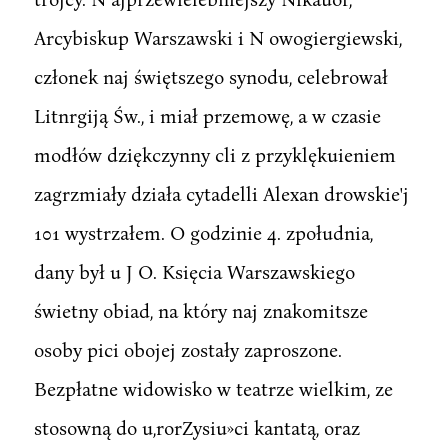
Arcybiskup Warszawski i N owogiergiewski,
członek naj świętszego synodu, celebrował
Litnrgiją Św., i miał przemowę, a w czasie
modłów dziękczynny cli z przyklękuieniem
zagrzmiały działa cytadelli Alexan drowskie'j
101 wystrzałem. O godzinie 4. zpołudnia,
dany był u J O. Księcia Warszawskiego
świetny obiad, na który naj znakomitsze
osoby pici obojej zostały zaproszone.
Bezpłatne widowisko w teatrze wielkim, ze
stosowną do u,rorZysiu»ci kantatą, oraz