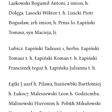
Laskowski Bogumił Antoni, 2 imion, h.
Dołęga. Lasocki Wiktor t. h. Lisicki Piotr
Bogusław, 2rh imion, h. Prnss lo. Łapiński
Tomasz, syn Macieja, li.
Lubicz. Łapiński Tadeusz 1, herbu. Łapiński
Tomasz t. h. Łapiński Koman t. h. Łapiński
Franciszek tegoż h. Łapińska Julianna t. h.
Łątki J uzef h. Pilawa, łiuiiiewbki Bartłomiej
h. Łukoc7. Maleszewski Leon h. Godzicmba.
Malinowski Hieronim h. Pob$& Mikułowski