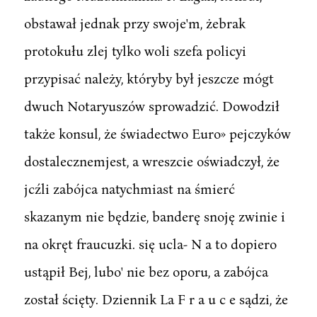
obstawał jednak przy swoje'm, żebrak
protokułu zlej tylko woli szefa policyi
przypisać należy, któryby był jeszcze mógt
dwuch Notaryuszów sprowadzić. Dowodził
także konsul, że świadectwo Euro» pejczyków
dostalecznemjest, a wreszcie oświadczył, że
jcźli zabójca natychmiast na śmierć
skazanym nie będzie, banderę snoję zwinie i
na okręt fraucuzki. się ucla- N a to dopiero
ustąpił Bej, lubo' nie bez oporu, a zabójca
został ścięty. Dziennik La F r a u c e sądzi, że