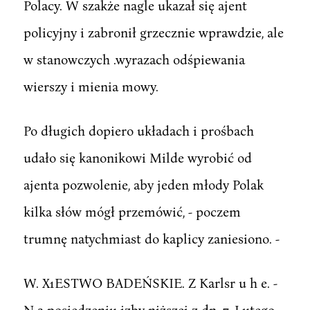
Polacy. W szakże nagle ukazał się ajent
policyjny i zabronił grzecznie wprawdzie, ale
w stanowczych .wyrazach odśpiewania
wierszy i mienia mowy.
Po długich dopiero układach i prośbach
udało się kanonikowi Milde wyrobić od
ajenta pozwolenie, aby jeden młody Polak
kilka słów mógł przemówić, - poczem
trumnę natychmiast do kaplicy zaniesiono. -
W. X1ESTWO BADEŃSKIE. Z Karlsr u h e. -
N a posiedzeniu izby niższej z dn. 7. Lutego,