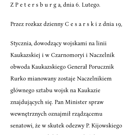
Z P e t e r s b u r g a, dnia 6. Lutego.
Przez rozkaz dzienny C e s a r s k i z dnia 19,
Stycznia, dowodzący wojskami na linii
Kaukazskiej i w Czarnomoryi i Naczelnik
obwoda Kaukazskiego Generał Porucznik
Rurko mianowany zostaje Naczelnikiem
głównego sztabu wojsk na Kaukazie
znajdujących się. Pan Minister spraw
wewnętrznych oznajmił rządzącemu
senatowi, że w skutek odezwy P. Kijowskiego