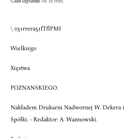
Czas czytania
: ok. 20 min.
\ 051rrera51fTflPMI
Wielkiego
Xięstwa
POZNANSKIEGO.
Nakładem Drukarni Nadwornej W. Dekera i
Spółki. - Redaktor: A. Wannowski.