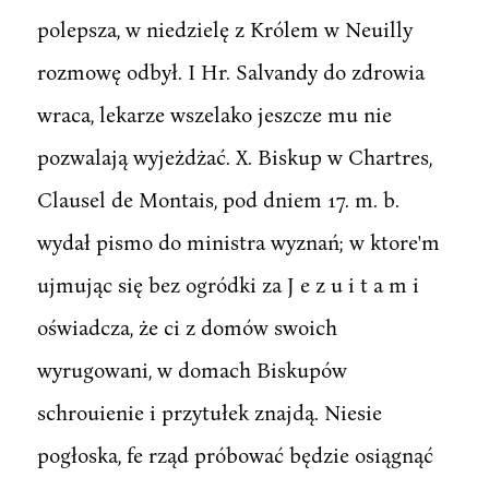
polepsza, w niedzielę z Królem w Neuilly
rozmowę odbył. I Hr. Salvandy do zdrowia
wraca, lekarze wszelako jeszcze mu nie
pozwalają wyjeżdżać. X. Biskup w Chartres,
Clausel de Montais, pod dniem 17. m. b.
wydał pismo do ministra wyznań; w ktore'm
ujmując się bez ogródki za J e z u i t a m i
oświadcza, że ci z domów swoich
wyrugowani, w domach Biskupów
schrouienie i przytułek znajdą. Niesie
pogłoska, fe rząd próbować będzie osiągnąć