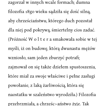
zagorzał w innych wcale formach; dumna
filozofia 18go wieku sądziła się dość silną,
aby chrześciaństwu, którego duch pozostał
dla niej pod pokrywą, śmiertelny cios zadać.
(Próżność W o l t e r a smakowała sobie w tej
myśli, iż on budowę, którą dwunastu mężów
wzniosło, sam jeden zburzyć potrafi;
zajmował on się także dziełem spustoszenia,
które miał za swoje właściwe i pełne zasługi
powołanie, z laką żarliwością, która się
naostatku w szaleństwo wyrodziła.) Filozofia
przebrzmiała, a chrześc>aństwo żyje. Tak