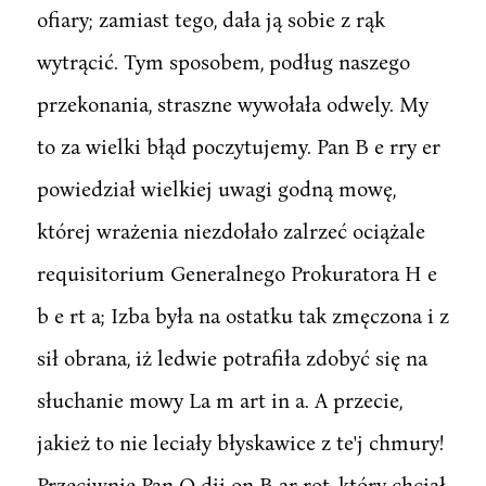
ofiary; zamiast tego, dała ją sobie z rąk
wytrącić. Tym sposobem, podług naszego
przekonania, straszne wywołała odwely. My
to za wielki błąd poczytujemy. Pan B e rry er
powiedział wielkiej uwagi godną mowę,
której wrażenia niezdołało zalrzeć ociążale
requisitorium Generalnego Prokuratora H e
b e rt a; Izba była na ostatku tak zmęczona i z
sił obrana, iż ledwie potrafiła zdobyć się na
słuchanie mowy La m art in a. A przecie,
jakież to nie leciały błyskawice z te'j chmury!
Przeciwnie Pan O dii on B ar rot, który chciał