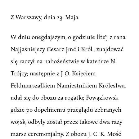
Z Warszawy, dnia 23. Maja.
W dniu onegdajszym, o godziuie llte'j z rana
Najjaśniejszy Cesarz Jmć i Król., zuajdować
się raczył na nabożeństwie w katedrze N.
Trójcy; następnie z J O. Księciem
Feldmarszałkiem Namiestnikiem KrólesIwa,
udał się do obozu za rogatkę Powązkowsk
gdzie po dopełnieniu przeglądu zebranych
wojsk, odbyły został przez takowe dwa razy
marsz ceremonjalny. Z obozu J. C. K. Mość