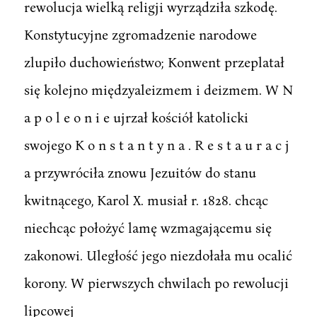
rewolucja wielką religji wyrządziła szkodę.
Konstytucyjne zgromadzenie narodowe
zlupiło duchowieństwo; Konwent przeplatał
się kolejno międzyaleizmem i deizmem. W N
a p o l e o n i e ujrzał kościół katolicki
swojego K o n s t a n t y n a . R e s t a u r a c j
a przywróciła znowu Jezuitów do stanu
kwitnącego, Karol X. musiał r. 1828. chcąc
niechcąc położyć lamę wzmagającemu się
zakonowi. Uległość jego niezdołała mu ocalić
korony. W pierwszych chwilach po rewolucji
lipcowej