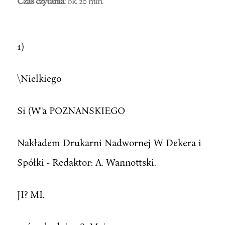
Czas czytania
: ok. 20 min.
1)
\Nielkiego
Si (W"a POZNANSKIEGO
Nakładem Drukarni Nadwornej W Dekera i
Spółki - Redaktor: A. Wannottski.
JI? MI.