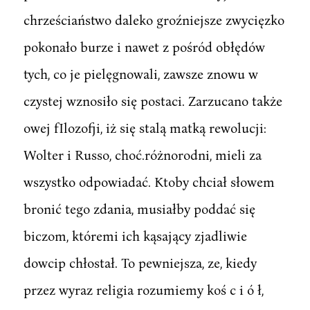
chrześciaństwo daleko groźniejsze zwycięzko
pokonało burze i nawet z pośród obłędów
tych, co je pielęgnowali, zawsze znowu w
czystej wznosiło się postaci. Zarzucano także
owej fIlozofji, iż się stalą matką rewolucji:
Wolter i Russo, choć.różnorodni, mieli za
wszystko odpowiadać. Ktoby chciał słowem
bronić tego zdania, musiałby poddać się
biczom, któremi ich kąsający zjadliwie
dowcip chłostał. To pewniejsza, ze, kiedy
przez wyraz religia rozumiemy koś c i ó ł,