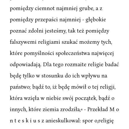
pomiędzy ciemnot najmniej grube, a z
pomiędzy przepaści najmniej - głębokie
poznać zdolni jesteśmy, tak też pomiędzy
falszywemi religiami szukać możemy tych,
które pomyślności społeczeństwa najwięcej
odpowiadają. Dla tego rozmaite religie badać
będę tylko w stosunku do ich wpływu na
państwo; bądź to, iż będę mówił o tej religji,
która wzięła w niebie swój początek, bądź o
innych, które ziemia zrodziła,« - Przekład M o
n t e s k i u s z anieskulkowal: spor o,religię