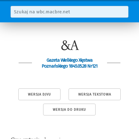
&A
Gazeta Wielkiego Xięstwa
Poznańskiego 1845.05.28 Nr121
WERSJA DJVU
WERSJA TEKSTOWA
WERSJA DO DRUKU