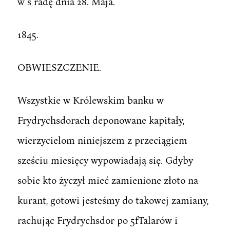
w ś radę dnia 28. Maja.
1845.
OBWIESZCZENIE.
Wszystkie w Królewskim banku w
Frydrychsdorach deponowane kapitały,
wierzycielom niniejszem z przeciągiem
sześciu miesięcy wypowiadają się. Gdyby
sobie kto życzył mieć zamienione złoto na
kurant, gotowi jesteśmy do takowej zamiany,
rachując Frydrychsdor po 5fTalarów i