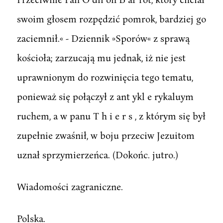
swoim głosem rozpędzić pomrok, bardziej go
zaciemnił.« - Dziennik »Sporów« z sprawą
kościoła; zarzucają mu jednak, iż nie jest
uprawnionym do rozwinięcia tego tematu,
ponieważ się połączył z ant ykl e rykaluym
ruchem, a w panu T h i e r s , z którym się był
zupełnie zwaśnił, w boju przeciw Jezuitom
uznał sprzymierzeńca. (Dokońc. jutro.)
Wiadomości zagraniczne.
Polska.