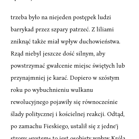
trzeba było na niejeden postępek ludzi
barrykad przez szpary patrzeć. Z liliami
zniknąć także miał wpływ duchowieństwa.
Rząd niebyl jeszcze dość silnym, aby
powstrzymać gwałcenie miejsc świętych lub
przynajmniej je karać. Dopiero w szóstym
roku po wybuchnieniu wulkanu
rewolucyjnego pojawiły się równocześnie
ślady politycznej i kościelnej reakcji. Odtąd,
po zamachu Fieskiego, ustalił się z jedne'j
strony »system« to jest osobisty wpływ Króla