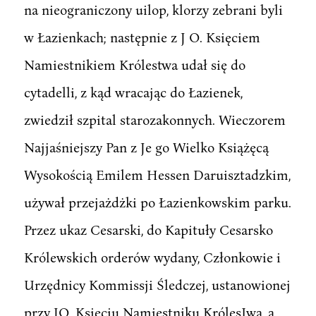
na nieograniczony uilop, klorzy zebrani byli
w Łazienkach; następnie z J O. Księciem
Namiestnikiem Królestwa udał się do
cytadelli, z kąd wracając do Łazienek,
zwiedził szpital starozakonnych. Wieczorem
Najjaśniejszy Pan z Je go Wielko Książęcą
Wysokością Emilem Hessen Daruisztadzkim,
używał przejażdżki po Łazienkowskim parku.
Przez ukaz Cesarski, do Kapituły Cesarsko
Królewskich orderów wydany, Członkowie i
Urzędnicy Kommissji Śledczej, ustanowionej
przy JO. Księciu Namiestniku KrólesIwa, a