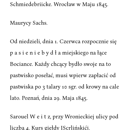
Schmiedebriicke. Wrocław w Maju 1845.
Maurycy Sachs.
Od niedzieli, dnia 1. Czerwca rozpocznie się
p a s i e n i e b y d ł a miejskiego na łące
Bociance. Każdy chcący bydło swoje na to
pastwisko posełać, musi wpierw zapłacić od
pastwiska po 3 talary 10 sgr. od krowy na cale
lato. Poznań, dnia 29. Maja 1845.
Sarouel W e i t z, przy Wronieckiej ulicy pod
liczbą 4. Kurs giełdy IScrlińskićj.