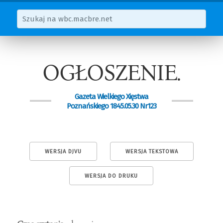
OGŁOSZENIE.
Gazeta Wielkiego Xięstwa
Poznańskiego 1845.05.30 Nr123
WERSJA DJVU
WERSJA TEKSTOWA
WERSJA DO DRUKU