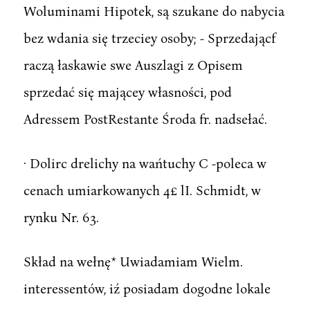
Woluminami Hipotek, są szukane do nabycia
bez wdania się trzeciey osoby; - Sprzedającf
raczą łaskawie swe Auszlagi z Opisem
sprzedać się mającey własności, pod
Adressem PostRestante Środa fr. nadsełać.
· Dolirc drelichy na wańtuchy C -poleca w
cenach umiarkowanych 4£ lI. Schmidt, w
rynku Nr. 63.
Skład na wełnę* Uwiadamiam Wielm.
interessentów, iź posiadam dogodne lokale