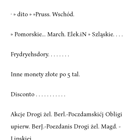
· » dito » »Pruss. Wschód.
» Pomorskie... March. Elek.iN » Szląskie. . . .
Frydryehsdory. . . . . . . .
Inne monety złote po 5 tal.
Disconto . . . . . . . . . . .
Akcje Drogi żel. Berl.-Poczdamskićj Obligi
upierw. BerJ.-Poezdanis Drogi żel. Magd. -
Lipskiej . .