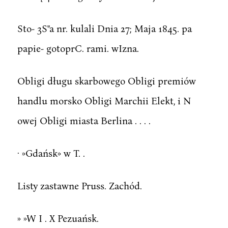
Sto- 3S"a nr. kulali Dnia 27; Maja 1845. pa
papie- gotoprC. rami. wIzna.
Obligi długu skarbowego Obligi premiów
handlu morsko Obligi Marchii Elekt, i N
owej Obligi miasta Berlina . . . .
· »Gdańsk» w T. .
Listy zastawne Pruss. Zachód.
» »W I . X Pezuańsk.