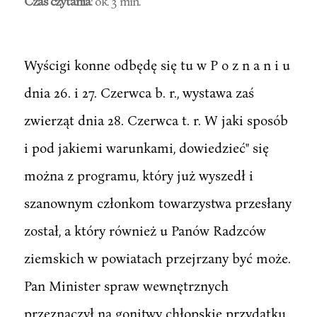
Czas czytania
: ok. 3 min.
Wyścigi konne odbędę się tu w P o z n a n i u
dnia 26. i 27. Czerwca b. r., wystawa zaś
zwierząt dnia 28. Czerwca t. r. W jaki sposób
i pod jakiemi warunkami, dowiedzieć" się
można z programu, który już wyszedł i
szanownym członkom towarzystwa przesłany
został, a który również u Panów Radzców
ziemskich w powiatach przejrzany być może.
Pan Minister spraw wewnętrznych
przeznaczył na gonitwy chłopskie przydatku