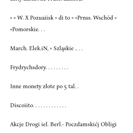
» » W. X Pozuaiisk » di to » »Prnss. Wschód »
»Pomorskie. . .
March. Elek.iN, » Szląskie .. . .
Frydrychsdory. . . . . . . . .
Inne monety złote po 5 tal. .
Discoiito. . . . . . . . . . . . .
Akcje Drogi iel. Berl.- Poczdamskićj Obligi