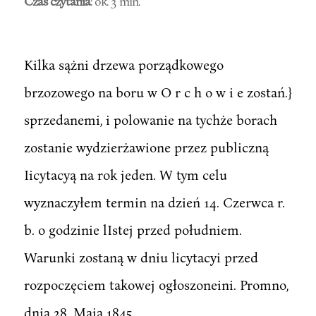
Czas czytania
: ok. 3 min.
Kilka sążni drzewa porządkowego
brzozowego na boru w O r c h o w i e zostań.}
sprzedanemi, i polowanie na tychże borach
zostanie wydzierżawione przez publiczną
Iicytacyą na rok jeden. W tym celu
wyznaczyłem termin na dzień 14. Czerwca r.
b. o godzinie lIstej przed południem.
Warunki zostaną w dniu licytacyi przed
rozpoczęciem takowej ogłoszoneini. Promno,
dnia 28. Maja 1845.