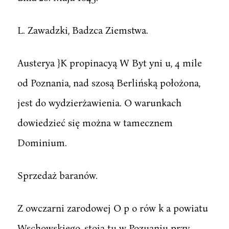
L. Zawadzki, Badzca Ziemstwa.
Austerya }K propinacyą W Byt yni u, 4 mile
od Poznania, nad szosą Berlińską położona,
jest do wydzierżawienia. O warunkach
dowiedzieć się można w tamecznem
Dominium.
Sprzedaż baranów.
Z owczarni zarodowej O p o rów k a powiatu
Wschowskiego, stoją tu w Pozuaniu przy