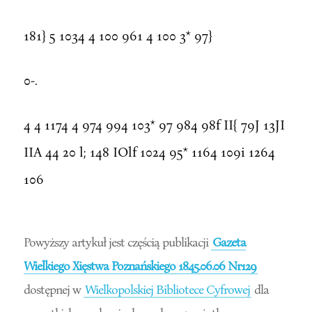
181} 5 1034 4 100 961 4 100 3* 97}
0-.
4 4 1174 4 974 994 103* 97 984 98f II{ 79J 13JI
IIA 44 20 l; 148 IOlf 1024 95* 1164 109i 1264
106
Powyższy artykuł jest częścią publikacji
Gazeta
Wielkiego Xięstwa Poznańskiego 1845.06.06 Nr129
dostępnej w
Wielkopolskiej Bibliotece Cyfrowej
dla