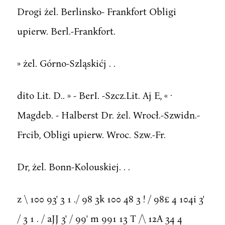
Drogi żel. Berlinsko- Frankfort Obligi
upierw. Berl.-Frankfort.
» żel. Górno-Szląskićj . .
dito Lit. D.. » - BerI. -Szcz.Lit. Aj E, « ·
Magdeb. - Halberst Dr. żel. Wrocł.-Szwidn.-
Frcib, Obligi upierw. Wroc. Szw.-Fr.
Dr, żel. Bonn-Kolouskiej. . .
z \ 100 93' 3 1 ./ 98 3k 100 48 3 ! / 98£ 4 104i 3'
/ 3 1 . / aJJ 3' / 99' m 991 13 T /\ 12A 34 4