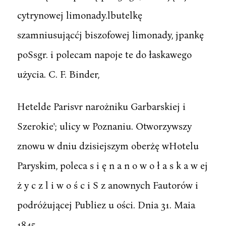
cytrynowej limonady.lbutelkę
szamniusującćj biszofowej limonady, jpankę
poSsgr. i polecam napoje te do łaskawego
użycia. C. F. Binder,
Hetelde Parisvr narożniku Garbarskiej i
Szerokie'; ulicy w Poznaniu. Otworzywszy
znowu w dniu dzisiejszym oberżę wHotelu
Paryskim, poleca s i ę n a n o w o ł a s k a w ej
ż y c z l i w o ś c i S z anownych Fautorów i
podróżującej Publiez u ości. Dnia 31. Maia
1845.