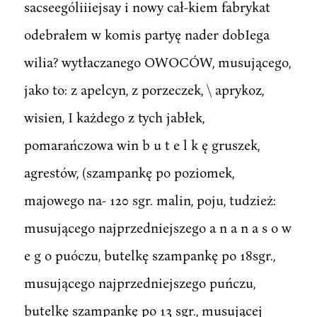
sacseególiiiejsay i nowy cał-kiem fabrykat
odebrałem w komis partyę nader dobIega
wilia? wytłaczanego OWOCÓW, musującego,
jako to: z apelcyn, z porzeczek, \ aprykoz,
wisien, I każdego z tych jabłek,
pomarańczowa win b u t e l k ę gruszek,
agrestów, (szampankę po poziomek,
majowego na- 120 sgr. malin, poju, tudzież:
musującego najprzedniejszego a n a n a s o w
e g o puóczu, butelkę szampankę po 18sgr.,
musującego najprzedniejszego puńczu,
butelkę szampankę po 13 sgr., musującej