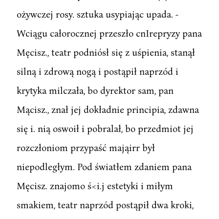
ożywczej rosy. sztuka usypiając upada. -
Wciągu całorocznej przeszło cnIrepryzy pana
Męcisz., teatr podniósł się z uśpienia, stanął
silną i zdrową nogą i postąpił naprzód i
krytyka milczała, bo dyrektor sam, pan
Mącisz., znał jej dokładnie principia, zdawna
się i. nią oswoił i pobralał, bo przedmiot jej
rozczłoniom przypaść mająirr był
niepodległym. Pod światłem zdaniem pana
Męcisz. znajomo ś<i.j estetyki i miłym
smakiem, teatr naprzód postąpił dwa kroki,