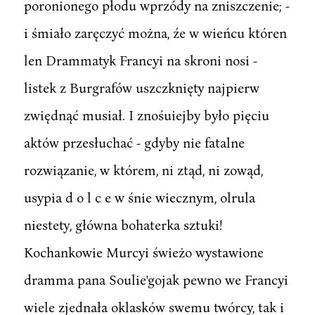
poronionego płodu wprzódy na zniszczenie; -
i śmiało zaręczyć można, źe w wieńcu któren
len Drammatyk Francyi na skroni nosi -
listek z Burgrafów uszczknięty najpierw
zwiędnąć musiał. I znośuiejby było pięciu
aktów przesłuchać - gdyby nie fatalne
rozwiązanie, w którem, ni ztąd, ni zowąd,
usypia d o l c e w śnie wiecznym, olrula
niestety, główna bohaterka sztuki!
Kochankowie Murcyi świeżo wystawione
dramma pana Soulie'gojak pewno we Francyi
wiele zjednała oklasków swemu twórcy, tak i