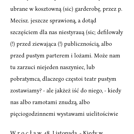
ubrane w kosztowną (sic) garderobę, przez p.
Mecisz. jeszcze sprawioną, a dotąd
szczęściem dla nas niestyrauą (sic; defilowały
(!) przed ziewająca (!) publicznością, albo
przed pustym parterem i lożami. Może nam
tu zarzuci niejeden naszyniec, lub
pobratymca, dlaczego częstoi teatr pustym
zostawiamy? - ale jakżeż iść do niego, - kiedy
nas albo ramotami znudzą, albo
pięciogodzinnemi wystawami uielitościwie
W r o c ł a w, 48. Listopada. - Kiedy w