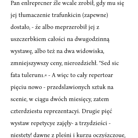
Pan enlreprcner źle wcale zrobił, gdy mu się
jej tłumaczenie trafunkicin (zapewne)
dostało, - źe albo meprzerobił jej z
uszczerbkiem całości na dwugodzinną
wystawę, albo też na dwa widowiska,
zmniejszywszy ceny, nierozdziehł. "Sed sic
fata tulerun1.« - A więc to cały repertoar
pięciu nowo - przedslawionych sztuk na
scenie, w ciągu dwóch miesięcy, zatem
czterdziestu reprezentacyi. Drugie pięć
wystaw repetycye zajęły- a trzydzieści -
niestety! dawne z pleśni i kurzu oczyśzczoue,