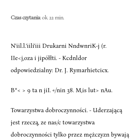
Czas czytania
: ok. 22 min.
N'iil.l.'iili'iii Drukarni NndwnriK-j (r.
IIe<j,oza i jipółłti. - Kcdnldor
odpowiedzialny: Dr. J. Rymarhietcicx.
B*< > 9 ta n jiI. «/nin 38. M,is lut> nAu.
Towarzystwa dobroczynności. - Uderzającą
jest rzeczą, ze nas/c towarzystwa
dobroczynności tylko przez mężczyzn bywają