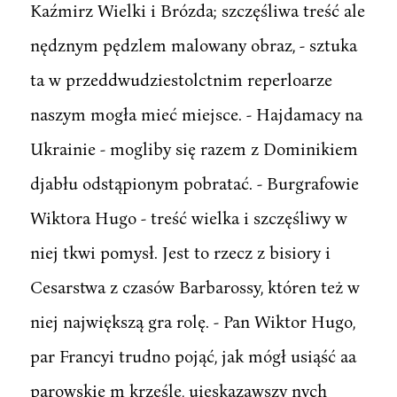
Kaźmirz Wielki i Brózda; szczęśliwa treść ale
nędznym pędzlem malowany obraz, - sztuka
ta w przeddwudziestolctnim reperloarze
naszym mogła mieć miejsce. - Hajdamacy na
Ukrainie - mogliby się razem z Dominikiem
djabłu odstąpionym pobratać. - Burgrafowie
Wiktora Hugo - treść wielka i szczęśliwy w
niej tkwi pomysł. Jest to rzecz z bisiory i
Cesarstwa z czasów Barbarossy, któren też w
niej największą gra rolę. - Pan Wiktor Hugo,
par Francyi trudno pojąć, jak mógł usiąść aa
parowskie m krześle, uieskazawszy nych