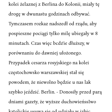
kolei żelaznej z Berlina do Kolonii, miały tę
drogę w dwunastu godzinach odbywać.
Tymczasem rozkaz nadszedł od rządu, aby
pospieszne pociągi tylko milę ubiegały w 8
minutach. Czas więc bcdz'ie dłuższy, w
porównaniu do dawniej ułożonego.
Przypadek cesarza rosyjskiego na kolei
częstochowsko warszawskiej stał się
powodem, że niewolno będzie u nas lak
szybko jeździć. Berlin. - Donosiły przed parą
dniami gazety, że wyższe duchowieńssIwo
katolickie usuwa się od udziału w izbic