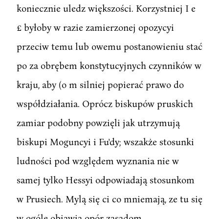
koniecznie uledz większości. Korzystniej I e
£ byłoby w razie zamierzonej opozycyi
przeciw temu lub owemu postanowieniu stać
po za obrębem konstytucyjnych czynników w
kraju, aby (o m silniej popierać prawo do
współdziałania. Oprócz biskupów pruskich
zamiar podobny powzięli jak utrzymują
biskupi Moguncyi i Fu'dy; wszakże stosunki
ludności pod względem wyznania nie w
samej tylko Hessyi odpowiadają stosunkom
w Prusiech. Mylą się ci co mniemają, ze tu się
w ogóle objawia opór zasadom