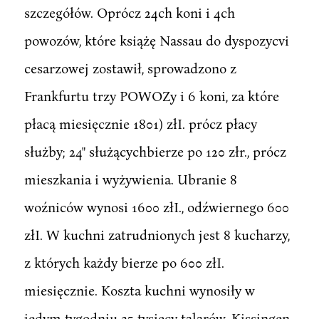
szczegółów. Oprócz 24ch koni i 4ch
powozów, które książę Nassau do dyspozycvi
cesarzowej zostawił, sprowadzono z
Frankfurtu trzy POWOZy i 6 koni, za które
płacą miesięcznie 1801) złI. prócz płacy
służby; 24" służącychbierze po 120 złr., prócz
mieszkania i wyżywienia. Ubranie 8
woźniców wynosi 1600 złI., odźwiernego 600
złI. W kuchni zatrudnionych jest 8 kucharzy,
z których każdy bierze po 600 złI.
miesięcznie. Koszta kuchni wynosiły w
jedym tygodniu 35 tysięcy talarów. Kissingen,