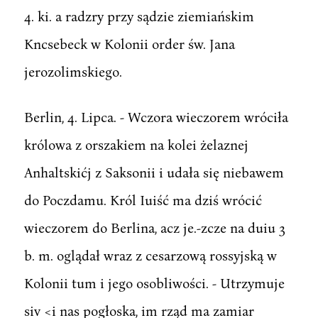
4. ki. a radzry przy sądzie ziemiańskim
Kncsebeck w Kolonii order św. Jana
jerozolimskiego.
Berlin, 4. Lipca. - Wczora wieczorem wróciła
królowa z orszakiem na kolei żelaznej
Anhaltskićj z Saksonii i udała się niebawem
do Poczdamu. Król Iuiść ma dziś wrócić
wieczorem do Berlina, acz je.-zcze na duiu 3
b. m. oglądał wraz z cesarzową rossyjską w
Kolonii tum i jego osobliwości. - Utrzymuje
siv <i nas pogłoska, im rząd ma zamiar