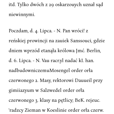
itd. Tylko dwóch z 29 oskarzouych uznał sąd
niewinnymi.
Poczdam, d. 4. Lipca. - N. Pan wróci! z
reńskiej prowincji na zauiek Sanssouci, gdzie
dniem wprzód etanąła królowa Jmć. Berlin,
d. 6. Lipca. - N. Vau racr.yl nadać kI. han.
nadbudowniczemuMosengel order orła
czerwonego 2. Masy, rektorowi Dauueil przy
gimiiazyum w Salzwedel order orła
czerwonego 3. klasy na pętlicy; BeK. rejeuc.
'radzcy Zieman w Koeslinie order orła czerw.