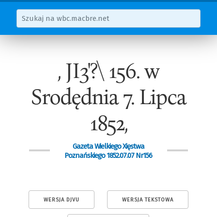
, JI3'?\ 156. w
Srodędnia 7. Lipca
1852,
Gazeta Wielkiego Xięstwa
Poznańskiego 1852.07.07 Nr156
WERSJA DJVU
WERSJA TEKSTOWA