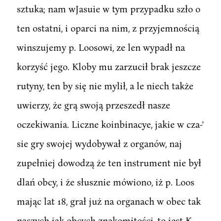
sztuka; nam wJasuie w tym przypadku szło o
ten ostatni, i oparci na nim, z przyjemnością
winszujemy p. Loosowi, ze len wypadł na
korzyść jego. Kloby mu zarzucił brak jeszcze
rutyny, ten by się nie mylił, a le niech także
uwierzy, że grą swoją przeszedł nasze
oczekiwania. Liczne koinbinacye, jakie w cza-'
sie gry swojej wydobywał z organów, naj
zupełniej dowodzą że ten instrument nie był
dlań obcy, i że słusznie mówiono, iż p. Loos
mając lat 18, grał już na organach w obec tak
naszych jak obcych znakomitości, to jest K.