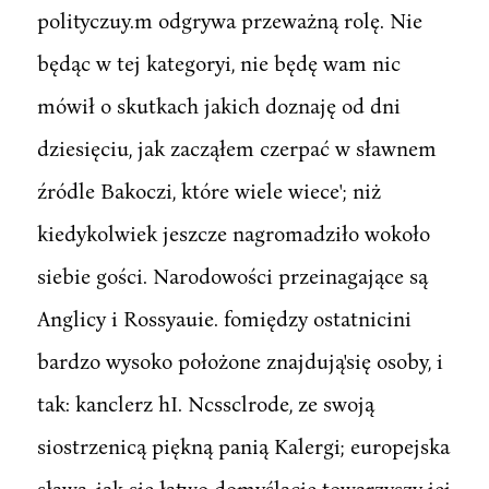
polityczuy.m odgrywa przeważną rolę. Nie
będąc w tej kategoryi, nie będę wam nic
mówił o skutkach jakich doznaję od dni
dziesięciu, jak zacząłem czerpać w sławnem
źródle Bakoczi, które wiele wiece'; niż
kiedykolwiek jeszcze nagromadziło wokoło
siebie gości. Narodowości przeinagające są
Anglicy i Rossyauie. fomiędzy ostatnicini
bardzo wysoko położone znajdują'się osoby, i
tak: kanclerz hI. Ncssclrode, ze swoją
siostrzenicą piękną panią Kalergi; europejska
sława, jak się łatwo domyślacie towarzyszy jej