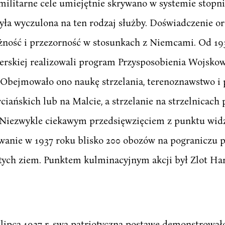
ramilitarne cele umiejętnie skrywano w systemie stopn
yła wyczulona na ten rodzaj służby. Doświadczenie o
ożność i przezorność w stosunkach z Niemcami. Od 19
cerskiej realizowali program Przysposobienia Wojskow
. Obejmowało ono naukę strzelania, terenoznawstwo i 
iańskich lub na Malcie, a strzelanie na strzelnicach 
 Niezwykle ciekawym przedsięwzięciem z punktu wid
wanie w 1937 roku blisko 200 obozów na pograniczu p
 tych ziem. Punktem kulminacyjnym akcji był Zlot Ha
lipca 1937 r. swą patriotyczną postawę demonstrował