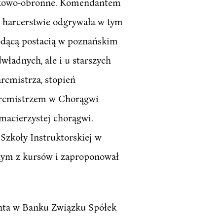
jskowo-obronne. Komendantem
im harcerstwie odgrywała w tym
iodącą postacią w poznańskim
ładnych, ale i u starszych
rcmistrza, stopień
arcmistrzem w Chorągwi
 macierzystej chorągwi.
Szkoły Instruktorskiej w
dnym z kursów i zaproponował
enta w Banku Związku Spółek