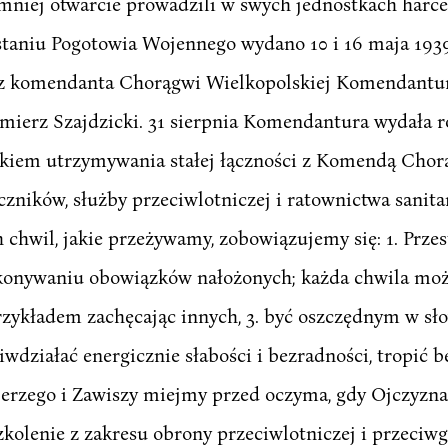
b mniej otwarcie prowadzili w swych jednostkach harce
aniu Pogotowia Wojennego wydano 10 i 16 maja 1939 r.
ez komendanta Chorągwi Wielkopolskiej Komendantu
imierz Szajdzicki. 31 sierpnia Komendantura wydała 
zkiem utrzymywania stałej łączności z Komendą Chor
zników, służby przeciwlotniczej i ratownictwa sanita
h chwil, jakie przeżywamy, zobowiązujemy się: 1. Prz
ykonywaniu obowiązków nałożonych; każda chwila może
przykładem zachęcając innych, 3. być oszczędnym w sł
wdziałać energicznie słabości i bezradności, tropić be
 Jerzego i Zawiszy miejmy przed oczyma, gdy Ojczyzna
zkolenie z zakresu obrony przeciwlotniczej i przeciwg