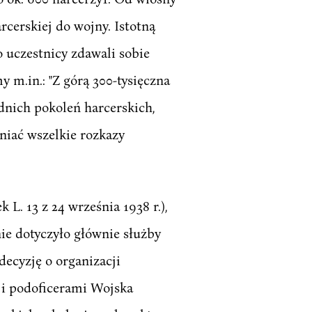
cerskiej do wojny. Istotną
o uczestnicy zdawali sobie
y m.in.: "Z górą 300-tysięczna
ednich pokoleń harcerskich,
łniać wszelkie rozkazy
. 13 z 24 września 1938 r.),
nie dotyczyło głównie służby
decyzję o organizacji
i i podoficerami Wojska