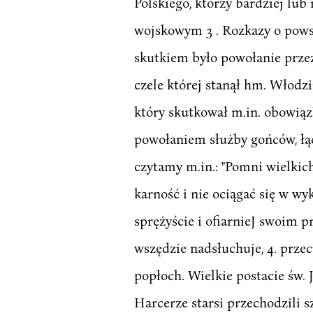
Polskiego, którzy bardziej lu
wojskowym 3 . Rozkazy o powst
skutkiem było powołanie prz
czele której stanął hm. Włodz
który skutkował m.in. obowią
powołaniem służby gońców, łąc
czytamy m.in.: "Pomni wielkic
karność i nie ociągać się w w
sprężyście i ofiarnieJ swoim 
wszędzie nadsłuchuje, 4. przeci
popłoch. Wielkie postacie św.
Harcerze starsi przechodzili s