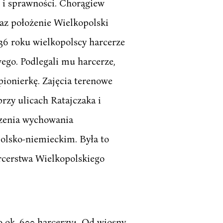
i i sprawności. Chorągiew
raz położenie Wielkopolski
36 roku wielkopolscy harcerze
ego. Podlegali mu harcerze,
pionierkę. Zajęcia terenowe
przy ulicach Ratajczaka i
zenia wychowania
olsko-niemieckim. Była to
rcerstwa Wielkopolskiego
o ok. 600 harcerzy1. Od wiosny