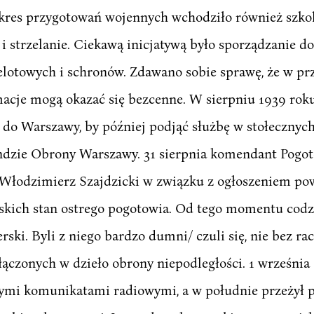
akres przygotowań wojennych wchodziło również szko
i strzelanie. Ciekawą inicjatywą było sporządzanie 
elotowych i schronów. Zdawano sobie sprawę, że w pr
macje mogą okazać się bezcenne. W sierpniu 1939 roku
ło do Warszawy, by później podjąć służbę w stołecznych
dzie Obrony Warszawy. 31 sierpnia komendant Pogo
Włodzimierz Szajdzicki w związku z ogłoszeniem pow
skich stan ostrego pogotowia. Od tego momentu cod
ski. Byli z niego bardzo dumni/ czuli się, nie bez rac
zonych w dzieło obrony niepodległości. 1 września 19
nymi komunikatami radiowymi, a w południe przeżył