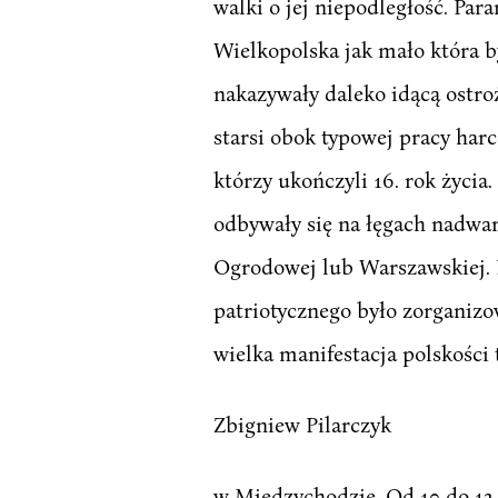
walki o jej niepodległość. Pa
Wielkopolska jak mało która b
nakazywały daleko idącą ostr
starsi obok typowej pracy har
którzy ukończyli 16. rok życia
odbywały się na łęgach nadwarc
Ogrodowej lub Warszawskiej.
patriotycznego było zorganizo
wielka manifestacja polskości
Zbigniew Pilarczyk
w Międzychodzie. Od 10 do 12 