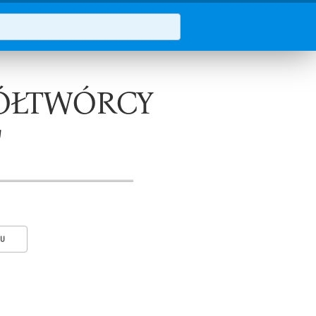
ÓŁTWÓRCY
"
KU