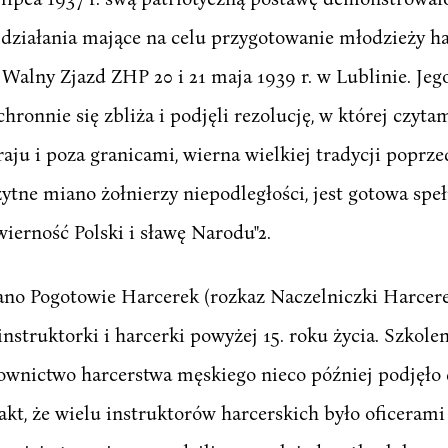
działania mające na celu przygotowanie młodzieży har
I Walny Zjazd ZHP 20 i 21 maja 1939 r. w Lublinie. Jeg
ronnie się zbliża i podjęli rezolucję, w której czytam
raju i poza granicami, wierna wielkiej tradycji poprz
ytne miano żołnierzy niepodległości, jest gotowa spe
erność Polski i sławę Narodu"2.
o Pogotowie Harcerek (rozkaz Naczelniczki Harcerek L
instruktorki i harcerki powyżej 15. roku życia. Szkole
rownictwo harcerstwa męskiego nieco później podjęło 
akt, że wielu instruktorów harcerskich było oficeram