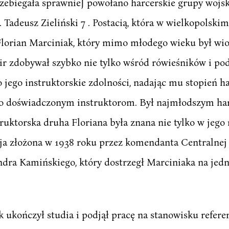
zebiegała sprawnieJ powołano harcerskie grupy wo
 Tadeusz Zieliński 7 . Postacią, która w wielkopolsk
 Florian Marciniak, który mimo młodego wieku był w
r zdobywał szybko nie tylko wśród rówieśników i podw
ego instruktorskie zdolności, nadając mu stopień ha
ko doświadczonym instruktorom. Był najmłodszym h
ruktorska druha Floriana była znana nie tylko w jego
a złożona w 1938 roku przez komendanta Centralnej 
ndra Kamińskiego, który dostrzegł Marciniaka na je
 ukończył studia i podjął pracę na stanowisku refer