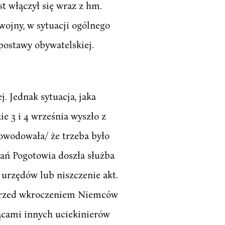
st włączył się wraz z hm.
ojny, w sytuacji ogólnego
postawy obywatelskiej.
 Jednak sytuacja, jaka
e 3 i 4 września wyszło z
powodowała/ że trzeba było
ań Pogotowia doszła służba
urzędów lub niszczenie akt.
n przed wkroczeniem Niemców
ącami innych uciekinierów