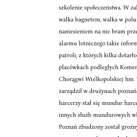
szkolenie społeczeństwa. W z
walka bagnetem, walka w polu 
naniesieniem na nie bram prz
alarmu lotniczego takie infor
patroli, z których kilka dotar
placówkach podległych Komen
Chorągwi Wielkopolskiej hm. 
zarządził w drużynach poznań
harcerzy stał się mundur harcer
innych służb mundurowych włąc
Poznań zbudzony został groź