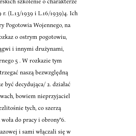
rskich szkolenie o charakterze
 (L.13/1939 i L.16/1939)4. Ich
ry Pogotowia Wojennego, na
rozkaz o ostrym pogotowiu,
ągwi i innymi drużynami,
rnego 5 . W rozkazie tym
estrzegać naszą bezwzględną
 być decydująca/ 2. działać
owach, bowiem nieprzyjaciel
zlitośnie tych, co szerzą
 woła do pracy i obrony"6.
azowej i sami włączali się w