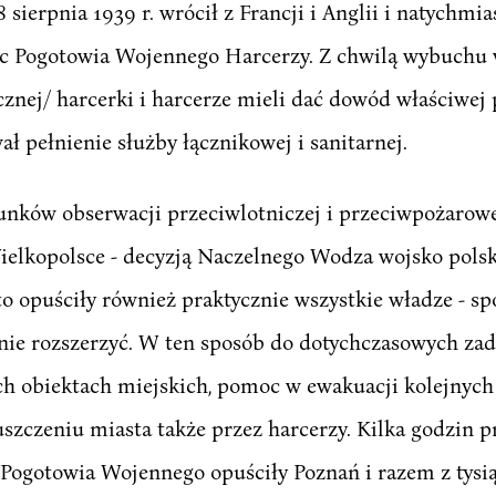
sierpnia 1939 r. wrócił z Francji i Anglii i natychmia
ac Pogotowia Wojennego Harcerzy. Z chwilą wybuchu w
cznej/ harcerki i harcerze mieli dać dowód właściwej 
 pełnienie służby łącznikowej i sanitarnej.
nków obserwacji przeciwlotniczej i przeciwpożarowej.
ielkopolsce - decyzją Naczelnego Wodza wojsko polski
sto opuściły również praktycznie wszystkie władze - s
nie rozszerzyć. W ten sposób do dotychczasowych zad
h obiektach miejskich, pomoc w ewakuacji kolejnych 
uszczeniu miasta także przez harcerzy. Kilka godzi
 Pogotowia Wojennego opuściły Poznań i razem z tysi