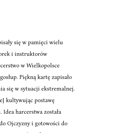
pisały się w pamięci wielu
orek i instruktorów
rcerstwo w Wielkopolsce
gosłup. Piękną kartę zapisało
a się w sytuacji ekstremalnej.
eJ kultywując postawę
 Idea harcerstwa została
 do Ojczyzny i gotowości do