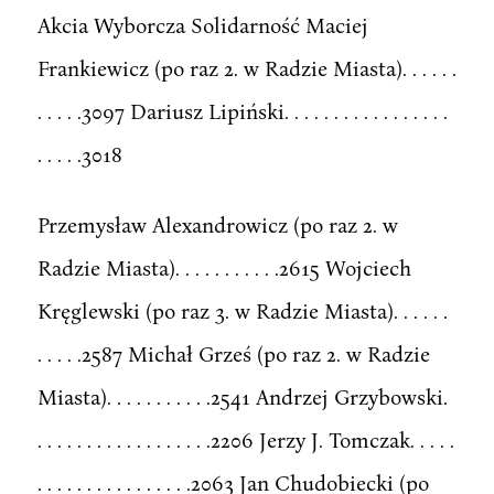
Akcia Wyborcza Solidarność Maciej
Frankiewicz (po raz 2. w Radzie Miasta). . . . . .
. . . . .3097 Dariusz Lipiński. . . . . . . . . . . . . . . . .
. . . . .3018
Przemysław Alexandrowicz (po raz 2. w
Radzie Miasta). . . . . . . . . . .2615 Wojciech
Kręglewski (po raz 3. w Radzie Miasta). . . . . .
. . . . .2587 Michał Grześ (po raz 2. w Radzie
Miasta). . . . . . . . . . .2541 Andrzej Grzybowski.
. . . . . . . . . . . . . . . . . .2206 Jerzy J. Tomczak. . . . .
. . . . . . . . . . . . . . . .2063 Jan Chudobiecki (po