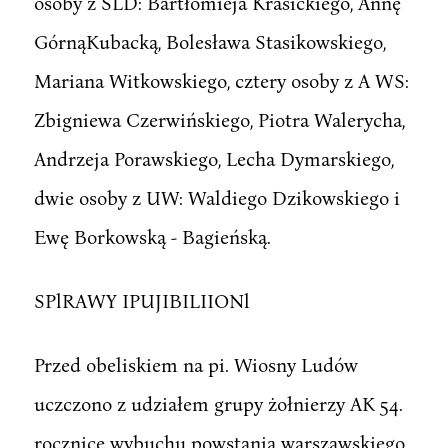
osoby z SLD: Bartłomieja Krasickiego, Annę
GórnąKubacką, Bolesława Stasikowskiego,
Mariana Witkowskiego, cztery osoby z A WS:
Zbigniewa Czerwińskiego, Piotra Walerycha,
Andrzeja Porawskiego, Lecha Dymarskiego,
dwie osoby z UW: Waldiego Dzikowskiego i
Ewę Borkowską - Bagieńską.
SPlRAWY IPUJIBILIIONl
Przed obeliskiem na pi. Wiosny Ludów
uczczono z udziałem grupy żołnierzy AK 54.
rocznicę wybuchu powstania warszawskiego.