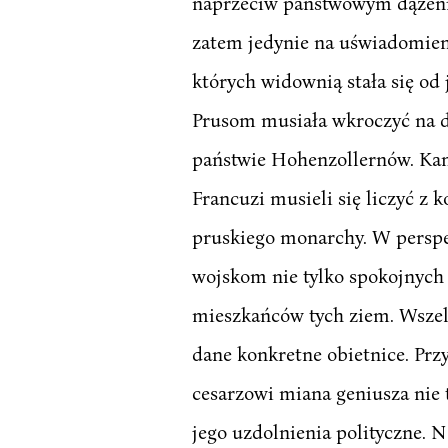
naprzeciw państwowym dążeni
zatem jedynie na uświadomien
których widownią stała się od
Prusom musiała wkroczyć na da
państwie Hohenzollernów. Kam
Francuzi musieli się liczyć z 
pruskiego monarchy. W perspe
wojskom nie tylko spokojnych 
mieszkańców tych ziem. Wszela
dane konkretne obietnice. Przy
cesarzowi miana geniusza nie 
jego uzdolnienia polityczne. 