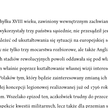
chyłku XVIII wieku, zawiniony wewnętrznym zachwia
ykorzystały trzy państwa sąsiednie, nie przesądził je
leżeć od ukształtowania się sytuacji na europejskiej sc
 nie tylko trzy mocarstwa rozbiorowe, ale także Angli
ych stadiów rewolucyjnych powoli oddawała się pod w
n właśnie poprzez kształtowanie własnej wizji interes
 Polaków tym, który będzie zainteresowany zmianą ich
łej koncepcji legionowej realizowanej już od 1796 roku
m. Wszelako epizod ten, aczkolwiek trudny do przece
aspekcie kwestii militarnych, lecz także dla przemian 