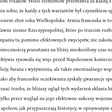
om Polaków. Wiele elementów przemawia za każdą z 
iu sobie, że każdy z tych wariantów był czynnikiem 
 jesieni 1806 roku Wielkopolska. Armia francuska w 
wne ziemie Rzeczypospolitej, które po trzecim rozb
pania ta, pomimo efektownych zwycięstw, nie zakońc
koniecznością pozostania na bliżej nieokreślony czas n
ktywie rysowała się więc przed Napoleonem koniecz
leży, furażu i wyżywienia, ale także ewentualnego ws
ko aby francuskie oczekiwania zyskały gwarancje spe
znać trzeba, że bliższy ogląd tych wydarzeń skłania h
tylko przez wzgląd na jego efektowne sukcesy wojenn
N apoleon, jak przypuszczają historycy, w opisywanym