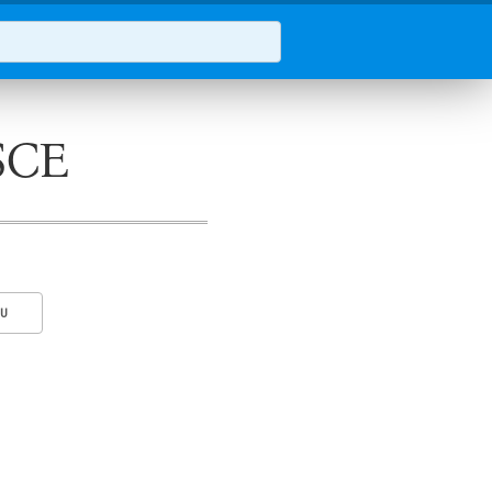
SCE
KU