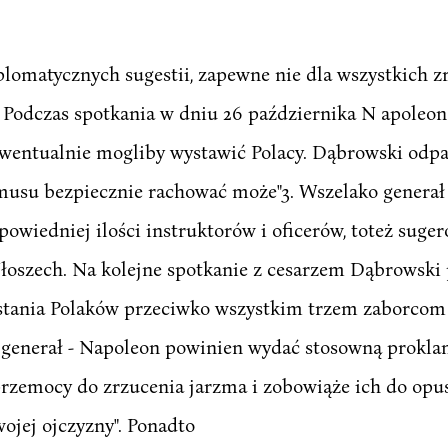
lomatycznych sugestii, zapewne nie dla wszystkich zr
Podczas spotkania w dniu 26 października N apoleon 
 ewentualnie mogliby wystawić Polacy. Dąbrowski odparł
musu bezpiecznie rachować może"3. Wszelako generał 
owiedniej ilości instruktorów i oficerów, toteż sugero
łoszech. Na kolejne spotkanie z cesarzem Dąbrowski
nia Polaków przeciwko wszystkim trzem zaborcom or
 generał - Napoleon powinien wydać stosowną proklam
rzemocy do zrzucenia jarzma i zobowiąże ich do opus
ojej ojczyzny". Ponadto