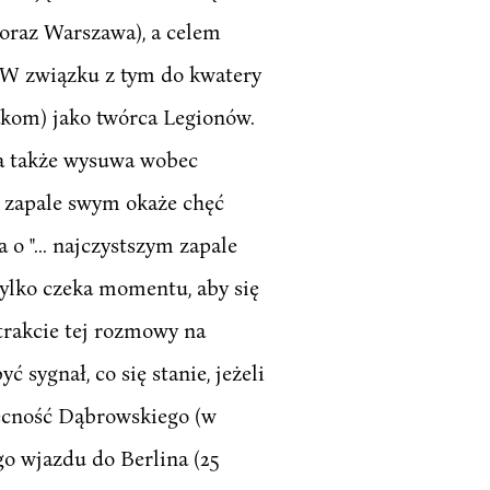
 oraz Warszawa), a celem
. W związku z tym do kwatery
akom) jako twórca Legionów.
 a także wysuwa wobec
 w zapale swym okaże chęć
o "... najczystszym zapale
tylko czeka momentu, aby się
trakcie tej rozmowy na
 sygnał, co się stanie, jeżeli
ecność Dąbrowskiego (w
go wjazdu do Berlina (25