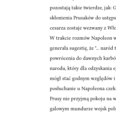
pozostają takie twierdze, jak
skłonienia Prusaków do ustęps
cesarza zostaje wezwany z Wł
W trakcie rozmów Napoleon wy
generała sugestię, że "... nar
powrócenia do dawnych karbów z
narodu, który dla odzyskania e
mógł stać godnym względów i o
posłuchanie u Napoleona czekał
Prusy nie przyjmą pokoju na 
galowym mundurze wojsk polski