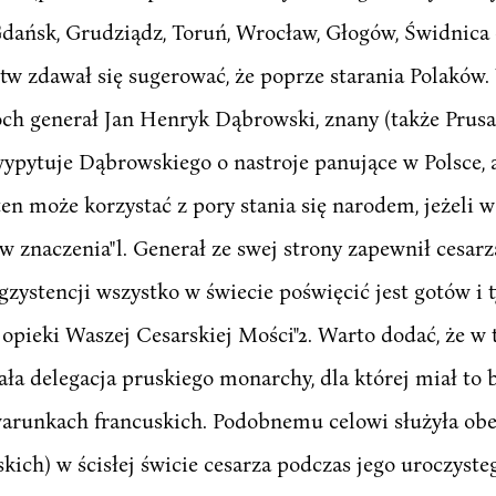
: Gdańsk, Grudziądz, Toruń, Wrocław, Głogów, Świdnica
tw zdawał się sugerować, że poprze starania Polaków
och generał Jan Henryk Dąbrowski, znany (także Prus
pytuje Dąbrowskiego o nastroje panujące w Polsce,
ód ten może korzystać z pory stania się narodem, jeżeli
naczenia"l. Generał ze swej strony zapewnił cesarza 
gzystencji wszystko w świecie poświęcić jest gotów i 
pieki Waszej Cesarskiej Mości"2. Warto dodać, że w 
a delegacja pruskiego monarchy, dla której miał to być
warunkach francuskich. Podobnemu celowi służyła ob
ch) w ścisłej świcie cesarza podczas jego uroczyste