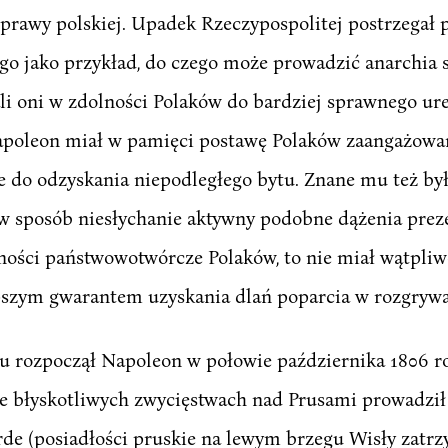
prawy polskiej. Upadek Rzeczypospolitej postrzegał 
i go jako przykład, do czego może prowadzić anarchi
li oni w zdolności Polaków do bardziej sprawnego u
Napoleon miał w pamięci postawę Polaków zaangażowa
 do odzyskania niepodległego bytu. Znane mu też był
w sposób niesłychanie aktywny podobne dążenia preze
ości państwowotwórcze Polaków, to nie miał wątpliwo
epszym gwarantem uzyskania dlań poparcia w rozgrywa
u rozpoczął Napoleon w połowie października 1806 ro
e błyskotliwych zwycięstwach nad Prusami prowadził
e (posiadłości pruskie na lewym brzegu Wisły zatrz