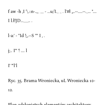
f aw -h ,I '\.::n-..,_ __ - ...u/I._ _ . l'#ł ,,..--.....--._... "....
I l.ł!JD...___.. .
l-a:' - ''Id !;,.--S '''' I , .
j;.. I'" '! .... l
I' "'l'l
Ryc. 35. Brama Wroniecka, uL Wroniecka 10-
12.
Plan odsłoniętych elementów architektury