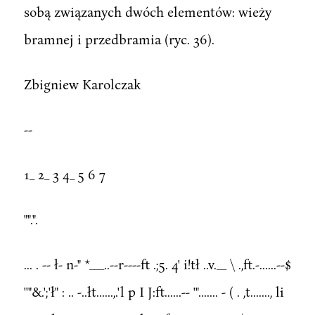
sobą związanych dwóch elementów: wieży
bramnej i przedbramia (ryc. 36).
Zbigniew Karolczak
--
1_ 2_ 3 4_ 5 6 7
"".".
... . -- ł- n-" *___..--r----ft .;5. 4' i!tł ..v.__ \ .,ft.-......--$
''"&.';'ł" : .. -..łt......,.'l p I J:ft......-- '"....... - ( . ,t......., li