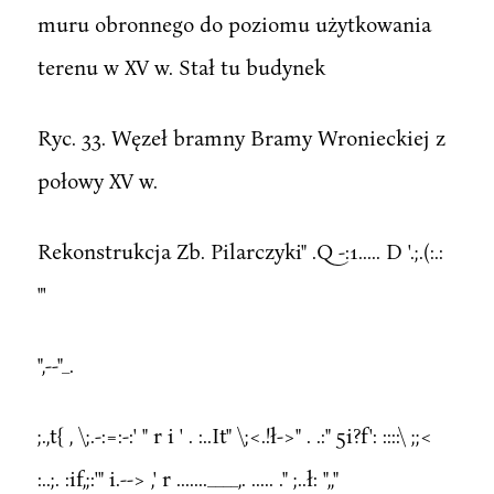
muru obronnego do poziomu użytkowania
terenu w XV w. Stał tu budynek
Ryc. 33. Węzeł bramny Bramy Wronieckiej z
połowy XV w.
Rekonstrukcja Zb. Pilarczyki" .Q -:1..... D '.;.(:.:
"'
",--"_.
;.,t{ , \;.-:=:-:' " r i ' . :..It" \;<.!ł->" . .:" 5i?f': ::::\ ;;<
:..;. :if,;:'" i.--> ,' r .......____,. ..... ." ;..ł: ",,"