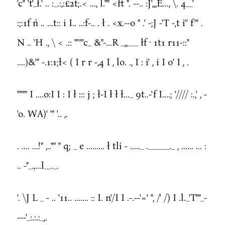
'c" 't'_ł.' .. :_.:,:£2t;.< ..., l."" <ft ". --.. :J',,,E..., \. 4__'
:;:1f ń .. ...t:: i I.. ..:f-.. . ł . <x.--o " .' -;J -'T -,t i'' f'" .
N .. 'H ., \ < .:: "''"'c_ &"-...R _,,___ łf · 1t1 r11-::"
....)&'" -.1:1;ł< ( I r r -,4 I , lo. ., I : i' , i I o' I , .
"""" I ....o:I I : I ł ::: j ; ł-I ł ł ł..._ 9t..-'f I....; '//// :.,' , -
'o. WA)' '" '.. ,.
. .... ...!" ,.."" " q; _ e ......... ł tli - ....._ .______._ , ...... ... :
.. -"_.,...l__._.
'. \J L _ - .. '11.. ....... :: I. n'/I I .-.--'=' ", /' /) I .l._'T""_-
---'_:.:.:_,.